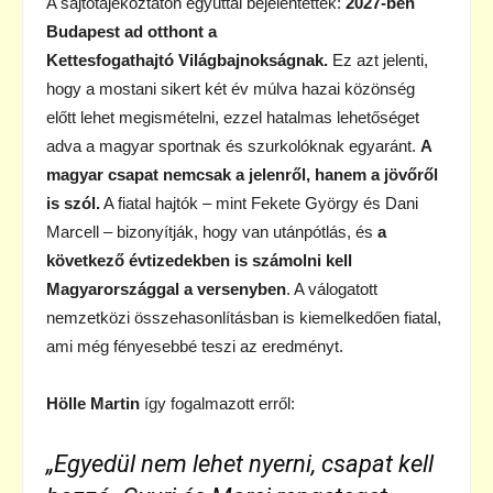
A sajtótájékoztatón egyúttal bejelentették:
2027-ben
Budapest ad otthont a
Kettesfogathajtó
Világbajnokságnak.
Ez azt jelenti,
hogy a mostani sikert két év múlva hazai közönség
előtt
lehet megismételni, ezzel hatalmas lehetőséget
adva a magyar sportnak és szurkolóknak
egyaránt.
A
magyar csapat nemcsak a jelenről, hanem a jövőről
is szól.
A fiatal hajtók – mint Fekete György és Dani
Marcell – bizonyítják, hogy van utánpótlás, és
a
következő évtizedekben is számolni kell
Magyarországgal a versenyben
. A válogatott
nemzetközi összehasonlításban is kiemelkedően fiatal,
ami még fényesebbé teszi az eredményt.
Hölle Martin
így fogalmazott erről:
„Egyedül nem lehet nyerni, csapat kell