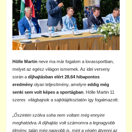
Hölle Martin
neve ma már fogalom a lovassportban,
melyet az egész világon ismernek. Az idei verseny
során a
díjhajtásban elért 28,64 hibapontos
eredmény
olyan teljesítmény, amelyre
eddig még
senki sem volt képes a sportágban
.
Hölle Martin 11
szeres világbajnok a sajtótájékoztatón így fogalmazott:
„Őszintén szólva soha nem voltam még ennyire
meghatódva. A díjhajtás volt számomra
a legnagyobb
élmény, talán még nagyobb is, mint a végén átvenni az