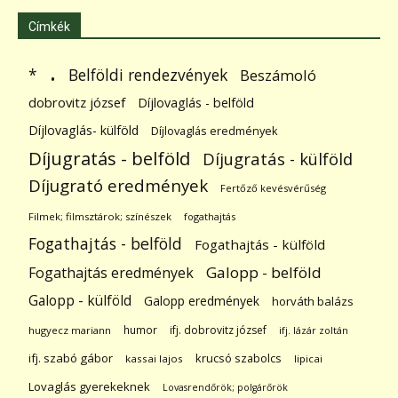
Címkék
.
Belföldi rendezvények
*
Beszámoló
dobrovitz józsef
Díjlovaglás - belföld
Díjlovaglás- külföld
Díjlovaglás eredmények
Díjugratás - belföld
Díjugratás - külföld
Díjugrató eredmények
Fertőző kevésvérűség
Filmek; filmsztárok; színészek
fogathajtás
Fogathajtás - belföld
Fogathajtás - külföld
Galopp - belföld
Fogathajtás eredmények
Galopp - külföld
Galopp eredmények
horváth balázs
humor
ifj. dobrovitz józsef
hugyecz mariann
ifj. lázár zoltán
ifj. szabó gábor
krucsó szabolcs
kassai lajos
lipicai
Lovaglás gyerekeknek
Lovasrendőrök; polgárőrök