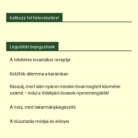
Iratkozz fel hírlevelünkre!
Legutóbbi bejegyzések
A tökéletes lovastábor receptje
Kötőfék-dilemma a karámban
Készülj, mert idén nyáron minden lóval megtett kilométer
számít – indul a Vidékjáró lovasok nyereményjáték!
A méz, mint takarmánykiegészítő
A lóúsztatás módjai és előnyei