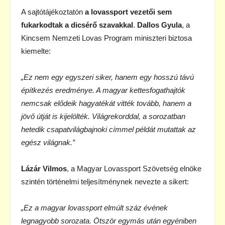
A sajtótájékoztatón
a lovassport vezetői sem
fukarkodtak a dicsérő szavakkal
.
Dallos Gyula
, a
Kincsem Nemzeti Lovas Program miniszteri biztosa
kiemelte:
„Ez nem egy egyszeri siker, hanem egy hosszú távú
építkezés eredménye. A magyar
kettesfogathajtók
nemcsak elődeik hagyatékát vitték tovább, hanem a
jövő útját is
kijelölték. Világrekorddal, a sorozatban
hetedik csapatvilágbajnoki címmel példát
mutattak az
egész világnak.”
Lázár Vilmos
, a Magyar Lovassport Szövetség elnöke
szintén történelmi teljesítménynek
nevezte a sikert:
„Ez a magyar lovassport elmúlt száz évének
legnagyobb sorozata. Ötször egymás után
egyéniben