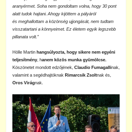
aranyérmet. Soha
nem gondoltam volna, hogy 30 pont
alatt tudok hajtani. Ahogy kijöttem a pályáról
és
meghallottam a közönség ujjongását, nem tudtam
visszatartani a könnyeimet. Ez életem
egyik legszebb
pillanata volt.”
Hölle Martin
hangsúlyozta, hogy sikere nem egyéni
teljesítmény
, h
anem közös munka
gyümölcse.
Köszönetet mondott edzőjének,
Claudio Fumagalli
nak,
valamint a segédhajtóknak
Rimarcsik Zsolt
nak és,
Oros Virág
nak.