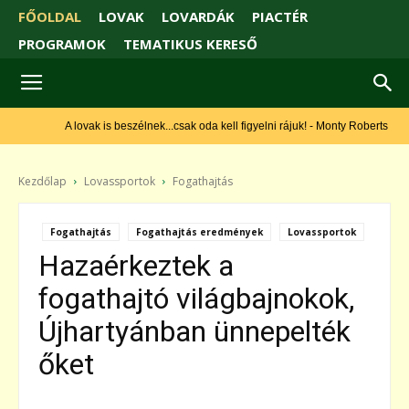
FŐOLDAL
LOVAK
LOVARDÁK
PIACTÉR
PROGRAMOK
TEMATIKUS KERESŐ
A lovak is beszélnek...csak oda kell figyelni rájuk! - Monty Roberts
Kezdőlap
Lovassportok
Fogathajtás
Fogathajtás
Fogathajtás eredmények
Lovassportok
Hazaérkeztek a
fogathajtó világbajnokok,
Újhartyánban ünnepelték
őket