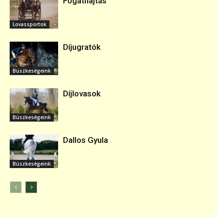
Fogathajtás
Lovassportok
Díjugratók
Büszkeségeink
Díjlovasok
Büszkeségeink
Dallos Gyula
Büszkeségeink