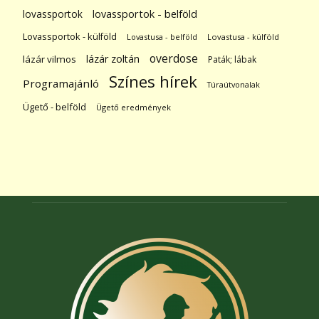
lovassportok
lovassportok - belföld
Lovassportok - külföld
Lovastusa - belföld
Lovastusa - külföld
overdose
lázár zoltán
lázár vilmos
Paták; lábak
Színes hírek
Programajánló
Túraútvonalak
Ügető - belföld
Ügető eredmények