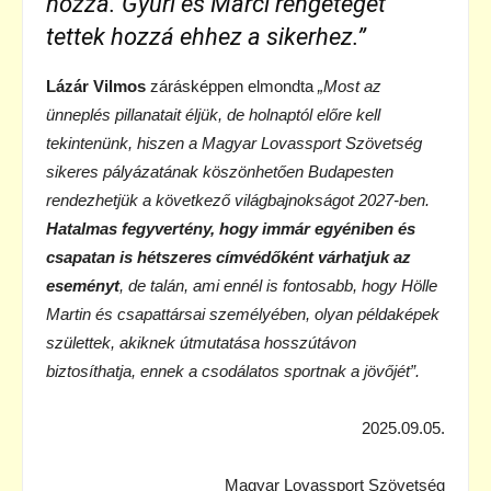
hozzá. Gyuri és
Marci rengeteget
tettek hozzá ehhez a sikerhez.”
Lázár Vilmos
zárásképpen elmondta
„Most az
ünneplés pillanatait éljük, de holnaptól előre kell
tekintenünk, hiszen a Magyar Lovassport Szövetség
sikeres pályázatának köszönhetően Budapesten
rendezhetjük a következő világbajnokságot 2027-ben.
Hatalmas fegyvertény, hogy immár egyéniben és
csapatan is hétszeres címvédőként várhatjuk az
eseményt
, de talán, ami ennél is fontosabb, hogy Hölle
Martin és csapattársai személyében, olyan példaképek
születtek, akiknek útmutatása hosszútávon
biztosíthatja, ennek a csodálatos sportnak a jövőjét”.
2025.09.05.
Magyar Lovassport Szövetség