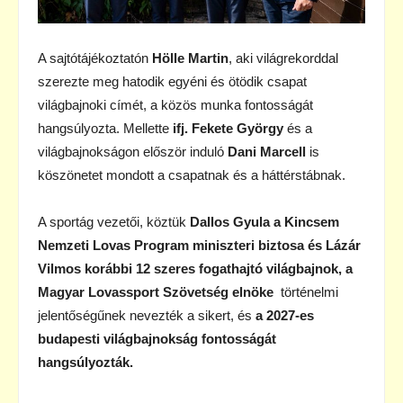
A sajtótájékoztatón
Hölle Martin
, aki
világrekorddal
szerezte meg hatodik egyéni és ötödik csapat
világbajnoki címét, a közös munka fontosságát
hangsúlyozta. Mellette
ifj. Fekete György
és a
világbajnokságon először induló
Dani Marcell
is
köszönetet mondott a csapatnak és a háttérstábnak.
A sportág vezetői, köztük
Dallos Gyula a Kincsem
Nemzeti Lovas Program miniszteri biztosa és Lázár
Vilmos korábbi 12 szeres fogathajtó világbajnok, a
Magyar Lovassport Szövetség elnöke
történelmi
jelentőségűnek nevezték a sikert, és
a 2027-es
budapesti világbajnokság fontosságát
hangsúlyozták.