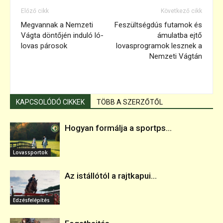
Előző cikk
Következő cikk
Megvannak a Nemzeti
Feszültségdús futamok és
Vágta döntőjén induló ló-
ámulatba ejtő
lovas párosok
lovasprogramok lesznek a
Nemzeti Vágtán
KAPCSOLÓDÓ CIKKEK
TÖBB A SZERZŐTŐL
Hogyan formálja a sportps...
Lovassportok
Az istállótól a rajtkapui...
Edzésfelépítés