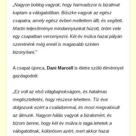
„Nagyon boldog vagyok, hogy harmadszor is bizalmat
kaptam a válogatottban. Büszke
vagyok az egész
csapatra, amely egész évben mellettem állt, és segített.
Martin
teljesítménye mindannyiunkat húzott, öröm vele
egy csapatban versenyezni. Két év
múlva hazai pályán
szeretnénk még ennél is magasabb szinten
bizonyítani.”
A csapat újonca,
Dani Marcell
is életre szóló élménnyel
gazdagodott:
„Ez volt az első világbajnokságom, és hatalmas
megtiszteltetés, hogy részese lehettem.
Tíz éve
dolgozunk ezért a családommal, és most megvalósult
az álmunk. Nagyon hálás
vagyok a bizalomért, és
bízom benne, hogy két év múlva is tagja lehetek a
válogatottnak,
különösen azért, mert akkor hazai