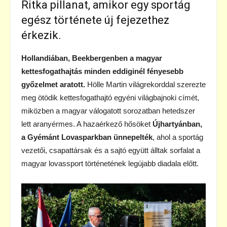
Ritka pillanat, amikor egy sportág
egész története új fejezethez
érkezik.
Hollandiában,
Beekbergenben a magyar
kettesfogathajtás minden eddiginél fényesebb
győzelmet aratott.
Hölle Martin világrekorddal szerezte
meg ötödik kettesfogathajtó egyéni világbajnoki címét,
miközben a magyar válogatott sorozatban hetedszer
lett aranyérmes. A hazaérkező hősöket
Újhartyánban,
a Gyémánt Lovasparkban ünnepelték
, ahol a sportág
vezetői, csapattársak és a sajtó együtt álltak sorfalat a
magyar lovassport történetének legújabb diadala előtt.