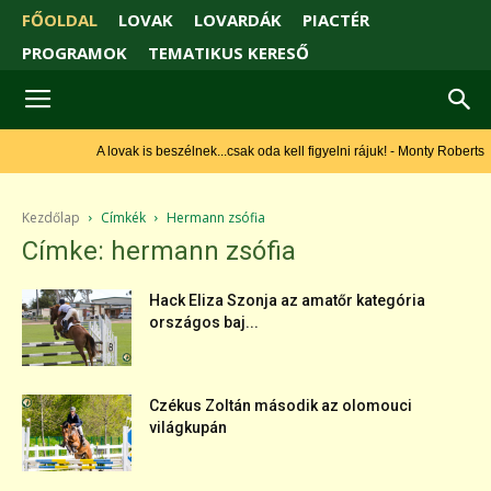
FŐOLDAL
LOVAK
LOVARDÁK
PIACTÉR
PROGRAMOK
TEMATIKUS KERESŐ
A lovak is beszélnek...csak oda kell figyelni rájuk! - Monty Roberts
Kezdőlap
Címkék
Hermann zsófia
Címke: hermann zsófia
Hack Eliza Szonja az amatőr kategória
országos baj...
Czékus Zoltán második az olomouci
világkupán