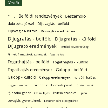
Címkék
.
Belföldi rendezvények
*
Beszámoló
dobrovitz józsef
Díjlovaglás - belföld
Díjlovaglás- külföld
Díjlovaglás eredmények
Díjugratás - belföld
Díjugratás - külföld
Díjugrató eredmények
Fertőző kevésvérűség
Filmek; filmsztárok; színészek
fogathajtás
Fogathajtás - belföld
Fogathajtás - külföld
Galopp - belföld
Fogathajtás eredmények
Galopp - külföld
Galopp eredmények
horváth balázs
humor
ifj. dobrovitz józsef
hugyecz mariann
ifj. lázár zoltán
ifj. szabó gábor
krucsó szabolcs
kassai lajos
lipicai
Lovaglás gyerekeknek
Lovasrendőrök; polgárőrök