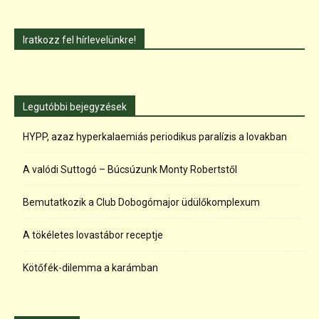
Iratkozz fel hírlevelünkre!
Legutóbbi bejegyzések
HYPP, azaz hyperkalaemiás periodikus paralízis a lovakban
A valódi Suttogó – Búcsúzunk Monty Robertstől
Bemutatkozik a Club Dobogómajor üdülőkomplexum
A tökéletes lovastábor receptje
Kötőfék-dilemma a karámban