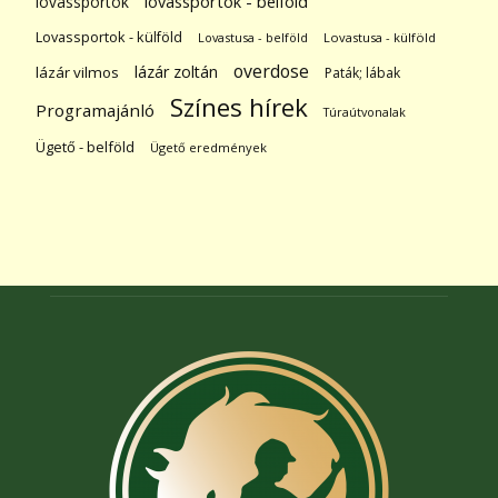
lovassportok
lovassportok - belföld
Lovassportok - külföld
Lovastusa - belföld
Lovastusa - külföld
overdose
lázár zoltán
lázár vilmos
Paták; lábak
Színes hírek
Programajánló
Túraútvonalak
Ügető - belföld
Ügető eredmények