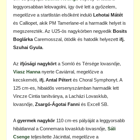
leggyorsabban lelovagolni, így övé lett a győzelem,
megelőzve a startlistán elsőként induló
Lehotai Mátét
és Calliopet, akik PM Tamerlane-el a harmadik helyet is
megszerezték. Az U25-ös nagykörben negyedik
Bosits
Boglárka
Caremosszal, ötödik és hatodik helyezett
ifj.
Szuhai Gyula
.
Az
ifjúsági nagykört
a Somló és Térsége lovasnője,
Viasz Hanna
nyerte Caviárral, megelőzve a
kecskeméti,
ifj. Antal Pétert
és Choral Symphonyt. A
125 cm-es, hibaidős versenyszámban harmadik lett
Vincze Cintia tanítványa, a Lacházi Lovasklub,
lovasnője,
Zsargó-Ágotai Fanni
és Excell SB.
A
gyermek nagykör
110 cm-es pályáját a leggyorsabb
hibátlannal a Connemara lovasklub lovasnője,
Sáli
Csenge
teljesítette Jácinttal, megelőzve a