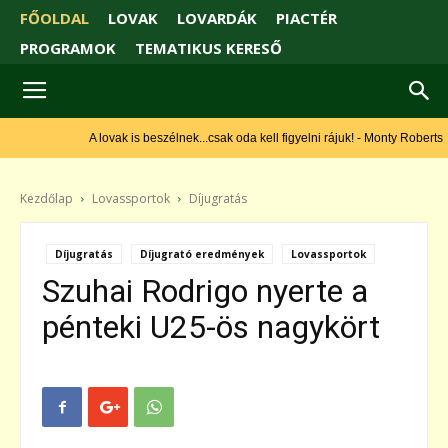
FŐOLDAL
LOVAK
LOVARDÁK
PIACTÉR
PROGRAMOK
TEMATIKUS KERESŐ
A lovak is beszélnek...csak oda kell figyelni rájuk! - Monty Roberts
Kezdőlap
Lovassportok
Díjugratás
Díjugratás
Díjugrató eredmények
Lovassportok
Szuhai Rodrigo nyerte a
pénteki U25-ös nagykört