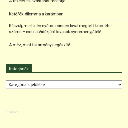
A tökéletes lovastábor receptje
Kötőfék-dilemma a karámban
Készülj, mert idén nyáron minden lóval megtett kilométer
számít – indul a Vidékjáró lovasok nyereményjáték!
A méz, mint takarmánykiegészítő
Kategóriák
Kategóriák