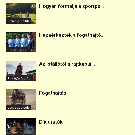
Hogyan formálja a sportps...
Lovassportok
Hazaérkeztek a fogathajtó...
Fogathajtás
Az istállótól a rajtkapui...
Edzésfelépítés
Fogathajtás
Lovassportok
Díjugratók