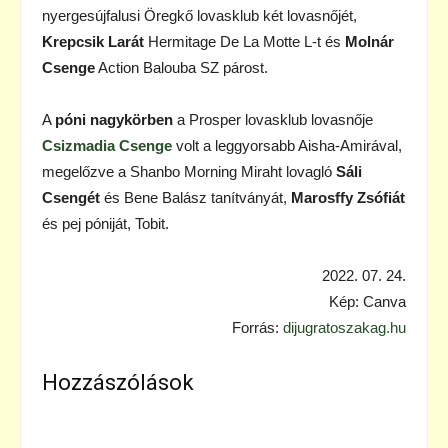
nyergesújfalusi Öregkő lovasklub két lovasnőjét,
Krepcsik Larát
Hermitage De La Motte L-t és
Molnár
Csenge
Action Balouba SZ párost.
A
póni nagykörben
a Prosper lovasklub lovasnője
Csizmadia Csenge
volt a leggyorsabb Aisha-Amirával,
megelőzve a Shanbo Morning Miraht lovagló
Sáli
Csengét
és Bene Balász tanítványát,
Marosffy Zsófiát
és pej póniját, Tobit.
2022. 07. 24.
Kép: Canva
Forrás:
dijugratoszakag.hu
Hozzászólások