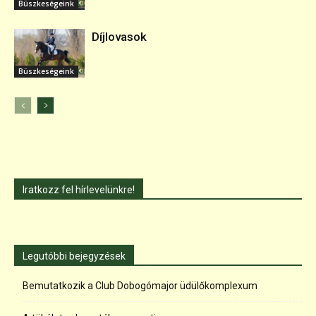
Büszkeségeink
Díjlovasok
Büszkeségeink
Iratkozz fel hírlevelünkre!
Legutóbbi bejegyzések
Bemutatkozik a Club Dobogómajor üdülőkomplexum