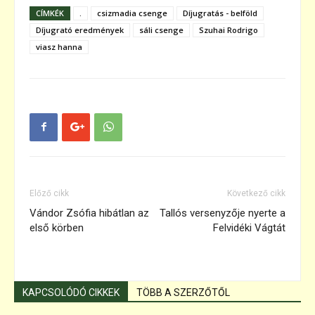
CÍMKÉK
.
csizmadia csenge
Díjugratás - belföld
Díjugrató eredmények
sáli csenge
Szuhai Rodrigo
viasz hanna
Előző cikk
Következő cikk
Vándor Zsófia hibátlan az
Tallós versenyzője nyerte a
első körben
Felvidéki Vágtát
KAPCSOLÓDÓ CIKKEK
TÖBB A SZERZŐTŐL