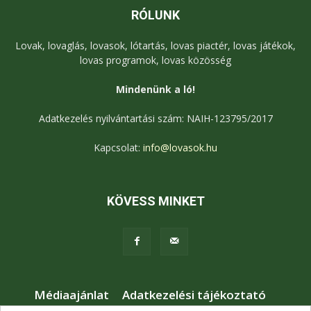
RÓLUNK
Lovak, lovaglás, lovasok, lótartás, lovas piactér, lovas játékok,
lovas programok, lovas közösség
Mindenünk a ló!
Adatkezelés nyilvántartási szám: NAIH-123795/2017
Kapcsolat:
info@lovasok.hu
KÖVESS MINKET
Médiaajánlat
Adatkezelési tájékoztató
Jogi nyilatkozat
Karrier
Kapcsolat