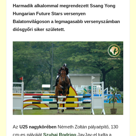
Harmadik alkalommal megrendezett Ssang Yong
Hungarian Future Stars versenyen
Balatonvilágoson a legmagasabb versenyszámban
diósgyőri siker született.
Az
U25 nagykörében
Németh Zoltán pályaépítő, 130
cm-es pályáját
Szuhai Rodrigo
JayJay-el tudta a