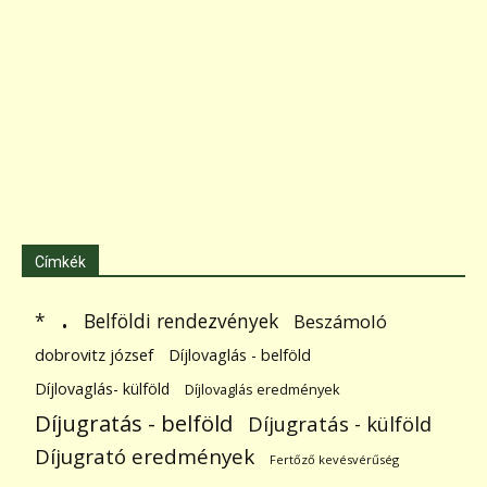
Címkék
.
Belföldi rendezvények
*
Beszámoló
dobrovitz józsef
Díjlovaglás - belföld
Díjlovaglás- külföld
Díjlovaglás eredmények
Díjugratás - belföld
Díjugratás - külföld
Díjugrató eredmények
Fertőző kevésvérűség