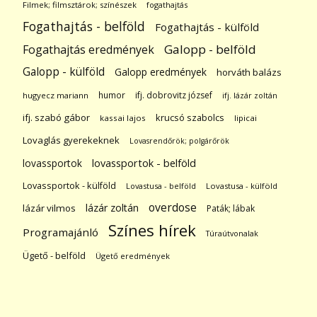
Filmek; filmsztárok; színészek
fogathajtás
Fogathajtás - belföld
Fogathajtás - külföld
Galopp - belföld
Fogathajtás eredmények
Galopp - külföld
Galopp eredmények
horváth balázs
humor
ifj. dobrovitz józsef
hugyecz mariann
ifj. lázár zoltán
ifj. szabó gábor
krucsó szabolcs
kassai lajos
lipicai
Lovaglás gyerekeknek
Lovasrendőrök; polgárőrök
lovassportok
lovassportok - belföld
Lovassportok - külföld
Lovastusa - belföld
Lovastusa - külföld
overdose
lázár zoltán
lázár vilmos
Paták; lábak
Színes hírek
Programajánló
Túraútvonalak
Ügető - belföld
Ügető eredmények