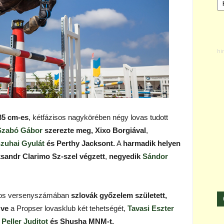
35 cm-es
, kétfázisos nagykörében négy lovas tudott
. Szabó Gábor
szerezte meg, Xixo Borgiával
,
 Szuhai Gyulát
és Perthy Jacksont.
A
harmadik helyen
sandr Clarimo Sz-szel végzett
,
negyedik
Sándor
isos versenyszámában
szlovák győzelem született,
zve
a Propser lovasklub két tehetségét,
Tavasi Eszter
,
Peller Juditot
és Shusha MNM-t.