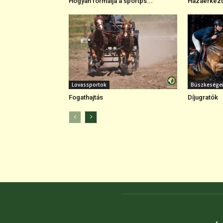
Hogyan formálja a sportps...
Hazaérkezte
Lovassportok
Büszkesége
Fogathajtás
Díjugratók