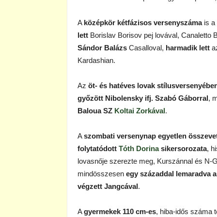
A
középkör kétfázisos versenyszáma
is 
lett
Borislav Borisov pej lovával, Canaletto 
Sándor Balázs
Casalloval,
harmadik lett
az
Kardashian.
Az
öt- és hatéves lovak stílusversenyébe
győzött Nibolensky ifj. Szabó Gáborral
, 
Baloua SZ
Koltai Zorkával
.
A
szombati versenynap egyetlen összev
folytatódott
Tóth Dorina
sikersorozata
, h
lovasnője szerezte meg, Kurszánnal és N-
mindösszesen
egy századdal lemaradva a
végzett Jangcával
.
A
gyermekek 110 cm-es
, hiba-idős száma t