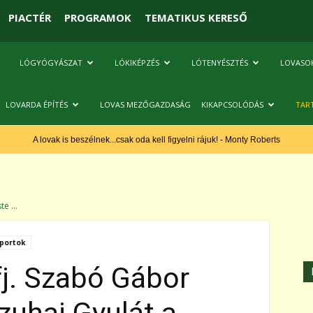
PIACTÉR
PROGRAMOK
TEMATIKUS KERESŐ
LÓGYÓGYÁSZAT
LÓKIKÉPZÉS
LÓTENYÉSZTÉS
LOVASO
LOVARDA ÉPÍTÉS
LOVAS MEZŐGAZDASÁG
KIKAPCSOLÓDÁS
TAR
A lovak is beszélnek...csak oda kell figyelni rájuk! - Monty Roberts
e ...
portok
fj. Szabó Gábor