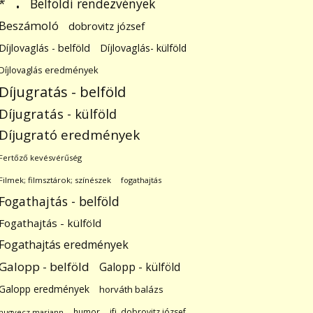
.
Belföldi rendezvények
*
Beszámoló
dobrovitz józsef
Díjlovaglás - belföld
Díjlovaglás- külföld
Díjlovaglás eredmények
Díjugratás - belföld
Díjugratás - külföld
Díjugrató eredmények
Fertőző kevésvérűség
Filmek; filmsztárok; színészek
fogathajtás
Fogathajtás - belföld
Fogathajtás - külföld
Fogathajtás eredmények
Galopp - belföld
Galopp - külföld
Galopp eredmények
horváth balázs
humor
ifj. dobrovitz józsef
hugyecz mariann