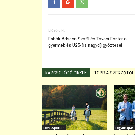
Előző cikk
Fabók Adrienn Szaffi és Tavasi Eszter a
gyermek és U25-ös nagydíj győztesei
KAPCSOLÓDÓ CIKKEK
TÖBB A SZERZŐTŐL
Lovassportok
Fogathajtás