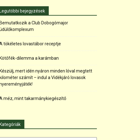
Legutóbbi bejegyzések
Bemutatkozik a Club Dobogómajor
üdülőkomplexum
A tökéletes lovastábor receptje
Kötőfék-dilemma a karámban
Készülj, mert idén nyáron minden lóval megtett
kilométer számít – indul a Vidékjáró lovasok
nyereményjáték!
A méz, mint takarmánykiegészítő
Kategóriák
tegóriák