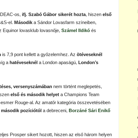
a DEAC-os,
ifj. Szabó Gábor sikerét hozta
, hiszen
első
B&S-el.
Második
a Sándor Lovasfarm színeiben,
 Equinor lovasklub lovasnője,
Számel Ildikó
és
n
is 7,9 pont kellett a győzelemhez. Az
ötéveseknél
míg a
hatéveseknél
a London apaságú,
London’s
etéses, versenyszámában
nem történt meglepetés,
iszen
első és
második helyet
a Champions Team
Gesmer Rouge-al. Az amatőr kategória összevetésében
 második pozíciótól
a debreceni,
Borzáné Sári Enikő
eljes Prosper sikert hozott, hiszen az első három helyen