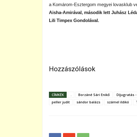
a Komárom-Esztergom megyei lovasklub ve
Aisha-Amirával, második lett Juhász Lé
Lili Timpex Gondolával.
Hozzászólások
CÍMKÉK
.
Borzáné Sári Enikő
Díjugratás -
peller judit
sándor balázs
számel ildikó