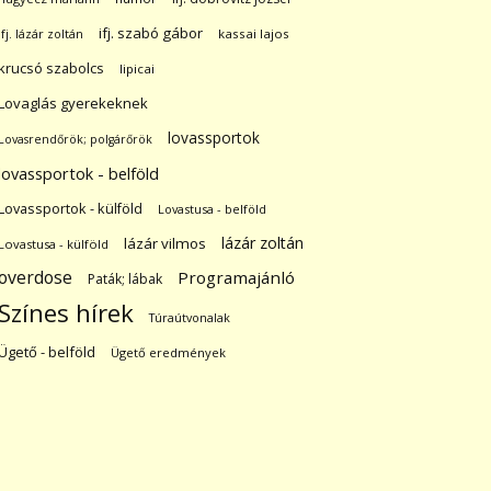
ifj. szabó gábor
ifj. lázár zoltán
kassai lajos
krucsó szabolcs
lipicai
Lovaglás gyerekeknek
lovassportok
Lovasrendőrök; polgárőrök
lovassportok - belföld
Lovassportok - külföld
Lovastusa - belföld
lázár zoltán
lázár vilmos
Lovastusa - külföld
overdose
Programajánló
Paták; lábak
Színes hírek
Túraútvonalak
Ügető - belföld
Ügető eredmények