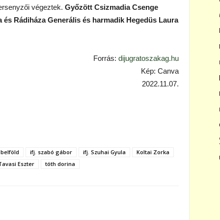
rsenyzői végeztek.
Győzött Csizmadia Csenge
da és Rádiháza Generális és harmadik Hegedüs Laura
Forrás:
dijugratoszakag.hu
Kép: Canva
2022.11.07.
 belföld
ifj. szabó gábor
ifj. Szuhai Gyula
Koltai Zorka
Tavasi Eszter
tóth dorina