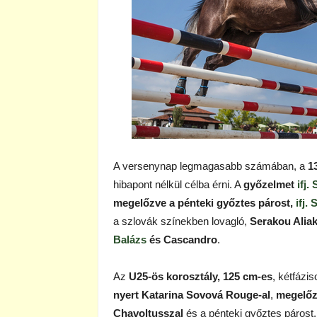
A versenynap legmagasabb számában, a
1
hibapont nélkül célba érni. A
győzelmet
ifj
megelőzve a pénteki győztes párost,
ifj.
a szlovák színekben lovagló,
Serakou Aliak
Balázs
és Cascandro
.
Az
U25-ös korosztály, 125 cm-es
, kétfáz
nyert Katarina Sovová Rouge-al
,
megelő
Chavoltusszal
és a pénteki győztes párost