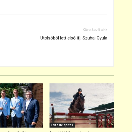
Következő cikk
Utolsóból lett első ifj. Szuhai Gyula
Edzésfelépítés