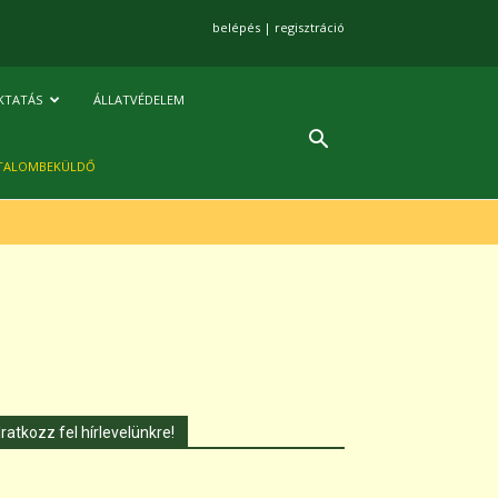
belépés
|
regisztráció
KTATÁS
ÁLLATVÉDELEM
TALOMBEKÜLDŐ
Iratkozz fel hírlevelünkre!