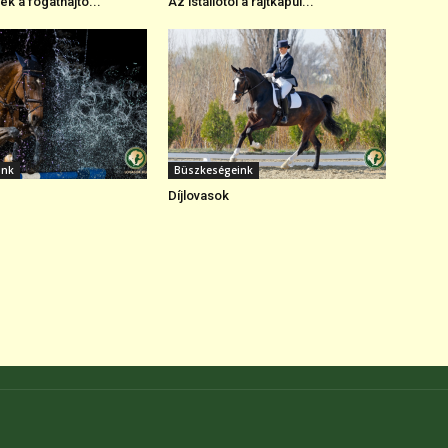
k a fogathajtó...
Az istállótól a rajtkapui...
ink
Büszkeségeink
Díjlovasok