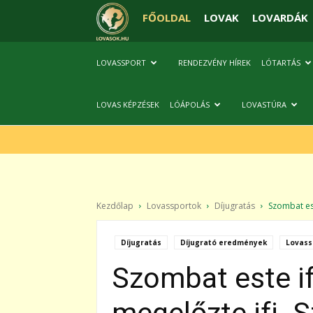
FŐOLDAL
LOVAK
LOVARDÁK
LOVASSPORT
RENDEZVÉNY HÍREK
LÓTARTÁS
LOVAS KÉPZÉSEK
LÓÁPOLÁS
LOVASTÚRA
Kezdőlap
Lovassportok
Díjugratás
Szombat est
Díjugratás
Díjugrató eredmények
Lovass
Szombat este i