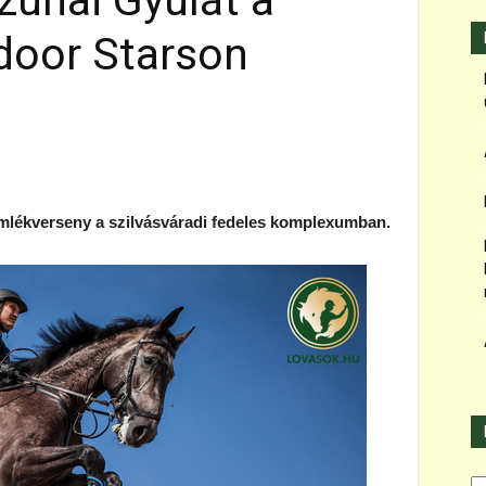
Szuhai Gyulát a
ndoor Starson
mlékverseny a szilvásváradi fedeles komplexumban.
Ka