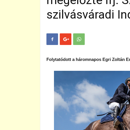
megelőzte ifj. 
szilvásváradi I
Folytatódott a háromnapos Egri Zoltán E