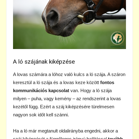
A ló szájának kiképzése
A lovas számára a lóhoz való kulcs a ló szája. A száron
keresztül a ló szája és a lovas keze között
fontos
kommunikációs kapcsolat
van. Hogy a ló szája
milyen – puha, vagy kemény – az rendszerint a lovas
kezétől függ. Ezért a száj kiképzésére türelmesen
nagyon sok időt kell szánni.
Ha a ló már megtanult oldalirányba engedni, akkor a
száj kiképzését a függőleges irányú hajlítással
tovább