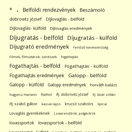
.
Belföldi rendezvények
*
Beszámoló
dobrovitz józsef
Díjlovaglás - belföld
Díjlovaglás- külföld
Díjlovaglás eredmények
Díjugratás - belföld
Díjugratás - külföld
Díjugrató eredmények
Fertőző kevésvérűség
Filmek; filmsztárok; színészek
fogathajtás
Fogathajtás - belföld
Fogathajtás - külföld
Galopp - belföld
Fogathajtás eredmények
Galopp - külföld
Galopp eredmények
horváth balázs
humor
ifj. dobrovitz józsef
hugyecz mariann
ifj. lázár zoltán
ifj. szabó gábor
krucsó szabolcs
kassai lajos
lipicai
Lovaglás gyerekeknek
Lovasrendőrök; polgárőrök
lovassportok
lovassportok - belföld