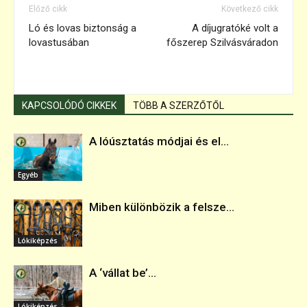
Előző cikk
Következő cikk
Ló és lovas biztonság a
A díjugratóké volt a
lovastusában
főszerep Szilvásváradon
KAPCSOLÓDÓ CIKKEK
TÖBB A SZERZŐTŐL
A lóúsztatás módjai és el...
Egyéb
Miben különbözik a felsze...
Lókiképzés
A ‘vállat be’...
Lókiképzés