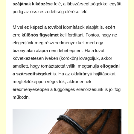
szájának kiképzése
felé, a lábszársegítségekkel együtt
pedig az összeszedettség elérése felé.
Mivel ez képezi a további idomítások alapját is, ezért
erre
különös figyelmet
kell fordítani. Fontos, hogy ne
elégedjünk meg részeredményekkel, mert egy
bizonytalan alapra nem lehet építeni. Ha a lovat
következetesen íveken (körökön) lovagoljuk, akkor
amellett, hogy tornáztatottá válik, megtanulja
elfogadni
a szársegítségeket
is. Ha az oldalirányú hajlításokat
megfelelőképpen végeztük, akkor ennek
eredményeképpen a függőleges ellenőrzésünk is jól fog
működni.