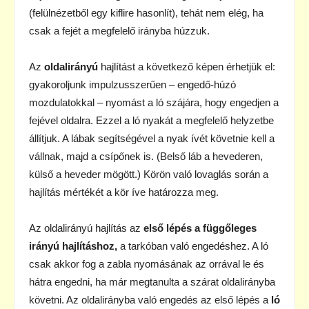
(felülnézetből egy kiflire hasonlít), tehát nem elég, ha
csak a fejét a megfelelő irányba húzzuk.
Az
oldalirányú
hajlítást a következő képen érhetjük el:
gyakoroljunk impulzusszerűen – engedő-húzó
mozdulatokkal – nyomást a ló szájára, hogy engedjen a
fejével oldalra. Ezzel a ló nyakát a megfelelő helyzetbe
állítjuk. A lábak segítségével a nyak ívét követnie kell a
vállnak, majd a csípőnek is. (Belső láb a hevederen,
külső a heveder mögött.) Körön való lovaglás során a
hajlítás mértékét a kör íve határozza meg.
Az oldalirányú hajlítás az
első lépés a függőleges
irányú hajlításhoz,
a tarkóban való engedéshez. A ló
csak akkor fog a zabla nyomásának az orrával le és
hátra engedni, ha már megtanulta a szárat oldalirányba
követni. Az oldalirányba való engedés az első lépés a
ló