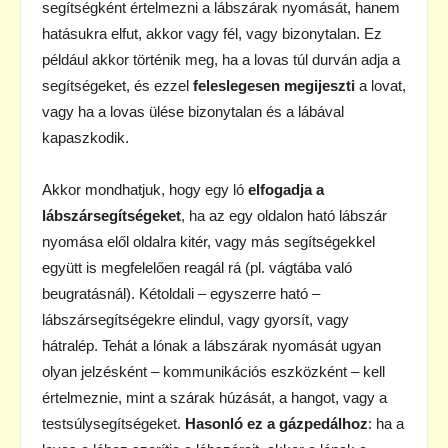
segítségként értelmezni a lábszárak nyomását, hanem
hatásukra elfut, akkor vagy fél, vagy bizonytalan. Ez
például akkor történik meg, ha a lovas túl durván adja a
segítségeket, és ezzel
feleslegesen megijeszti
a lovat,
vagy ha a lovas ülése bizonytalan és a lábával
kapaszkodik.
Akkor mondhatjuk, hogy egy ló
elfogadja a
lábszársegítségeket
, ha az egy oldalon ható lábszár
nyomása elől oldalra kitér, vagy más segítségekkel
együtt is megfelelően reagál rá (pl. vágtába való
beugratásnál). Kétoldali – egyszerre ható –
lábszársegítségekre elindul, vagy gyorsít, vagy
hátralép. Tehát a lónak a lábszárak nyomását ugyan
olyan jelzésként – kommunikációs eszközként – kell
értelmeznie, mint a szárak húzását, a hangot, vagy a
testsúlysegítségeket.
Hasonló ez a gázpedálhoz
: ha a