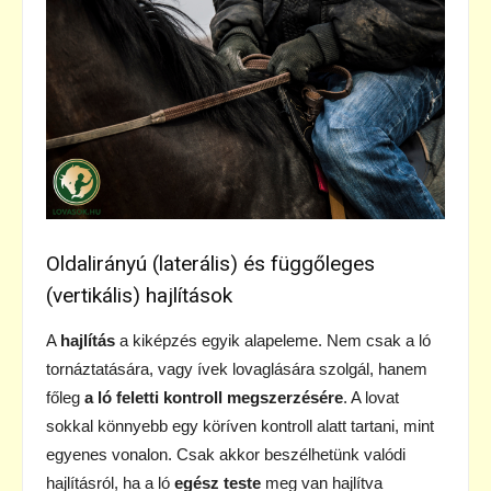
Oldalirányú (laterális) és függőleges
(vertikális) hajlítások
A
hajlítás
a kiképzés egyik alapeleme. Nem csak a ló
tornáztatására, vagy ívek lovaglására szolgál, hanem
főleg
a ló feletti kontroll megszerzésére
. A lovat
sokkal könnyebb egy köríven kontroll alatt tartani, mint
egyenes vonalon. Csak akkor beszélhetünk valódi
hajlításról, ha a ló
egész teste
meg van hajlítva