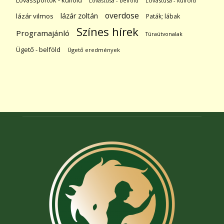
Lovassportok - külföld
Lovastusa - belföld
Lovastusa - külföld
overdose
lázár zoltán
lázár vilmos
Paták; lábak
Színes hírek
Programajánló
Túraútvonalak
Ügető - belföld
Ügető eredmények