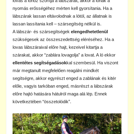
lovas a lóhoz szorítja a lábszárait, akkor a lónak a
nyomás erősségéhez mérten kell gyorsítania. Ha a
lábszárak lassan eltávolodnak a lótól, az állatnak is
lassan lassítania kell – szársegítség nélkül is.
A lábszár- és szársegítségek
elengedhetetlenül
szükségesek az összeszedettség eléréséhez. Ha a
lovas lábszáraival előre hajt, kezeivel kitartja a
szárakat, akkor “zablára lovagolja” a lovat. A ló ekkor
ellentétes segítségadások
kal szembesül. Ha viszont
már megtanult megfelelően reagálni mindkét
segítségre, akkor egyrészt enged a zablának és kitér
előle, vagyis tarkóban enged, másrészt a lábszárak
előre hajtó hatására hátulról maga alá lép. Ennek
következtében “összetolódik”.