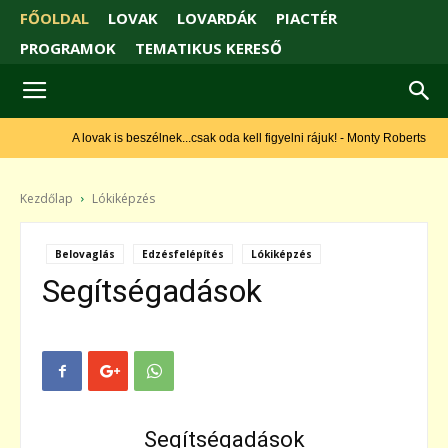
FŐOLDAL
LOVAK
LOVARDÁK
PIACTÉR
PROGRAMOK
TEMATIKUS KERESŐ
A lovak is beszélnek...csak oda kell figyelni rájuk! - Monty Roberts
Kezdőlap
Lókiképzés
Belovaglás
Edzésfelépítés
Lókiképzés
Segítségadások
Segítségadások