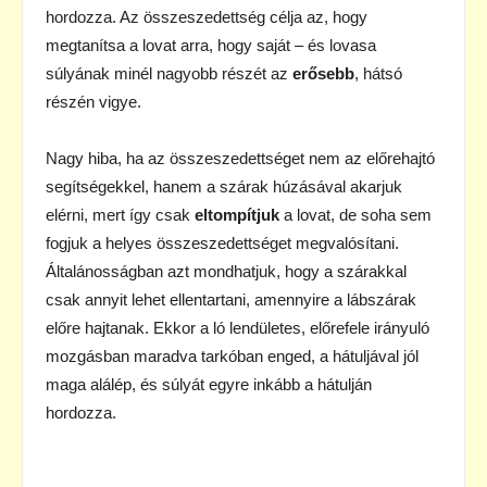
hordozza. Az összeszedettség célja az, hogy
megtanítsa a lovat arra, hogy saját – és lovasa
súlyának minél nagyobb részét az
erősebb
, hátsó
részén vigye.
Nagy hiba, ha az összeszedettséget nem az előrehajtó
segítségekkel, hanem a szárak húzásával akarjuk
elérni, mert így csak
eltompítjuk
a lovat, de soha sem
fogjuk a helyes összeszedettséget megvalósítani.
Általánosságban azt mondhatjuk, hogy a szárakkal
csak annyit lehet ellentartani, amennyire a lábszárak
előre hajtanak. Ekkor a ló lendületes, előrefele irányuló
mozgásban maradva tarkóban enged, a hátuljával jól
maga alálép, és súlyát egyre inkább a hátulján
hordozza.