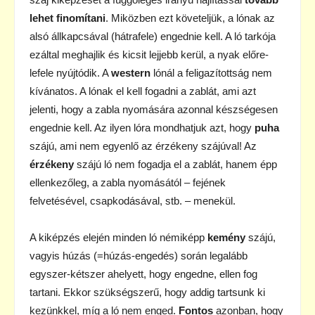
lehet finomítani
. Miközben ezt követeljük, a lónak az
alsó állkapcsával (hátrafele) engednie kell. A ló tarkója
ezáltal meghajlik és kicsit lejjebb kerül, a nyak előre-
lefele nyújtódik. A
western
lónál a feligazítottság nem
kívánatos. A lónak el kell fogadni a zablát, ami azt
jelenti, hogy a zabla nyomására azonnal készségesen
engednie kell. Az ilyen lóra mondhatjuk azt, hogy
puha
szájú, ami nem egyenlő az érzékeny szájúval! Az
érzékeny
szájú ló nem fogadja el a zablát, hanem épp
ellenkezőleg, a zabla nyomásától – fejének
felvetésével, csapkodásával, stb. – menekül.
A kiképzés elején minden ló némiképp
kemény
szájú,
vagyis húzás (=húzás-engedés) során legalább
egyszer-kétszer ahelyett, hogy engedne, ellen fog
tartani. Ekkor szükségszerű, hogy addig tartsunk ki
kezünkkel, míg a ló nem enged.
Fontos
azonban, hogy