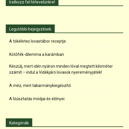
Iratkozz fel hírlevelünkre!
Legutóbbi bejegyzések
A tökéletes lovastábor receptje
Kötőfék-dilemma a karámban
Készülj, mert idén nyáron minden lóval megtett kilométer
számít – indul a Vidékjáró lovasok nyereményjáték!
A méz, mint takarmánykiegészítő
A lóúsztatás módjai és előnyei
Kategóriák