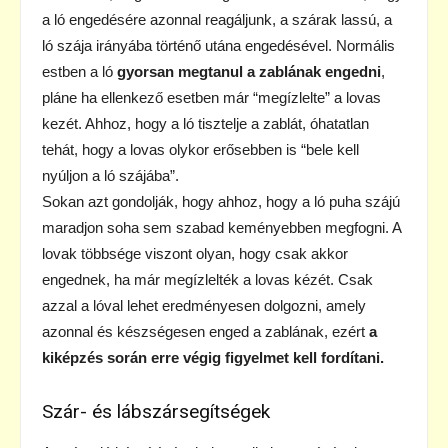
a ló engedésére azonnal reagáljunk, a szárak lassú, a
ló szája irányába történő utána engedésével. Normális
estben a ló
gyorsan megtanul a zablának engedni
,
pláne ha ellenkező esetben már “megízlelte” a lovas
kezét. Ahhoz, hogy a ló tisztelje a zablát, óhatatlan
tehát, hogy a lovas olykor erősebben is “bele kell
nyúljon a ló szájába”.
Sokan azt gondolják, hogy ahhoz, hogy a ló puha szájú
maradjon soha sem szabad keményebben megfogni. A
lovak többsége viszont olyan, hogy csak akkor
engednek, ha már megízlelték a lovas kézét. Csak
azzal a lóval lehet eredményesen dolgozni, amely
azonnal és készségesen enged a zablának, ezért
a
kiképzés során erre végig figyelmet kell fordítani.
Szár- és lábszársegítségek