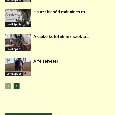
Ha azt hinnéd már nincs m...
Lókiképzés
A csikó kötőfékhez szokta...
Lókiképzés
A félfelvétel
Lókiképzés