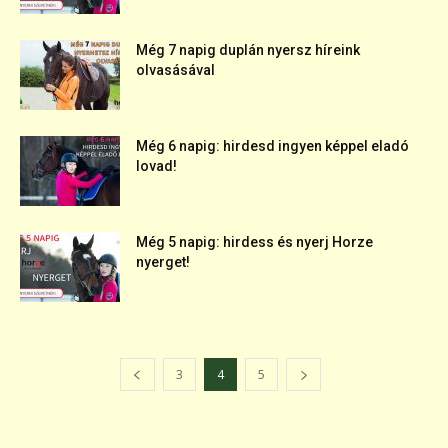
Még 7 napig duplán nyersz híreink
olvasásával
Még 6 napig: hirdesd ingyen képpel eladó
lovad!
Még 5 napig: hirdess és nyerj Horze
nyerget!
3
4
5