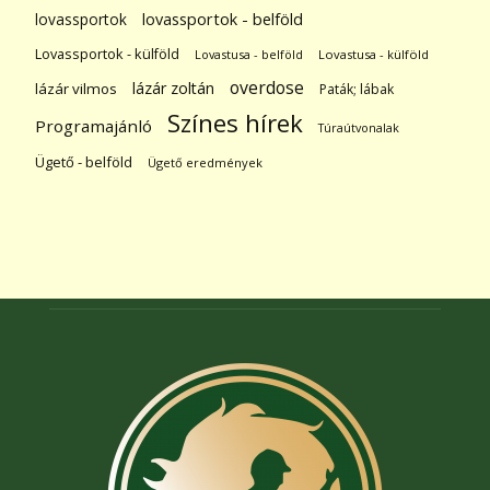
lovassportok
lovassportok - belföld
Lovassportok - külföld
Lovastusa - belföld
Lovastusa - külföld
overdose
lázár zoltán
lázár vilmos
Paták; lábak
Színes hírek
Programajánló
Túraútvonalak
Ügető - belföld
Ügető eredmények