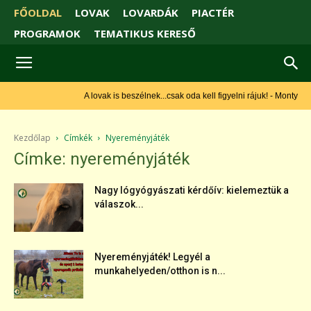
FŐOLDAL
LOVAK
LOVARDÁK
PIACTÉR
PROGRAMOK
TEMATIKUS KERESŐ
A lovak is beszélnek...csak oda kell figyelni rájuk! - Monty Roberts
Kezdőlap
Címkék
Nyereményjáték
Címke: nyereményjáték
Nagy lógyógyászati kérdőív: kielemeztük a
válaszok...
Nyereményjáték! Legyél a
munkahelyeden/otthon is n...