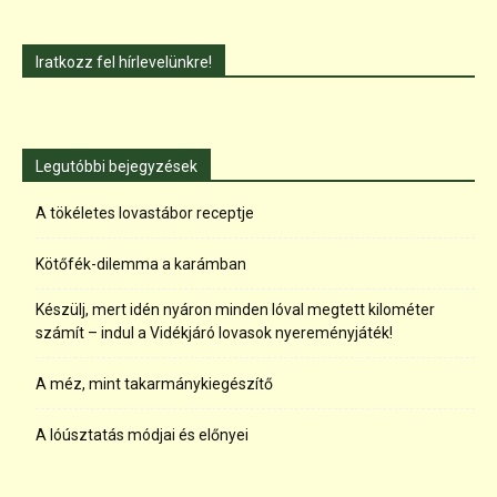
Iratkozz fel hírlevelünkre!
Legutóbbi bejegyzések
A tökéletes lovastábor receptje
Kötőfék-dilemma a karámban
Készülj, mert idén nyáron minden lóval megtett kilométer
számít – indul a Vidékjáró lovasok nyereményjáték!
A méz, mint takarmánykiegészítő
A lóúsztatás módjai és előnyei