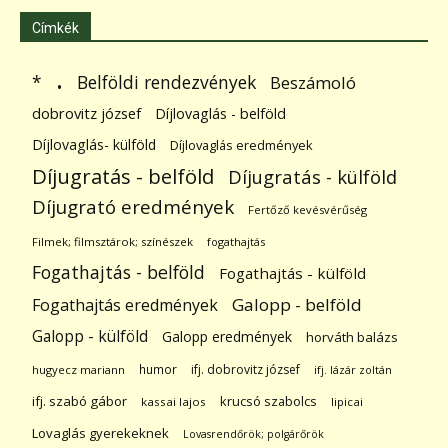
Címkék
.
Belföldi rendezvények
*
Beszámoló
dobrovitz józsef
Díjlovaglás - belföld
Díjlovaglás- külföld
Díjlovaglás eredmények
Díjugratás - belföld
Díjugratás - külföld
Díjugrató eredmények
Fertőző kevésvérűség
Filmek; filmsztárok; színészek
fogathajtás
Fogathajtás - belföld
Fogathajtás - külföld
Galopp - belföld
Fogathajtás eredmények
Galopp - külföld
Galopp eredmények
horváth balázs
humor
ifj. dobrovitz józsef
hugyecz mariann
ifj. lázár zoltán
ifj. szabó gábor
krucsó szabolcs
kassai lajos
lipicai
Lovaglás gyerekeknek
Lovasrendőrök; polgárőrök