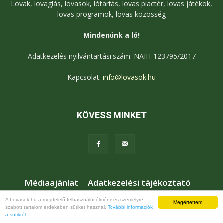
Lovak, lovaglás, lovasok, lótartás, lovas piactér, lovas játékok,
lovas programok, lovas közösség
Mindenünk a ló!
Adatkezelés nyilvántartási szám: NAIH-123795/2017
Kapcsolat:
info@lovasok.hu
KÖVESS MINKET
Médiaajánlat
Adatkezelési tájékoztató
Jogi nyilatkozat
Karrier
Kapcsolat
A Lovasok.hu a megfelelő felhasználói élmény és személyre
Megértettem
szabott tartalom érdekében sütiket használ.
További információk
© Lovasok.hu
a sütikről