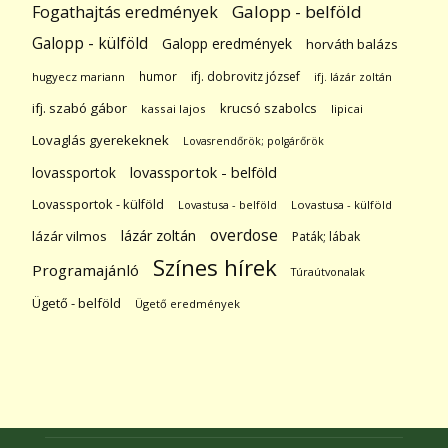
Galopp - belföld
Fogathajtás eredmények
Galopp - külföld
Galopp eredmények
horváth balázs
humor
ifj. dobrovitz józsef
hugyecz mariann
ifj. lázár zoltán
ifj. szabó gábor
krucsó szabolcs
kassai lajos
lipicai
Lovaglás gyerekeknek
Lovasrendőrök; polgárőrök
lovassportok
lovassportok - belföld
Lovassportok - külföld
Lovastusa - belföld
Lovastusa - külföld
overdose
lázár zoltán
lázár vilmos
Paták; lábak
Színes hírek
Programajánló
Túraútvonalak
Ügető - belföld
Ügető eredmények