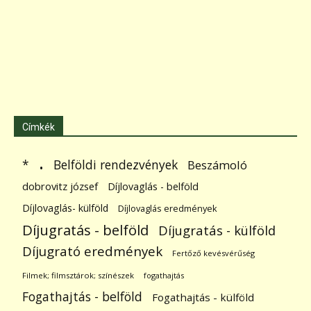
Címkék
.
Belföldi rendezvények
*
Beszámoló
dobrovitz józsef
Díjlovaglás - belföld
Díjlovaglás- külföld
Díjlovaglás eredmények
Díjugratás - belföld
Díjugratás - külföld
Díjugrató eredmények
Fertőző kevésvérűség
Filmek; filmsztárok; színészek
fogathajtás
Fogathajtás - belföld
Fogathajtás - külföld