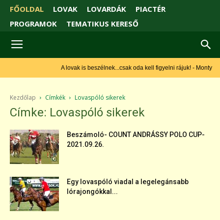
FŐOLDAL
LOVAK
LOVARDÁK
PIACTÉR
PROGRAMOK
TEMATIKUS KERESŐ
A lovak is beszélnek...csak oda kell figyelni rájuk! - Monty Roberts
Kezdőlap
Címkék
Lovaspóló sikerek
Címke: Lovaspóló sikerek
Beszámoló- COUNT ANDRÁSSY POLO CUP-
2021.09.26.
Egy lovaspóló viadal a legelegánsabb
lórajongókkal...