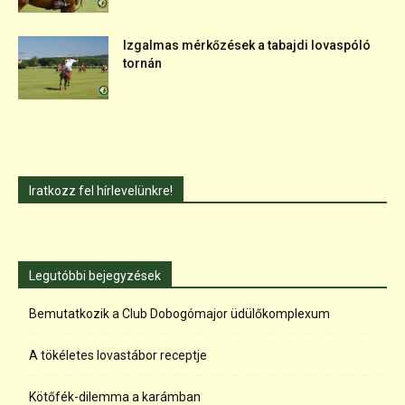
Izgalmas mérkőzések a tabajdi lovaspóló
tornán
Iratkozz fel hírlevelünkre!
Legutóbbi bejegyzések
Bemutatkozik a Club Dobogómajor üdülőkomplexum
A tökéletes lovastábor receptje
Kötőfék-dilemma a karámban