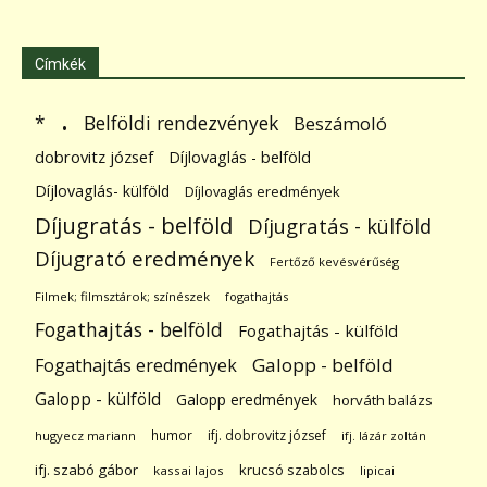
Címkék
.
Belföldi rendezvények
*
Beszámoló
dobrovitz józsef
Díjlovaglás - belföld
Díjlovaglás- külföld
Díjlovaglás eredmények
Díjugratás - belföld
Díjugratás - külföld
Díjugrató eredmények
Fertőző kevésvérűség
Filmek; filmsztárok; színészek
fogathajtás
Fogathajtás - belföld
Fogathajtás - külföld
Galopp - belföld
Fogathajtás eredmények
Galopp - külföld
Galopp eredmények
horváth balázs
humor
ifj. dobrovitz józsef
hugyecz mariann
ifj. lázár zoltán
ifj. szabó gábor
krucsó szabolcs
kassai lajos
lipicai