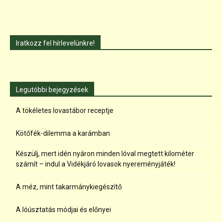
Iratkozz fel hírlevelünkre!
Legutóbbi bejegyzések
A tökéletes lovastábor receptje
Kötőfék-dilemma a karámban
Készülj, mert idén nyáron minden lóval megtett kilométer
számít – indul a Vidékjáró lovasok nyereményjáték!
A méz, mint takarmánykiegészítő
A lóúsztatás módjai és előnyei