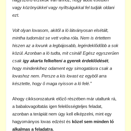
vagy közönyükkel vagy nyíltságukkal fel tudják oldani
ezt.
Volt olyan lovasom, akitől a ló látványosan elsétált,
mintha tudomást se vett volna róla. Nem is értettem
hiszen az a lovunk a legbájosabb, legérdeklődőbb a sok
közül. Azonban a ló tudta, mit csinál! Egész egyszerűen
csak
így akarta felkelteni a gyerek érdeklődését
,
hogy mindenkihez odament egy simogatásra csak a
lovashoz nem. Persze a kis lovast ez egyből arra
késztette, hogy ő maga nyisson a ló felé.”
Ahogy cikksorozatunk előző részében már utaltunk rá,
a babalovagoltatás igen felelősségteljes feladat,
azonban a terápiát nem úgy kell elképzelni, mint egy
hagyományos lovas edzést és
közel sem minden ló
alkalmas a feladatra
.