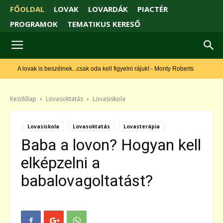
FŐOLDAL
LOVAK
LOVARDÁK
PIACTÉR
PROGRAMOK
TEMATIKUS KERESŐ
A lovak is beszélnek...csak oda kell figyelni rájuk! - Monty Roberts
Kezdőlap
Lovasoktatás
Lovasiskola
Lovasiskola
Lovasoktatás
Lovasterápia
Baba a lovon? Hogyan kell
elképzelni a
babalovagoltatást?