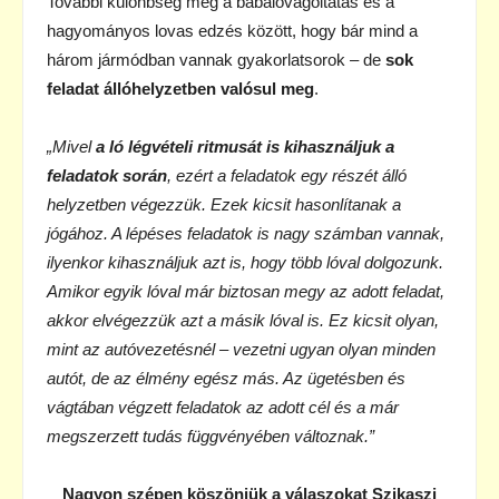
További különbség még a babalovagoltatás és a
hagyományos lovas edzés között, hogy bár mind a
három jármódban vannak gyakorlatsorok – de
sok
feladat állóhelyzetben valósul meg
.
„Mivel
a ló légvételi ritmusát is kihasználjuk a
feladatok során
, ezért a feladatok egy részét álló
helyzetben végezzük. Ezek kicsit hasonlítanak a
jógához. A lépéses feladatok is nagy számban vannak,
ilyenkor kihasználjuk azt is, hogy több lóval dolgozunk.
Amikor egyik lóval már biztosan megy az adott feladat,
akkor elvégezzük azt a másik lóval is. Ez kicsit olyan,
mint az autóvezetésnél – vezetni ugyan olyan minden
autót, de az élmény egész más. Az ügetésben és
vágtában végzett feladatok az adott cél és a már
megszerzett tudás függvényében változnak.”
Nagyon szépen köszönjük a válaszokat Szikaszi