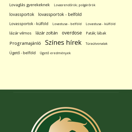
Lovaglás gyerekeknek
Lovasrendőrök; polgárőrök
lovassportok
lovassportok - belföld
Lovassportok - külföld
Lovastusa - belföld
Lovastusa - külföld
overdose
lázár zoltán
lázár vilmos
Paták; lábak
Színes hírek
Programajánló
Túraútvonalak
Ügető - belföld
Ügető eredmények