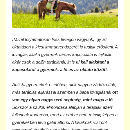
„Mivel folyamatosan friss levegőn vagyunk, így az
oktatáson a kicsi immunrendszerét is tudjuk erősíteni. A
lovaglás által a gyermek társas kapcsolata is fejlődik:
akár csak a delfin terápiánál, itt is k
i kell alakítani a
kapcsolatot a gyermek, a ló és az oktató között
.
Autista gyermekek esetében, akik nagyon zárkózottak,
más terápiás eljárással szemben a baba lovaglásnál
ott
van egy olyan nagyszerű segítség, mint maga a ló
.
Sokszor a szülők elmondása alapján a terápiák azért
fulladnak kudarcba, mert az ember nem mindig képes a
gyerekekben lévő gátat áttörni. A lovaknak viszont
nagyszerű érzékük van ahhoz, hogy adott esetben