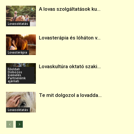
A lovas szolgáltatások ku...
Lovasoktatás
Lovasterápia és lóháton v...
Lovasterápia
Lovaskultúra oktató szaki...
Főoldali
Dobozos
kiemelés
Partnereink
ajánlati
Te mit dolgozol a lovadda...
Lovasoktatás