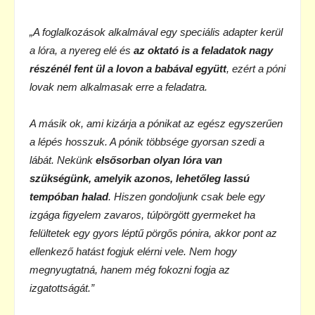
„A foglalkozások alkalmával egy speciális adapter kerül
a lóra, a nyereg elé és
az oktató is a feladatok nagy
részénél fent ül a lovon a babával együtt
, ezért a póni
lovak nem alkalmasak erre a feladatra.
A másik ok, ami kizárja a pónikat az egész egyszerűen
a lépés hosszuk. A pónik többsége gyorsan szedi a
lábát. Nekünk
elsősorban olyan lóra van
szükségünk, amelyik azonos, lehetőleg lassú
tempóban halad
. Hiszen gondoljunk csak bele egy
izgága figyelem zavaros, túlpörgött gyermeket ha
felültetek egy gyors léptű pörgős pónira, akkor pont az
ellenkező hatást fogjuk elérni vele. Nem hogy
megnyugtatná, hanem még fokozni fogja az
izgatottságát.”