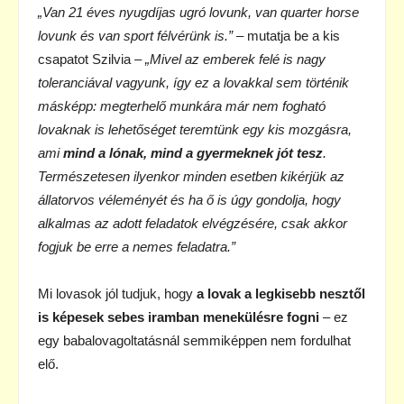
„Van 21 éves nyugdíjas ugró lovunk, van quarter horse
lovunk és van sport félvérünk is.”
– mutatja be a kis
csapatot Szilvia –
„Mivel az emberek felé is nagy
toleranciával vagyunk, így ez a lovakkal sem történik
másképp: megterhelő munkára már nem fogható
lovaknak is lehetőséget teremtünk egy kis mozgásra,
ami
mind a lónak, mind a gyermeknek jót tesz
.
Természetesen ilyenkor minden esetben kikérjük az
állatorvos véleményét és ha ő is úgy gondolja, hogy
alkalmas az adott feladatok elvégzésére, csak akkor
fogjuk be erre a nemes feladatra.”
Mi lovasok jól tudjuk, hogy
a lovak a legkisebb nesztől
is képesek sebes iramban menekülésre fogni
– ez
egy babalovagoltatásnál semmiképpen nem fordulhat
elő.