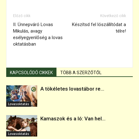
Előző cikk
Következő cikk
II. Ünnepváró Lovas
Készítsd fel lószállítódat a
Mikulás, avagy
télre!
esélyegyenlőség a lovas
oktatásban
KAPCSOLÓDÓ CIKKEK
TÖBB A SZERZŐTŐL
A tökéletes lovastábor re...
Lovasoktatás
Kamaszok és a ló: Van hel...
Lovasoktatás