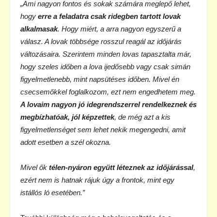
„Ami nagyon fontos és sokak számára meglepő lehet,
hogy
erre a feladatra csak ridegben tartott lovak
alkalmasak
. Hogy miért, a arra nagyon egyszerű a
válasz. A lovak többsége rosszul reagál az időjárás
változásaira. Szerintem minden lovas tapasztalta már,
hogy szeles időben a lova ijedősebb vagy csak simán
figyelmetlenebb, mint napsütéses időben. Mivel én
csecsemőkkel foglalkozom, ezt nem engedhetem meg.
A lovaim nagyon jó idegrendszerrel rendelkeznek és
megbízhatóak, jól képzettek
, de még azt a kis
figyelmetlenséget sem lehet nekik megengedni, amit
adott esetben a szél okozna.
Mivel ők
télen-nyáron együtt léteznek az időjárással
,
ezért nem is hatnak rájuk úgy a frontok, mint egy
istállós ló esetében.”