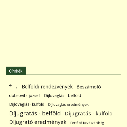
Címkék
.
Belföldi rendezvények
*
Beszámoló
dobrovitz józsef
Díjlovaglás - belföld
Díjlovaglás- külföld
Díjlovaglás eredmények
Díjugratás - belföld
Díjugratás - külföld
Díjugrató eredmények
Fertőző kevésvérűség