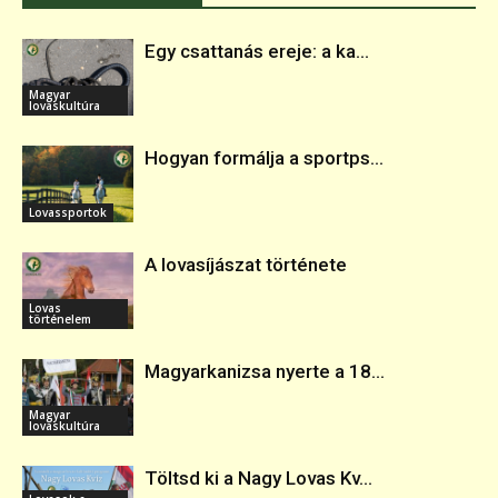
Egy csattanás ereje: a ka...
Magyar
lovaskultúra
Hogyan formálja a sportps...
Lovassportok
A lovasíjászat története
Lovas
történelem
Magyarkanizsa nyerte a 18...
Magyar
lovaskultúra
Töltsd ki a Nagy Lovas Kv...