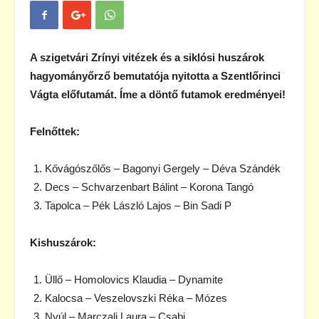
A szigetvári Zrínyi vitézek és a siklósi huszárok
hagyományőrző bemutatója nyitotta a Szentlőrinci
Vágta előfutamát. Íme a döntő futamok eredményei!
Felnőttek:
Kővágószőlős – Bagonyi Gergely – Déva Szándék
Decs – Schvarzenbart Bálint – Korona Tangó
Tapolca – Pék László Lajos – Bin Sadi P
Kishuszárok:
Üllő – Homolovics Klaudia – Dynamite
Kalocsa – Veszelovszki Réka – Mózes
Nyúl – Marczali Laura – Csabi