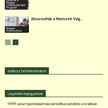
Lovasok a
Magyar
Lovaskultúráért
Program
Kisorsolták a Nemzeti Vág...
Magyar
lovaskultúra
Iratkozz fel hírlevelünkre!
Legutóbbi bejegyzések
HYPP, azaz hyperkalaemiás periodikus paralízis a lovakban