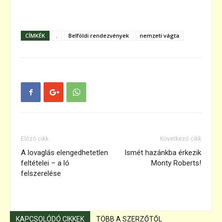
CÍMKÉK
.
Belföldi rendezvények
nemzeti vágta
Előző cikk
Következő cikk
A lovaglás elengedhetetlen
Ismét hazánkba érkezik
feltételei – a ló
Monty Roberts!
felszerelése
KAPCSOLÓDÓ CIKKEK
TÖBB A SZERZŐTŐL