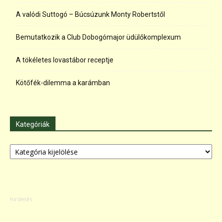
A valódi Suttogó – Búcsúzunk Monty Robertstől
Bemutatkozik a Club Dobogómajor üdülőkomplexum
A tökéletes lovastábor receptje
Kötőfék-dilemma a karámban
Kategóriák
Kategóriák