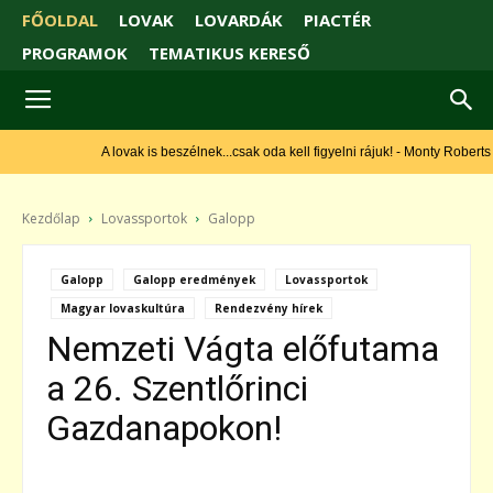
FŐOLDAL
LOVAK
LOVARDÁK
PIACTÉR
PROGRAMOK
TEMATIKUS KERESŐ
A lovak is beszélnek...csak oda kell figyelni rájuk! - Monty Roberts
Kezdőlap
Lovassportok
Galopp
Galopp
Galopp eredmények
Lovassportok
Magyar lovaskultúra
Rendezvény hírek
Nemzeti Vágta előfutama
a 26. Szentlőrinci
Gazdanapokon!