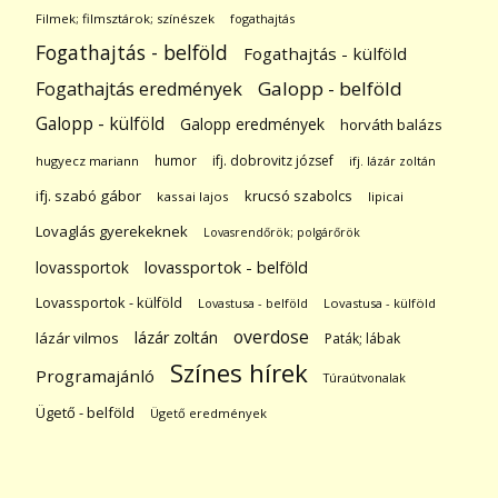
Filmek; filmsztárok; színészek
fogathajtás
Fogathajtás - belföld
Fogathajtás - külföld
Galopp - belföld
Fogathajtás eredmények
Galopp - külföld
Galopp eredmények
horváth balázs
humor
ifj. dobrovitz józsef
hugyecz mariann
ifj. lázár zoltán
ifj. szabó gábor
krucsó szabolcs
kassai lajos
lipicai
Lovaglás gyerekeknek
Lovasrendőrök; polgárőrök
lovassportok
lovassportok - belföld
Lovassportok - külföld
Lovastusa - belföld
Lovastusa - külföld
overdose
lázár zoltán
lázár vilmos
Paták; lábak
Színes hírek
Programajánló
Túraútvonalak
Ügető - belföld
Ügető eredmények