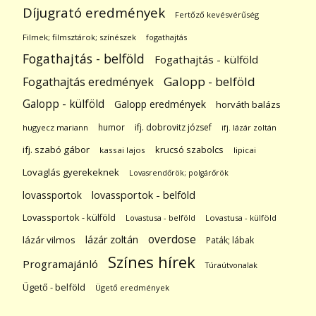
Díjugrató eredmények
Fertőző kevésvérűség
Filmek; filmsztárok; színészek
fogathajtás
Fogathajtás - belföld
Fogathajtás - külföld
Galopp - belföld
Fogathajtás eredmények
Galopp - külföld
Galopp eredmények
horváth balázs
humor
ifj. dobrovitz józsef
hugyecz mariann
ifj. lázár zoltán
ifj. szabó gábor
krucsó szabolcs
kassai lajos
lipicai
Lovaglás gyerekeknek
Lovasrendőrök; polgárőrök
lovassportok
lovassportok - belföld
Lovassportok - külföld
Lovastusa - belföld
Lovastusa - külföld
overdose
lázár zoltán
lázár vilmos
Paták; lábak
Színes hírek
Programajánló
Túraútvonalak
Ügető - belföld
Ügető eredmények