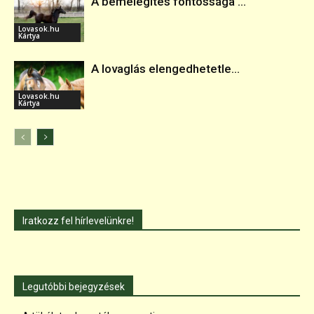
A bemelegítés fontossága ...
Lovasok.hu
Kártya
A lovaglás elengedhetetle...
Lovasok.hu
Kártya
Iratkozz fel hírlevelünkre!
Legutóbbi bejegyzések