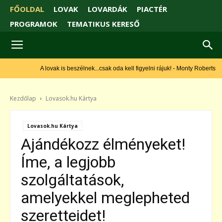
FŐOLDAL
LOVAK
LOVARDÁK
PIACTÉR
PROGRAMOK
TEMATIKUS KERESŐ
A lovak is beszélnek...csak oda kell figyelni rájuk! - Monty Roberts
Kezdőlap
Lovasok.hu Kártya
Lovasok.hu Kártya
Ajándékozz élményeket!
Íme, a legjobb
szolgáltatások,
amelyekkel meglepheted
szeretteidet!