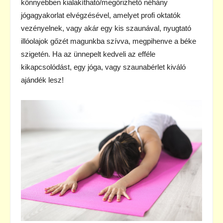
könnyebben kialakítható/megőrizhető néhány
jógagyakorlat elvégzésével, amelyet profi oktatók
vezényelnek, vagy akár egy kis szaunával, nyugtató
illóolajok gőzét magunkba szívva, megpihenve a béke
szigetén. Ha az ünnepelt kedveli az efféle
kikapcsolódást, egy jóga, vagy szaunabérlet kiváló
ajándék lesz!