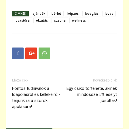
CÍMKÉK
ajándék
bérlet
képzés
lovaglás
lovas
lovastúra
oktatás
szauna
wellness
Előző cikk
Következő cikk
Fontos tudnivalók a
Egy csikó története, akinek
lóápolásról és kellékeiről-
mindössze 5% esélyt
térjünk rá a szőrök
jósoltak!
ápolására!