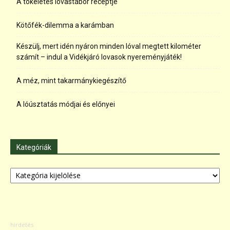
A tökéletes lovastábor receptje
Kötőfék-dilemma a karámban
Készülj, mert idén nyáron minden lóval megtett kilométer
számít – indul a Vidékjáró lovasok nyereményjáték!
A méz, mint takarmánykiegészítő
A lóúsztatás módjai és előnyei
Kategóriák
Kategóriák