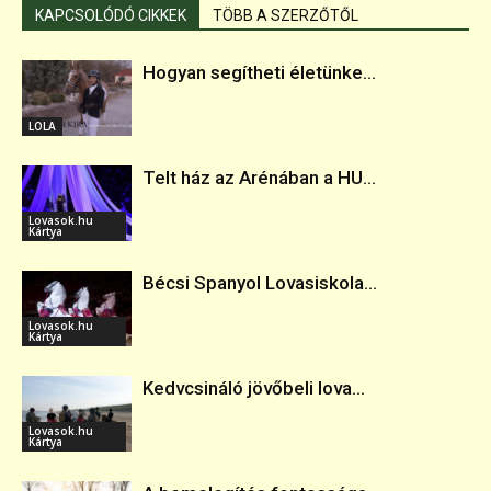
KAPCSOLÓDÓ CIKKEK
TÖBB A SZERZŐTŐL
Hogyan segítheti életünke...
LOLA
Telt ház az Arénában a HU...
Lovasok.hu
Kártya
Bécsi Spanyol Lovasiskola...
Lovasok.hu
Kártya
Kedvcsináló jövőbeli lova...
Lovasok.hu
Kártya