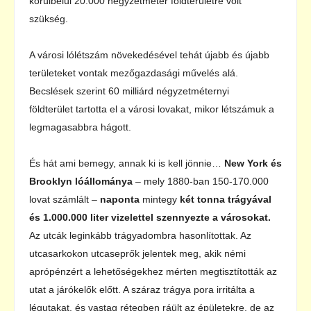
körülbelül 20.000 négyzetméter földterületre volt
szükség.
A városi lólétszám növekedésével tehát újabb és újabb
területeket vontak mezőgazdasági művelés alá.
Becslések szerint 60 milliárd négyzetméternyi
földterület tartotta el a városi lovakat, mikor létszámuk a
legmagasabbra hágott.
És hát ami bemegy, annak ki is kell jönnie…
New York és
Brooklyn lóállománya
– mely 1880-ban 150-170.000
lovat számlált –
naponta
mintegy
két tonna trágyával
és 1.000.000 liter vizelettel szennyezte a városokat.
Az utcák leginkább trágyadombra hasonlítottak. Az
utcasarkokon utcaseprők jelentek meg, akik némi
aprópénzért a lehetőségekhez mérten megtisztították az
utat a járókelők előtt. A száraz trágya pora irritálta a
légutakat, és vastag rétegben ráült az épületekre, de az