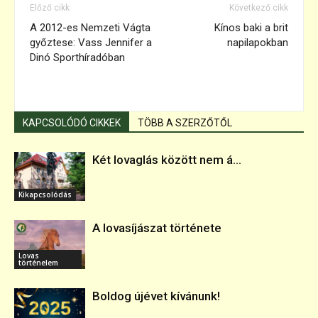
Előző cikk
Következő cikk
A 2012-es Nemzeti Vágta
Kínos baki a brit
győztese: Vass Jennifer a
napilapokban
Dinó Sporthíradóban
KAPCSOLÓDÓ CIKKEK
TÖBB A SZERZŐTŐL
Két lovaglás között nem á...
Kikapcsolódás
A lovasíjászat története
Lovas
történelem
Boldog újévet kívánunk!