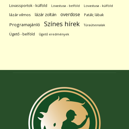
Lovassportok - külföld
Lovastusa - belföld
Lovastusa - külföld
overdose
lázár zoltán
lázár vilmos
Paták; lábak
Színes hírek
Programajánló
Túraútvonalak
Ügető - belföld
Ügető eredmények