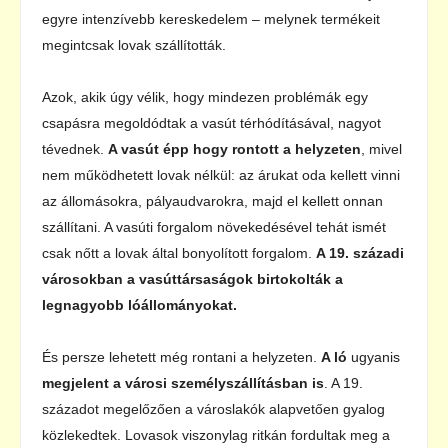
egyre intenzívebb kereskedelem – melynek termékeit
megintcsak lovak szállították.
Azok, akik úgy vélik, hogy mindezen problémák egy
csapásra megoldódtak a vasút térhódításával, nagyot
tévednek.
A vasút épp hogy rontott a helyzeten
, mivel
nem működhetett lovak nélkül: az árukat oda kellett vinni
az állomásokra, pályaudvarokra, majd el kellett onnan
szállítani. A vasúti forgalom növekedésével tehát ismét
csak nőtt a lovak által bonyolított forgalom.
A 19. századi
városokban a vasúttársaságok birtokolták a
legnagyobb lóállományokat.
És persze lehetett még rontani a helyzeten.
A ló
ugyanis
megjelent a városi személyszállításban is
. A 19.
századot megelőzően a városlakók alapvetően gyalog
közlekedtek. Lovasok viszonylag ritkán fordultak meg a