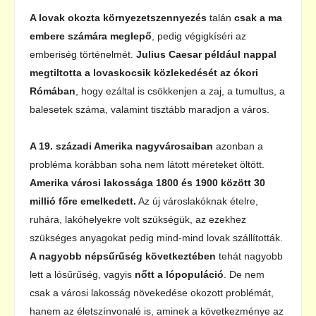
A lovak okozta környezetszennyezés
talán
csak a ma
embere számára meglepő
, pedig végigkíséri az
emberiség történelmét.
Julius Caesar például nappal
megtiltotta a lovaskocsik közlekedését az ókori
Rómában
, hogy ezáltal is csökkenjen a zaj, a tumultus, a
balesetek száma, valamint tisztább maradjon a város.
A 19. századi Amerika nagyvárosaiban
azonban a
probléma korábban soha nem látott méreteket öltött.
Amerika városi lakossága 1800 és 1900 között 30
millió főre emelkedett.
Az új városlakóknak ételre,
ruhára, lakóhelyekre volt szükségük, az ezekhez
szükséges anyagokat pedig mind-mind lovak szállították.
A nagyobb népsűrűség következtében
tehát nagyobb
lett a lósűrűség, vagyis
nőtt a lópopuláció
. De nem
csak a városi lakosság növekedése okozott problémát,
hanem az életszínvonalé is, aminek a következménye az