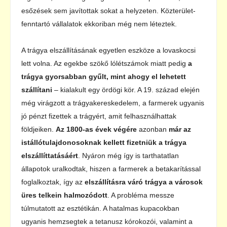
esőzések sem javítottak sokat a helyzeten. Közterület-
fenntartó vállalatok ekkoriban még nem léteztek.
A trágya elszállításának egyetlen eszköze a lovaskocsi
lett volna. Az egekbe szökő lólétszámok miatt pedig
a
trágya gyorsabban gyűlt, mint ahogy el lehetett
szállítani
– kialakult egy ördögi kör. A 19. század elején
még virágzott a trágyakereskedelem, a farmerek ugyanis
jó pénzt fizettek a trágyért, amit felhasználhattak
földjeiken.
Az 1800-as évek végére
azonban
már az
istállótulajdonosoknak kellett fizetniük a trágya
elszállíttatásáért
. Nyáron még így is tarthatatlan
állapotok uralkodtak, hiszen a farmerek a betakarítással
foglalkoztak, így az
elszállításra váró trágya a városok
üres telkein halmozódott
. A probléma messze
túlmutatott az esztétikán. A hatalmas kupacokban
ugyanis hemzsegtek a tetanusz kórokozói, valamint a