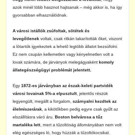
azok minél több hasznot hajtsanak – még akkor is, ha így
gyorsabban elhasználódnak.
A városi istállók zsúfoltak, sötétek és
levegőtlenek
voltak, csak ritkán takarították őket, viszont
a lótartók igyekeztek a lehető legtöbb állatot bezsúfolni.
Ez nem csupán kellemetlen vagy kényelmetlen volt a
lovak számára, de járványok melegágyaként
komoly
állategészségügyi problémát jelentett.
Egy
1872-es járványban az észak-keleti partvidék
városi lovainak 5%-a elpusztult
, jelentős részük
legyengült, megállt a forgalom,
szárnyalni kezdtek az
élelmiszerárak
, a kikötőkben pedig egyre csak gyűlt az
elszállításra váró áru.
Boston belvárosa a tűz
martaléka lett
, mert a tűzoltóság állományában nem volt
elég egészséges ló, hogy húzzák a tűzoltókocsikat.