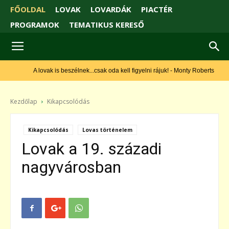
FŐOLDAL
LOVAK
LOVARDÁK
PIACTÉR
PROGRAMOK
TEMATIKUS KERESŐ
A lovak is beszélnek...csak oda kell figyelni rájuk! - Monty Roberts
Kezdőlap
Kikapcsolódás
Kikapcsolódás
Lovas történelem
Lovak a 19. századi
nagyvárosban