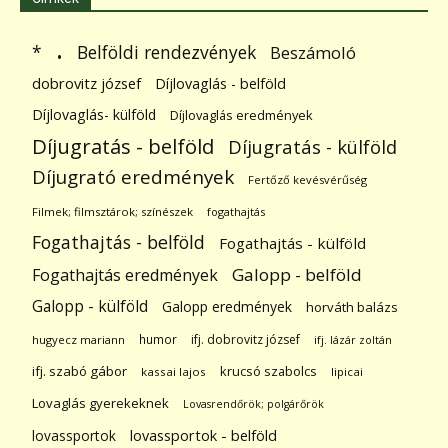
.
Belföldi rendezvények
*
Beszámoló
dobrovitz józsef
Díjlovaglás - belföld
Díjlovaglás- külföld
Díjlovaglás eredmények
Díjugratás - belföld
Díjugratás - külföld
Díjugrató eredmények
Fertőző kevésvérűség
Filmek; filmsztárok; színészek
fogathajtás
Fogathajtás - belföld
Fogathajtás - külföld
Galopp - belföld
Fogathajtás eredmények
Galopp - külföld
Galopp eredmények
horváth balázs
humor
ifj. dobrovitz józsef
hugyecz mariann
ifj. lázár zoltán
ifj. szabó gábor
krucsó szabolcs
kassai lajos
lipicai
Lovaglás gyerekeknek
Lovasrendőrök; polgárőrök
lovassportok
lovassportok - belföld