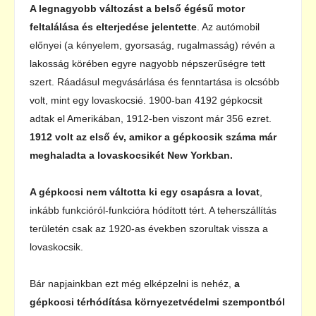
A legnagyobb változást a belső égésű motor
feltalálása és elterjedése jelentette
. Az autómobil
előnyei (a kényelem, gyorsaság, rugalmasság) révén a
lakosság körében egyre nagyobb népszerűségre tett
szert. Ráadásul megvásárlása és fenntartása is olcsóbb
volt, mint egy lovaskocsié. 1900-ban 4192 gépkocsit
adtak el Amerikában, 1912-ben viszont már 356 ezret.
1912 volt az első év, amikor a gépkocsik száma már
meghaladta a lovaskocsikét New Yorkban.
A gépkocsi nem váltotta ki egy csapásra a lovat
,
inkább funkcióról-funkcióra hódított tért. A teherszállítás
területén csak az 1920-as években szorultak vissza a
lovaskocsik.
Bár napjainkban ezt még elképzelni is nehéz,
a
gépkocsi térhódítása környezetvédelmi szempontból