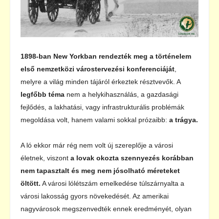
1898-ban New Yorkban rendezték meg a történelem
első nemzetközi várostervezési konferenciáját
,
melyre a világ minden tájáról érkeztek résztvevők. A
legfőbb téma
nem a helykihasználás, a gazdasági
fejlődés, a lakhatási, vagy infrastrukturális problémák
megoldása volt, hanem valami sokkal prózaibb:
a trágya.
A ló ekkor már rég nem volt új szereplője a városi
életnek, viszont
a lovak okozta szennyezés korábban
nem tapasztalt és meg nem jósolható méreteket
öltött.
A városi lólétszám emelkedése túlszárnyalta a
városi lakosság gyors növekedését. Az amerikai
nagyvárosok megszenvedték ennek eredményét, olyan