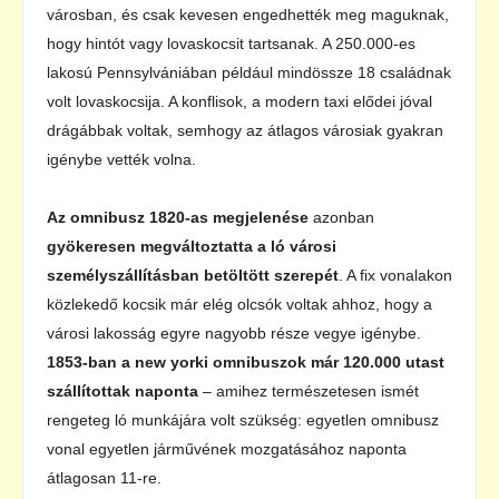
városban, és csak kevesen engedhették meg maguknak,
hogy hintót vagy lovaskocsit tartsanak. A 250.000-es
lakosú Pennsylvániában például mindössze 18 családnak
volt lovaskocsija. A konflisok, a modern taxi elődei jóval
drágábbak voltak, semhogy az átlagos városiak gyakran
igénybe vették volna.
Az omnibusz 1820-as megjelenése
azonban
gyökeresen megváltoztatta a ló városi
személyszállításban betöltött szerepét
. A fix vonalakon
közlekedő kocsik már elég olcsók voltak ahhoz, hogy a
városi lakosság egyre nagyobb része vegye igénybe.
1853-ban a new yorki omnibuszok már 120.000 utast
szállítottak naponta
– amihez természetesen ismét
rengeteg ló munkájára volt szükség: egyetlen omnibusz
vonal egyetlen járművének mozgatásához naponta
átlagosan 11-re.