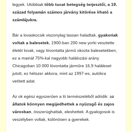
legyek. Utóbbiak
több tucat betegség terjesztői, a 19.
század folyamán számos járvány kitörése írható a
számlájukra.
Bár a lovaskocsik viszonylag lassan haladtak,
gyakoriak
voltak a balesetek.
1900-ban 200 new yorki vesztette
életét lovak, vagy lóvontatta jármű okozta balesetekben,
ez a mainál 75%-kal nagyobb halálozási arány.
Chicagoban 10.000 lóvontatta járműre 16,9 haláleset
jutott, ez hétszer akkora, mint az 1997-es, autókra
vetített adat.
Az ok egész egyszerűen a ló természetéből adódik: a
z
állatok könnyen megijedhettek a nyüzsgő és zajos
városban
, összerúghattak, eleshettek. A gyalogosok is
veszélyben voltak, különösen a gyerekek.