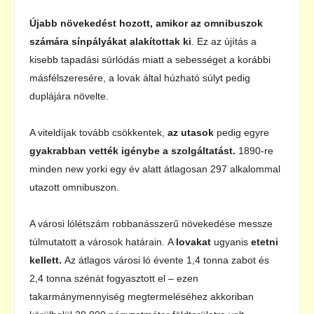
Újabb növekedést hozott, amikor az omnibuszok
számára sínpályákat alakítottak ki
. Ez az újítás a
kisebb tapadási súrlódás miatt a sebességet a korábbi
másfélszeresére, a lovak által húzható súlyt pedig
duplájára növelte.
A viteldíjak tovább csökkentek,
az utasok
pedig egyre
gyakrabban vették igénybe a szolgáltatást.
1890-re
minden new yorki egy év alatt átlagosan 297 alkalommal
utazott omnibuszon.
A városi lólétszám robbanásszerű növekedése messze
túlmutatott a városok határain. A
lovakat
ugyanis
etetni
kellett.
Az átlagos városi ló évente 1,4 tonna zabot és
2,4 tonna szénát fogyasztott el – ezen
takarmánymennyiség megtermeléséhez akkoriban