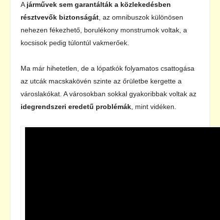
A
járművek sem garantálták a közlekedésben
résztvevők biztonságát
, az omnibuszok különösen
nehezen fékezhető, borulékony monstrumok voltak, a
kocsisok pedig túlontúl vakmerőek.
Ma már hihetetlen, de a lópatkók folyamatos csattogása
az utcák macskakövén szinte az őrületbe kergette a
városlakókat. A városokban sokkal gyakoribbak voltak az
idegrendszeri eredetű problémák
, mint vidéken.