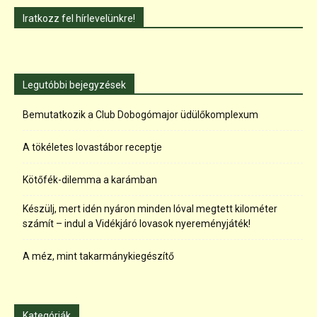
Iratkozz fel hírlevelünkre!
Legutóbbi bejegyzések
Bemutatkozik a Club Dobogómajor üdülőkomplexum
A tökéletes lovastábor receptje
Kötőfék-dilemma a karámban
Készülj, mert idén nyáron minden lóval megtett kilométer
számít – indul a Vidékjáró lovasok nyereményjáték!
A méz, mint takarmánykiegészítő
Kategóriák