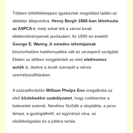
Többen többféleképpen igyekeztek megoldást találni az
áldatlan állapotokra.
Henry Bergh 1866-ban létrehozta
az ASPCA-t
, mely sokat tett a városi lovak
életkörülményeinek javításáért. Az 1890-es évektől
George E. Waring Jr ezredes reformjainak
köszönhetően hatékonyabbá vált az utcasperő-szolgálat.
Ebben az időben megjelentek az első
elektromos
autók
is, átvéve a lovak szerepét a városi
személyszállításban.
A századfordulón
William Phelps Eno
megalkotta az
első
közlekedési szabályzatot
, hogy csökkentse a
balesetek számát. Nevéhez fűződik a stoptábla, a piros
lámpa, a gyalogátkelő, az egyirányú utca, az
elsőbbségadás és a jobbra tartás.