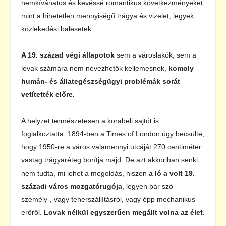
nemkívánatos és kevéssé romantikus következményeket,
mint a hihetetlen mennyiségű trágya és vizelet, legyek,
közlekedési balesetek.
A 19. század végi állapotok
sem a városlakók, sem a
lovak számára nem nevezhetők kellemesnek,
komoly
humán- és állategészségügyi problémák sorát
vetítették előre.
A helyzet természetesen a korabeli sajtót is
foglalkoztatta. 1894-ben a Times of London úgy becsülte,
hogy 1950-re a város valamennyi utcáját 270 centiméter
vastag trágyaréteg borítja majd. De azt akkoriban senki
nem tudta, mi lehet a megoldás, hiszen
a ló a volt 19.
századi város mozgatórugója
, legyen bár szó
személy-, vagy teherszállításról, vagy épp mechanikus
erőről.
Lovak nélkül egyszerűen megállt volna az élet
.