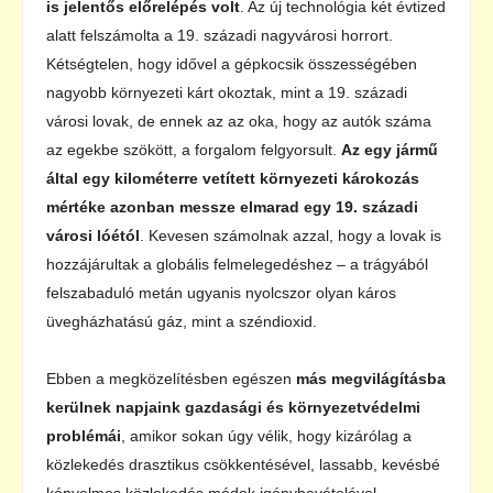
is jelentős előrelépés volt
. Az új technológia két évtized
alatt felszámolta a 19. századi nagyvárosi horrort.
Kétségtelen, hogy idővel a gépkocsik összességében
nagyobb környezeti kárt okoztak, mint a 19. századi
városi lovak, de ennek az az oka, hogy az autók száma
az egekbe szökött, a forgalom felgyorsult.
Az egy jármű
által egy kilométerre vetített környezeti károkozás
mértéke azonban messze elmarad egy 19. századi
városi lóétól
. Kevesen számolnak azzal, hogy a lovak is
hozzájárultak a globális felmelegedéshez – a trágyából
felszabaduló metán ugyanis nyolcszor olyan káros
üvegházhatású gáz, mint a széndioxid.
Ebben a megközelítésben egészen
más megvilágításba
kerülnek napjaink gazdasági és környezetvédelmi
problémái
, amikor sokan úgy vélik, hogy kizárólag a
közlekedés drasztikus csökkentésével, lassabb, kevésbé
kényelmes közlekedés módok igénybevételével