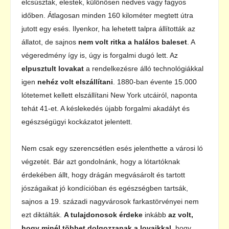
elcsúsztak, elestek, különösen nedves vagy fagyos
időben. Átlagosan minden 160 kilométer megtett útra
jutott egy esés. Ilyenkor, ha lehetett talpra állították az
állatot, de sajnos
nem volt ritka a halálos baleset
. A
végeredmény így is, úgy is forgalmi dugó lett. Az
elpusztult lovakat
a rendelkezésre álló technológiákkal
igen
nehéz volt elszállítani
. 1880-ban évente 15.000
lótetemet kellett elszállítani New York utcáiról, naponta
tehát 41-et. A késlekedés újabb forgalmi akadályt és
egészségügyi kockázatot jelentett.
Nem csak egy szerencsétlen esés jelenthette a városi ló
végzetét. Bár azt gondolnánk, hogy a lótartóknak
érdekében állt, hogy drágán megvásárolt és tartott
jószágaikat jó kondícióban és egészségben tartsák,
sajnos a 19. századi nagyvárosok farkastörvényei nem
ezt diktálták.
A tulajdonosok érdeke
inkább
az volt,
hogy minél többet dolgozzanak a lovaikkal
, hogy