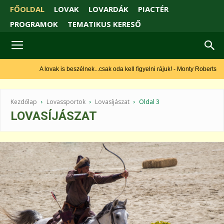
FŐOLDAL
LOVAK
LOVARDÁK
PIACTÉR
PROGRAMOK
TEMATIKUS KERESŐ
A lovak is beszélnek...csak oda kell figyelni rájuk! - Monty Roberts
Kezdőlap
Lovassportok
Lovasíjászat
Oldal 3
LOVASÍJÁSZAT