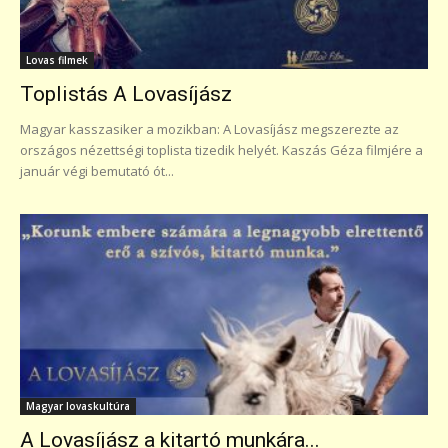
Lovas filmek
Toplistás A Lovasíjász
Magyar kasszasiker a mozikban: A Lovasíjász megszerezte az
országos nézettségi toplista tizedik helyét. Kaszás Géza filmjére a
január végi bemutató ót...
Magyar lovaskultúra
A Lovasíjász a kitartó munkára...