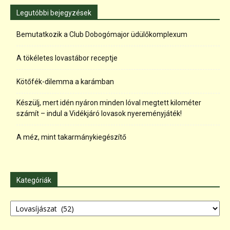
Legutóbbi bejegyzések
Bemutatkozik a Club Dobogómajor üdülőkomplexum
A tökéletes lovastábor receptje
Kötőfék-dilemma a karámban
Készülj, mert idén nyáron minden lóval megtett kilométer
számít – indul a Vidékjáró lovasok nyereményjáték!
A méz, mint takarmánykiegészítő
Kategóriák
Kategóriák