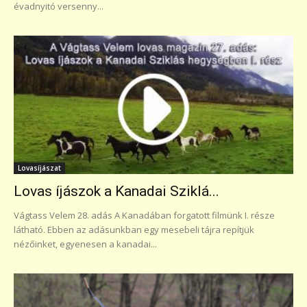
évadnyitó versenny...
Lovasíjászat
Lovas íjászok a Kanadai Sziklá...
Vágtass Velem 28. adás A Kanadában forgatott filmünk I. része
látható. Ebben az adásunkban egy mesebeli tájra repítjük
nézőinket, egyenesen a kanadai...