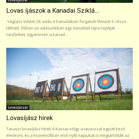
Lovas íjászok a Kanadai Sziklá...
Vágtass Velem 29. adás A Kanadában forgatott filmünk II. része
látható. Ebben az adásunkban egy mesebeli tájra repítjük
nézőinket, egyenesen a kanad...
Lovasíjászat
Lovasíjász hírek
Tavaszi lovasíjász hírek A Kassai-völgy a tavasszal együtt kezd
éledezni, és a közelmúltban első nyílt napjukat is megtartották az