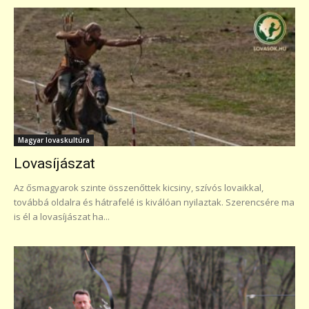
Magyar lovaskultúra
Lovasíjászat
Az ősmagyarok szinte összenőttek kicsiny, szívós lovaikkal,
továbbá oldalra és hátrafelé is kiválóan nyilaztak. Szerencsére ma
is él a lovasíjászat ha...