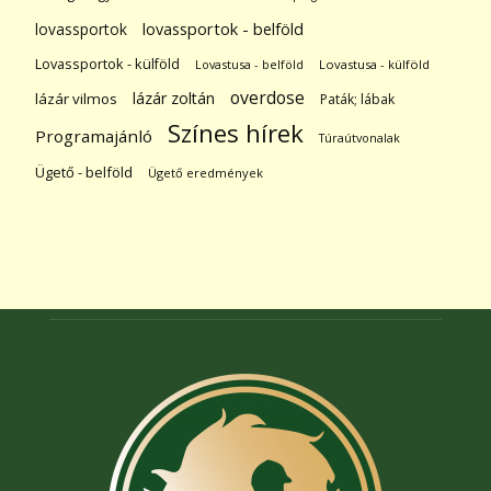
lovassportok
lovassportok - belföld
Lovassportok - külföld
Lovastusa - belföld
Lovastusa - külföld
overdose
lázár zoltán
lázár vilmos
Paták; lábak
Színes hírek
Programajánló
Túraútvonalak
Ügető - belföld
Ügető eredmények