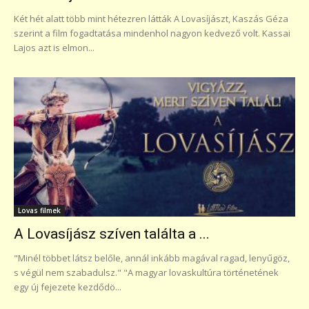
Két hét alatt több mint hétezren látták A Lovasíjászt, Kaszás Géza
szerint a film fogadtatása mindenhol nagyon kedvező volt. Kassai
Lajos azt is elmon...
Lovas filmek
A Lovasíjász szíven találta a ...
"Minél többet látsz belőle, annál inkább magával ragad, lenyűgöz,
s végül nem szabadulsz." "A magyar lovaskultúra történetének
egy új fejezete kezdődö...