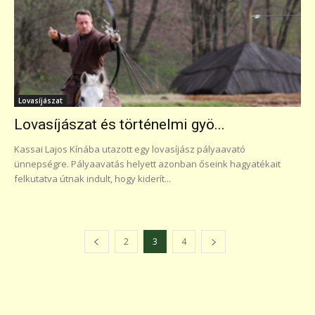
Lovasíjászat
Lovasíjászat és történelmi gyö...
Kassai Lajos Kínába utazott egy lovasíjász pályaavató
ünnepségre. Pályaavatás helyett azonban őseink hagyatékait
felkutatva útnak indult, hogy kiderít...
2
3
4