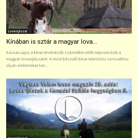
Lovasíjászat
Kínában is sztár a magyar lova...
Kassai Lajos a kínai tévénézők százmilliói előtt népszerűsíti a
magyar lovasíjászatot. A most készülő kínai televíziós sorozathoz
olyan embereket ker...
Lovasíjászat