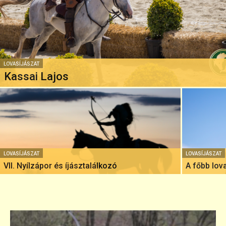
LOVASÍJÁSZAT
Kassai Lajos
LOVASÍJÁSZAT
LOVASÍJÁSZAT
VII. Nyílzápor és íjásztalálkozó
A főbb lov