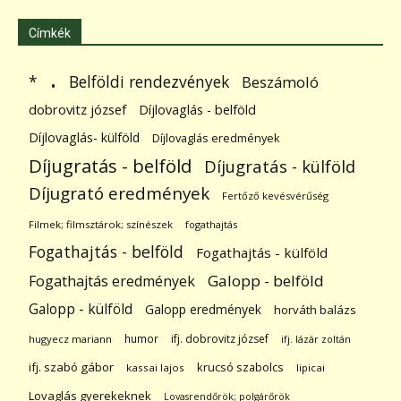
Címkék
.
Belföldi rendezvények
*
Beszámoló
dobrovitz józsef
Díjlovaglás - belföld
Díjlovaglás- külföld
Díjlovaglás eredmények
Díjugratás - belföld
Díjugratás - külföld
Díjugrató eredmények
Fertőző kevésvérűség
Filmek; filmsztárok; színészek
fogathajtás
Fogathajtás - belföld
Fogathajtás - külföld
Galopp - belföld
Fogathajtás eredmények
Galopp - külföld
Galopp eredmények
horváth balázs
humor
ifj. dobrovitz józsef
hugyecz mariann
ifj. lázár zoltán
ifj. szabó gábor
krucsó szabolcs
kassai lajos
lipicai
Lovaglás gyerekeknek
Lovasrendőrök; polgárőrök