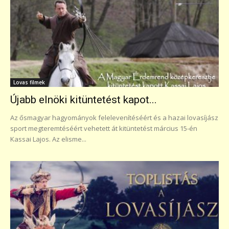
Lovas filmek
Újabb elnöki kitüntetést kapot...
Az ősmagyar hagyományok felelevenítéséért és a hazai lovasíjász
sport megteremtéséért vehetett át kitüntetést március 15-én
Kassai Lajos. Az elisme...