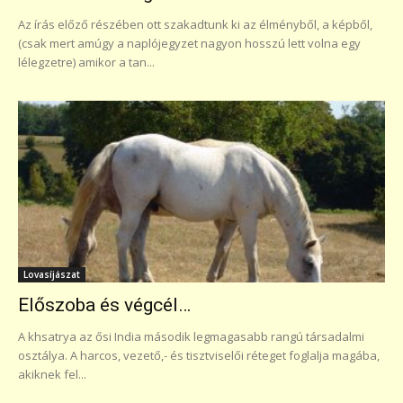
Az írás előző részében ott szakadtunk ki az élményből, a képből,
(csak mert amúgy a naplójegyzet nagyon hosszú lett volna egy
lélegzetre) amikor a tan...
Lovasíjászat
Előszoba és végcél…
A khsatrya az ősi India második legmagasabb rangú társadalmi
osztálya. A harcos, vezető,- és tisztviselői réteget foglalja magába,
akiknek fel...