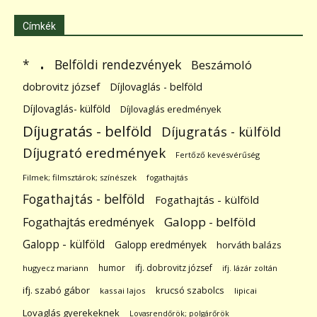
Címkék
.
Belföldi rendezvények
*
Beszámoló
dobrovitz józsef
Díjlovaglás - belföld
Díjlovaglás- külföld
Díjlovaglás eredmények
Díjugratás - belföld
Díjugratás - külföld
Díjugrató eredmények
Fertőző kevésvérűség
Filmek; filmsztárok; színészek
fogathajtás
Fogathajtás - belföld
Fogathajtás - külföld
Galopp - belföld
Fogathajtás eredmények
Galopp - külföld
Galopp eredmények
horváth balázs
humor
ifj. dobrovitz józsef
hugyecz mariann
ifj. lázár zoltán
ifj. szabó gábor
krucsó szabolcs
kassai lajos
lipicai
Lovaglás gyerekeknek
Lovasrendőrök; polgárőrök