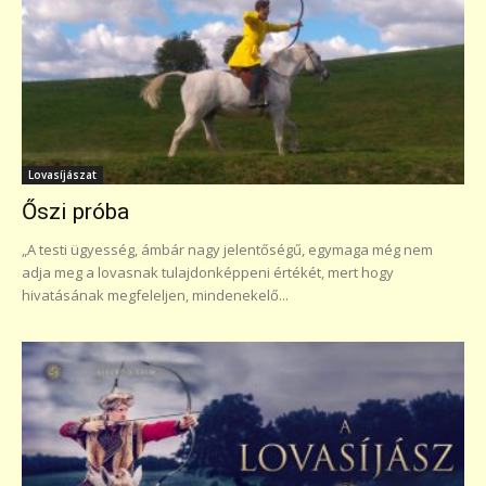
Lovasíjászat
Őszi próba
„A testi ügyesség, ámbár nagy jelentőségű, egymaga még nem
adja meg a lovasnak tulajdonképpeni értékét, mert hogy
hivatásának megfeleljen, mindenekelő...