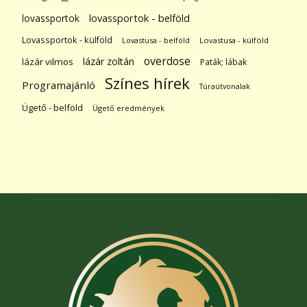
lovassportok
lovassportok - belföld
Lovassportok - külföld
Lovastusa - belföld
Lovastusa - külföld
overdose
lázár zoltán
lázár vilmos
Paták; lábak
Színes hírek
Programajánló
Túraútvonalak
Ügető - belföld
Ügető eredmények