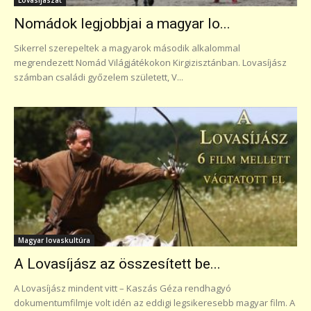
Nomádok legjobbjai a magyar lo...
Sikerrel szerepeltek a magyarok második alkalommal
megrendezett Nomád Világjátékokon Kirgizisztánban. Lovasíjász
számban családi győzelem született, V...
Magyar lovaskultúra
A Lovasíjász az összesített be...
A Lovasíjász mindent vitt – Kaszás Géza rendhagyó
dokumentumfilmje volt idén az eddigi legsikeresebb magyar film. A