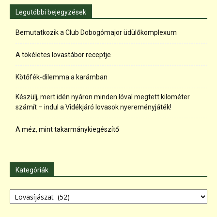
Legutóbbi bejegyzések
Bemutatkozik a Club Dobogómajor üdülőkomplexum
A tökéletes lovastábor receptje
Kötőfék-dilemma a karámban
Készülj, mert idén nyáron minden lóval megtett kilométer
számít – indul a Vidékjáró lovasok nyereményjáték!
A méz, mint takarmánykiegészítő
Kategóriák
Kategóriák