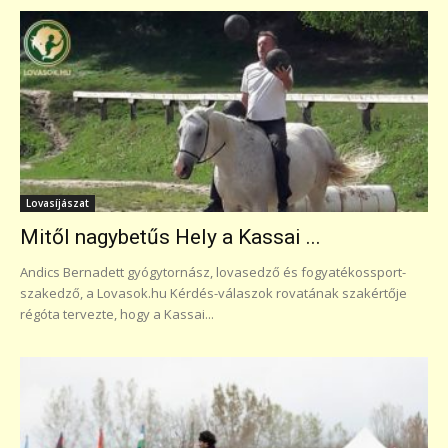
Lovasíjászat
Mitől nagybetűs Hely a Kassai ...
Andics Bernadett gyógytornász, lovasedző és fogyatékossport-
szakedző, a Lovasok.hu Kérdés-válaszok rovatának szakértője
régóta tervezte, hogy a Kassai...