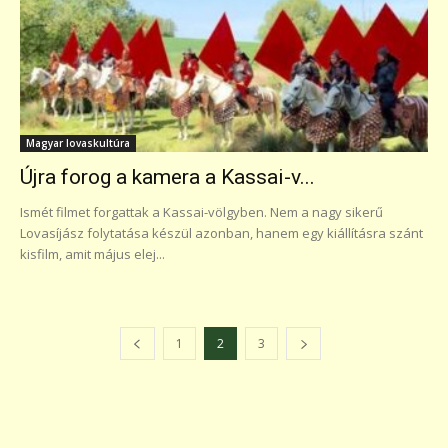
Magyar lovaskultúra
Újra forog a kamera a Kassai-v...
Ismét filmet forgattak a Kassai-völgyben. Nem a nagy sikerű
Lovasíjász folytatása készül azonban, hanem egy kiállításra szánt
kisfilm, amit május elej...
1
2
3