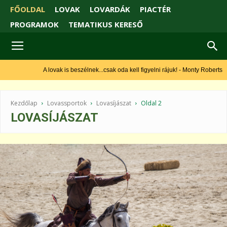
FŐOLDAL
LOVAK
LOVARDÁK
PIACTÉR
PROGRAMOK
TEMATIKUS KERESŐ
A lovak is beszélnek...csak oda kell figyelni rájuk! - Monty Roberts
Kezdőlap
Lovassportok
Lovasíjászat
Oldal 2
LOVASÍJÁSZAT