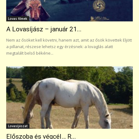
Lovas filmek
A Lovasíjász – január 21...
Nem az ősöket kell követni, hanem azt, amit az ősök követtek Eljött
a pillanat, részese lehetsz egy érzésnek: a lovaglás alatt
megtalált belső békéne...
Lovasíjászat
Előszoba és végcél… R...