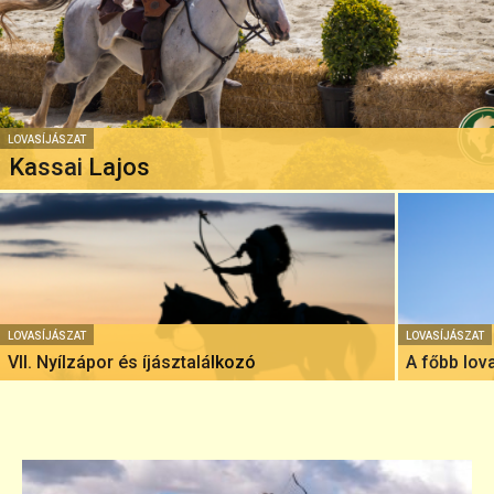
LOVASÍJÁSZAT
Kassai Lajos
LOVASÍJÁSZAT
LOVASÍJÁSZAT
VII. Nyílzápor és íjásztalálkozó
A főbb lov