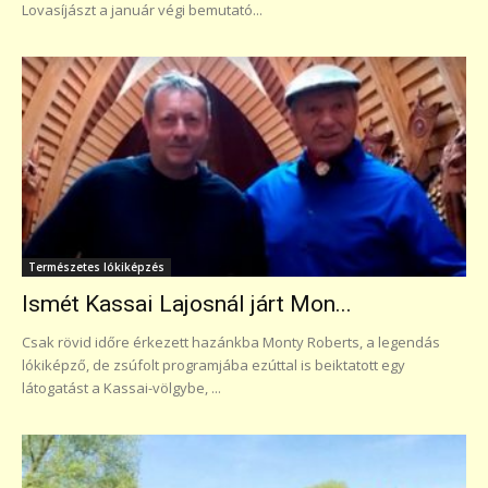
Lovasíjászt a január végi bemutató...
Természetes lókiképzés
Ismét Kassai Lajosnál járt Mon...
Csak rövid időre érkezett hazánkba Monty Roberts, a legendás
lókiképző, de zsúfolt programjába ezúttal is beiktatott egy
látogatást a Kassai-völgybe, ...