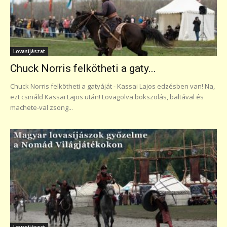
Lovasíjászat
Chuck Norris felkötheti a gaty...
Chuck Norris felkötheti a gatyáját - Kassai Lajos edzésben van! Na,
ezt csináld Kassai Lajos után! Lovagolva bokszolás, baltával és
machete-val zsong...
Lovasíjászat