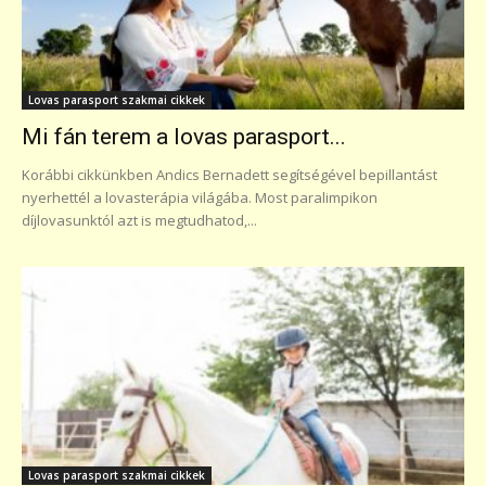
Lovas parasport szakmai cikkek
Mi fán terem a lovas parasport...
Korábbi cikkünkben Andics Bernadett segítségével bepillantást
nyerhettél a lovasterápia világába. Most paralimpikon
díjlovasunktól azt is megtudhatod,...
Lovas parasport szakmai cikkek