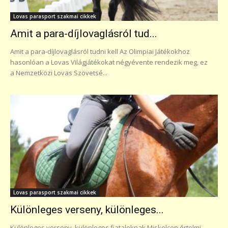
Lovas parasport szakmai cikkek
Amit a para-díjlovaglásról tud...
Amit a para-díjlovaglásról tudni kell Az Olimpiai Játékokhoz
hasonlóan a Lovas Világjátékokat négyévente rendezik meg, ez
a Nemzetközi Lovas Szövetsé...
Lovas parasport szakmai cikkek
Különleges verseny, különleges...
Különleges verseny, különleges fiataloknak Miskolcon értelmi