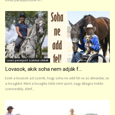
Lovas parasport szakmai cikkek
Lovasok, akik soha nem adják f...
Ezek a lovasok azt üzenik, hogy soha ne add fel se az álmaidat, se
a lovaglást. Mert a lovaglás több mint sport, vagy átlagos hobbi:
szenvedély, életf...