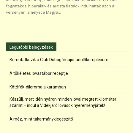
fogyatékos, hiperaktív és autista fiatalok indulhattak azon a
versenyen, amelyet a Magya...
Legutóbbi bejegyzések
Bemutatkozik a Club Dobogómajor üdülőkomplexum
A tökéletes lovastábor receptje
Kötőfék-dilemma a karámban
Készülj, mert idén nyáron minden lóval megtett kilométer
számít – indul a Vidékjáró lovasok nyereményjáték!
A méz, mint takarmánykiegészítő