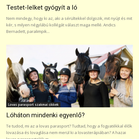
Testet-lelket gyógyít a ló
Nem mindegy, hogy ki az, aki a sérültekkel dolgozik, mit nyújt és mit
kér, s milyen négylábú kollégát választ maga mellé. Andics
Bernadett, paralimpik...
Lovas parasport szakmai cikkek
Lóháton mindenki egyenlő?
Te tudod, mi az a lovas parasport? Tudtad, hogy a fogyatékkal élők
lovazása és lovaglása nem merül ki a lovasterápiában? A hazai
lovas parasportolók m...