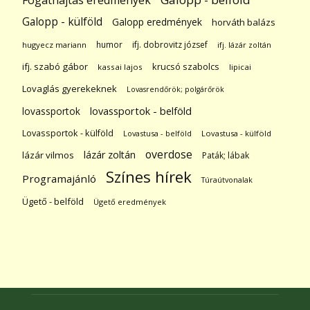
Fogathajtás eredmények
Galopp - külföld
Galopp eredmények
horváth balázs
humor
ifj. dobrovitz józsef
hugyecz mariann
ifj. lázár zoltán
ifj. szabó gábor
krucsó szabolcs
kassai lajos
lipicai
Lovaglás gyerekeknek
Lovasrendőrök; polgárőrök
lovassportok
lovassportok - belföld
Lovassportok - külföld
Lovastusa - belföld
Lovastusa - külföld
overdose
lázár zoltán
lázár vilmos
Paták; lábak
Színes hírek
Programajánló
Túraútvonalak
Ügető - belföld
Ügető eredmények