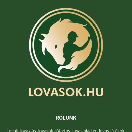
RÓLUNK
Lovak, lovaglás, lovasok, lótartás, lovas piactér, lovas játékok,