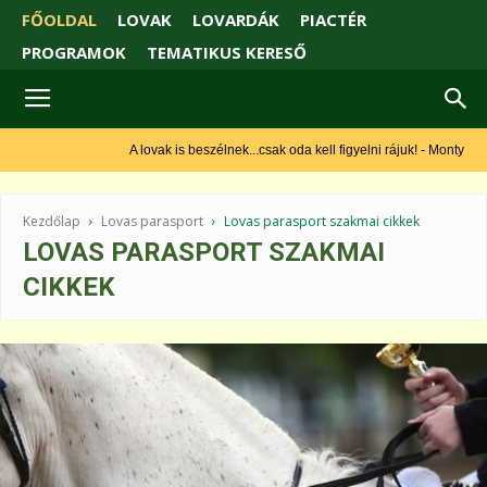
FŐOLDAL
LOVAK
LOVARDÁK
PIACTÉR
PROGRAMOK
TEMATIKUS KERESŐ
A lovak is beszélnek...csak oda kell figyelni rájuk! - Monty Roberts
Kezdőlap
Lovas parasport
Lovas parasport szakmai cikkek
LOVAS PARASPORT SZAKMAI
CIKKEK