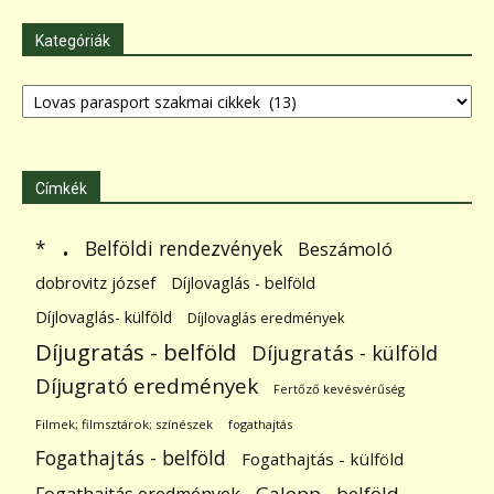
Kategóriák
Kategóriák
Címkék
.
Belföldi rendezvények
*
Beszámoló
dobrovitz józsef
Díjlovaglás - belföld
Díjlovaglás- külföld
Díjlovaglás eredmények
Díjugratás - belföld
Díjugratás - külföld
Díjugrató eredmények
Fertőző kevésvérűség
Filmek; filmsztárok; színészek
fogathajtás
Fogathajtás - belföld
Fogathajtás - külföld
Galopp - belföld