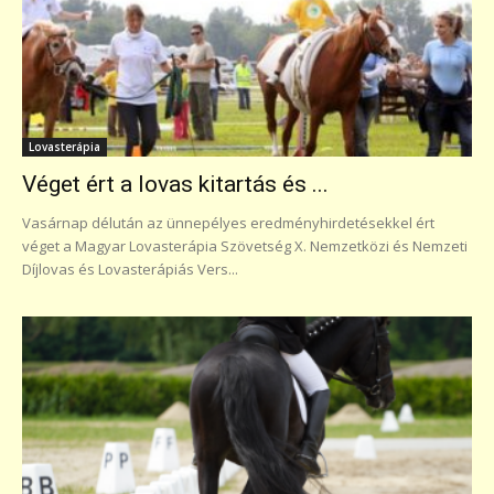
Lovasterápia
Véget ért a lovas kitartás és ...
Vasárnap délután az ünnepélyes eredményhirdetésekkel ért
véget a Magyar Lovasterápia Szövetség X. Nemzetközi és Nemzeti
Díjlovas és Lovasterápiás Vers...