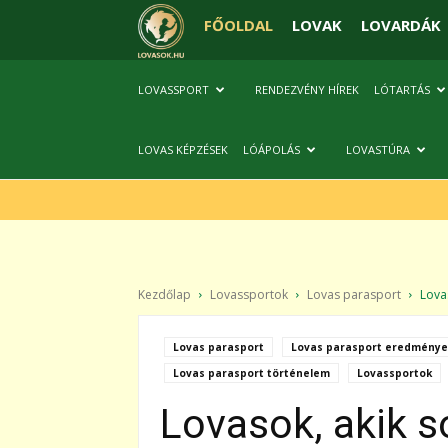
FŐOLDAL
LOVAK
LOVARDÁK
LOVASSPORT
RENDEZVÉNY HÍREK
LÓTARTÁS
LOVAS KÉPZÉSEK
LÓÁPOLÁS
LOVASTÚRA
Kezdőlap
Lovassportok
Lovas parasport
Lovas
Lovas parasport
Lovas parasport eredménye
Lovas parasport történelem
Lovassportok
Lovasok, akik s