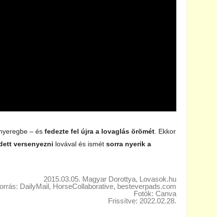
a nyeregbe – és
fedezte fel újra a lovaglás örömét
. Ekkor
zdett versenyezni
lovával és ismét
sorra nyerik a
2015.03.05. Magyar Dorottya, Lovasok.hu
orrás: DailyMail, HorseCollaborative, besteverpads.com
Fotók: Canva
Frissítve: 2022.02.28.