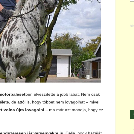
motorbaleset
ben elveszítette a jobb lábát. Nem csak
i élete, de attól is, hogy többet nem lovagolhat – mivel
t volna újra lovagolni
– ma már azt mondja, hogy ez
rendszeresen jár versenyekre is
. Célja, hogy hazáját