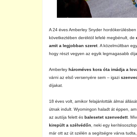
A 24 éves Amberley Snyder hordókerülésben
következtében deréktól lefelé megbénult, de
amit a legjobban szeret
. A közelmúltban eg
hogy részt vegyen az egyik legmagasabb díja
Amberley
hároméves kora óta imádja a lov
várni az első versenyére sem – igazi
szenved
díjakat.
18 éves volt, amikor felajánlották álmai áll
útnak indult. Wyomingon haladt át éppen, amik
az autója felett és
balesetet szenvedett
. Mi
kirepült a szélvédőn
, neki egy kerítésoszlop
már ott az út szélén a segítségre várva tudta