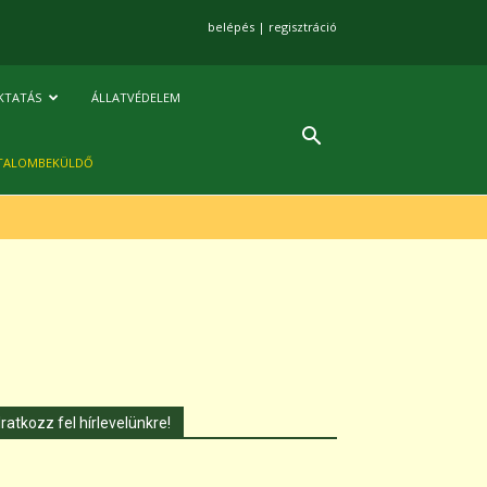
belépés
|
regisztráció
KTATÁS
ÁLLATVÉDELEM
TALOMBEKÜLDŐ
Iratkozz fel hírlevelünkre!