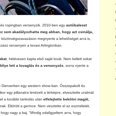
 és ropingban versenyzik. 2010-ben egy
autóbaleset
ez sem akadályozhatta meg abban, hogy azt csinálja,
y közönségszavazáson megnyerte a lehetőséget arra is,
zású versenyen a texasi Arlingtonban.
akat
, hétévesen kapta első saját lovát. Nem kellett sokat
élye lett a lovaglás és a versenyzés
, sorra nyerte a
ását Denverben egy western show-ban. Összepakolt és
or egy pillanatra lenézett a térképre, elvesztette uralmát
vel a korábbi tankolás után
elfelejtette bekötni magát,
nak. Eltörött a gerince. Nem vesztette el az eszméletét,
, hogy nagy a baj. “Mindig odafigyeltem arra, hogy