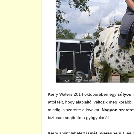
Kerry Waters 2014 októberében egy
súlyos 
attól félt, hogy alapjaitól változik meg korább
mindig is szerette a lovakat.
Nagyon szeretet
biztosan segítette a gyógyulását.
Kerry amint lehetett
ismét nyeregbe ült, és 