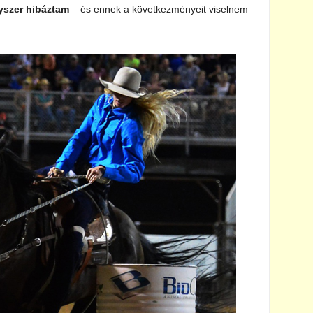
yszer hibáztam
– és ennek a következményeit viselnem