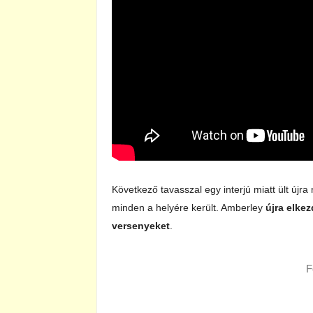
Következő tavasszal egy interjú miatt ült újr
minden a helyére került. Amberley
újra elke
versenyeket
.
F