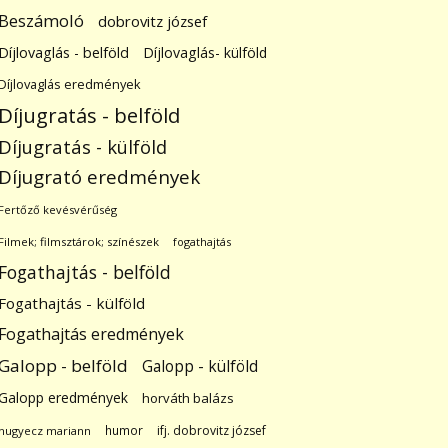
Beszámoló
dobrovitz józsef
Díjlovaglás - belföld
Díjlovaglás- külföld
Díjlovaglás eredmények
Díjugratás - belföld
Díjugratás - külföld
Díjugrató eredmények
Fertőző kevésvérűség
Filmek; filmsztárok; színészek
fogathajtás
Fogathajtás - belföld
Fogathajtás - külföld
Fogathajtás eredmények
Galopp - belföld
Galopp - külföld
Galopp eredmények
horváth balázs
humor
ifj. dobrovitz józsef
hugyecz mariann