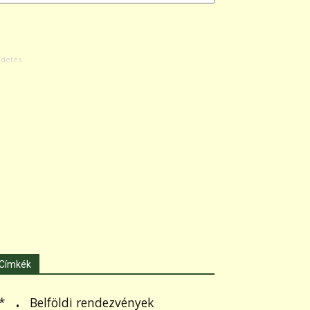
Címkék
.
Belföldi rendezvények
*