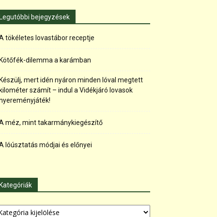
Legutóbbi bejegyzések
A tökéletes lovastábor receptje
Kötőfék-dilemma a karámban
Készülj, mert idén nyáron minden lóval megtett
kilométer számít – indul a Vidékjáró lovasok
nyereményjáték!
A méz, mint takarmánykiegészítő
A lóúsztatás módjai és előnyei
Kategóriák
tegóriák