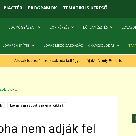
PIACTÉR
PROGRAMOK
TEMATIKUS KERESŐ
LÓGYÓGYÁSZAT
LÓKIKÉPZÉS
LÓTENYÉSZTÉS
LOVASO
LOVARDA ÉPÍTÉS
LOVAS MEZŐGAZDASÁG
KIKAPCSOLÓDÁS
TAR
A lovak is beszélnek...csak oda kell figyelni rájuk! - Monty Roberts
ok, akik...
k
Lovas parasport szakmai cikkek
oha nem adják fel