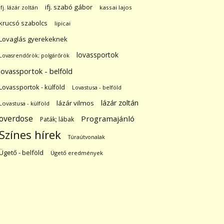
ifj. szabó gábor
ifj. lázár zoltán
kassai lajos
krucsó szabolcs
lipicai
Lovaglás gyerekeknek
lovassportok
Lovasrendőrök; polgárőrök
lovassportok - belföld
Lovassportok - külföld
Lovastusa - belföld
lázár zoltán
lázár vilmos
Lovastusa - külföld
overdose
Programajánló
Paták; lábak
Színes hírek
Túraútvonalak
Ügető - belföld
Ügető eredmények