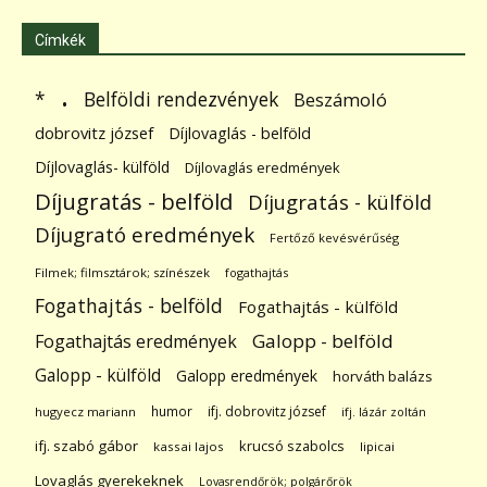
Címkék
.
Belföldi rendezvények
*
Beszámoló
dobrovitz józsef
Díjlovaglás - belföld
Díjlovaglás- külföld
Díjlovaglás eredmények
Díjugratás - belföld
Díjugratás - külföld
Díjugrató eredmények
Fertőző kevésvérűség
Filmek; filmsztárok; színészek
fogathajtás
Fogathajtás - belföld
Fogathajtás - külföld
Galopp - belföld
Fogathajtás eredmények
Galopp - külföld
Galopp eredmények
horváth balázs
humor
ifj. dobrovitz józsef
hugyecz mariann
ifj. lázár zoltán
ifj. szabó gábor
krucsó szabolcs
kassai lajos
lipicai
Lovaglás gyerekeknek
Lovasrendőrök; polgárőrök