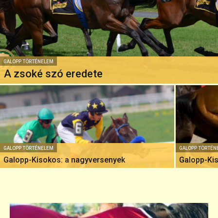
GALOPP TÖRTÉNELEM
A zsoké szó eredete
GALOPP TÖRTÉNELEM
GALOPP TÖRTÉN
Galopp-Kisokos: a nagyversenyek
Galopp-Kis