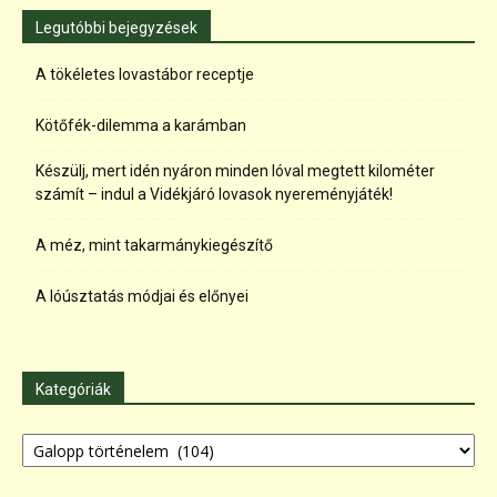
Legutóbbi bejegyzések
A tökéletes lovastábor receptje
Kötőfék-dilemma a karámban
Készülj, mert idén nyáron minden lóval megtett kilométer
számít – indul a Vidékjáró lovasok nyereményjáték!
A méz, mint takarmánykiegészítő
A lóúsztatás módjai és előnyei
Kategóriák
Kategóriák