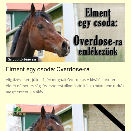
Galopp történelem
Elment egy csoda: Overdose-ra ...
Alig tízévesen, július 1-jén meghalt Overdose. A kiváló sprinter
életét németországi fedeztetési állomásán kólika miatt nem tudták
megmenteni. Haláláv...