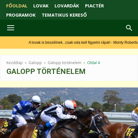
FŐOLDAL
LOVAK
LOVARDÁK
PIACTÉR
PROGRAMOK
TEMATIKUS KERESŐ
A lovak is beszélnek...csak oda kell figyelni rájuk! - Monty Roberts
Kezdőlap
Galopp
Galopp történelem
Oldal 4
GALOPP TÖRTÉNELEM