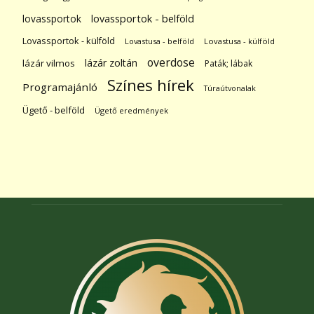
lovassportok
lovassportok - belföld
Lovassportok - külföld
Lovastusa - belföld
Lovastusa - külföld
overdose
lázár zoltán
lázár vilmos
Paták; lábak
Színes hírek
Programajánló
Túraútvonalak
Ügető - belföld
Ügető eredmények