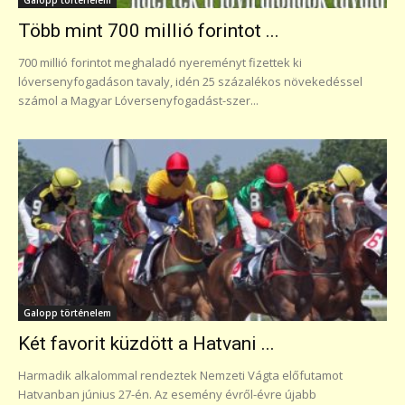
Több mint 700 millió forintot ...
700 millió forintot meghaladó nyereményt fizettek ki
lóversenyfogadáson tavaly, idén 25 százalékos növekedéssel
számol a Magyar Lóversenyfogadást-szer...
Galopp történelem
Két favorit küzdött a Hatvani ...
Harmadik alkalommal rendeztek Nemzeti Vágta előfutamot
Hatvanban június 27-én. Az esemény évről-évre újabb