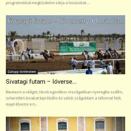
programokkal megtűzdelve várja a lovasokat ...
Galopp történelem
Sivatagi futam – lóverse...
Beutazni a világot, távoli egzotikus országokban nyeregbe szállni,
ismeretlen lovakat kipróbálni és velük száguldani a célvonal felé,
majd élvezni a n...