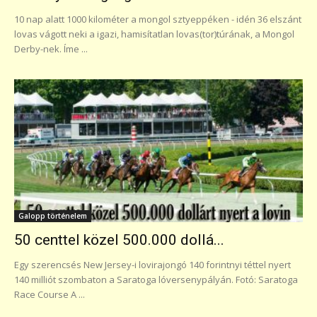
10 nap alatt 1000 kilométer a mongol sztyeppéken - idén 36 elszánt
lovas vágott neki a igazi, hamisítatlan lovas(tor)túrának, a Mongol
Derby-nek. Íme ...
Galopp történelem
50 centtel közel 500.000 dollá...
Egy szerencsés New Jersey-i lovirajongó 140 forintnyi téttel nyert
140 milliót szombaton a Saratoga lóversenypályán. Fotó: Saratoga
Race Course A ...