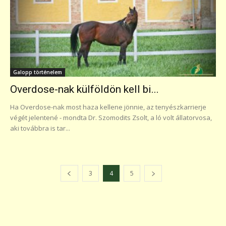
Galopp történelem
Overdose-nak külföldön kell bi...
Ha Overdose-nak most haza kellene jönnie, az tenyészkarrierje
végét jelentené - mondta Dr. Szomodits Zsolt, a ló volt állatorvosa,
aki továbbra is tar...
3
4
5