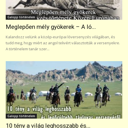
Galopp történelem
Meglepően mély gyökerek – A ló...
Kalandozz velünk a közép-európai lóversenyzés világában, és
tudd meg, hogy miért az angol telivért választották a versenyekre.
A történelem tanár szer...
Galopp történelem
10 tény a világ leghosszabb és...