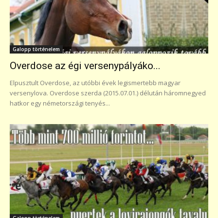
Galopp történelem
Overdose az égi versenypályáko...
Elpusztult Overdose, az utóbbi évek legismertebb magyar
versenylova. Overdose szerda (2015.07.01.) délután háromnegyed
hatkor egy németországi tenyés...
Galopp történelem