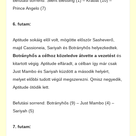
Befutási sorrend: Silent Blessing (1) – Krabat (10) –
Prince Angelo (7)
6. futam:
Aptitude sokáig elől volt, mögötte először Sasheverő,
majd Cassioneia, Sariyah és Botrányhős helyezkedtek.
Botrányhős a célhoz közeledve átvette a vezetést
és
kitartott végig. Aptitude elfáradt, a célban így már csak
Just Mambo és Sariyah küzdött a második helyért,
melyet előbbi tudott végül megszerezni. Qmisz negyedik,
Aptitude ötödik lett.
Befutási sorrend: Botrányhős (9) – Just Mambo (4) –
Sariyah (5)
7. futam: