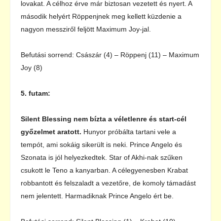
lovakat. A célhoz érve már biztosan vezetett és nyert. A
második helyért Röppenjnek meg kellett küzdenie a
nagyon messziről feljött Maximum Joy-jal.
Befutási sorrend: Császár (4) – Röppenj (11) – Maximum
Joy (8)
5. futam:
Silent Blessing nem bízta a véletlenre és start-cél
győzelmet aratott.
Hunyor próbálta tartani vele a
tempót, ami sokáig sikerült is neki. Prince Angelo és
Szonata is jól helyezkedtek. Star of Akhi-nak szűken
csukott le Teno a kanyarban. A célegyenesben Krabat
robbantott és felszaladt a vezetőre, de komoly támadást
nem jelentett. Harmadiknak Prince Angelo ért be.