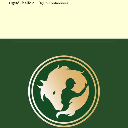
Ügető - belföld
Ügető eredmények