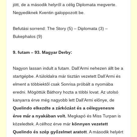
jött, de a második helyről a célig Diplomata megverte.
Negyediknek Kventin galoppozott be.
Befutási sorrend: The Story (5) – Diplomata (3) –
Bukephalos (9)
9. futam – 93. Magyar Derby:
Nagyon lassan indult a futam. Dall’Armi nehezen állt be a
startgépbe. A túloldalra már tisztán vezetett Dall’Armi és
elment a többiektől csak Sonrisa próbált a nyomába
eredni. Mögöttük Báthory hozta a többi lovat. Az utolsó
kanyarra érve még nagyobb lett Dall’Armi előnye, de
Quelindo elkezdte a zárkózást és a célegyenesre
érve már a nyakában volt.
Megkapó és Miss Turpan is
közeledtek. A célhoz érve már
könnyen vezetett
Quelindo és szép győzelmet aratott
. A második helyért