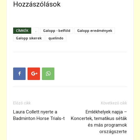
Hozzászólások
CÍMKÉK
.
Galopp - belföld
Galopp eredmények
Galopp sikerek
quelindo
Előző cikk
Következő cikk
Laura Collett nyerte a
Emlékhelyek napja –
Badminton Horse Trials-t
Koncertek, tematikus séták
és más programok
országszerte