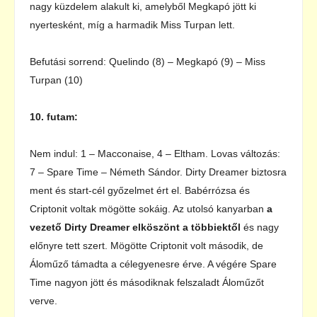
nagy küzdelem alakult ki, amelyből Megkapó jött ki
nyertesként, míg a harmadik Miss Turpan lett.
Befutási sorrend: Quelindo (8) – Megkapó (9) – Miss
Turpan (10)
10. futam:
Nem indul: 1 – Macconaise, 4 – Eltham. Lovas változás:
7 – Spare Time – Németh Sándor. Dirty Dreamer biztosra
ment és start-cél győzelmet ért el. Babérrózsa és
Criptonit voltak mögötte sokáig. Az utolsó kanyarban
a
vezető Dirty Dreamer elköszönt a többiektől
és nagy
előnyre tett szert. Mögötte Criptonit volt második, de
Áloműző támadta a célegyenesre érve. A végére Spare
Time nagyon jött és másodiknak felszaladt Áloműzőt
verve.