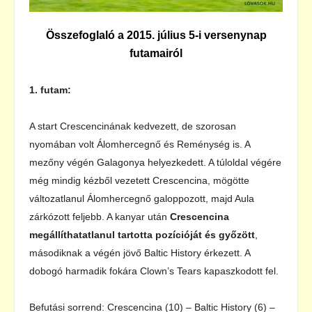
Összefoglaló a 2015. július 5-i versenynap
futamairól
1. futam:
A start Crescencinának kedvezett, de szorosan
nyomában volt Álomhercegnő és Reménység is. A
mezőny végén Galagonya helyezkedett. A túloldal végére
még mindig kézből vezetett Crescencina, mögötte
változatlanul Álomhercegnő galoppozott, majd Aula
zárkózott feljebb. A kanyar után
Crescencina
megállíthatatlanul tartotta pozícióját és győzött
,
másodiknak a végén jövő Baltic History érkezett. A
dobogó harmadik fokára Clown’s Tears kapaszkodott fel.
Befutási sorrend: Crescencina (10) – Baltic History (6) –