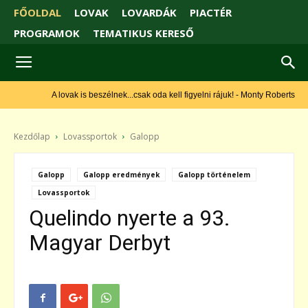
FŐOLDAL
LOVAK
LOVARDÁK
PIACTÉR
PROGRAMOK
TEMATIKUS KERESŐ
A lovak is beszélnek...csak oda kell figyelni rájuk! - Monty Roberts
Kezdőlap
Lovassportok
Galopp
Galopp
Galopp eredmények
Galopp történelem
Lovassportok
Quelindo nyerte a 93.
Magyar Derbyt