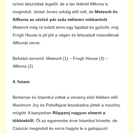
színei látszódtak legelől, de a táv felénél Alfkona is
megindult. Jetset Jones sokáig elől volt, de
Meteorit és
Alfkona az utolsó pár száz méteren robbantott
.
Meteorit még rá tudott tenni egy lapáttal és győzött, míg
Frogh House is jól jött a végén és felszaladt másodiknak
Alfkonát verve.
Befutási sorrend: Meteorit (1) – Frogh House (3) –
Alfkona (2)
4. futam:
Berkenye és Istambul voltak a verseny első felében elől.
Maximum Joy és Pokolfajzat leszakadva jöttek a mezőny
mögött. A kanyarban
Röppenj nagyon elment a
többiektől.
Őt az egyenesbe érve Istambul követte, de
Császár megindult és sorra hagyta le a galoppozó