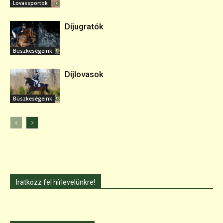
Lovassportok
Díjugratók
Büszkeségeink
Díjlovasok
Büszkeségeink
Iratkozz fel hírlevelünkre!