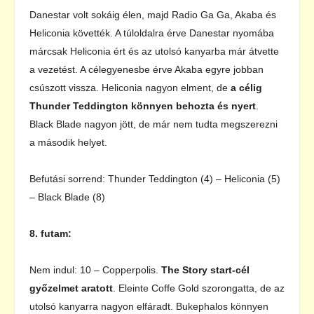
Danestar volt sokáig élen, majd Radio Ga Ga, Akaba és
Heliconia követték. A túloldalra érve Danestar nyomába
márcsak Heliconia ért és az utolsó kanyarba már átvette
a vezetést. A célegyenesbe érve Akaba egyre jobban
csúszott vissza. Heliconia nagyon elment, de
a célig
Thunder Teddington könnyen behozta és nyert
.
Black Blade nagyon jött, de már nem tudta megszerezni
a második helyet.
Befutási sorrend: Thunder Teddington (4) – Heliconia (5)
– Black Blade (8)
8. futam:
Nem indul: 10 – Copperpolis.
The Story start-cél
győzelmet aratott
. Eleinte Coffe Gold szorongatta, de az
utolsó kanyarra nagyon elfáradt. Bukephalos könnyen