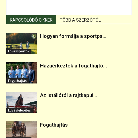
KAPCSOLÓDÓ CIKKEK
TÖBB A SZERZŐTŐL
Hogyan formálja a sportps...
Lovassportok
Hazaérkeztek a fogathajtó...
Fogathajtás
Az istállótól a rajtkapui...
Edzésfelépítés
Fogathajtás