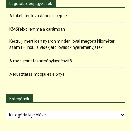
Legutóbbi bejegyzések
A tökéletes lovastábor receptje
Kötőfék-dilemma a karámban
Készülj, mert idén nyáron minden lóval megtett kilométer
számít – indul a Vidékjáró lovasok nyereményjáték!
A méz, mint takarmánykiegészítő
A lóúsztatás módjai és előnyei
Kategóriák
Kategóriák