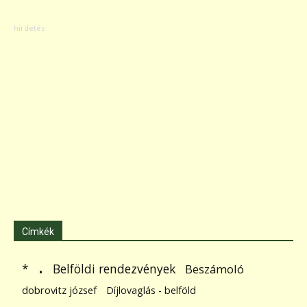
Címkék
.
Belföldi rendezvények
*
Beszámoló
dobrovitz józsef
Díjlovaglás - belföld