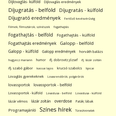
Díjlovaglás- külföld
Díjlovaglás eredmények
Díjugratás - belföld
Díjugratás - külföld
Díjugrató eredmények
Fertőző kevésvérűség
Filmek; filmsztárok; színészek
fogathajtás
Fogathajtás - belföld
Fogathajtás - külföld
Galopp - belföld
Fogathajtás eredmények
Galopp - külföld
Galopp eredmények
horváth balázs
humor
ifj. dobrovitz józsef
hugyecz mariann
ifj. lázár zoltán
ifj. szabó gábor
krucsó szabolcs
kassai lajos
lipicai
Lovaglás gyerekeknek
Lovasrendőrök; polgárőrök
lovassportok
lovassportok - belföld
Lovassportok - külföld
Lovastusa - belföld
Lovastusa - külföld
overdose
lázár zoltán
lázár vilmos
Paták; lábak
Színes hírek
Programajánló
Túraútvonalak