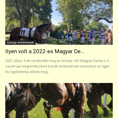
Galopp eredmények
Ilyen volt a 2022-es Magyar De...
2022. Július 3-án rendezték meg az ünnepi 100. Magyar Derby-t. A
vasárnap megrendezésre került centenáriumi eseményt az Agár-
és Ügetőderby előzte meg...