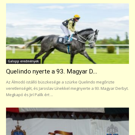
Galopp eredmények
Quelindo nyerte a 93. Magyar D...
Az Álmodó istálló büszkesége a szürke Quelindo megőrizte
veretlenségét, és Jaroslav Línekkel megnyerte a 93. Magyar Derbyt.
Megkapó és Jirí Palík ért ...