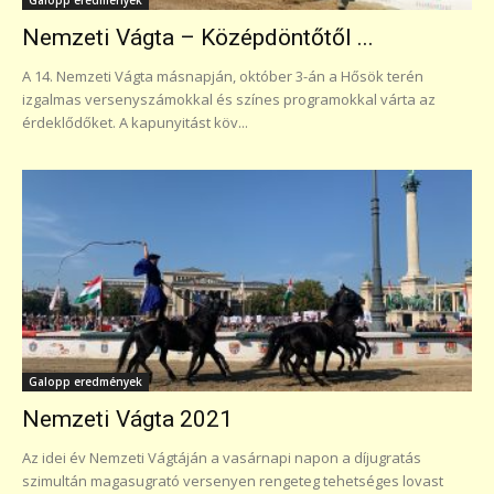
Nemzeti Vágta – Középdöntőtől ...
A 14. Nemzeti Vágta másnapján, október 3-án a Hősök terén
izgalmas versenyszámokkal és színes programokkal várta az
érdeklődőket. A kapunyitást köv...
Galopp eredmények
Nemzeti Vágta 2021
Az idei év Nemzeti Vágtáján a vasárnapi napon a díjugratás
szimultán magasugrató versenyen rengeteg tehetséges lovast