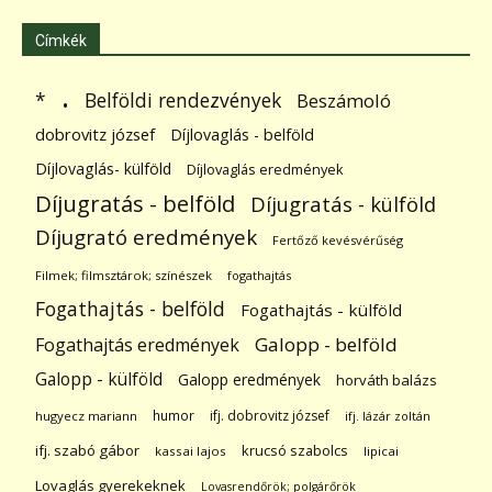
Címkék
.
Belföldi rendezvények
*
Beszámoló
dobrovitz józsef
Díjlovaglás - belföld
Díjlovaglás- külföld
Díjlovaglás eredmények
Díjugratás - belföld
Díjugratás - külföld
Díjugrató eredmények
Fertőző kevésvérűség
Filmek; filmsztárok; színészek
fogathajtás
Fogathajtás - belföld
Fogathajtás - külföld
Galopp - belföld
Fogathajtás eredmények
Galopp - külföld
Galopp eredmények
horváth balázs
humor
ifj. dobrovitz józsef
hugyecz mariann
ifj. lázár zoltán
ifj. szabó gábor
krucsó szabolcs
kassai lajos
lipicai
Lovaglás gyerekeknek
Lovasrendőrök; polgárőrök