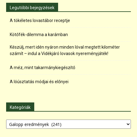
Legutóbbi bejegyzések
A tökéletes lovastábor receptje
Kötőfék-dilemma a karámban
Készülj, mert idén nyáron minden lóval megtett kilométer
számít – indul a Vidékjáró lovasok nyereményjáték!
A méz, mint takarmánykiegészítő
A lóúsztatás módjai és előnyei
Kategóriák
Kategóriák