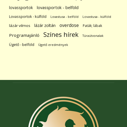
lovassportok
lovassportok - belföld
Lovassportok - külföld
Lovastusa - belföld
Lovastusa - külföld
overdose
lázár zoltán
lázár vilmos
Paták; lábak
Színes hírek
Programajánló
Túraútvonalak
Ügető - belföld
Ügető eredmények