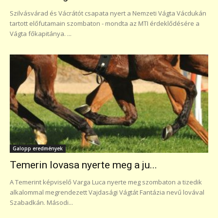
Szilvásvárad és Vácrátót csapata nyert a Nemzeti Vágta Vácdukán
tartott előfutamain szombaton - mondta az MTI érdeklődésére a
Vágta főkapitánya. ...
Galopp eredmények
Temerin lovasa nyerte meg a ju...
A Temerint képviselő Varga Luca nyerte meg szombaton a tizedik
alkalommal megrendezett Vajdasági Vágtát Fantázia nevű lovával
Szabadkán. Másodi...