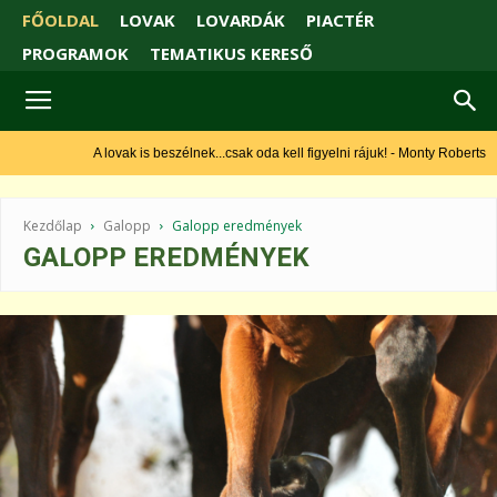
FŐOLDAL
LOVAK
LOVARDÁK
PIACTÉR
PROGRAMOK
TEMATIKUS KERESŐ
A lovak is beszélnek...csak oda kell figyelni rájuk! - Monty Roberts
Kezdőlap
Galopp
Galopp eredmények
GALOPP EREDMÉNYEK