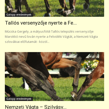
Galopp eredmények
Tallós versenyzője nyerte a Fe...
Múcska Gergely, a mátyusföldi Tallós település versenyzője
Marokkó nevű lován nyerte a Felvidéki Vágtát, a Nemzeti Vágta
szlovákiai előfutamát - közöl...
Galopp eredmények
Nemzeti Vágta – Szilvásv...