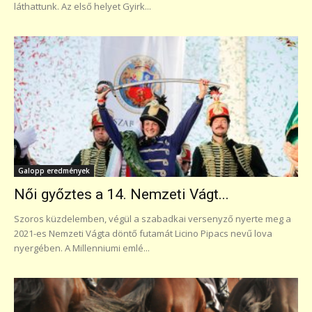
láthattunk. Az első helyet Gyirk...
Galopp eredmények
Női győztes a 14. Nemzeti Vágt...
Szoros küzdelemben, végül a szabadkai versenyző nyerte meg a
2021-es Nemzeti Vágta döntő futamát Licino Pipacs nevű lova
nyergében. A Millenniumi emlé...