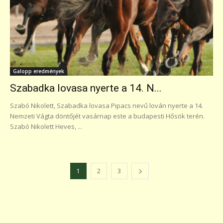
Galopp eredmények
Szabadka lovasa nyerte a 14. N...
Szabó Nikolett, Szabadka lovasa Pipacs nevű lován nyerte a 14.
Nemzeti Vágta döntőjét vasárnap este a budapesti Hősök terén.
Szabó Nikolett Heves, ...
1
2
3