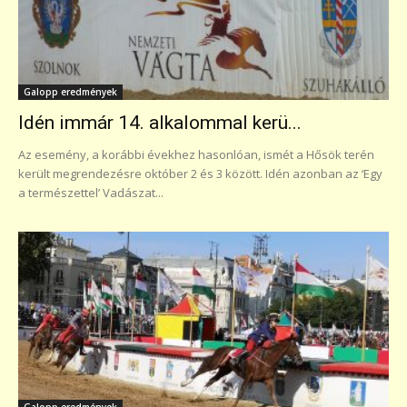
Galopp eredmények
Idén immár 14. alkalommal kerü...
Az esemény, a korábbi évekhez hasonlóan, ismét a Hősök terén
került megrendezésre október 2 és 3 között. Idén azonban az ‘Egy
a természettel’ Vadászat...
Galopp eredmények