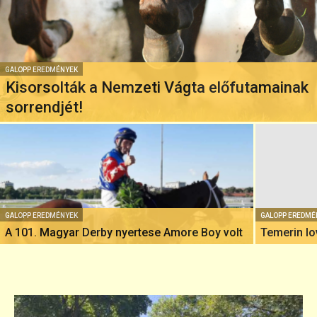
GALOPP EREDMÉNYEK
Kisorsolták a Nemzeti Vágta előfutamainak
sorrendjét!
GALOPP EREDMÉNYEK
GALOPP EREDMÉ
A 101. Magyar Derby nyertese Amore Boy volt
Temerin lo