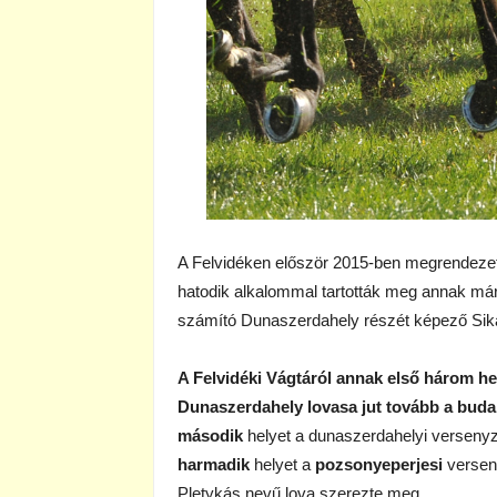
A Felvidéken először 2015-ben megrendezet
hatodik alkalommal tartották meg annak má
számító Dunaszerdahely részét képező Sika
A Felvidéki Vágtáról annak első három he
Dunaszerdahely
lovasa jut tovább a bud
második
helyet a dunaszerdahelyi verseny
harmadik
helyet a
pozsonyeperjesi
verseny
Pletykás nevű lova szerezte meg.