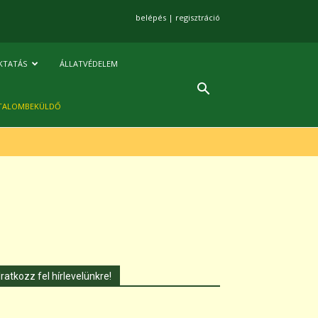
belépés
|
regisztráció
KTATÁS
ÁLLATVÉDELEM
TALOMBEKÜLDŐ
Iratkozz fel hírlevelünkre!