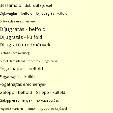
Beszámoló
dobrovitz józsef
Díjlovaglás - belföld
Díjlovaglás- külföld
Díjlovaglás eredmények
Díjugratás - belföld
Díjugratás - külföld
Díjugrató eredmények
Fertőző kevésvérűség
Filmek; filmsztárok; színészek
fogathajtás
Fogathajtás - belföld
Fogathajtás - külföld
Fogathajtás eredmények
Galopp - belföld
Galopp - külföld
Galopp eredmények
horváth balázs
humor
ifj. dobrovitz józsef
hugyecz mariann