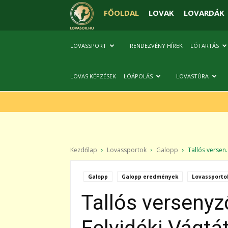
FŐOLDAL
LOVAK
LOVARDÁK
LOVASSPORT
RENDEZVÉNY HÍREK
LÓTARTÁS
LOVAS KÉPZÉSEK
LÓÁPOLÁS
LOVASTÚRA
Kezdőlap
Lovassportok
Galopp
Tallós versen..
Galopp
Galopp eredmények
Lovassporto
Tallós versenyz