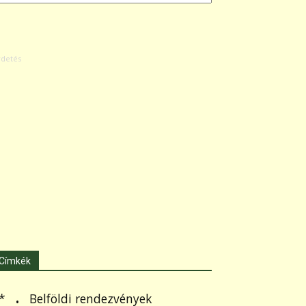
Címkék
.
Belföldi rendezvények
*