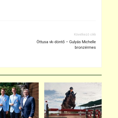
Következő cikk
Öttusa vk-döntő – Gulyás Michelle
bronzérmes