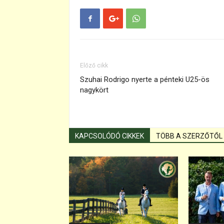
Előző cikk
Szuhai Rodrigo nyerte a pénteki U25-ös
nagykört
KAPCSOLÓDÓ CIKKEK
TÖBB A SZERZŐTŐL