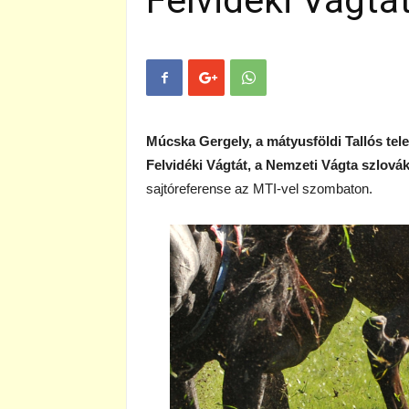
Felvidéki Vágtá
Múcska Gergely, a mátyusföldi Tallós tel
Felvidéki Vágtát, a Nemzeti Vágta szlová
sajtóreferense az MTI-vel szombaton.