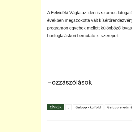
A Felvidéki Vágta az idén is számos látogató
években megszokottá vált kísérőrendezvénye
programon egyebek mellett különböző lovas
honfoglaláskori bemutató is szerepelt.
Hozzászólások
CÍMKÉK
.
Galopp - külföld
Galopp eredm