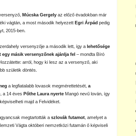
 versenyző,
Múcska Gergely
az előző évadokban már
déki vágtán, a most második helyezett
Egri Árpád
pedig
yt, 2015-ben.
zerdahely versenyzője a második lett, így a
lehetősége
t egy másik versenyzőnek ajánlja fel
– mondta Bíró
ozzátette: arról, hogy ki lesz az a versenyző, aki
bb születik döntés.
 meg
a legfiatalabb lovasok megmérettetését,
a
e, a 14 éves
Pőthe Laura nyerte
Mangó nevű lován, így
képviselheti majd a Felvidéket.
 ugyancsak megtartották a
szlovák futamot
, amelyet a
 Nemzeti Vágta októberi nemzetközi futamán ő képviseli