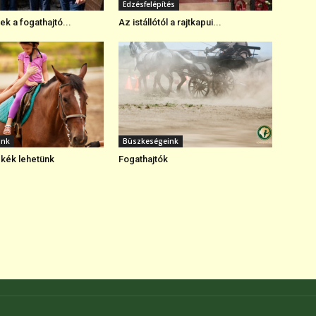
Edzésfelépítés
k a fogathajtó...
Az istállótól a rajtkapui...
ink
Büszkeségeink
kék lehetünk
Fogathajtók