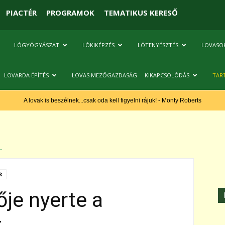
PIACTÉR
PROGRAMOK
TEMATIKUS KERESŐ
LÓGYÓGYÁSZAT
LÓKIKÉPZÉS
LÓTENYÉSZTÉS
LOVASO
LOVARDA ÉPÍTÉS
LOVAS MEZŐGAZDASÁG
KIKAPCSOLÓDÁS
TAR
A lovak is beszélnek...csak oda kell figyelni rájuk! - Monty Roberts
.
k
ője nyerte a