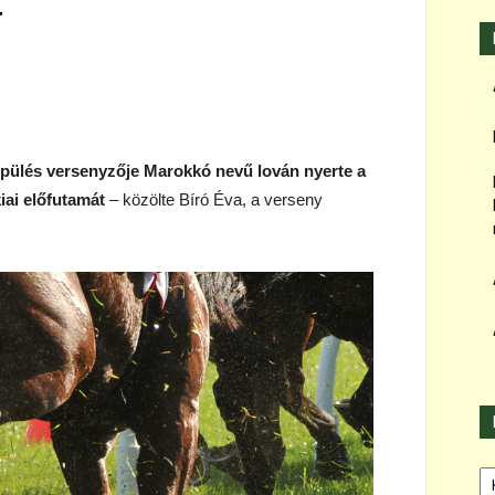
t
epülés versenyzője Marokkó nevű lován nyerte a
kiai előfutamát
– közölte Bíró Éva, a verseny
Ka