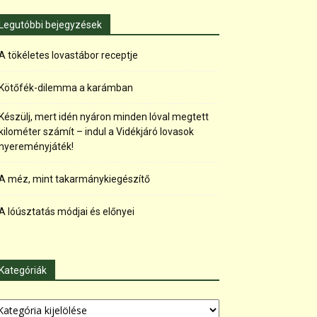
Legutóbbi bejegyzések
A tökéletes lovastábor receptje
Kötőfék-dilemma a karámban
Készülj, mert idén nyáron minden lóval megtett
kilométer számít – indul a Vidékjáró lovasok
nyereményjáték!
A méz, mint takarmánykiegészítő
A lóúsztatás módjai és előnyei
Kategóriák
tegóriák