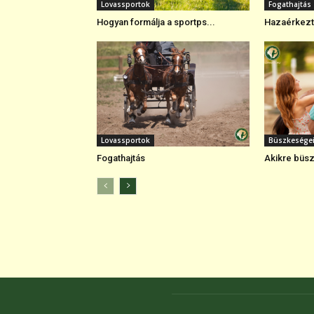
Lovassportok
Fogathajtás
Hogyan formálja a sportps...
Hazaérkezte
Lovassportok
Büszkesége
Fogathajtás
Akikre büsz