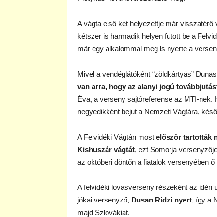
A vágta első két helyezettje már visszatérő
kétszer is harmadik helyen futott be a Felvi
már egy alkalommal meg is nyerte a versen
Mivel a vendéglátóként “zöldkártyás” Dunas
van arra, hogy az alanyi jogú továbbjutás
Éva, a verseny sajtóreferense az MTI-nek. H
negyedikként bejut a Nemzeti Vágtára, késő
A Felvidéki Vágtán most
először tartották
Kishuszár vágtát
, ezt Somorja versenyzőj
az októberi döntőn a fiatalok versenyében ő 
A felvidéki lovasverseny részeként az idén
jókai versenyző,
Dusan Rídzi nyert
, így a
majd Szlovákiát.