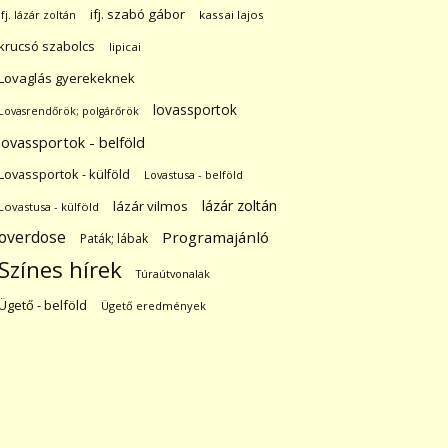
ifj. szabó gábor
ifj. lázár zoltán
kassai lajos
krucsó szabolcs
lipicai
Lovaglás gyerekeknek
lovassportok
Lovasrendőrök; polgárőrök
lovassportok - belföld
Lovassportok - külföld
Lovastusa - belföld
lázár zoltán
lázár vilmos
Lovastusa - külföld
overdose
Programajánló
Paták; lábak
Színes hírek
Túraútvonalak
Ügető - belföld
Ügető eredmények