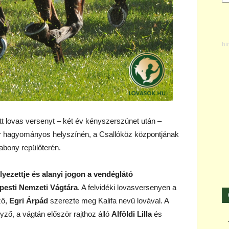
t lovas versenyt – két év kényszerszünet után –
r hagyományos helyszínén, a Csallóköz központjának
bony repülőterén.
lyezettje és alanyi jogon a vendéglátó
apesti Nemzeti Vágtára
. A felvidéki lovasversenyen a
ző,
Egri Árpád
szerezte meg Kalifa nevű lovával. A
ző, a vágtán először rajthoz álló
Alföldi Lilla
és