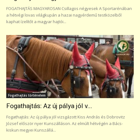
FOGATHAJTÁS MAGYAROSAN Csillagos négyesek A Sportarénában
a hétvégi lovas világkupán a hazai nagyérdemű testközelből
kaphat ízelítőt a magyar hajtói...
Fogathajtás történelem
Fogathajtás: Az új pálya jól v...
Fogathajtás: Az új pálya jól vizsgázott Kiss András és Dobrovitz
József először nyer Kunszálláson. Az elmúlt hétvégén a Bács-
kiskun megyei Kunszállá...