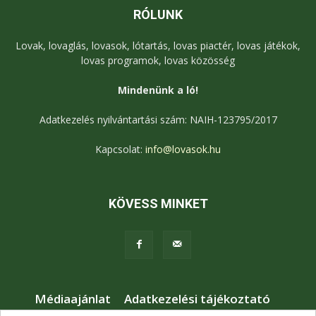
RÓLUNK
Lovak, lovaglás, lovasok, lótartás, lovas piactér, lovas játékok,
lovas programok, lovas közösség
Mindenünk a ló!
Adatkezelés nyilvántartási szám: NAIH-123795/2017
Kapcsolat:
info@lovasok.hu
KÖVESS MINKET
Médiaajánlat
Adatkezelési tájékoztató
Jogi nyilatkozat
Karrier
Kapcsolat