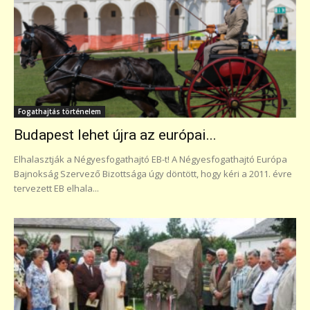
Fogathajtás történelem
Budapest lehet újra az európai...
Elhalasztják a Négyesfogathajtó EB-t! A Négyesfogathajtó Európa
Bajnokság Szervező Bizottsága úgy döntött, hogy kéri a 2011. évre
tervezett EB elhala...