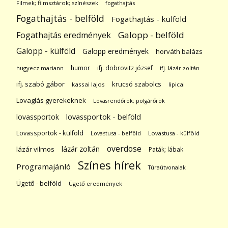
Filmek; filmsztárok; színészek
fogathajtás
Fogathajtás - belföld
Fogathajtás - külföld
Galopp - belföld
Fogathajtás eredmények
Galopp - külföld
Galopp eredmények
horváth balázs
humor
ifj. dobrovitz józsef
hugyecz mariann
ifj. lázár zoltán
ifj. szabó gábor
krucsó szabolcs
kassai lajos
lipicai
Lovaglás gyerekeknek
Lovasrendőrök; polgárőrök
lovassportok
lovassportok - belföld
Lovassportok - külföld
Lovastusa - belföld
Lovastusa - külföld
overdose
lázár zoltán
lázár vilmos
Paták; lábak
Színes hírek
Programajánló
Túraútvonalak
Ügető - belföld
Ügető eredmények