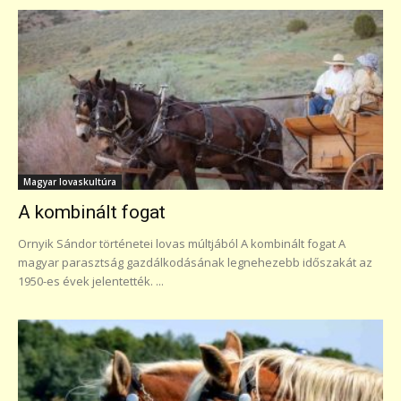
Magyar lovaskultúra
A kombinált fogat
Ornyik Sándor történetei lovas múltjából A kombinált fogat A
magyar parasztság gazdálkodásának legnehezebb időszakát az
1950-es évek jelentették. ...