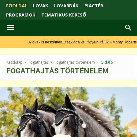
FŐOLDAL
LOVAK
LOVARDÁK
PIACTÉR
PROGRAMOK
TEMATIKUS KERESŐ
A lovak is beszélnek...csak oda kell figyelni rájuk! - Monty Roberts
Kezdőlap
Fogathajtás
Fogathajtás történelem
Oldal 5
FOGATHAJTÁS TÖRTÉNELEM