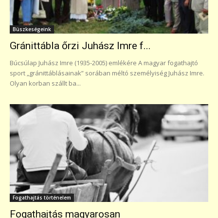
Büszkeségeink
Gránittábla őrzi Juhász Imre f...
Búcsúlap Juhász Imre (1935-2005) emlékére A magyar fogathajtó
sport „gránittáblásainak” sorában méltó személyiség Juhász Imre.
Olyan korban szállt ba...
Fogathajtás történelem
Fogathajtás magyarosan