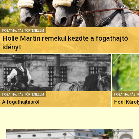
FOGATHAJTÁS TÖRTÉNELEM
Hölle Martin remekül kezdte a fogathajtó
idényt
FOGATHAJTÁS TÖRTÉNELEM
FOGATHAJTÁS 
A fogathajtásról
Hódi Károl