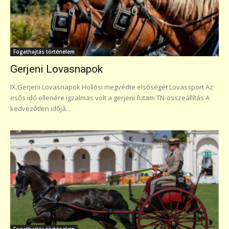
Fogathajtás történelem
Gerjeni Lovasnapok
IX.Gerjeni Lovasnapok Hollósi megvédte elsőségét Lovassport Az
esős idő ellenére igzalmas volt a gerjeni futam TN-összeállítás A
kedvezőtlen időjá...
Fogathajtás történelem