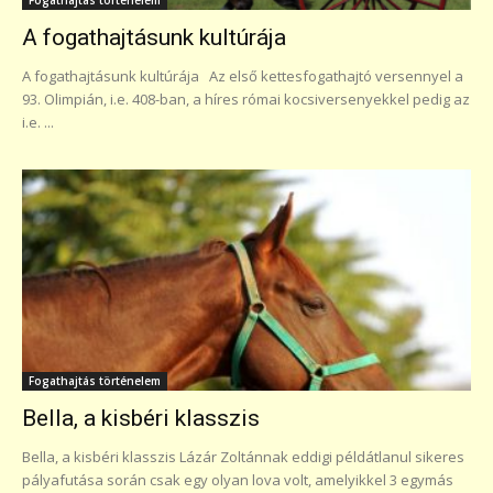
A fogathajtásunk kultúrája
A fogathajtásunk kultúrája Az első kettesfogathajtó versennyel a
93. Olimpián, i.e. 408-ban, a híres római kocsiversenyekkel pedig az
i.e. ...
Fogathajtás történelem
Bella, a kisbéri klasszis
Bella, a kisbéri klasszis Lázár Zoltánnak eddigi példátlanul sikeres
pályafutása során csak egy olyan lova volt, amelyikkel 3 egymás