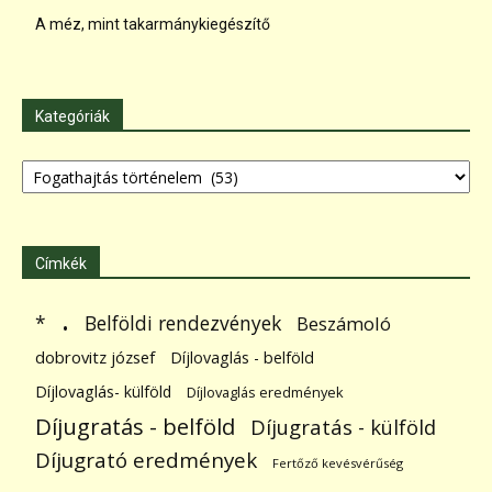
A méz, mint takarmánykiegészítő
Kategóriák
Kategóriák
Címkék
.
Belföldi rendezvények
*
Beszámoló
dobrovitz józsef
Díjlovaglás - belföld
Díjlovaglás- külföld
Díjlovaglás eredmények
Díjugratás - belföld
Díjugratás - külföld
Díjugrató eredmények
Fertőző kevésvérűség