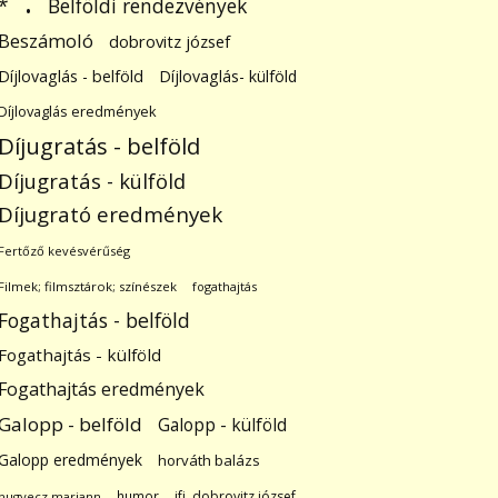
.
Belföldi rendezvények
*
Beszámoló
dobrovitz józsef
Díjlovaglás - belföld
Díjlovaglás- külföld
Díjlovaglás eredmények
Díjugratás - belföld
Díjugratás - külföld
Díjugrató eredmények
Fertőző kevésvérűség
Filmek; filmsztárok; színészek
fogathajtás
Fogathajtás - belföld
Fogathajtás - külföld
Fogathajtás eredmények
Galopp - belföld
Galopp - külföld
Galopp eredmények
horváth balázs
humor
ifj. dobrovitz józsef
hugyecz mariann