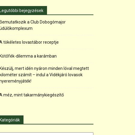
Legutóbbi bejegyzések
Bemutatkozik a Club Dobogómajor
üdülőkomplexum
A tökéletes lovastábor receptje
Kötőfék-dilemma a karámban
Készülj, mert idén nyáron minden lóval megtett
kilométer számít – indul a Vidékjáró lovasok
nyereményjáték!
A méz, mint takarmánykiegészítő
Kategóriák
tegóriák