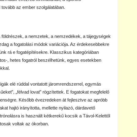
 tovább az ember szolgálatában.
, a földrészek, a nemzetek, a nemzedékek, a tájegységek
dag a fogatolási módok variációja. Az érdekesebbekre
ünk rá e fogatépítésekre. Klasszikus kategóriában
atos-, hetes fogatról beszélhetünk, egyes esetekben
kkal.
ligák elé rúddal vontatott járomrendszerrel, egymás
eket”, „félvad lovat” rögzítettek. E fogatokat megfelelő
 ellenségre. Később évezredeken át fejlesztve az apróbb
vakat hajtó irányította, mellette nyilazó, dárdavető
trónolásra is használt kétkerekű kocsik a Távol-Kelettől
tosak voltak az ókorban.