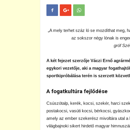
„A mely terhet száz ló se mozdíthat meg, ha
az sokszor négy lónak is enge
gróf Szé
A két fejezet szerzője Váczi Ernő agrárm
egykori vezetője, aki a magyar fogathajtó
sportkipróbálása terén is szerzett közvet
A fogatkultúra fejlődése
Csúszótalp, kerék, kocsi, szekér, harci szeké
postakocsi, vasúti kocsi, bérkocsi, gyászko
amely az ember szekerész mivoltára utal a 
világbajnoki sikert hirdető magyar himnuszái