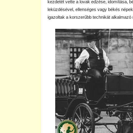
kezdetét vette a lovak edzése, idomítása, 
leküzdésével, ellenséges vagy békés népek 
igazoltak a korszerűbb technikát alkalmazó n