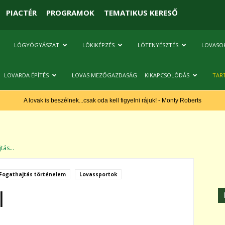
PIACTÉR
PROGRAMOK
TEMATIKUS KERESŐ
LÓGYÓGYÁSZAT
LÓKIKÉPZÉS
LÓTENYÉSZTÉS
LOVASO
LOVARDA ÉPÍTÉS
LOVAS MEZŐGAZDASÁG
KIKAPCSOLÓDÁS
TAR
A lovak is beszélnek...csak oda kell figyelni rájuk! - Monty Roberts
tás...
Fogathajtás történelem
Lovassportok
l