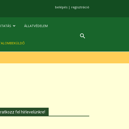
belépés
|
regisztráció
KTATÁS
ÁLLATVÉDELEM
TALOMBEKÜLDŐ
Iratkozz fel hírlevelünkre!