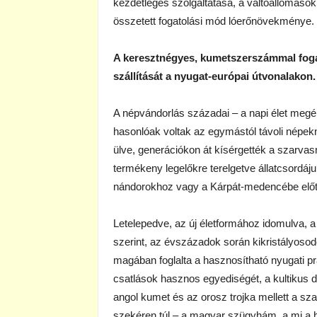
kezdetleges szolgáltatása, a váltóállomáso
összetett fogatolási mód lóerőnövekménye. 
A keresztnégyes, kumetszerszámmal fogat
szállítását a nyugat-európai útvonalakon.
A népvándorlás századai – a napi élet meg
hasonlóak voltak az egymástól távoli népekn
ülve, generációkon át kísérgették a szarvasm
termékeny legelőkre terelgetve állatcsordáju
nándorokhoz vagy a Kárpát-medencébe előt
Letelepedve, az új életformához idomulva, a
szerint, az évszázadok során kikristályosod
magában foglalta a hasznosítható nyugati pr
csatlások hasznos egyediségét, a kultikus d
angol kumet és az orosz trojka mellett a 
szekéren túl – a magyar szügyhám, a mi a 