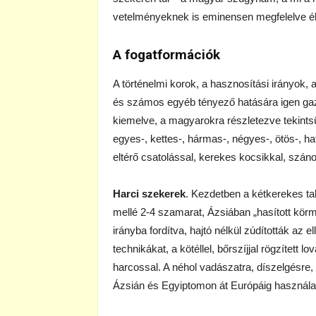
vetelményeknek is eminensen megfelelve él
A fogatformációk
A történelmi korok, a hasznosítási irányok
és számos egyéb tényező hatására igen gaz
kiemelve, a magyarokra részletezve tekints
egyes-, kettes-, hármas-, négyes-, ötös-, h
eltérő csatolással, kerekes kocsikkal, száno
Harci szekerek
. Kezdetben a kétkerekes ta
mellé 2-4 szamarat, Ázsiában „hasított körmű
irányba fordítva, hajtó nélkül zúdították az
technikákat, a kötéllel, bőrszíjjal rögzített lo
harcossal. A néhol vadászatra, díszelgésre, 
Ázsián és Egyiptomon át Európáig használa