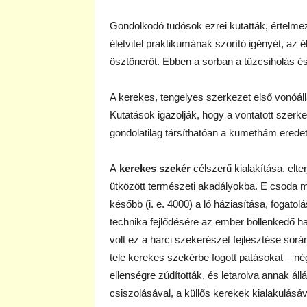
Gondolkodó tudósok ezrei kutatták, értelmez
életvitel praktikumának szorító igényét, az 
ösztönerőt. Ebben a sorban a tűzcsiholás és 
A kerekes, tengelyes szerkezet első vonóáll
Kutatások igazolják, hogy a vontatott szerk
gondolatilag társíthatóan a kumethám erede
A
kerekes szekér
célszerű kialakítása, elte
ütközött természeti akadályokba. E csoda 
később (i. e. 4000) a ló háziasítása, fogatol
technika fejlődésére az ember böllenkedő ha
volt ez a harci szekerészet fejlesztése során
tele kerekes szekérbe fogott patásokat – n
ellenségre zúdították, és letarolva annak áll
csiszolásával, a küllős kerekek kialakulásáva