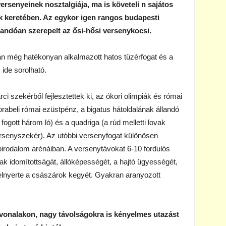
rsenyeinek nosztalgiája, ma is követeli n sajátos
 keretében. Az egykor igen rangos budapesti
andóan szerepelt az ősi-hősi versenykocsi.
ban még hatékonyan alkalmazott hatos tüzérfogat és a
ide sorolható.
rci szekérből fejlesztettek ki, az ókori olimpiák és római
orabeli római ezüstpénz, a bigatus hátoldalának állandó
fogott három ló) és a quadriga (a rúd melletti lovak
versenyszekér). Az utóbbi versenyfogat különösen
birodalom arénáiban. A versenytávokat 6-10 fordulós
ak idomítottságát, állóképességét, a hajtó ügyességét,
elnyerte a császárok kegyét. Gyakran aranyozott
tvonalakon, nagy távolságokra is kényelmes utazást