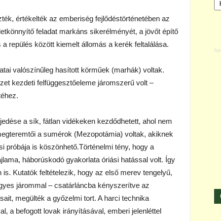
ték, értékelték az emberiség fejlődéstörténetében az
életkönnyítő feladat markáns sikerélményét, a jövőt építő
a repülés között kiemelt állomás a kerék feltalálása.
atai valószínűleg hasított körműek (marhák) voltak.
ezet kezdeti felfüggesztőeleme járomszerű volt –
téhez.
rjedése a sík, fátlan vidékeken kezdődhetett, ahol nem
megteremtői a sumérok (Mezopotámia) voltak, akiknek
ási próbája is köszönhető.Történelmi tény, hogy a
jlama, háborúskodó gyakorlata óriási hatással volt. Így
 is. Kutatók feltételezik, hogy az első merev tengelyű,
égyes járommal – csatárláncba kényszerítve az
ásait, megülték a győzelmi tort. A harci technika
l, a befogott lovak irányításával, emberi jelenléttel