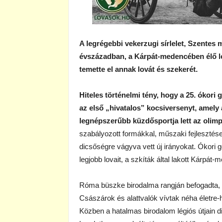
A legrégebbi vekerzugi sírlelet, Szentes me
évszázadban, a Kárpát-medencében élő lova
temette el annak lovát és szekerét.
Hiteles történelmi tény, hogy a 25. ókori
az első „hivatalos” kocsiversenyt, amely
legnépszerűbb küzdősportja lett az olimp
szabályozott formákkal, műszaki fejlesztése
dicsőségre vágyva vett új irányokat. Ókori 
legjobb lovait, a szkíták által lakott Kárpát
Róma büszke birodalma rangján befogadta, f
Császárok és alattvalók vívtak néha életre
Közben a hatalmas birodalom légiós útjain d