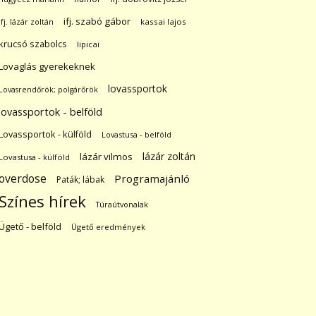
ifj. szabó gábor
ifj. lázár zoltán
kassai lajos
krucsó szabolcs
lipicai
Lovaglás gyerekeknek
lovassportok
Lovasrendőrök; polgárőrök
lovassportok - belföld
Lovassportok - külföld
Lovastusa - belföld
lázár zoltán
lázár vilmos
Lovastusa - külföld
overdose
Programajánló
Paták; lábak
Színes hírek
Túraútvonalak
Ügető - belföld
Ügető eredmények