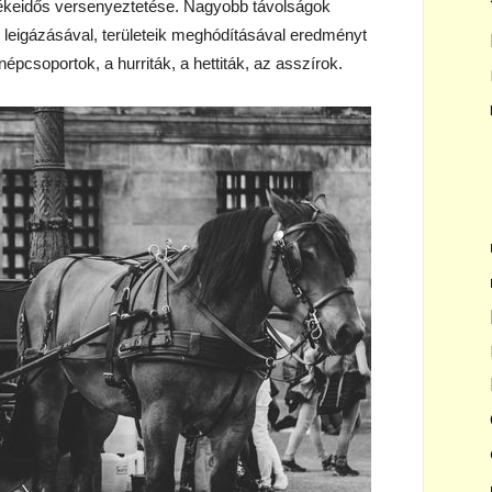
békeidős versenyeztetése. Nagyobb távolságok
leigázásával, területeik meghódításával eredményt
épcsoportok, a hurriták, a hettiták, az asszírok.