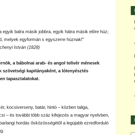
 egyik balra másik jobbra, egyik hátra másik előre húz;
d, melyek egyformán s egyszerre húznak!”
chenyi István (1828)
érnök, a
bábolnai arab- és angol telivér ménesek
k szövetségi kapitányaként, a lótenyésztés
len tapasztalatokat.
r, kocsiverseny, batár, hintó – közben taliga,
csi – és további több száz kifejezés a magyar nyelvben,
barlangi hordás ősközösségétől a legújabb ezredforduló
g.
Ka