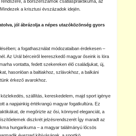
k rendszere, a bőrszerszámok csatláspraktikuma, az
Mindezek a krisztusi évszázadok idején.
olva, jól ábrázolja a népes utazóközönség gyors
élésében; a fogathasználat módozataiban érdekesen –
él. Az Urál bérceiről leereszkedő magyar őseink is lóra
arha vontatta, fedett szekereken élő családjukat, új,
kat, hasonlóan a baltiakhoz, szlávokhoz, a balkáni
tünk érkező avarokhoz.
 közlekedés, szállítás, kereskedelem, majd sport igénye
ott a napjainkig értékrangú magyar fogatkultúra. Ez
aktikákat, de megőrizte az ősi, könnyed eleganciát, a
íszítőelemek diszkrét jelzésrendszerét Így maradt az
szakma hungarikuma – a magyar találmányú lőcsös
harmadik évezred kihívásának, a sportkö