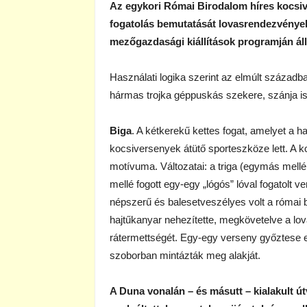
Az egykori Római Birodalom híres kocsive
fogatolás bemutatását lovasrendezvények
mezőgazdasági kiállítások programján áll
Használati logika szerint az elmúlt század
hármas trojka géppuskás szekere, szánja is 
Biga
. A kétkerekű kettes fogat, amelyet a ha
kocsiversenyek átütő sporteszköze lett. A k
motívuma. Változatai: a triga (egymás mellé 
mellé fogott egy-egy „lógós” lóval fogatolt 
népszerű és balesetveszélyes volt a római 
hajtűkanyar nehezítette, megkövetelve a lov
rátermettségét. Egy-egy verseny győztese 
szoborban mintázták meg alakját.
A Duna vonalán – és másutt – kialakult ú