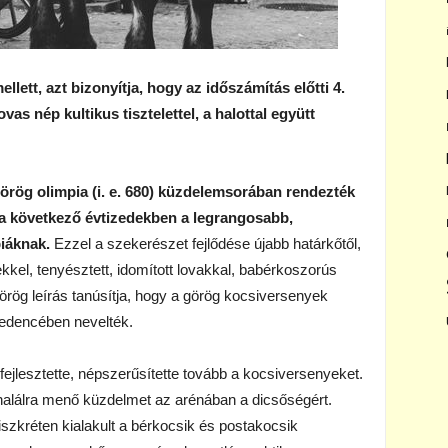
llett, azt bizonyítja, hogy az időszámítás előtti 4.
s nép kultikus tisztelettel, a halottal együtt
 görög olimpia (i. e. 680) küzdelemsorában rendezték
 a következő évtizedekben a legrangosabb,
iáknak.
Ezzel a szekerészet fejlődése újabb határkőtől,
kkel, tenyésztett, idomított lovakkal, babérkoszorús
görög leírás tanúsítja, hogy a görög kocsiversenyek
-medencében nevelték.
ejlesztette, népszerűsítette tovább a kocsiversenyeket.
-halálra menő küzdelmet az arénában a dicsőségért.
iszkréten kialakult a bérkocsik és postakocsik