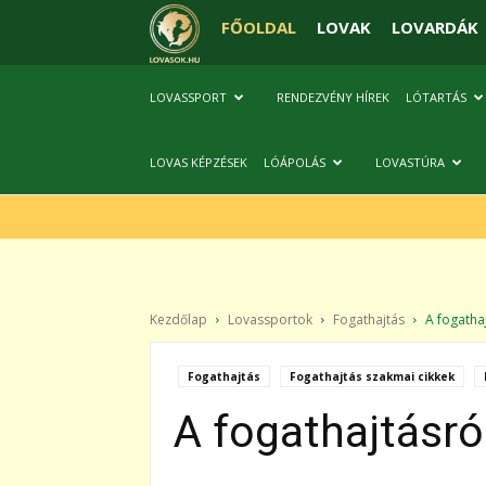
FŐOLDAL
LOVAK
LOVARDÁK
LOVASSPORT
RENDEZVÉNY HÍREK
LÓTARTÁS
LOVAS KÉPZÉSEK
LÓÁPOLÁS
LOVASTÚRA
Kezdőlap
Lovassportok
Fogathajtás
A fogathaj
Fogathajtás
Fogathajtás szakmai cikkek
A fogathajtásró