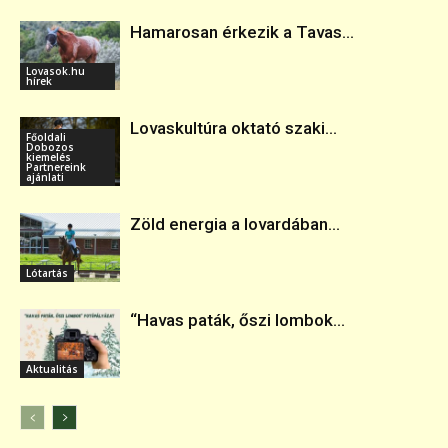
Hamarosan érkezik a Tavas...
Lovasok.hu
hírek
Lovaskultúra oktató szaki...
Főoldali
Dobozos
kiemelés
Partnereink
ajánlati
Zöld energia a lovardában...
Lótartás
“Havas paták, őszi lombok...
Aktualitás