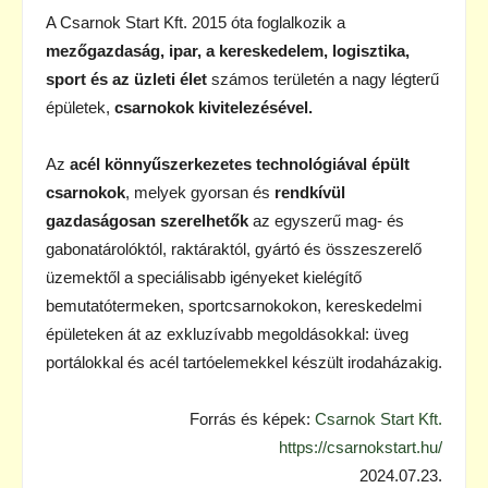
A Csarnok Start Kft. 2015 óta foglalkozik a
mezőgazdaság, ipar, a kereskedelem, logisztika,
sport és az üzleti élet
számos területén a nagy légterű
épületek,
csarnokok kivitelezésével.
Az
acél könnyűszerkezetes technológiával épült
csarnokok
, melyek gyorsan és
rendkívül
gazdaságosan szerelhetők
az egyszerű mag- és
gabonatárolóktól, raktáraktól, gyártó és összeszerelő
üzemektől a speciálisabb igényeket kielégítő
bemutatótermeken, sportcsarnokokon, kereskedelmi
épületeken át az exkluzívabb megoldásokkal: üveg
portálokkal és acél tartóelemekkel készült irodaházakig.
Forrás és képek:
Csarnok Start Kft.
https://csarnokstart.hu/
2024.07.23.