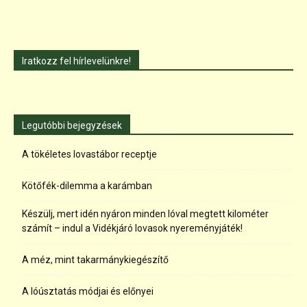
Iratkozz fel hírlevelünkre!
Legutóbbi bejegyzések
A tökéletes lovastábor receptje
Kötőfék-dilemma a karámban
Készülj, mert idén nyáron minden lóval megtett kilométer
számít – indul a Vidékjáró lovasok nyereményjáték!
A méz, mint takarmánykiegészítő
A lóúsztatás módjai és előnyei