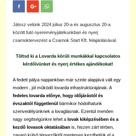
Játssz velünk 2024 július 20-a és augusztus 20-a
között futó nyereményjátékunkban és nyerj
csarnoktervezést a Csarnok Start Kft. felajánlásával.
Töltsd ki a Lovarda körüli munkákkal kapcsolatos
kérdőívünket
és nyerj értékes ajándékokat!
A fedett pálya napjainkban már szinte alapjává vált egy
modern , jól működő lovarda infrastruktúrájának. A
fedeles lovarda előnye, hogy időjárástól és
évszaktól függetlenül
bármikor hódolhatunk
szenvedélyünknek a lovaglásnak. Ezentúl menően
nagy segítségünkre lehet a
lovak kiképzésében és a
kezdő lovasok oktatásában
is, hiszen zárt térben,
zavaró külső tényezőktől mentesen kezdhetjük el a