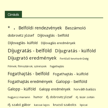
Címkék
.
Belföldi rendezvények
*
Beszámoló
dobrovitz józsef
Díjlovaglás - belföld
Díjlovaglás- külföld
Díjlovaglás eredmények
Díjugratás - belföld
Díjugratás - külföld
Díjugrató eredmények
Fertőző kevésvérűség
Filmek; filmsztárok; színészek
fogathajtás
Fogathajtás - belföld
Fogathajtás - külföld
Galopp - belföld
Fogathajtás eredmények
Galopp - külföld
Galopp eredmények
horváth balázs
humor
ifj. dobrovitz józsef
hugyecz mariann
ifj. lázár zoltán
ifj. szabó gábor
krucsó szabolcs
kassai lajos
lipicai