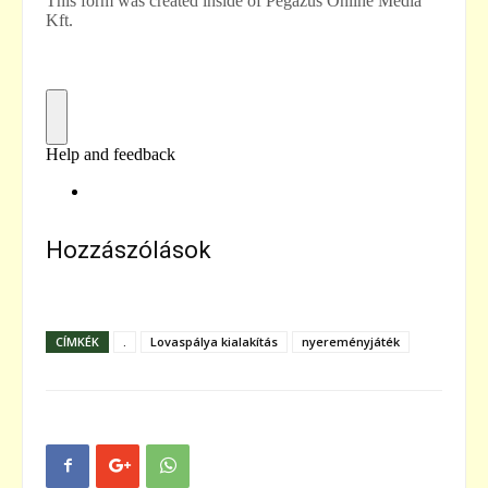
Hozzászólások
CÍMKÉK
.
Lovaspálya kialakítás
nyereményjáték