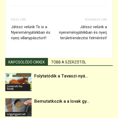
Előző cikk
Következő cikk
Játssz velünk Te is a
Játssz velünk a
Nyereményjátékban és
nyereményjátékban és nyerj
nyerj villanypásztort!
területrendezési felmérést!
KAPCSOLÓDÓ CIKKEK
TÖBB A SZERZŐTŐL
Folytatódik a Tavaszi-nyá...
Lovasok.hu
hírek
Bemutatkozik a a lovak gy...
Lógyógyászat