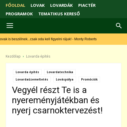
FŐOLDAL
LOVAK
LOVARDÁK
PIACTÉR
PROGRAMOK
TEMATIKUS KERESŐ
ak is beszélnek...csak oda kell figyelni rájuk! - Monty Roberts
Kezdőlap
Lovarda építés
Lovarda építés
Lovardatechnika
Lovardaüzemeltetés
Lováspálya
Promóciók
Vegyél részt Te is a
nyereményjátékban és
nyerj csarnoktervezést!