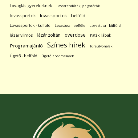
Lovaglás gyerekeknek
Lovasrendőrök; polgárőrök
lovassportok
lovassportok - belföld
Lovassportok - külföld
Lovastusa - belföld
Lovastusa - külföld
overdose
lázár zoltán
lázár vilmos
Paták; lábak
Színes hírek
Programajánló
Túraútvonalak
Ügető - belföld
Ügető eredmények