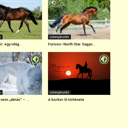
s
Lótenyésztés
r: egy világ...
Furioso–North Star: hagyo...
s
Lótenyésztés
nem „almás” – ...
A berber ló története