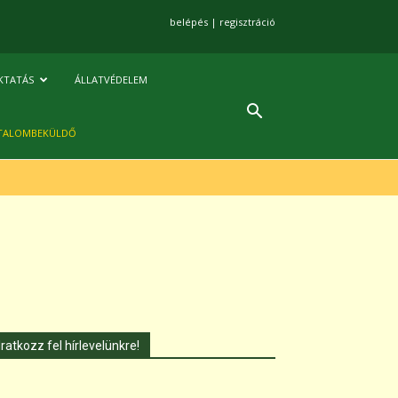
belépés
|
regisztráció
KTATÁS
ÁLLATVÉDELEM
TALOMBEKÜLDŐ
Iratkozz fel hírlevelünkre!