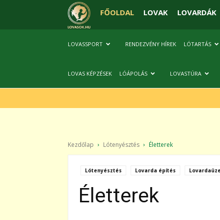
FŐOLDAL
LOVAK
LOVARDÁK
LOVASSPORT
RENDEZVÉNY HÍREK
LÓTARTÁS
LOVAS KÉPZÉSEK
LÓÁPOLÁS
LOVASTÚRA
Kezdőlap
Lótenyésztés
Életterek
Lótenyésztés
Lovarda építés
Lovardaüz
Életterek