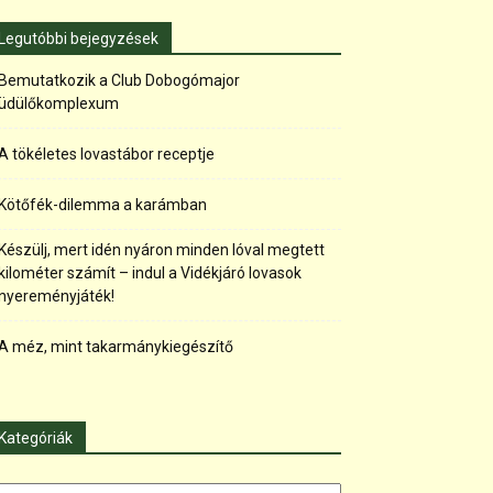
Legutóbbi bejegyzések
Bemutatkozik a Club Dobogómajor
üdülőkomplexum
A tökéletes lovastábor receptje
Kötőfék-dilemma a karámban
Készülj, mert idén nyáron minden lóval megtett
kilométer számít – indul a Vidékjáró lovasok
nyereményjáték!
A méz, mint takarmánykiegészítő
Kategóriák
tegóriák