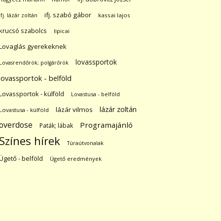
ifj. szabó gábor
ifj. lázár zoltán
kassai lajos
krucsó szabolcs
lipicai
Lovaglás gyerekeknek
lovassportok
Lovasrendőrök; polgárőrök
lovassportok - belföld
Lovassportok - külföld
Lovastusa - belföld
lázár zoltán
lázár vilmos
Lovastusa - külföld
overdose
Programajánló
Paták; lábak
Színes hírek
Túraútvonalak
Ügető - belföld
Ügető eredmények