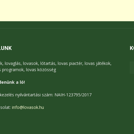
LUNK
K
k, lovaglás, lovasok, lótartás, lovas piactér, lovas játékok,
s programok, lovas közösség
enünk a ló!
kezelés nyilvántartási szám: NAIH-123795/2017
solat:
info@lovasok.hu