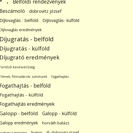
.
Belföldi rendezvények
*
Beszámoló
dobrovitz józsef
Díjlovaglás - belföld
Díjlovaglás- külföld
Díjlovaglás eredmények
Díjugratás - belföld
Díjugratás - külföld
Díjugrató eredmények
Fertőző kevésvérűség
Filmek; filmsztárok; színészek
fogathajtás
Fogathajtás - belföld
Fogathajtás - külföld
Fogathajtás eredmények
Galopp - belföld
Galopp - külföld
Galopp eredmények
horváth balázs
humor
ifj. dobrovitz józsef
hugyecz mariann