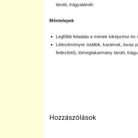
tároló, trágyatároló
Méntelepek
Legfőbb feladata a mének kiképzése és vi
Létesítményei: istállók, karámok, lovas pá
fedeztető), tömegtakarmány tároló, trágy
Hozzászólások