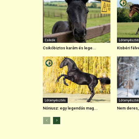
Csikók
Lótenyészté
Csikóbiztos karám és lege...
Kisbéri félvé
Lótenyésztés
Lótenyészté
Nóniusz: egy legendás mag...
Nem deres, 