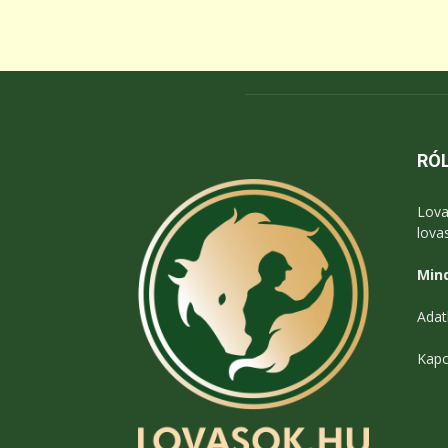
RÓ
Lova
lova
Mind
Adat
Kapc