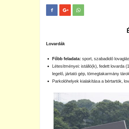
Lovardák
Főbb feladata:
sport, szabadidő lovaglá
Létesítményei: istálló(k), fedett lovarda
legelő, jártató gép, tömegtakarmány tárol
Parkolóhelyek kialakítása a bértartók, 