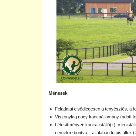
Ménesek
Feladatai elsődlegesen a tenyésztés, a f
Viszonylag nagy kancaállomány (adott te
Létesítményei: kanca istálló(k), ménistáll
nemekre bontva – általában futóistállók (