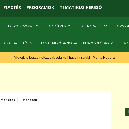
PIACTÉR
PROGRAMOK
TEMATIKUS KERESŐ
LÓGYÓGYÁSZAT
LÓKIKÉPZÉS
LÓTENYÉSZTÉS
LOVASO
LOVARDA ÉPÍTÉS
LOVAS MEZŐGAZDASÁG
KIKAPCSOLÓDÁS
TAR
A lovak is beszélnek...csak oda kell figyelni rájuk! - Monty Roberts
emeltetés
Ménesek