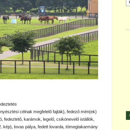
edeztetés
nyésztési célnak megfelelő fajták), fedező mén(ek)
ó, fedeztető, karámok, legelő, csikónevelő istállók,
2. kép), lovas pálya, fedett lovarda, tömegtakarmány