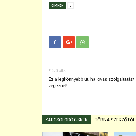
CÍMKÉK
.
Előző cikk
Ez a legkönnyebb út, ha lovas szolgáltatást
végeznél!
KAPCSOLÓDÓ CIKKEK
TÖBB A SZERZŐTŐL