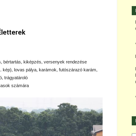
Életterek
s, bértartás, kiképzés, versenyek rendezése
 (1. kép), lovas pálya, karámok, futószárazó karám,
ó, trágyatároló
lovasok számára
Ka