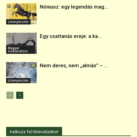
Nóniusz: egy legendás mag...
Lótenyésztés
Egy csattanás ereje: a ka...
Magyar
lovaskultúra
Nem deres, nem „almás” – ...
Lótenyésztés
Iratkozz fel hírlevelünkre!