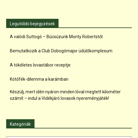
Legutóbbi bejegyzések
A valódi Suttogó – Búcsúzunk Monty Robertstől
Bemutatkozik a Club Dobogómajor üdülőkomplexum
A tökéletes lovastábor receptje
Kötőfék-dilemma a karámban
Készülj, mert idén nyáron minden lóval megtett kilométer
számít – indul a Vidékjáró lovasok nyereményjáték!
Kategóriák
Kategóriák