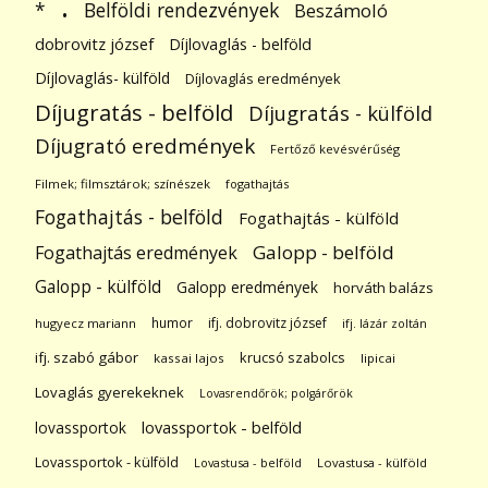
.
Belföldi rendezvények
*
Beszámoló
dobrovitz józsef
Díjlovaglás - belföld
Díjlovaglás- külföld
Díjlovaglás eredmények
Díjugratás - belföld
Díjugratás - külföld
Díjugrató eredmények
Fertőző kevésvérűség
Filmek; filmsztárok; színészek
fogathajtás
Fogathajtás - belföld
Fogathajtás - külföld
Galopp - belföld
Fogathajtás eredmények
Galopp - külföld
Galopp eredmények
horváth balázs
humor
ifj. dobrovitz józsef
hugyecz mariann
ifj. lázár zoltán
ifj. szabó gábor
krucsó szabolcs
kassai lajos
lipicai
Lovaglás gyerekeknek
Lovasrendőrök; polgárőrök
lovassportok
lovassportok - belföld
Lovassportok - külföld
Lovastusa - belföld
Lovastusa - külföld