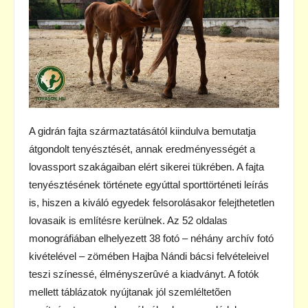
A gidrán fajta származtatásától kiindulva bemutatja
átgondolt tenyésztését, annak eredményességét a
lovassport szakágaiban elért sikerei tükrében. A fajta
tenyésztésének története egyúttal sporttörténeti leírás
is, hiszen a kiváló egyedek felsorolásakor felejthetetlen
lovasaik is említésre kerülnek. Az 52 oldalas
monográfiában elhelyezett 38 fotó – néhány archív fotó
kivételével – zömében Hajba Nándi bácsi felvételeivel
teszi színessé, élményszerûvé a kiadványt. A fotók
mellett táblázatok nyújtanak jól szemléltetõen