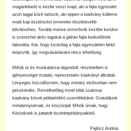
magánlótartó is kézbe veszi majd, aki a fajta egyesület
azon tagjai közé tartozik, aki éppen a kiadvány külleme
miatt kap ösztönzést ismeretei részletesebb
bõvítéséhez. Tovább menve ismerõsök kezébe kerülve
is szerezhet aktív tagokat a gidrán fajta kedvelõinek
táborába. Kár, hogy kizárólag a fajta egyesületen belül
terjesztik, így megvásárlására nincs lehetõség.
Mihók úr és munkatársai átgondolt, részleteiben is
igényességet mutató, reprezentatív kiadványt alkottak.
Lényeges hozzáfûznöm, hogy mindez elsõsorban nem
pénzkérdés. Remélhetõleg minél több szakmai
kiadvány követi példaértékû szemléletüket. Gratulálunk
mindannyiuknak, és köszönjük Mihók úrnak, hogy
Körünknek is juttatott tiszteletpéldányaikból.
Pajlócz András