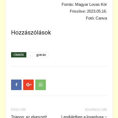
Forrás: Magyar Lovas Kör
Frissítve: 2023.05.16.
Fotó: Canva
Hozzászólások
CÍMKÉK
.
gidrán
Előző cikk
Következő cikk
Trianon: az elveszett
Lendületben a lovastusa –