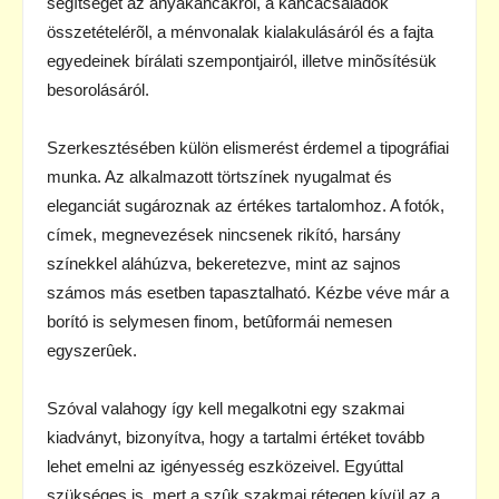
segítséget az anyakancákról, a kancacsaládok
összetételérõl, a ménvonalak kialakulásáról és a fajta
egyedeinek bírálati szempontjairól, illetve minõsítésük
besorolásáról.
Szerkesztésében külön elismerést érdemel a tipográfiai
munka. Az alkalmazott törtszínek nyugalmat és
eleganciát sugároznak az értékes tartalomhoz. A fotók,
címek, megnevezések nincsenek rikító, harsány
színekkel aláhúzva, bekeretezve, mint az sajnos
számos más esetben tapasztalható. Kézbe véve már a
borító is selymesen finom, betûformái nemesen
egyszerûek.
Szóval valahogy így kell megalkotni egy szakmai
kiadványt, bizonyítva, hogy a tartalmi értéket tovább
lehet emelni az igényesség eszközeivel. Egyúttal
szükséges is, mert a szûk szakmai rétegen kívül az a