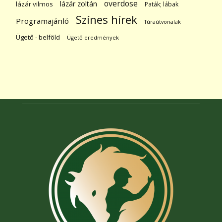
overdose
lázár zoltán
lázár vilmos
Paták; lábak
Színes hírek
Programajánló
Túraútvonalak
Ügető - belföld
Ügető eredmények