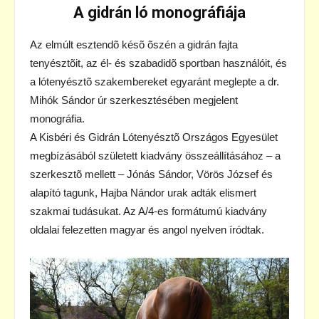
A gidrán ló monográfiája
Az elmúlt esztendõ késõ õszén a gidrán fajta
tenyésztõit, az él- és szabadidõ sportban használóit, és
a lótenyésztõ szakembereket egyaránt meglepte a dr.
Mihók Sándor úr szerkesztésében megjelent
monográfia.
A Kisbéri és Gidrán Lótenyésztõ Országos Egyesület
megbízásából született kiadvány összeállításához – a
szerkesztõ mellett – Jónás Sándor, Vörös József és
alapító tagunk, Hajba Nándor urak adták elismert
szakmai tudásukat. Az A/4-es formátumú kiadvány
oldalai felezetten magyar és angol nyelven íródtak.