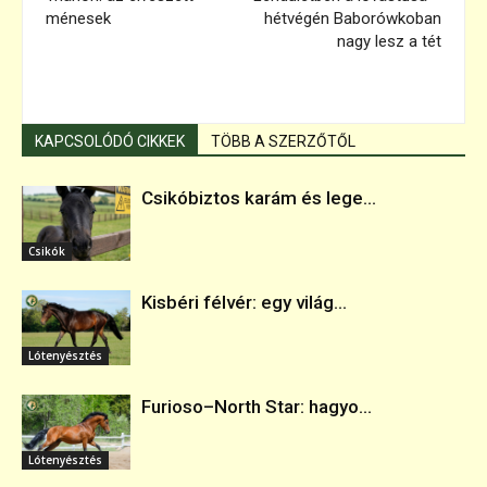
ménesek
hétvégén Baborówkoban
nagy lesz a tét
KAPCSOLÓDÓ CIKKEK
TÖBB A SZERZŐTŐL
Csikóbiztos karám és lege...
Csikók
Kisbéri félvér: egy világ...
Lótenyésztés
Furioso–North Star: hagyo...
Lótenyésztés