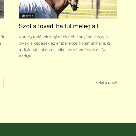
Lótartás
Szól a lovad, ha túl meleg a t...
dőt
Norvég tudósok segítettek bebizonyítani, hogy a
e
lovak is képesek az emberekkel kommunikálni, ki
tudják fejezni érzelmeiket és véleményüket. Az
eddigi ...
3. oldal a 6-ból