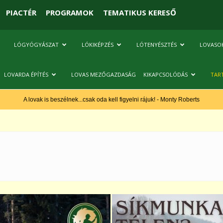
PIACTÉR
PROGRAMOK
TEMATIKUS KERESŐ
LÓGYÓGYÁSZAT
LÓKIKÉPZÉS
LÓTENYÉSZTÉS
LOVASO
LOVARDA ÉPÍTÉS
LOVAS MEZŐGAZDASÁG
KIKAPCSOLÓDÁS
TAR
A lovak is beszélnek...csak oda kell figyelni rájuk! - Monty Roberts