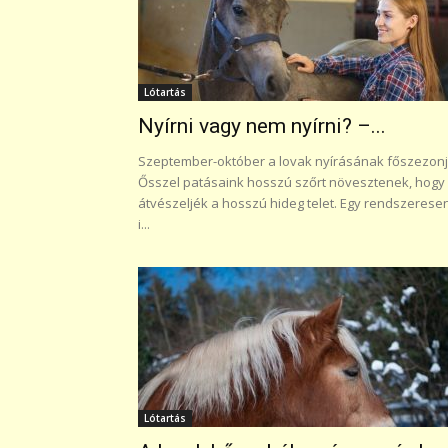
Lótartás
Nyírni vagy nem nyírni? –...
Szeptember-október a lovak nyírásának főszezonj
Ősszel patásaink hosszú szőrt növesztenek, hogy
átvészeljék a hosszú hideg telet. Egy rendszerese
i...
Lótartás