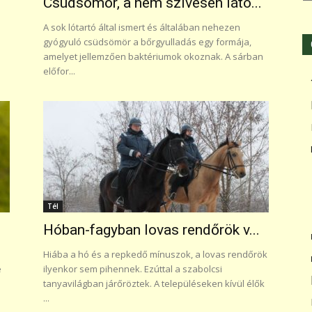
Csüdsömör, a nem szívesen láto...
A sok lótartó által ismert és általában nehezen
gyógyuló csüdsömör a bőrgyulladás egy formája,
amelyet jellemzően baktériumok okoznak. A sárban
előfor...
Tél
Hóban-fagyban lovas rendőrök v...
Hiába a hó és a repkedő mínuszok, a lovas rendőrök
e
ilyenkor sem pihennek. Ezúttal a szabolcsi
tanyavilágban járőröztek. A településeken kívül élők
...