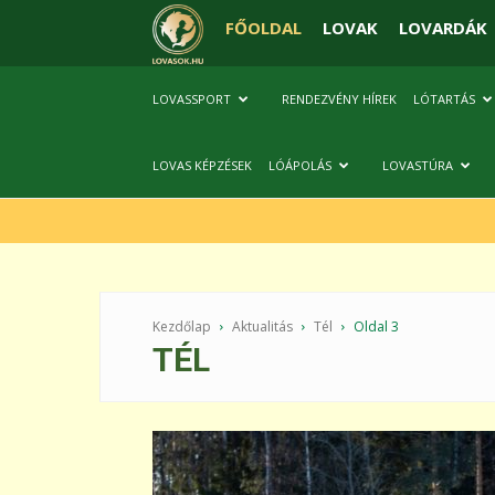
FŐOLDAL
LOVAK
LOVARDÁK
LOVASSPORT
RENDEZVÉNY HÍREK
LÓTARTÁS
LOVAS KÉPZÉSEK
LÓÁPOLÁS
LOVASTÚRA
Kezdőlap
Aktualitás
Tél
Oldal 3
TÉL