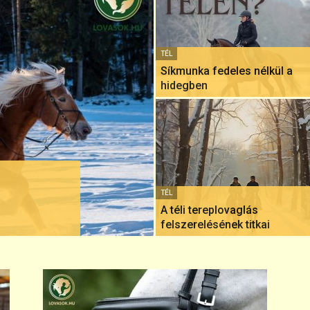
TÉL
Síkmunka fedeles nélkül a
hidegben
TÉL
A téli tereplovaglás
felszerelésének titkai