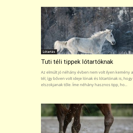
Lótartás
Tuti téli tippek lótartóknak
Az elmúlt jó néhány évben nem volt ilyen kemény 
tél, így bőven volt ideje lónak és lótartónak is, hogy
elszokjanak tőle. Íme néhány hasznos tipp, ho...