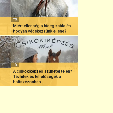
TÉL
Miért ellenség a hideg zabla és
hogyan védekezzünk ellene?
TÉL
A csikókiképzés szünetel télen? –
Tévhitek és lehetőségek a
holtszezonban