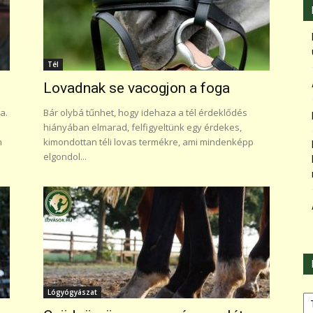
Tél
Lovadnak se vacogjon a foga
a.
Bár olybá tűnhet, hogy idehaza a tél érdeklődés
hiányában elmarad, felfigyeltünk egy érdekes,
n
kimondottan téli lovas termékre, ami mindenképp
elgondol...
Ka
Lógyógyászat