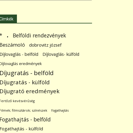
Címkék
.
Belföldi rendezvények
*
Beszámoló
dobrovitz józsef
Díjlovaglás - belföld
Díjlovaglás- külföld
Díjlovaglás eredmények
Díjugratás - belföld
Díjugratás - külföld
Díjugrató eredmények
Fertőző kevésvérűség
Filmek; filmsztárok; színészek
fogathajtás
Fogathajtás - belföld
Fogathajtás - külföld