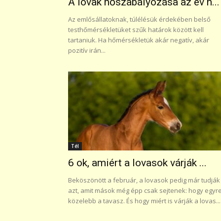
A lovak hőszabályozása az év h...
Az emlősállatoknak, túlélésük érdekében belső
testhőmérsékletüket szűk határok között kell
tartaniuk. Ha hőmérsékletük akár negatív, akár
pozitív irán...
Tél
6 ok, amiért a lovasok várják ...
Beköszönött a február, a lovasok pedig már tudják
azt, amit mások még épp csak sejtenek: hogy egyr
közelebb a tavasz. És hogy miért is várják a lovas...