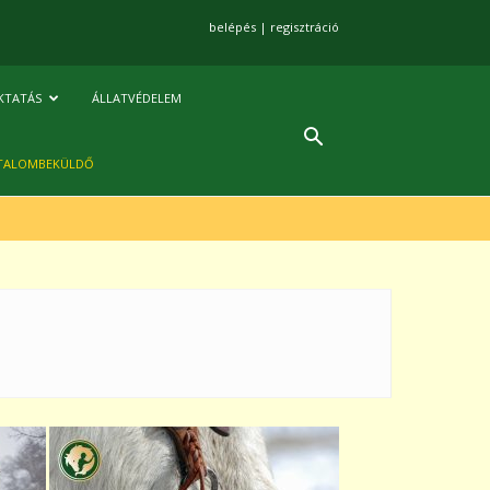
belépés
|
regisztráció
KTATÁS
ÁLLATVÉDELEM
TALOMBEKÜLDŐ