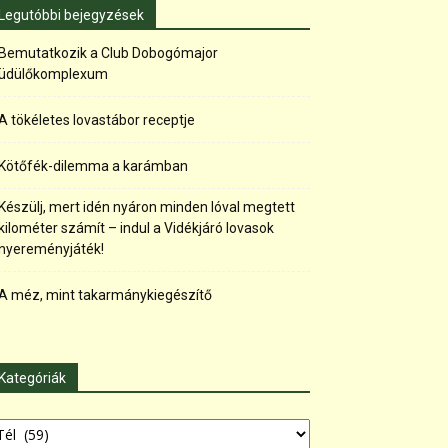
Legutóbbi bejegyzések
Bemutatkozik a Club Dobogómajor
üdülőkomplexum
A tökéletes lovastábor receptje
Kötőfék-dilemma a karámban
Készülj, mert idén nyáron minden lóval megtett
kilométer számít – indul a Vidékjáró lovasok
nyereményjáték!
A méz, mint takarmánykiegészítő
Kategóriák
tegóriák