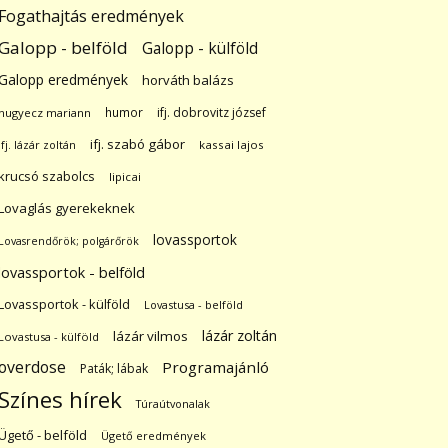
Fogathajtás eredmények
Galopp - belföld
Galopp - külföld
Galopp eredmények
horváth balázs
humor
ifj. dobrovitz józsef
hugyecz mariann
ifj. szabó gábor
ifj. lázár zoltán
kassai lajos
krucsó szabolcs
lipicai
Lovaglás gyerekeknek
lovassportok
Lovasrendőrök; polgárőrök
lovassportok - belföld
Lovassportok - külföld
Lovastusa - belföld
lázár zoltán
lázár vilmos
Lovastusa - külföld
overdose
Programajánló
Paták; lábak
Színes hírek
Túraútvonalak
Ügető - belföld
Ügető eredmények