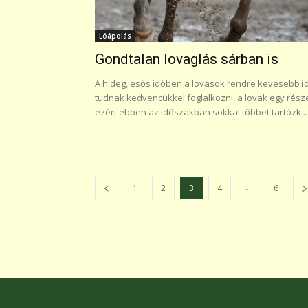
Lóápolás
Gondtalan lovaglás sárban is
A hideg, esős időben a lovasok rendre kevesebb i
tudnak kedvencükkel foglalkozni, a lovak egy rész
ezért ebben az időszakban sokkal többet tartózk...
...
1
2
3
4
6