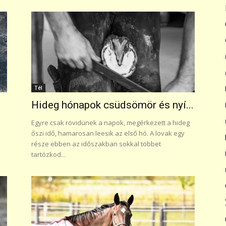
Tél
Hideg hónapok csüdsömör és nyí...
a
Egyre csak rövidünek a napok, megérkezett a hideg
őszi idő, hamarosan leesik az első hó. A lovak egy
része ebben az időszakban sokkal többet
tartózkod...