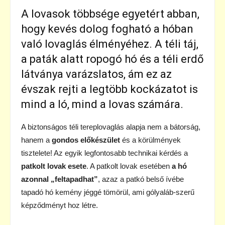
A lovasok többsége egyetért abban,
hogy kevés dolog fogható a hóban
való lovaglás élményéhez. A téli táj,
a paták alatt ropogó hó és a téli erdő
látványa varázslatos, ám ez az
évszak rejti a legtöbb kockázatot is
mind a ló, mind a lovas számára.
A biztonságos téli tereplovaglás alapja nem a bátorság,
hanem a
gondos előkészület
és a körülmények
tisztelete! Az egyik legfontosabb technikai kérdés a
patkolt lovak esete
. A patkolt lovak esetében
a hó
azonnal „feltapadhat”
, azaz a patkó belső ívébe
tapadó hó kemény jéggé tömörül, ami gólyaláb-szerű
képződményt hoz létre.