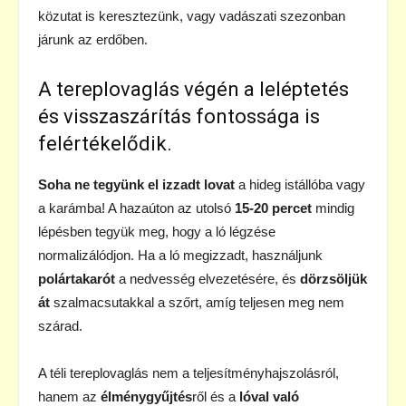
közutat is keresztezünk, vagy vadászati szezonban
járunk az erdőben.
A tereplovaglás végén a leléptetés
és visszaszárítás fontossága is
felértékelődik.
Soha ne tegyünk el izzadt lovat
a hideg istállóba vagy
a karámba! A hazaúton az utolsó
15-20 percet
mindig
lépésben tegyük meg, hogy a ló légzése
normalizálódjon. Ha a ló megizzadt, használjunk
polártakarót
a nedvesség elvezetésére, és
dörzsöljük
át
szalmacsutakkal a szőrt, amíg teljesen meg nem
szárad.
A téli tereplovaglás nem a teljesítményhajszolásról,
hanem az
élménygyűjtés
ről és a
lóval való