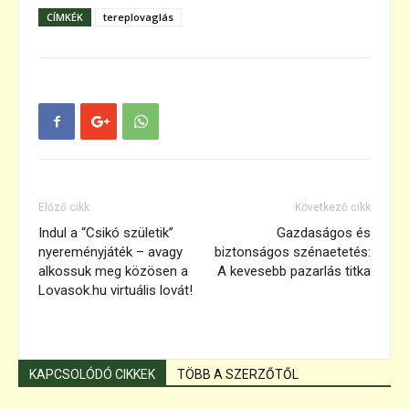
CÍMKÉK
tereplovaglás
Előző cikk
Következő cikk
Indul a “Csikó születik”
Gazdaságos és
nyereményjáték – avagy
biztonságos szénaetetés:
alkossuk meg közösen a
A kevesebb pazarlás titka
Lovasok.hu virtuális lovát!
KAPCSOLÓDÓ CIKKEK
TÖBB A SZERZŐTŐL