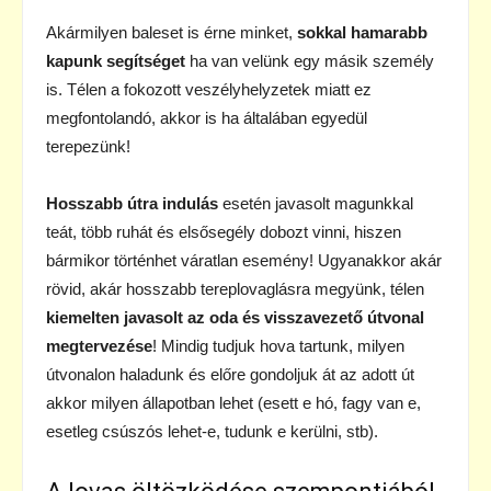
Akármilyen baleset is érne minket,
sokkal hamarabb
kapunk segítséget
ha van velünk egy másik személy
is. Télen a fokozott veszélyhelyzetek miatt ez
megfontolandó, akkor is ha általában egyedül
terepezünk!
Hosszabb útra indulás
esetén javasolt magunkkal
teát, több ruhát és elsősegély dobozt vinni, hiszen
bármikor történhet váratlan esemény! Ugyanakkor akár
rövid, akár hosszabb tereplovaglásra megyünk, télen
kiemelten javasolt az oda és visszavezető útvonal
megtervezése
! Mindig tudjuk hova tartunk, milyen
útvonalon haladunk és előre gondoljuk át az adott út
akkor milyen állapotban lehet (esett e hó, fagy van e,
esetleg csúszós lehet-e, tudunk e kerülni, stb).