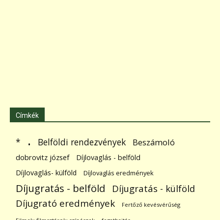
Címkék
.
Belföldi rendezvények
*
Beszámoló
dobrovitz józsef
Díjlovaglás - belföld
Díjlovaglás- külföld
Díjlovaglás eredmények
Díjugratás - belföld
Díjugratás - külföld
Díjugrató eredmények
Fertőző kevésvérűség