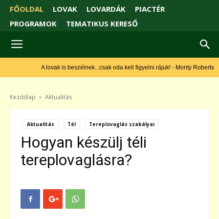
FŐOLDAL
LOVAK
LOVARDÁK
PIACTÉR
PROGRAMOK
TEMATIKUS KERESŐ
A lovak is beszélnek...csak oda kell figyelni rájuk! - Monty Roberts
Kezdőlap
Aktualitás
Aktualitás
Tél
Tereplovaglás szabályai
Hogyan készülj téli
tereplovaglásra?