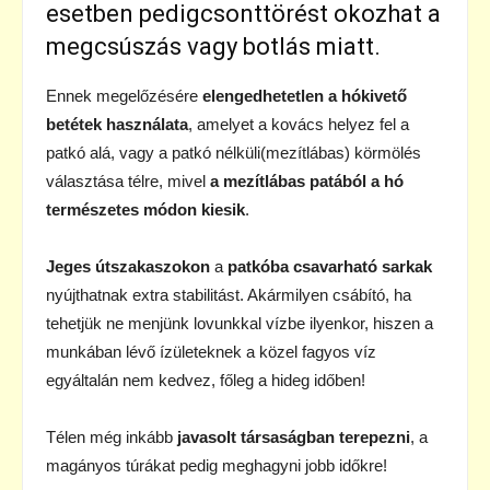
esetben pedigcsonttörést okozhat a
megcsúszás vagy botlás miatt.
Ennek megelőzésére
elengedhetetlen a hókivető
betétek használata
, amelyet a kovács helyez fel a
patkó alá, vagy a patkó nélküli(mezítlábas) körmölés
választása télre, mivel
a mezítlábas patából a hó
természetes módon kiesik
.
Jeges útszakaszokon
a
patkóba csavarható sarkak
nyújthatnak extra stabilitást. Akármilyen csábító, ha
tehetjük ne menjünk lovunkkal vízbe ilyenkor, hiszen a
munkában lévő ízületeknek a közel fagyos víz
egyáltalán nem kedvez, főleg a hideg időben!
Télen még inkább
javasolt társaságban terepezni
, a
magányos túrákat pedig meghagyni jobb időkre!