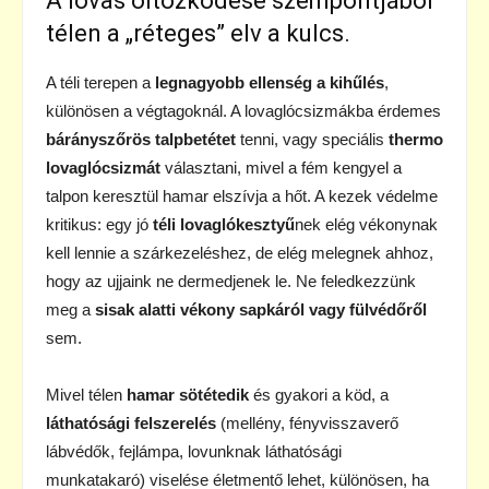
A lovas öltözködése szempontjából
télen a „réteges” elv a kulcs.
A téli terepen a
legnagyobb ellenség a kihűlés
,
különösen a végtagoknál. A lovaglócsizmákba érdemes
bárányszőrös talpbetétet
tenni, vagy speciális
thermo
lovaglócsizmát
választani, mivel a fém kengyel a
talpon keresztül hamar elszívja a hőt. A kezek védelme
kritikus: egy jó
téli lovaglókesztyű
nek elég vékonynak
kell lennie a szárkezeléshez, de elég melegnek ahhoz,
hogy az ujjaink ne dermedjenek le. Ne feledkezzünk
meg a
sisak alatti vékony sapkáról vagy fülvédőről
sem.
Mivel télen
hamar sötétedik
és gyakori a köd, a
láthatósági felszerelés
(mellény, fényvisszaverő
lábvédők, fejlámpa, lovunknak láthatósági
munkatakaró) viselése életmentő lehet, különösen, ha