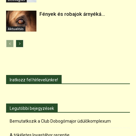
Fények és robajok árnyéká...
Aktualitás
Iratkozz fel hírlevelünkre!
Legutóbbi bejegyzések
Bemutatkozik a Club Dobogómajor üdülőkomplexum
A tökéletes lovastábor receptje