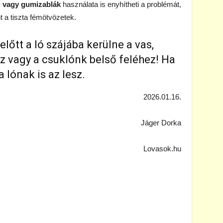
 vagy gumizablák
használata is enyhítheti a problémát,
t a tiszta fémötvözetek.
lőtt a ló szájába kerülne a vas,
oz vagy a csuklónk belső feléhez! Ha
 lónak is az lesz.
2026.01.16.
Jáger Dorka
Lovasok.hu