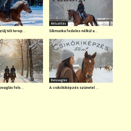
Aktualitás
lj téli terep...
Síkmunka fedeles nélkül a...
Belovaglás
lovaglás fels...
A csikókiképzés szünetel ...