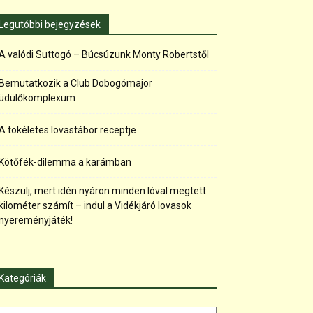
Legutóbbi bejegyzések
A valódi Suttogó – Búcsúzunk Monty Robertstől
Bemutatkozik a Club Dobogómajor
üdülőkomplexum
A tökéletes lovastábor receptje
Kötőfék-dilemma a karámban
Készülj, mert idén nyáron minden lóval megtett
kilométer számít – indul a Vidékjáró lovasok
nyereményjáték!
Kategóriák
tegóriák