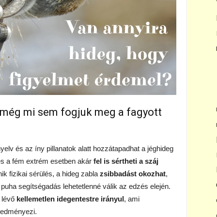
 még mi sem fogjuk meg a fagyott
yelv és az íny pillanatok alatt hozzátapadhat a jéghideg
 és a fém extrém esetben akár
fel is sértheti a száj
ik fizikai sérülés, a hideg zabla
zsibbadást okozhat
,
, puha segítségadás lehetetlenné válik az edzés elején.
n lévő
kellemetlen idegentestre irányul
, ami
redményezi.