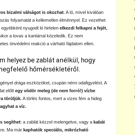
yos bizalmi válságot is okozhat
. A ló, mivel kiválóan
rozás folyamatát a kellemetlen élménnyel. Ez vezethet
 egyébként nyugodt ló hirtelen
elkezdi felkapni a fejét,
mikor a lovas a kantárral közeledik. Ez nem
tes önvédelmi reakció a várható fájdalom ellen.
m helyez be zablát anélkül, hogy
egfelelő hőmérsékletéről.
ényel drága eszközöket, csupán némi odafigyelést. A
at előtt
egy vödör meleg (de nem forró!) vízbe
a töröljük
. A törlés fontos, mert a vizes fém a hideg
fagyhat a víz.
is segíthet
: a zablát kézzel melengetve, vagy a
kabát
tre. Ma már
kaphatók speciális, mikrózható