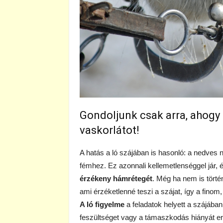
Gondoljunk csak arra, ahogy
vaskorlátot!
A hatás a ló szájában is hasonló: a nedves n
fémhez. Ez azonnali kellemetlenséggel jár,
érzékeny hámrétegét
. Még ha nem is történ
ami érzéketlenné teszi a szájat, így a finom
A ló figyelme
a feladatok helyett a szájába
feszültséget vagy a támaszkodás hiányát e