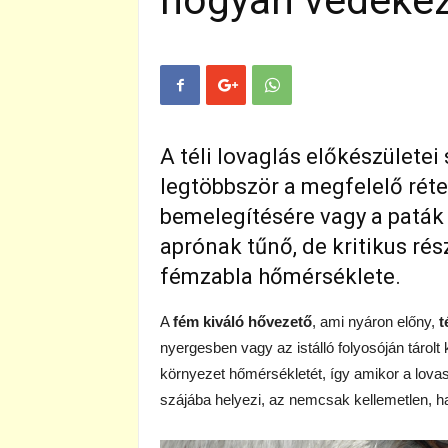
hogyan védekez
A téli lovaglás előkészületei
legtöbbször a megfelelő réte
bemelegítésére vagy a paták
aprónak tűnő, de kritikus rész
fémzabla hőmérséklete.
A
fém kiváló hővezető
, ami nyáron előny,
t
nyergesben vagy az istálló folyosóján tárol
környezet hőmérsékletét, így amikor a lova
szájába helyezi, az nemcsak kellemetlen, h