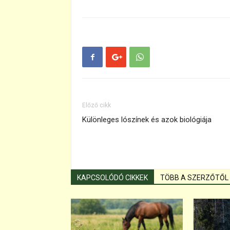
Előző cikk
Különleges lószínek és azok biológiája
KAPCSOLÓDÓ CIKKEK
TÖBB A SZERZŐTŐL