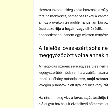
Hosszú távon a hideg zabla használata
súl
társít élményeket, hamar összeköti a kantá
ahhoz a gyakori téli problémához, amikor az
összeszorítja a fogait, vagy elhúzódik
, a
engedetlenség, hanem egy teljesen természe
A felelős lovas ezért soha ne
meggyőződött volna annak m
A megoldás szerencsére egyszerű és nem ig
legegyszerűbb módszer, ha a zablát használ
mártjuk néhány másodpercre,
majd szárazr
levegőn pillanatok alatt újra lehűlhet vagy
rá
Ha nincs meleg víz,
a lovas saját testhője 
alá
dugva hozhatjuk elviselhető hőmérsékle