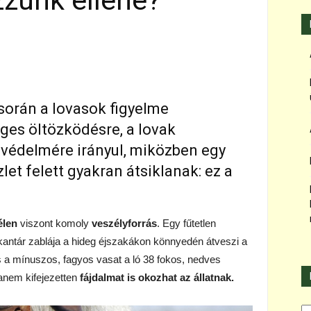
zünk ellene?
 során a lovasok figyelme
ges öltözködésre, a lovak
 védelmére irányul, miközben egy
let felett gyakran átsiklanak: ez a
élen
viszont komoly
veszélyforrás
. Egy fűtetlen
t kantár zablája a hideg éjszakákon könnyedén átveszi a
s a mínuszos, fagyos vasat a ló 38 fokos, nedves
anem kifejezetten
fájdalmat is okozhat az állatnak.
Ka