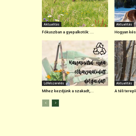
Aktualitás
Aktualitás
Fókuszban a gyepalkotók: ...
Hogyan készü
Lófelszerelés
Aktualitás
Mihez kezdjünk a szakadt,...
A téli terep