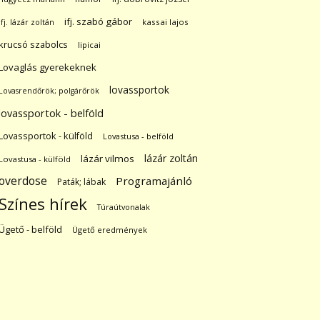
ifj. szabó gábor
ifj. lázár zoltán
kassai lajos
krucsó szabolcs
lipicai
Lovaglás gyerekeknek
lovassportok
Lovasrendőrök; polgárőrök
lovassportok - belföld
Lovassportok - külföld
Lovastusa - belföld
lázár zoltán
lázár vilmos
Lovastusa - külföld
overdose
Programajánló
Paták; lábak
Színes hírek
Túraútvonalak
Ügető - belföld
Ügető eredmények