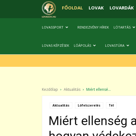
FŐOLDAL
LOVAK
LOVARDÁK
LOVASSPORT
RENDEZVÉNY HÍREK
LÓTARTÁS
LOVAS KÉPZÉSEK
LÓÁPOLÁS
LOVASTÚRA
Kezdőlap
Aktualitás
Miért ellensé...
Aktualitás
Lófelszerelés
Tél
Miért ellenség 