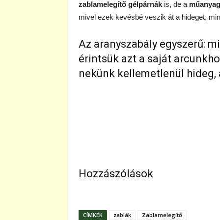
zablamelegítő gélpárnák
is, de a
műanyag
mivel ezek kevésbé veszik át a hideget, min
Az aranyszabály egyszerű: mie
érintsük azt a saját arcunkh
nekünk kellemetlenül hideg, a
Hozzászólások
CÍMKÉK
zablák
Zablamelegítő