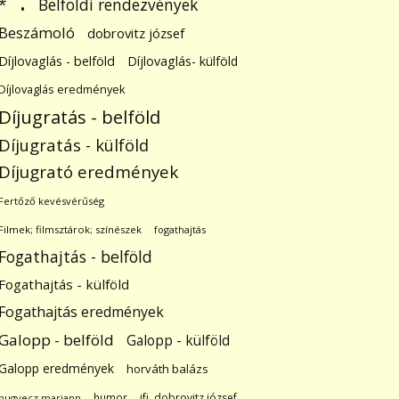
.
Belföldi rendezvények
*
Beszámoló
dobrovitz józsef
Díjlovaglás - belföld
Díjlovaglás- külföld
Díjlovaglás eredmények
Díjugratás - belföld
Díjugratás - külföld
Díjugrató eredmények
Fertőző kevésvérűség
Filmek; filmsztárok; színészek
fogathajtás
Fogathajtás - belföld
Fogathajtás - külföld
Fogathajtás eredmények
Galopp - belföld
Galopp - külföld
Galopp eredmények
horváth balázs
humor
ifj. dobrovitz józsef
hugyecz mariann