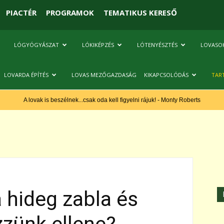
PIACTÉR
PROGRAMOK
TEMATIKUS KERESŐ
LÓGYÓGYÁSZAT
LÓKIKÉPZÉS
LÓTENYÉSZTÉS
LOVASO
LOVARDA ÉPÍTÉS
LOVAS MEZŐGAZDASÁG
KIKAPCSOLÓDÁS
TAR
A lovak is beszélnek...csak oda kell figyelni rájuk! - Monty Roberts
a hideg zabla és