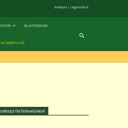
belépés
|
regisztráció
KTATÁS
ÁLLATVÉDELEM
TALOMBEKÜLDŐ
Iratkozz fel hírlevelünkre!