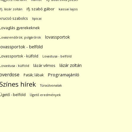
ifj. szabó gábor
ifj. lázár zoltán
kassai lajos
krucsó szabolcs
lipicai
Lovaglás gyerekeknek
lovassportok
Lovasrendőrök; polgárőrök
lovassportok - belföld
Lovassportok - külföld
Lovastusa - belföld
lázár zoltán
lázár vilmos
Lovastusa - külföld
overdose
Programajánló
Paták; lábak
Színes hírek
Túraútvonalak
Ügető - belföld
Ügető eredmények