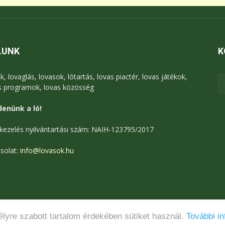
LUNK
K
k, lovaglás, lovasok, lótartás, lovas piactér, lovas játékok,
s programok, lovas közösség
enünk a ló!
kezelés nyilvántartási szám: NAIH-123795/2017
solat:
info@lovasok.hu
lyre szabott tartalom érdekében sütiket használ.
További in
Médiaajánlat
Adatkezelési tájékoztató