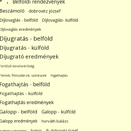
.
Belföldi rendezvények
*
Beszámoló
dobrovitz józsef
Díjlovaglás - belföld
Díjlovaglás- külföld
Díjlovaglás eredmények
Díjugratás - belföld
Díjugratás - külföld
Díjugrató eredmények
Fertőző kevésvérűség
Filmek; filmsztárok; színészek
fogathajtás
Fogathajtás - belföld
Fogathajtás - külföld
Fogathajtás eredmények
Galopp - belföld
Galopp - külföld
Galopp eredmények
horváth balázs
humor
ifj. dobrovitz józsef
hugyecz mariann