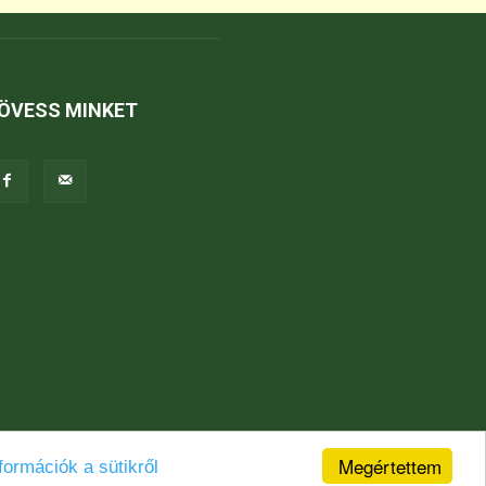
ÖVESS MINKET
Megértettem
formációk a sütikről
Jogi nyilatkozat
Karrier
Kapcsolat