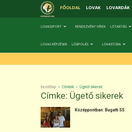
FŐOLDAL
LOVAK
LOVARDÁK
LOVASSPORT
RENDEZVÉNY HÍREK
LÓTARTÁS
LOVAS KÉPZÉSEK
LÓÁPOLÁS
LOVASTÚRA
Kezdőlap
Címkék
Ügető sikerek
Címke: Ügető sikerek
Középpontban: Bugatti SS