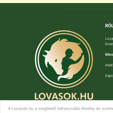
RÓ
Lova
lova
Mind
Adat
Kapc
A Lovasok.hu a megfelelő felhasználói élmény és szemé
© Lovasok.hu