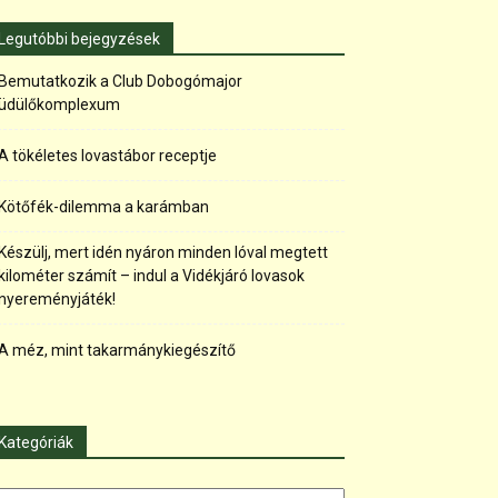
Legutóbbi bejegyzések
Bemutatkozik a Club Dobogómajor
üdülőkomplexum
A tökéletes lovastábor receptje
Kötőfék-dilemma a karámban
Készülj, mert idén nyáron minden lóval megtett
kilométer számít – indul a Vidékjáró lovasok
nyereményjáték!
A méz, mint takarmánykiegészítő
Kategóriák
tegóriák