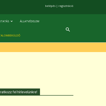
belépés
|
regisztráció
KTATÁS
ÁLLATVÉDELEM
TALOMBEKÜLDŐ
Iratkozz fel hírlevelünkre!