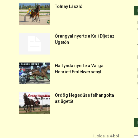
Tolnay László
Őrangyal nyerte a Kali Díjat az
Ügetőn
Harlynda nyerte a Varga
Henriett Emlékversenyt
Ördög Hegedűse felhangolta
az ügetőt
Ka
1. oldal a 4-ból