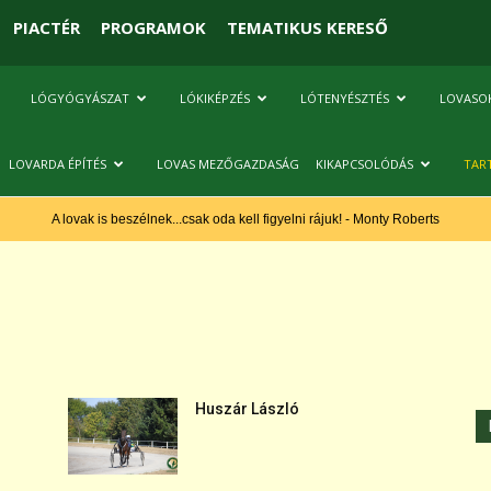
PIACTÉR
PROGRAMOK
TEMATIKUS KERESŐ
LÓGYÓGYÁSZAT
LÓKIKÉPZÉS
LÓTENYÉSZTÉS
LOVASO
LOVARDA ÉPÍTÉS
LOVAS MEZŐGAZDASÁG
KIKAPCSOLÓDÁS
TAR
A lovak is beszélnek...csak oda kell figyelni rájuk! - Monty Roberts
Huszár László