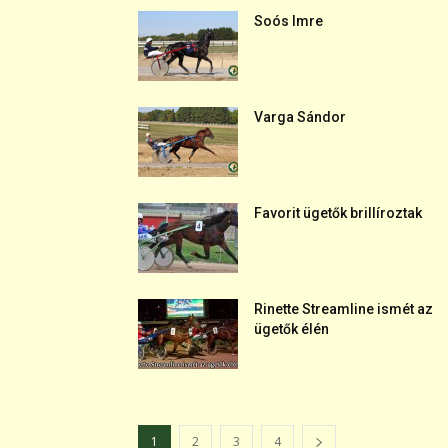
Soós Imre
Varga Sándor
Favorit ügetők brillíroztak
Rinette Streamline ismét az
ügetők élén
1
2
3
4