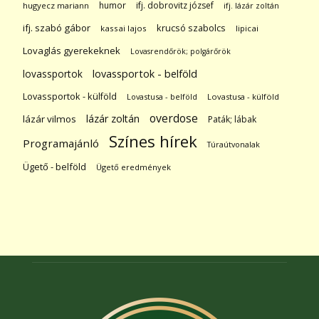
humor
ifj. dobrovitz józsef
hugyecz mariann
ifj. lázár zoltán
ifj. szabó gábor
krucsó szabolcs
kassai lajos
lipicai
Lovaglás gyerekeknek
Lovasrendőrök; polgárőrök
lovassportok
lovassportok - belföld
Lovassportok - külföld
Lovastusa - belföld
Lovastusa - külföld
overdose
lázár zoltán
lázár vilmos
Paták; lábak
Színes hírek
Programajánló
Túraútvonalak
Ügető - belföld
Ügető eredmények