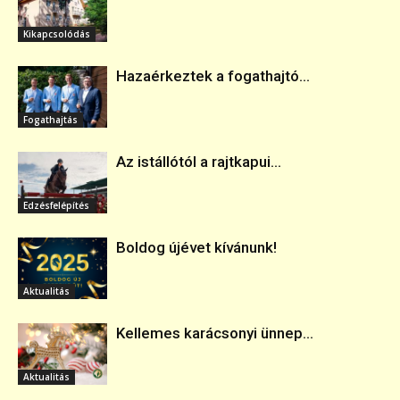
Kikapcsolódás
Hazaérkeztek a fogathajtó...
Fogathajtás
Az istállótól a rajtkapui...
Edzésfelépítés
Boldog újévet kívánunk!
Aktualitás
Kellemes karácsonyi ünnep...
Aktualitás