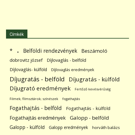
Címkék
.
Belföldi rendezvények
*
Beszámoló
dobrovitz józsef
Díjlovaglás - belföld
Díjlovaglás- külföld
Díjlovaglás eredmények
Díjugratás - belföld
Díjugratás - külföld
Díjugrató eredmények
Fertőző kevésvérűség
Filmek; filmsztárok; színészek
fogathajtás
Fogathajtás - belföld
Fogathajtás - külföld
Galopp - belföld
Fogathajtás eredmények
Galopp - külföld
Galopp eredmények
horváth balázs