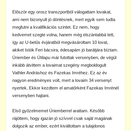
Először egy orosz transzportból válogattam lovakat,
ami nem bizonyult jó döntésnek, mert egyik sem tudta
megfutni a kvalifikációs szintet. Ez nem, hogy
kedvemet szegte volna, hanem még elszántabbá tett,
így az U-betűs évjáratból megvásároltam 10 lovat,
akiket Istók Feri bácsira, édesapám jó barátjára bíztam.
Úriember és Útilapu már futottak versenyben, de végül
inkább átvittem a lovaimat szegény megboldogult
Vathler Andráshoz és Fazekas Imréhez. Ez az év
nagyon eredményes volt, mert a lovaim 34 versenyt
nyertek. Ekkor kezdtem el amatőrként Fazekas Imrénél
versenyben hajtani.
Első győzelmemet Úriemberrel arattam. Később
rájöttem, hogy igazán jó szívvel csak saját magának
dolgozik az ember, ezért kiváltottam a tulajdonos