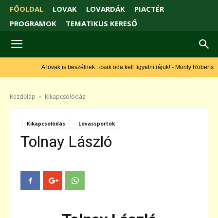
FŐOLDAL
LOVAK
LOVARDÁK
PIACTÉR
PROGRAMOK
TEMATIKUS KERESŐ
A lovak is beszélnek...csak oda kell figyelni rájuk! - Monty Roberts
Kezdőlap
Kikapcsolódás
Kikapcsolódás
Lovassportok
Tolnay László