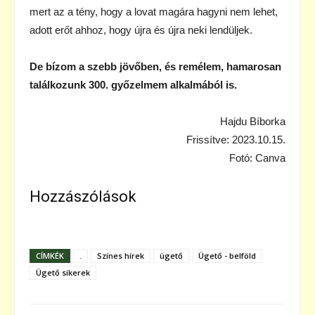
mert az a tény, hogy a lovat magára hagyni nem lehet,
adott erőt ahhoz, hogy újra és újra neki lendüljek.
De bízom a szebb jövőben, és remélem, hamarosan
találkozunk 300. győzelmem alkalmából is.
Hajdu Bíborka
Frissítve: 2023.10.15.
Fotó: Canva
Hozzászólások
CÍMKÉK
.
Színes hírek
ügető
Ügető - belföld
Ügető sikerek