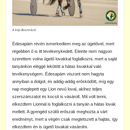
A kép illusztráció
Édesapám révén ismerkedtem meg az ügetővel, mert
régebben ő is itt tevékenykedett. Eleinte nem nagyon
szerettem volna ügető lovakkal foglalkozni, mert a saját
tanyánkon eléggé lekötött a hátas lovakkal való
tevékenységem. Édesapám viszont nem hagyta
annyiban a dolgot, és addig-addig erősködött, míg egy
nap meglepett egy Lion nevű loval, akihez teljes
szerszámzatot és kocsit is vásárolt. Mit volt tenni,
elkezdtem Lionnal is foglalkozni a tanyán a hátas lovak
mellett. A gyengéd szülői erőszak meghozta a várt
eredményt, mert a végén csak megtetszett a hajtás, így
elkezdtem én is ügető lovakat vásárolni.