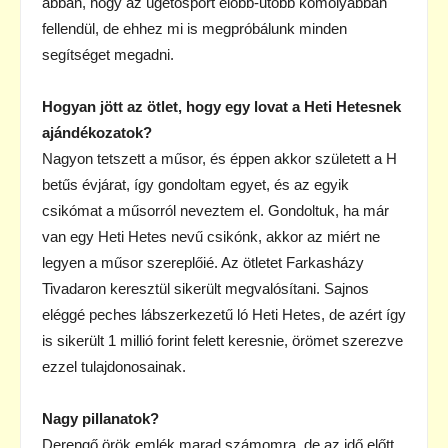
abban, hogy az ügetősport előbb-utóbb komolyabban
fellendül, de ehhez mi is megpróbálunk minden
segítséget megadni.
Hogyan jött az ötlet, hogy egy lovat a Heti Hetesnek
ajándékozatok?
Nagyon tetszett a műsor, és éppen akkor született a H
betűs évjárat, így gondoltam egyet, és az egyik
csikómat a műsorról neveztem el. Gondoltuk, ha már
van egy Heti Hetes nevű csikónk, akkor az miért ne
legyen a műsor szereplőié. Az ötletet Farkasházy
Tivadaron keresztül sikerült megvalósítani. Sajnos
eléggé peches lábszerkezetű ló Heti Hetes, de azért így
is sikerült 1 millió forint felett keresnie, örömet szerezve
ezzel tulajdonosainak.
Nagy pillanatok?
Derengő örök emlék marad számomra, de az idő előtt