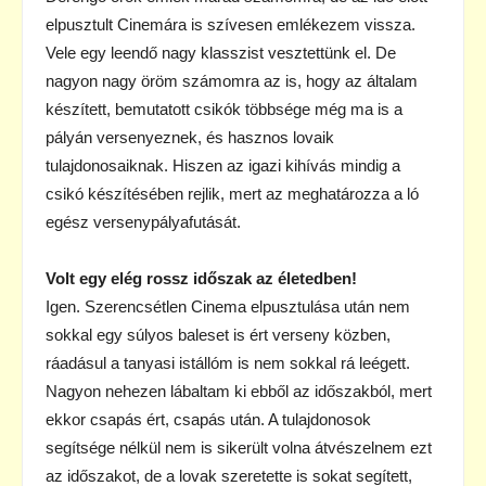
elpusztult Cinemára is szívesen emlékezem vissza.
Vele egy leendő nagy klasszist vesztettünk el. De
nagyon nagy öröm számomra az is, hogy az általam
készített, bemutatott csikók többsége még ma is a
pályán versenyeznek, és hasznos lovaik
tulajdonosaiknak. Hiszen az igazi kihívás mindig a
csikó készítésében rejlik, mert az meghatározza a ló
egész versenypályafutását.
Volt egy elég rossz időszak az életedben!
Igen. Szerencsétlen Cinema elpusztulása után nem
sokkal egy súlyos baleset is ért verseny közben,
ráadásul a tanyasi istállóm is nem sokkal rá leégett.
Nagyon nehezen lábaltam ki ebből az időszakból, mert
ekkor csapás ért, csapás után. A tulajdonosok
segítsége nélkül nem is sikerült volna átvészelnem ezt
az időszakot, de a lovak szeretette is sokat segített,