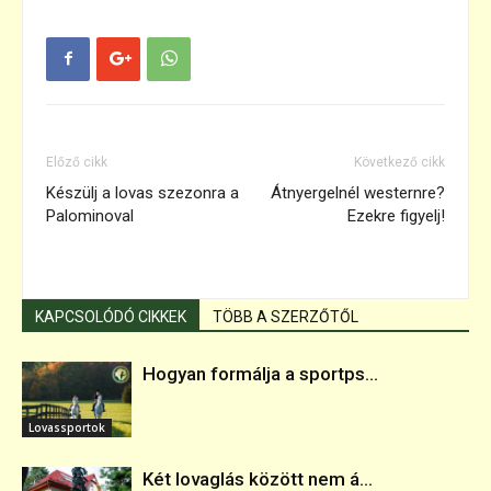
Előző cikk
Következő cikk
Készülj a lovas szezonra a
Átnyergelnél westernre?
Palominoval
Ezekre figyelj!
KAPCSOLÓDÓ CIKKEK
TÖBB A SZERZŐTŐL
Hogyan formálja a sportps...
Lovassportok
Két lovaglás között nem á...