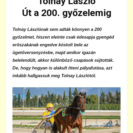
Tolnay László
Út a 200. győzelemig
Tolnay Lászlónak sem adták könnyen a 200
győzelmet, hiszen eleinte csak édesapja gyengéd
erőszakának engedve kóstolt bele az
ügetőversenyzésbe, majd amikor igazán
belelendült, akkor különböző csapások sújtották.
De, hogy hogyan is alakult itteni pályafutása, azt
inkább hallgassuk meg Tolnay Lászlótól.