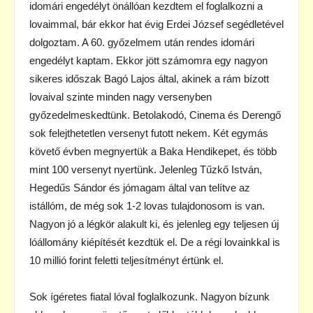
idomári engedélyt önállóan kezdtem el foglalkozni a
lovaimmal, bár ekkor hat évig Erdei József segédletével
dolgoztam. A 60. győzelmem után rendes idomári
engedélyt kaptam. Ekkor jött számomra egy nagyon
sikeres időszak Bagó Lajos által, akinek a rám bízott
lovaival szinte minden nagy versenyben
győzedelmeskedtünk. Betolakodó, Cinema és Derengő
sok felejthetetlen versenyt futott nekem. Két egymás
követő évben megnyertük a Baka Hendikepet, és több
mint 100 versenyt nyertünk. Jelenleg Tűzkő István,
Hegedűs Sándor és jómagam által van telítve az
istállóm, de még sok 1-2 lovas tulajdonosom is van.
Nagyon jó a légkör alakult ki, és jelenleg egy teljesen új
lóállomány kiépítését kezdtük el. De a régi lovainkkal is
10 millió forint feletti teljesítményt értünk el.
Sok ígéretes fiatal lóval foglalkozunk. Nagyon bízunk