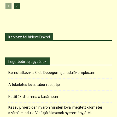
Iratkozz fel hírlevelünkre!
Legutóbbi bejegyzések
Bemutatkozik a Club Dobogómajor üdülőkomplexum
A tökéletes lovastábor receptje
Kötőfék-dilemma a karámban
Készülj, mert idén nyáron minden lóval megtett kilométer
számít – indul a Vidékjáró lovasok nyereményjáték!