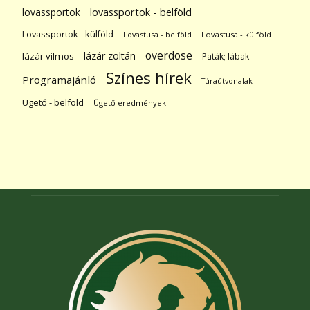
lovassportok
lovassportok - belföld
Lovassportok - külföld
Lovastusa - belföld
Lovastusa - külföld
overdose
lázár zoltán
lázár vilmos
Paták; lábak
Színes hírek
Programajánló
Túraútvonalak
Ügető - belföld
Ügető eredmények