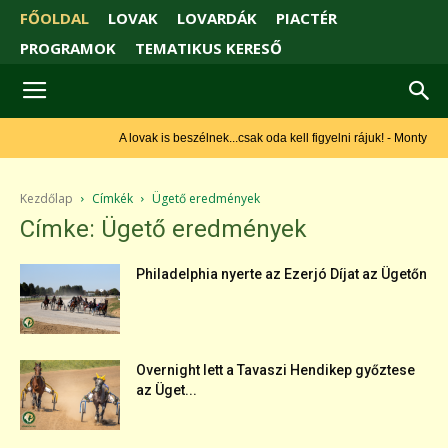
FŐOLDAL
LOVAK
LOVARDÁK
PIACTÉR
PROGRAMOK
TEMATIKUS KERESŐ
A lovak is beszélnek...csak oda kell figyelni rájuk! - Monty Roberts
Kezdőlap
Címkék
Ügető eredmények
Címke: Ügető eredmények
Philadelphia nyerte az Ezerjó Díjat az Ügetőn
Overnight lett a Tavaszi Hendikep győztese
az Üget...