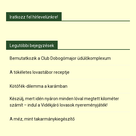
Iratkozz fel hírlevelünkre!
Legutóbbi bejegyzések
Bemutatkozik a Club Dobogómajor üdülőkomplexum
A tökéletes lovastábor receptje
Kötőfék-dilemma a karámban
Készülj, mert idén nyáron minden lóval megtett kilométer
számít – indul a Vidékjáró lovasok nyereményjáték!
A méz, mint takarmánykiegészítő