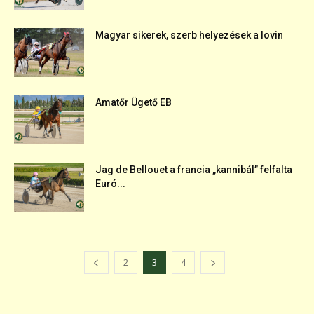
Magyar sikerek, szerb helyezések a lovin
Amatőr Ügető EB
Jag de Bellouet a francia „kannibál” felfalta
Euró...
2
3
4