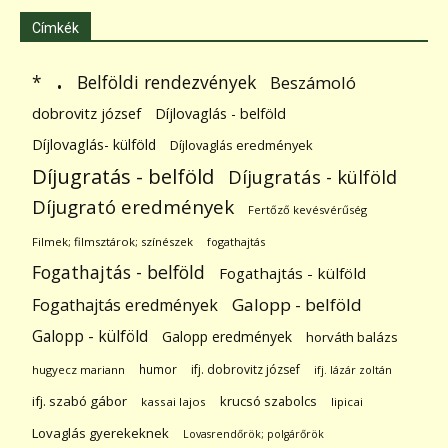
Címkék
.
Belföldi rendezvények
*
Beszámoló
dobrovitz józsef
Díjlovaglás - belföld
Díjlovaglás- külföld
Díjlovaglás eredmények
Díjugratás - belföld
Díjugratás - külföld
Díjugrató eredmények
Fertőző kevésvérűség
Filmek; filmsztárok; színészek
fogathajtás
Fogathajtás - belföld
Fogathajtás - külföld
Galopp - belföld
Fogathajtás eredmények
Galopp - külföld
Galopp eredmények
horváth balázs
humor
ifj. dobrovitz józsef
hugyecz mariann
ifj. lázár zoltán
ifj. szabó gábor
krucsó szabolcs
kassai lajos
lipicai
Lovaglás gyerekeknek
Lovasrendőrök; polgárőrök