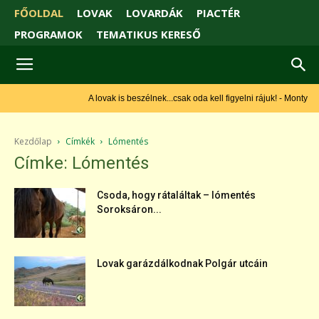
FŐOLDAL
LOVAK
LOVARDÁK
PIACTÉR
PROGRAMOK
TEMATIKUS KERESŐ
A lovak is beszélnek...csak oda kell figyelni rájuk! - Monty Roberts
Kezdőlap
Címkék
Lómentés
Címke: Lómentés
Csoda, hogy rátaláltak – lómentés
Soroksáron...
Lovak garázdálkodnak Polgár utcáin