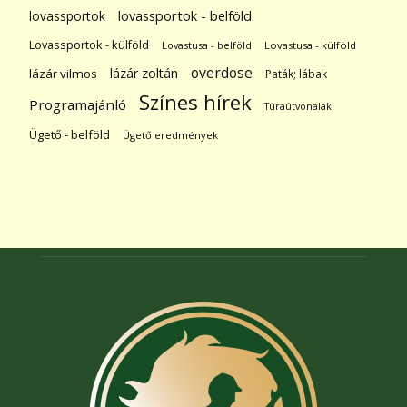
lovassportok
lovassportok - belföld
Lovassportok - külföld
Lovastusa - belföld
Lovastusa - külföld
overdose
lázár zoltán
lázár vilmos
Paták; lábak
Színes hírek
Programajánló
Túraútvonalak
Ügető - belföld
Ügető eredmények