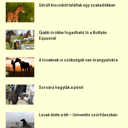
Sérült kiscsikót találtak egy szakadékban
Újabb örökbe fogadható ló a Bottyán
Equusnál
A lovaknak is szükségük van őrangyalokra
Sorsára hagyták a pónit
Lovak élete a tét – lómentés szörfdeszkán