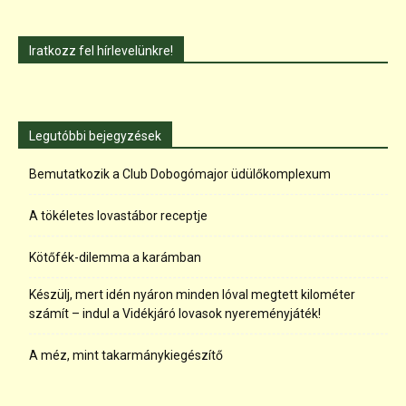
Iratkozz fel hírlevelünkre!
Legutóbbi bejegyzések
Bemutatkozik a Club Dobogómajor üdülőkomplexum
A tökéletes lovastábor receptje
Kötőfék-dilemma a karámban
Készülj, mert idén nyáron minden lóval megtett kilométer
számít – indul a Vidékjáró lovasok nyereményjáték!
A méz, mint takarmánykiegészítő