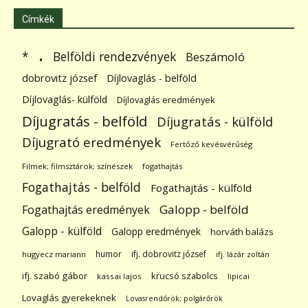
Címkék
.
Belföldi rendezvények
*
Beszámoló
dobrovitz józsef
Díjlovaglás - belföld
Díjlovaglás- külföld
Díjlovaglás eredmények
Díjugratás - belföld
Díjugratás - külföld
Díjugrató eredmények
Fertőző kevésvérűség
Filmek; filmsztárok; színészek
fogathajtás
Fogathajtás - belföld
Fogathajtás - külföld
Galopp - belföld
Fogathajtás eredmények
Galopp - külföld
Galopp eredmények
horváth balázs
humor
ifj. dobrovitz józsef
hugyecz mariann
ifj. lázár zoltán
ifj. szabó gábor
krucsó szabolcs
kassai lajos
lipicai
Lovaglás gyerekeknek
Lovasrendőrök; polgárőrök