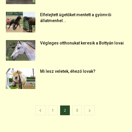
Elfelejtett ügetőket mentett a gyömrői
állatmenhel...
Végleges otthonukat keresik a Bottyán lovai
Mi lesz veletek, éhező lovak?
1
2
3