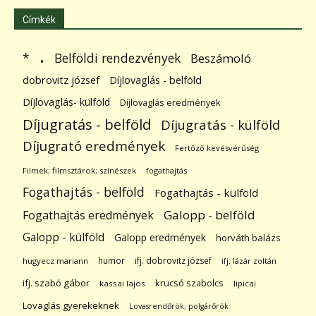
Címkék
.
Belföldi rendezvények
*
Beszámoló
dobrovitz józsef
Díjlovaglás - belföld
Díjlovaglás- külföld
Díjlovaglás eredmények
Díjugratás - belföld
Díjugratás - külföld
Díjugrató eredmények
Fertőző kevésvérűség
Filmek; filmsztárok; színészek
fogathajtás
Fogathajtás - belföld
Fogathajtás - külföld
Galopp - belföld
Fogathajtás eredmények
Galopp - külföld
Galopp eredmények
horváth balázs
humor
ifj. dobrovitz józsef
hugyecz mariann
ifj. lázár zoltán
ifj. szabó gábor
krucsó szabolcs
kassai lajos
lipicai
Lovaglás gyerekeknek
Lovasrendőrök; polgárőrök