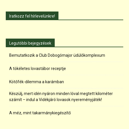
Iratkozz fel hírlevelünkre!
Legutóbbi bejegyzések
Bemutatkozik a Club Dobogómajor üdülőkomplexum
A tökéletes lovastábor receptje
Kötőfék-dilemma a karámban
Készülj, mert idén nyáron minden lóval megtett kilométer
számít – indul a Vidékjáró lovasok nyereményjáték!
A méz, mint takarmánykiegészítő