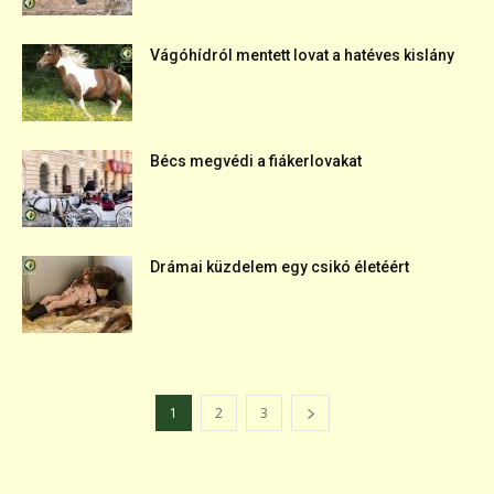
Vágóhídról mentett lovat a hatéves kislány
Bécs megvédi a fiákerlovakat
Drámai küzdelem egy csikó életéért
1
2
3