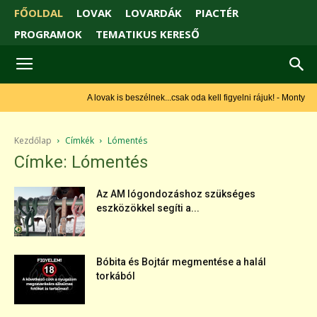
FŐOLDAL
LOVAK
LOVARDÁK
PIACTÉR
PROGRAMOK
TEMATIKUS KERESŐ
A lovak is beszélnek...csak oda kell figyelni rájuk! - Monty Roberts
Kezdőlap
Címkék
Lómentés
Címke: Lómentés
Az AM lógondozáshoz szükséges
eszközökkel segíti a...
Bóbita és Bojtár megmentése a halál
torkából