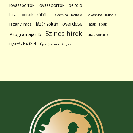
lovassportok
lovassportok - belföld
Lovassportok - külföld
Lovastusa - belföld
Lovastusa - külföld
overdose
lázár zoltán
lázár vilmos
Paták; lábak
Színes hírek
Programajánló
Túraútvonalak
Ügető - belföld
Ügető eredmények