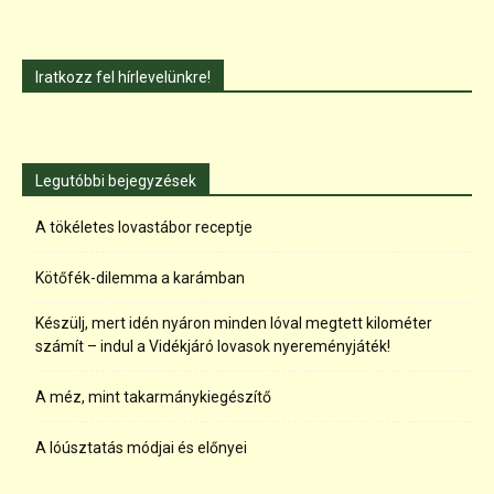
Iratkozz fel hírlevelünkre!
Legutóbbi bejegyzések
A tökéletes lovastábor receptje
Kötőfék-dilemma a karámban
Készülj, mert idén nyáron minden lóval megtett kilométer
számít – indul a Vidékjáró lovasok nyereményjáték!
A méz, mint takarmánykiegészítő
A lóúsztatás módjai és előnyei