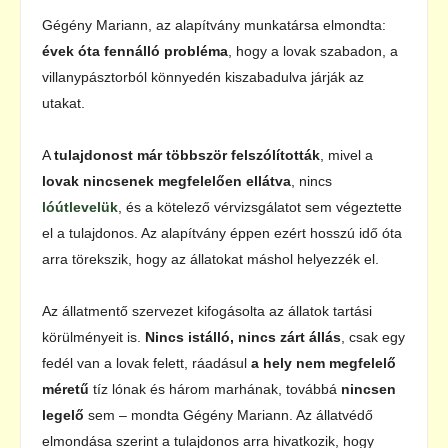
Gégény Mariann, az alapítvány munkatársa elmondta:
évek óta fennálló probléma
, hogy a lovak szabadon, a
villanypásztorból könnyedén kiszabadulva járják az
utakat.
A
tulajdonost már többször felszólították
, mivel a
lovak nincsenek megfelelően ellátva
, nincs
lóútlevelük
, és a kötelező vérvizsgálatot sem végeztette
el a tulajdonos. Az alapítvány éppen ezért hosszú idő óta
arra törekszik, hogy az állatokat máshol helyezzék el.
Az állatmentő szervezet kifogásolta az állatok tartási
körülményeit is.
Nincs istálló, nincs zárt állás
, csak egy
fedél van a lovak felett, ráadásul
a hely nem megfelelő
méretű
tíz lónak és három marhának, továbbá
nincsen
legelő
sem – mondta Gégény Mariann. Az állatvédő
elmondása szerint a tulajdonos arra hivatkozik, hogy