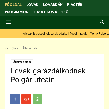
FŐOLDAL
LOVAK
LOVARDÁK
PIACTÉR
PROGRAMOK
TEMATIKUS KERESŐ
A lovak is beszélnek...csak oda kell figyelni rájuk! - Monty Roberts
Kezdőlap
Állatvédelem
Állatvédelem
Lovak garázdálkodnak
Polgár utcáin