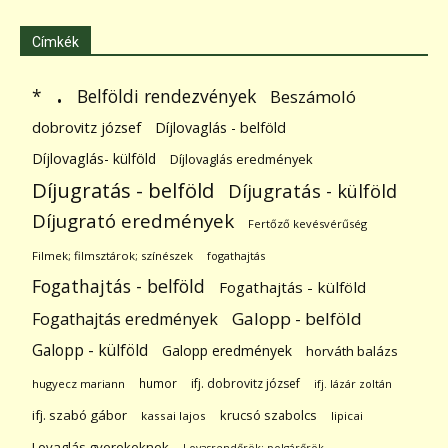
Címkék
.
Belföldi rendezvények
*
Beszámoló
dobrovitz józsef
Díjlovaglás - belföld
Díjlovaglás- külföld
Díjlovaglás eredmények
Díjugratás - belföld
Díjugratás - külföld
Díjugrató eredmények
Fertőző kevésvérűség
Filmek; filmsztárok; színészek
fogathajtás
Fogathajtás - belföld
Fogathajtás - külföld
Galopp - belföld
Fogathajtás eredmények
Galopp - külföld
Galopp eredmények
horváth balázs
humor
ifj. dobrovitz józsef
hugyecz mariann
ifj. lázár zoltán
ifj. szabó gábor
krucsó szabolcs
kassai lajos
lipicai
Lovaglás gyerekeknek