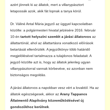
azért jönnek ki az állatok, mert a villanypásztort
letapossák azok, akik fát lopnak a tanya körül.
Dr. Váliné Antal Mária jegyző az üggyel kapcsolatban
közölte: a polgármesteri hivatal jelzésére 2016. február
10-én
tartott helyszíni szemlét a járási állatorvos
az
állattartónál, ahol az állattartásra vonatkozó előírások
betartását ellenőrizték. A jegyzőkönyv több határidő
megjelölésével tartalmazza a tulajdonos feladatait. A
jegyző közölte azt is, hogy az állatok jelenleg ugyan
villanypásztorral vannak körbevéve, ez azonban nem
biztonságos megoldás.
A járási állatorvos a napokban vesz vért a lovaktól. Ha az
állatok egészségesek, akkor az
Arany Tappancs
Állatmentő Alapítvány közreműködésével új
gondozókhoz kerülnek
.