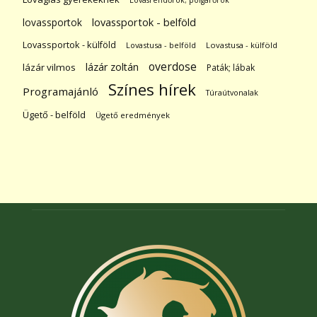
Lovasrendőrök; polgárőrök
lovassportok
lovassportok - belföld
Lovassportok - külföld
Lovastusa - belföld
Lovastusa - külföld
overdose
lázár zoltán
lázár vilmos
Paták; lábak
Színes hírek
Programajánló
Túraútvonalak
Ügető - belföld
Ügető eredmények