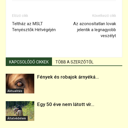
Előző cikk
Következő cikk
Teltház az MSLT
Az azonosítatlan lovak
Tenyésztők Hétvégéjén
jelentik a legnagyobb
veszélyt
KAPCSOLÓDÓ CIKKEK
TÖBB A SZERZŐTŐL
Fények és robajok árnyéká...
Aktualitás
Egy 50 éve nem látott vír...
Állatvédelem