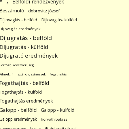
.
Belföldi rendezvények
*
Beszámoló
dobrovitz józsef
Díjlovaglás - belföld
Díjlovaglás- külföld
Díjlovaglás eredmények
Díjugratás - belföld
Díjugratás - külföld
Díjugrató eredmények
Fertőző kevésvérűség
Filmek; filmsztárok; színészek
fogathajtás
Fogathajtás - belföld
Fogathajtás - külföld
Fogathajtás eredmények
Galopp - belföld
Galopp - külföld
Galopp eredmények
horváth balázs
humor
ifj. dobrovitz józsef
hugyecz mariann