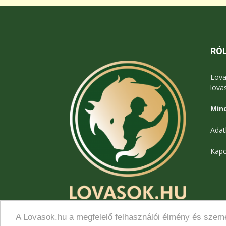
RÓ
Lova
lova
Mind
Adat
Kapc
A Lovasok.hu a megfelelő felhasználói élmény és szemé
© Lovasok.hu