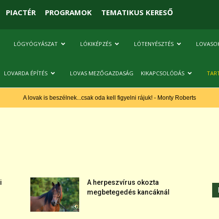
PIACTÉR
PROGRAMOK
TEMATIKUS KERESŐ
LÓGYÓGYÁSZAT
LÓKIKÉPZÉS
LÓTENYÉSZTÉS
LOVASO
LOVARDA ÉPÍTÉS
LOVAS MEZŐGAZDASÁG
KIKAPCSOLÓDÁS
TAR
A lovak is beszélnek...csak oda kell figyelni rájuk! - Monty Roberts
i
A herpeszvírus okozta
megbetegedés kancáknál