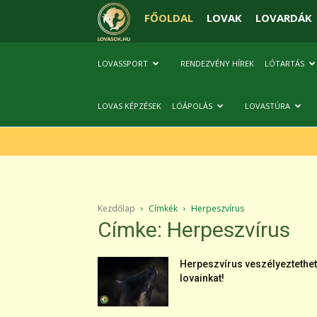
FŐOLDAL
LOVAK
LOVARDÁK
LOVASSPORT
RENDEZVÉNY HÍREK
LÓTARTÁS
LOVAS KÉPZÉSEK
LÓÁPOLÁS
LOVASTÚRA
Kezdőlap
Címkék
Herpeszvírus
Címke: Herpeszvírus
Herpeszvírus veszélyeztethet
lovainkat!