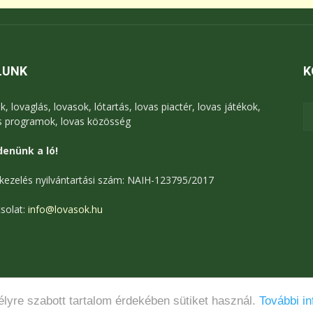
LUNK
K
k, lovaglás, lovasok, lótartás, lovas piactér, lovas játékok,
s programok, lovas közösség
enünk a ló!
kezelés nyilvántartási szám: NAIH-123795/2017
solat:
info@lovasok.hu
lyre szabott tartalom érdekében sütiket használ.
További in
Médiaajánlat
Adatkezelési tájékoztató