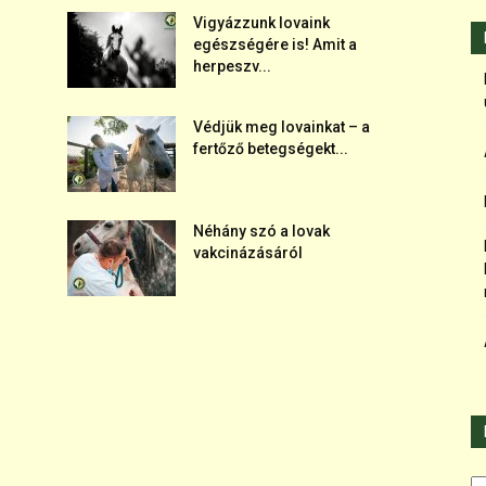
Vigyázzunk lovaink
egészségére is! Amit a
herpeszv...
Védjük meg lovainkat – a
fertőző betegségekt...
Néhány szó a lovak
vakcinázásáról
Ka