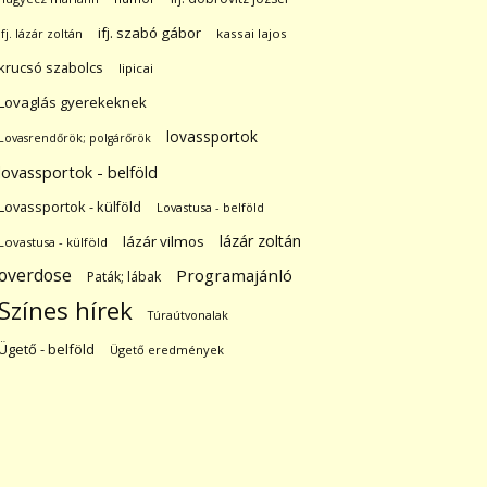
ifj. szabó gábor
ifj. lázár zoltán
kassai lajos
krucsó szabolcs
lipicai
Lovaglás gyerekeknek
lovassportok
Lovasrendőrök; polgárőrök
lovassportok - belföld
Lovassportok - külföld
Lovastusa - belföld
lázár zoltán
lázár vilmos
Lovastusa - külföld
overdose
Programajánló
Paták; lábak
Színes hírek
Túraútvonalak
Ügető - belföld
Ügető eredmények