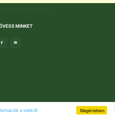
ÖVESS MINKET
Megértettem
formációk a sütikről
Jogi nyilatkozat
Karrier
Kapcsolat