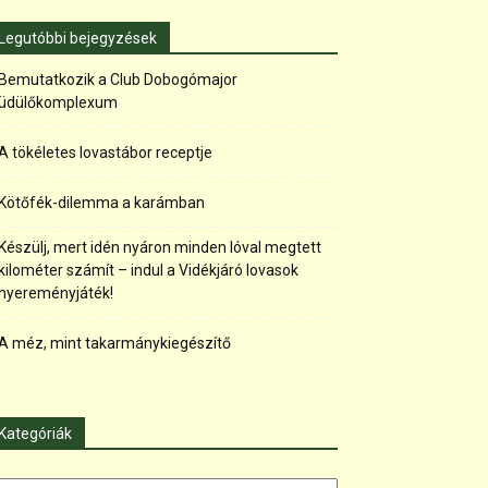
Legutóbbi bejegyzések
Bemutatkozik a Club Dobogómajor
üdülőkomplexum
A tökéletes lovastábor receptje
Kötőfék-dilemma a karámban
Készülj, mert idén nyáron minden lóval megtett
kilométer számít – indul a Vidékjáró lovasok
nyereményjáték!
A méz, mint takarmánykiegészítő
Kategóriák
tegóriák