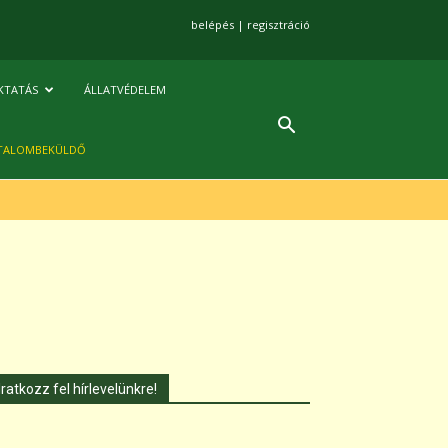
belépés
|
regisztráció
KTATÁS
ÁLLATVÉDELEM
TALOMBEKÜLDŐ
Iratkozz fel hírlevelünkre!