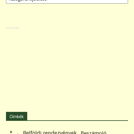
Címkék
.
Belföldi rendezvények
*
Beszámoló