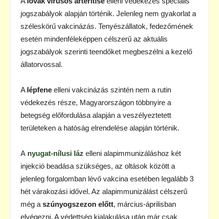
A
lovak vírusos arteritise
elleni védekezés speciális
jogszabályok alapján történik. Jelenleg nem gyakorlat a
széleskörű vakcinázás. Tenyészállatok, fedezőmének
esetén mindenféleképpen célszerű az aktuális
jogszabályok szerinti teendőket megbeszélni a kezelő
állatorvossal.
A
lépfene
elleni vakcinázás szintén nem a rutin
védekezés része, Magyarországon többnyire a
betegség előfordulása alapján a veszélyeztetett
területeken a hatóság elrendelése alapján történik.
A
nyugat-nílusi láz
elleni alapimmunizáláshoz két
injekció beadása szükséges, az oltások között a
jelenleg forgalomban lévő vakcina esetében legalább 3
hét várakozási idővel. Az alapimmunizálást célszerű
még a
szúnyogszezon előtt
, március-áprilisban
elvégezni. A védettség kialakulása után már csak