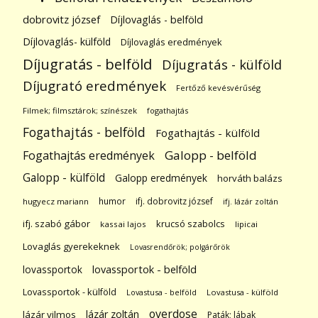
dobrovitz józsef
Díjlovaglás - belföld
Díjlovaglás- külföld
Díjlovaglás eredmények
Díjugratás - belföld
Díjugratás - külföld
Díjugrató eredmények
Fertőző kevésvérűség
Filmek; filmsztárok; színészek
fogathajtás
Fogathajtás - belföld
Fogathajtás - külföld
Galopp - belföld
Fogathajtás eredmények
Galopp - külföld
Galopp eredmények
horváth balázs
humor
ifj. dobrovitz józsef
hugyecz mariann
ifj. lázár zoltán
ifj. szabó gábor
krucsó szabolcs
kassai lajos
lipicai
Lovaglás gyerekeknek
Lovasrendőrök; polgárőrök
lovassportok
lovassportok - belföld
Lovassportok - külföld
Lovastusa - belföld
Lovastusa - külföld
overdose
lázár zoltán
lázár vilmos
Paták; lábak