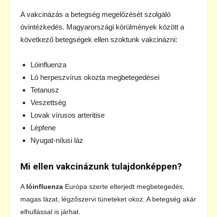
A vakcinázás a betegség megelőzését szolgáló
óvintézkedés. Magyarországi körülmények között a
következő betegségek ellen szoktunk vakcinázni:
Lóinfluenza
Ló herpeszvírus okozta megbetegedései
Tetanusz
Veszettség
Lovak vírusos arteritise
Lépfene
Nyugat-nílusi láz
Mi ellen vakcinázunk tulajdonképpen?
A
lóinfluenza
Európa szerte elterjedt megbetegedés,
magas lázat, légzőszervi tüneteket okoz. A betegség akár
elhullással is járhat.