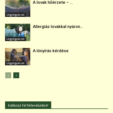
A lovak hőérzete – ...
Lógyógyászat
Allergiás lovakkal nyáron...
Lógyógyászat
A lónyírás kérdése
Lógyógyászat
Iratkozz fel hírlevelünkre!