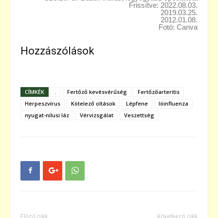
Frissítve: 2022.08.03.
2019.03.25.
2012.01.08.
Fotó: Canva
Hozzászólások
CÍMKÉK
.
Fertőző kevésvérűség
Fertőzőarteritis
Herpeszvírus
Kötelező oltások
Lépfene
lóinfluenza
nyugat-nílusi láz
Vérvizsgálat
Veszettség
Előző cikk
Következő cikk