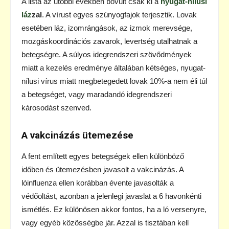
A lista az utóbbi években bővült csak ki a
nyugat-nílusi
láz
zal
. A vírust egyes szúnyogfajok terjesztik. Lovak
esetében láz, izomrángások, az izmok merevsége,
mozgáskoordinációs zavarok, levertség utalhatnak a
betegségre. A súlyos idegrendszeri szövődmények
miatt a kezelés eredménye általában kétséges, nyugat-
nílusi vírus miatt megbetegedett lovak 10%-a nem éli túl
a betegséget, vagy maradandó idegrendszeri
károsodást szenved.
A vakcinázás ütemezése
A fent említett egyes betegségek ellen különböző
időben és ütemezésben javasolt a vakcinázás. A
lóinfluenza ellen korábban évente javasolták a
védőoltást, azonban a jelenlegi javaslat a 6 havonkénti
ismétlés. Ez különösen akkor fontos, ha a ló versenyre,
vagy egyéb közösségbe jár. Azzal is tisztában kell