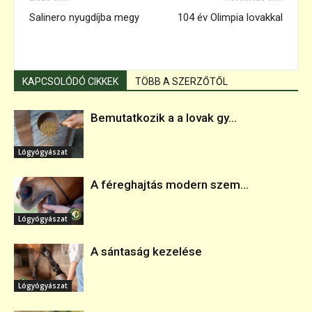
Salinero nyugdíjba megy
104 év Olimpia lovakkal
KAPCSOLÓDÓ CIKKEK
TÖBB A SZERZŐTŐL
Bemutatkozik a a lovak gy...
Lógyógyászat
A féreghajtás modern szem...
Lógyógyászat
A sántaság kezelése
Lógyógyászat