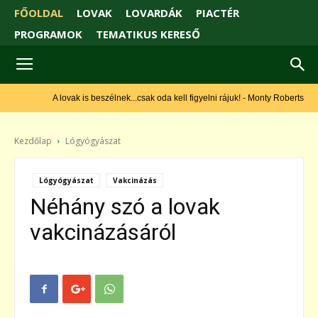
FŐOLDAL
LOVAK
LOVARDÁK
PIACTÉR
PROGRAMOK
TEMATIKUS KERESŐ
A lovak is beszélnek...csak oda kell figyelni rájuk! - Monty Roberts
Kezdőlap
Lógyógyászat
Lógyógyászat
Vakcinázás
Néhány szó a lovak
vakcinázásáról