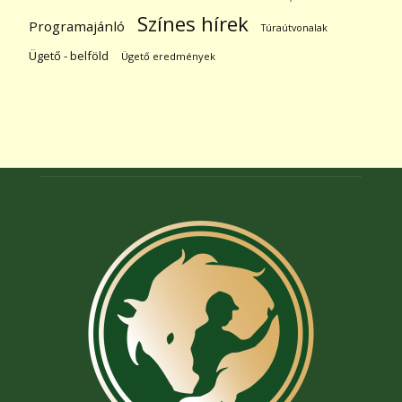
Színes hírek
Programajánló
Túraútvonalak
Ügető - belföld
Ügető eredmények