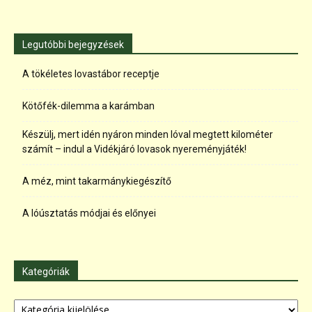
Legutóbbi bejegyzések
A tökéletes lovastábor receptje
Kötőfék-dilemma a karámban
Készülj, mert idén nyáron minden lóval megtett kilométer
számít – indul a Vidékjáró lovasok nyereményjáték!
A méz, mint takarmánykiegészítő
A lóúsztatás módjai és előnyei
Kategóriák
Kategóriák