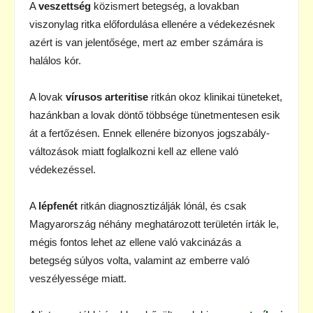
A
veszettség
közismert betegség, a lovakban
viszonylag ritka előfordulása ellenére a védekezésnek
azért is van jelentősége, mert az ember számára is
halálos kór.
A lovak
vírusos arteritise
ritkán okoz klinikai tüneteket,
hazánkban a lovak döntő többsége tünetmentesen esik
át a fertőzésen. Ennek ellenére bizonyos jogszabály-
változások miatt foglalkozni kell az ellene való
védekezéssel.
A
lépfenét
ritkán diagnosztizálják lónál, és csak
Magyarország néhány meghatározott területén írták le,
mégis fontos lehet az ellene való vakcinázás a
betegség súlyos volta, valamint az emberre való
veszélyessége miatt.