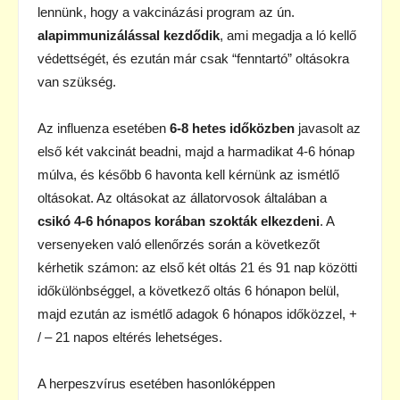
lennünk, hogy a vakcinázási program az ún.
alapimmunizálással kezdődik
, ami megadja a ló kellő
védettségét, és ezután már csak “fenntartó” oltásokra
van szükség.
Az influenza esetében
6-8 hetes időközben
javasolt az
első két vakcinát beadni, majd a harmadikat 4-6 hónap
múlva, és később 6 havonta kell kérnünk az ismétlő
oltásokat. Az oltásokat az állatorvosok általában a
csikó 4-6 hónapos korában szokták elkezdeni
. A
versenyeken való ellenőrzés során a következőt
kérhetik számon: az első két oltás 21 és 91 nap közötti
időkülönbséggel, a következő oltás 6 hónapon belül,
majd ezután az ismétlő adagok 6 hónapos időközzel, +
/ – 21 napos eltérés lehetséges.
A herpeszvírus esetében hasonlóképpen