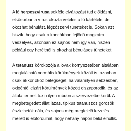
A ló
herpeszvírusa
sokféle elváltozást tud előidézni,
elsősorban a vírus okozta vetélés a fő kártétele, de
okozhat bénulást, légzőszervi tüneteket is. Sokan azt
hiszik, hogy csak a kancákban fejlődő magzatra
veszélyes, azonban ez sajnos nem így van, hiszen
például egy heréltnél is okozhat bénulásos tüneteket.
A
tetanusz
kórokozója a lovak környezetében általában
megtalálható normális körülmények között is, azonban
csak akkor okoz betegséget, ha valamilyen sebzésben,
oxigéntől elzárt körülmények között elszaporodik, és az
általa termelt toxin ilyen módon a szervezetbe kerül. A
megbetegedett állat lázas, tipikus tetanuszos görcsök
észlelhetők nála, és sajnos még megfelelő kezelés
mellett is előfordulhat, hogy néhány napon belül elhullik.