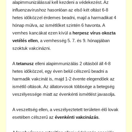
alapimmunizálással kell kezdeni a védekezést. Az
influenzavírushoz hasonlóan az első két oltást 6-8
hetes időközzel érdemes beadni, majd a harmadikat 4
hónap múlva, az ismétlőket szintén 6 havonta. A
vemhes kancákat ezen kívül a
herpesz vírus okozta
vetélés ellen
, a vemhesség 5. 7. és 9. hónapjában
szoktuk vakcinázni.
A
tetanusz
elleni alapimmunizálás 2 oltásból áll 4-8
hetes időközzel, egy éven belül célszerű beadni a
harmadik vakcinát is, majd 1-2 évente elegendőek az
ismétlő oltások. Az állatorvosok többsége a betegség
veszélyessége miatt az évenkénti ismétlést javasolja.
A veszettség ellen, a veszélyeztetett területen élő lovak
esetében célszerű az
évenkénti vakcinázás
.