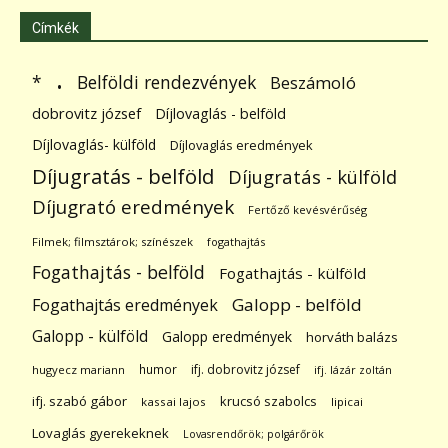
Címkék
.
Belföldi rendezvények
*
Beszámoló
dobrovitz józsef
Díjlovaglás - belföld
Díjlovaglás- külföld
Díjlovaglás eredmények
Díjugratás - belföld
Díjugratás - külföld
Díjugrató eredmények
Fertőző kevésvérűség
Filmek; filmsztárok; színészek
fogathajtás
Fogathajtás - belföld
Fogathajtás - külföld
Galopp - belföld
Fogathajtás eredmények
Galopp - külföld
Galopp eredmények
horváth balázs
humor
ifj. dobrovitz józsef
hugyecz mariann
ifj. lázár zoltán
ifj. szabó gábor
krucsó szabolcs
kassai lajos
lipicai
Lovaglás gyerekeknek
Lovasrendőrök; polgárőrök