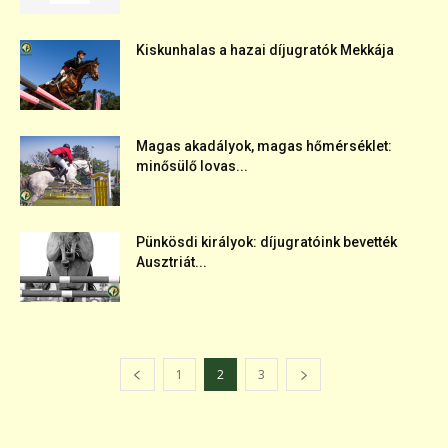
Kiskunhalas a hazai díjugratók Mekkája
Magas akadályok, magas hőmérséklet:
minősülő lovas...
Pünkösdi királyok: díjugratóink bevették
Ausztriát...
1
2
3