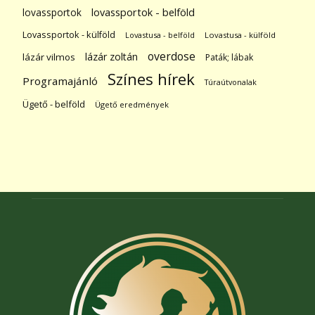
lovassportok
lovassportok - belföld
Lovassportok - külföld
Lovastusa - belföld
Lovastusa - külföld
overdose
lázár zoltán
lázár vilmos
Paták; lábak
Színes hírek
Programajánló
Túraútvonalak
Ügető - belföld
Ügető eredmények