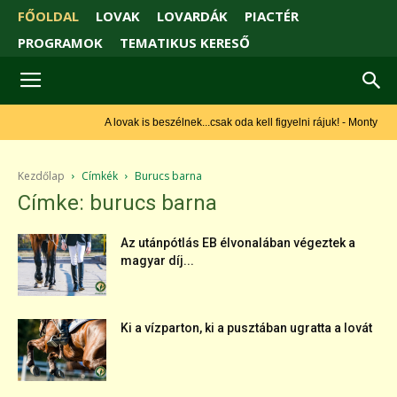
FŐOLDAL
LOVAK
LOVARDÁK
PIACTÉR
PROGRAMOK
TEMATIKUS KERESŐ
A lovak is beszélnek...csak oda kell figyelni rájuk! - Monty Roberts
Kezdőlap
Címkék
Burucs barna
Címke: burucs barna
Az utánpótlás EB élvonalában végeztek a
magyar díj...
Ki a vízparton, ki a pusztában ugratta a lovát