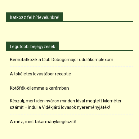
Iratkozz fel hírlevelünkre!
Legutóbbi bejegyzések
Bemutatkozik a Club Dobogómajor üdülőkomplexum
A tökéletes lovastábor receptje
Kötőfék-dilemma a karámban
Készülj, mert idén nyáron minden lóval megtett kilométer
számít – indul a Vidékjáró lovasok nyereményjáték!
A méz, mint takarmánykiegészítő