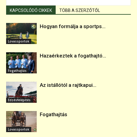
KAPCSOLÓDÓ CIKKEK
TÖBB A SZERZŐTŐL
Hogyan formálja a sportps...
Lovassportok
Hazaérkeztek a fogathajtó...
Fogathajtás
Az istállótól a rajtkapui...
Edzésfelépítés
Fogathajtás
Lovassportok