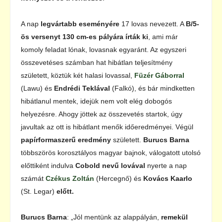
A nap
legvártabb eseményére
17 lovas nevezett. A
B/5-
ös versenyt
130 cm-es pályára írták ki
, ami már
komoly feladat lónak, lovasnak egyaránt. Az egyszeri
összevetéses számban hat hibátlan teljesítmény
született, köztük két halasi lovassal,
Füzér Gáborral
(Lawu) és
Endrédi Teklával
(Falkó), és bár mindketten
hibátlanul mentek, idejük nem volt elég dobogós
helyezésre. Ahogy jöttek az összevetés startok, úgy
javultak az ott is hibátlant menők időeredményei. Végül
papírformaszerű eredmény
született.
Burucs Barna
többszörös korosztályos magyar bajnok, válogatott utolsó
előttiként indulva
Cobold nevű lovával
nyerte a nap
számát
Czékus Zoltán
(Hercegnő) és
Kovács Kaarlo
(St. Legar)
előtt.
Burucs Barna
: „Jól mentünk az alappályán,
remekül