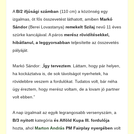
A
B/2 ifjúsági számban
(110 cm) a közönség egy
izgalmas, öt fős összevetést láthatott, amiben
Markó
Sándor
(Berei Lovastanya)
remekelt Szilaj
nevű 11 éves
szürke kancájával. A páros
merész rövidítésekkel,
hibátlanul, a leggyorsabban
teljesítette az összevetés
pályáját.
Markó Sándor: „
Így terveztem
. Láttam, hogy pár helyen,
ha kockáztatva is, de sok távolságot nyerhetek, ha
rövidebbre veszem a fordulókat. Tudatos volt, bár néha
úgy éreztem, hogy merész voltam, de a lovam jó partner
volt ebben.”
A nap izgalmait az egyik legrangosabb versenyszám, a
B/3 nyitott
kategória
és Alföld Kupa III. fordulója
hozta, ahol
Marton András
PM Fairplay nyergében
volt