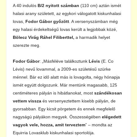
A 40 indulós
B/2 nyitott számban
(110 cm) aztán ismét
halasi arany született, az egykori válogatott kiskunhalasi
lovas,
Fodor Gábor győzött
. A versenyszámban még
egy halasi érdekeltségű lovas került a legjobbak közé,
Bölecz Virág Ráhel Filiberttel,
a harmadik helyet
szerezte meg.
Fodor Gábor
: „Másféléve találkoztunk
Lévis
(E. Co
Lévis) nevű lovammal, a 2009-es születésű szürke
ménnel. Bár ez idő alatt más is lovagolta, négy hónapja
ismét együtt dolgozunk. Már mentünk magasabb, 125
centiméteres pályán is hibátlanokat, most
szándékosan
vettem vissza
és versenyeztettem kisebb pályán, de
gyorsabban. Egy kicsit pörgetem és ennek megfelelő
nagyságú pályákon megyek. Összességében
elégedett
vagyok vele, hozza, amit terveztem
” – mondta az
Equirria Lovasklub kiskunhalasi sportolója.