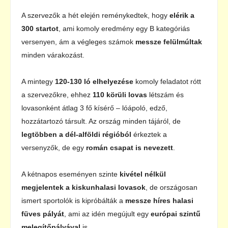
A szervezők a hét elején reménykedtek, hogy
elérik a
300 startot
, ami komoly eredmény egy B kategóriás
versenyen, ám a végleges számok
messze felülmúltak
minden várakozást.
A mintegy
120-130 ló elhelyezése
komoly feladatot rótt
a szervezőkre, ehhez
1
10 körüli lovas
létszám és
lovasonként átlag 3 fő kísérő – lóápoló, edző,
hozzátartozó társult. Az ország minden tájáról, de
legtöbben a dél-alföldi régióból
érkeztek a
versenyzők, de egy
román csapat is nevezett
.
A kétnapos eseményen szinte
kivétel nélkül
megjelentek a kiskunhalasi lovasok
, de országosan
ismert sportolók is kipróbálták a
messze híres halasi
füves pályát
, ami az idén megújult egy
európai szintű
melegítőpályával
is.