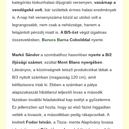
kategóriás kiskunhalasi díjugrató versenyen,
vasárnap a
vendégeké volt
, bár születtek érmes halasi eredmények
is. A nap hét versenyszáma közül az utolsó volt a
legrangosabb, nem csak a nehézsége, hanem a
felajánlott pénzdíj miatt is.
A B/5-öst
végül izgalmas
összevetésben,
Burucs Barna
Cobolddal
nyerte.
Markó Sándor
a szombatihoz hasonlóan
nyerte a B/2
ifjúsági számot
, ezúttal
Mont Blanc nyergében
.
Látványos, a közönségnek tetsző produkciókat láttak a
B/3 nyitott számban (magasság 120 cm), amit
kétfázisosra írtak ki. Ebben a számban a pálya
alapszakaszát hibátlanul teljesítő lovas a második
fázisban további feladatokkal kap esélyt a győzelemre.
Ez jellemzően azt hozta, hogy az első fázist higgadtan
vették a lovasok, a másodikban pedig rákapcsoltak. A
kivételt
Fodor István
, a Tisza- mente Alapítvány lovasa