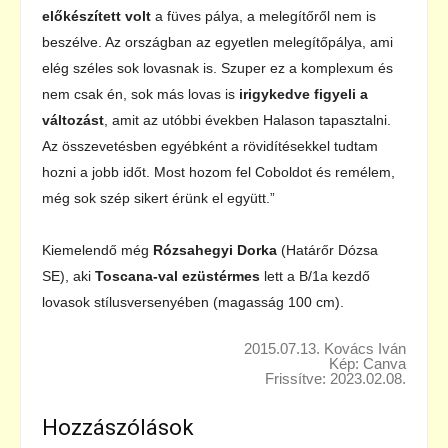
előkészített volt
a füves pálya, a melegítőről nem is
beszélve. Az országban az egyetlen melegítőpálya, ami
elég széles sok lovasnak is. Szuper ez a komplexum és
nem csak én, sok más lovas is
irigykedve figyeli a
változást
, amit az utóbbi években Halason tapasztalni.
Az összevetésben egyébként a rövidítésekkel tudtam
hozni a jobb időt. Most hozom fel Coboldot és remélem,
még sok szép sikert érünk el együtt.”
Kiemelendő még
Rózsahegyi Dorka
(Határőr Dózsa
SE), aki
Toscana-val ezüstérmes
lett a B/1a kezdő
lovasok stílusversenyében (magasság 100 cm).
2015.07.13. Kovács Iván
Kép: Canva
Frissítve: 2023.02.08.
Hozzászólások