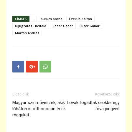
CÍMKÉK
.
burucs barna
Czékus Zoltán
Díjugratás - belföld
Fodor Gábor
Füzér Gábor
Marton András
Előző cikk
Következő cikk
Magyar színművészek, akik
Lovak fogadtak örökbe egy
lóháton is otthonosan érzik
árva pingvint
magukat