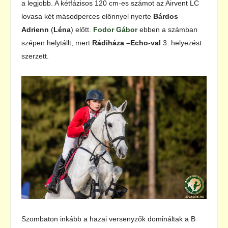
a legjobb. A kétfázisos 120 cm-es számot az Airvent LC
lovasa két másodperces előnnyel nyerte
Bárdos
Adrienn
(
Léna
) előtt.
Fodor Gábor
ebben a számban
szépen helytállt, mert
Rádiháza –Echo-val
3. helyezést
szerzett.
Szombaton inkább a hazai versenyzők domináltak a B