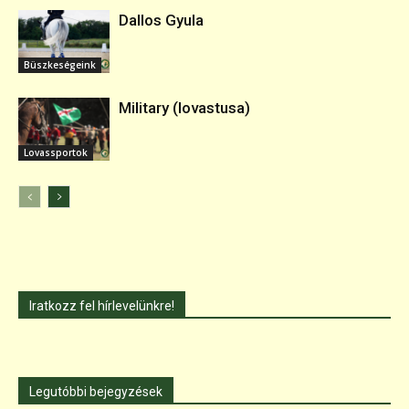
Dallos Gyula
Büszkeségeink
Military (lovastusa)
Lovassportok
Iratkozz fel hírlevelünkre!
Legutóbbi bejegyzések