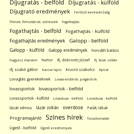
Díjugratás - belföld
Díjugratás - külföld
Díjugrató eredmények
Fertőző kevésvérűség
Filmek; filmsztárok; színészek
fogathajtás
Fogathajtás - belföld
Fogathajtás - külföld
Galopp - belföld
Fogathajtás eredmények
Galopp - külföld
Galopp eredmények
horváth balázs
humor
ifj. dobrovitz józsef
hugyecz mariann
ifj. lázár zoltán
ifj. szabó gábor
krucsó szabolcs
kassai lajos
lipicai
Lovaglás gyerekeknek
Lovasrendőrök; polgárőrök
lovassportok
lovassportok - belföld
Lovassportok - külföld
Lovastusa - belföld
Lovastusa - külföld
overdose
lázár zoltán
lázár vilmos
Paták; lábak
Színes hírek
Programajánló
Túraútvonalak
Ügető - belföld
Ügető eredmények