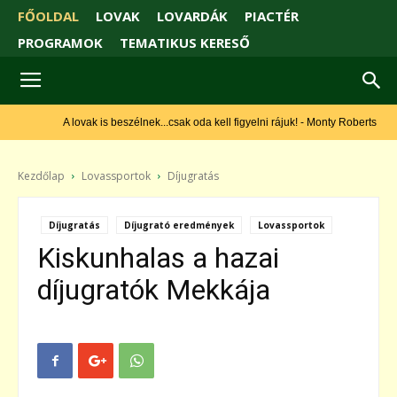
FŐOLDAL
LOVAK
LOVARDÁK
PIACTÉR
PROGRAMOK
TEMATIKUS KERESŐ
A lovak is beszélnek...csak oda kell figyelni rájuk! - Monty Roberts
Kezdőlap
Lovassportok
Díjugratás
Díjugratás
Díjugrató eredmények
Lovassportok
Kiskunhalas a hazai
díjugratók Mekkája