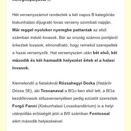
Hét versenyszámot rendeztek a két napos B kategóriás
kiskunhalasi díjugrató lovas verseny szombati napján.
Már reggel nyolckor nyeregbe pattantak
az első
számban induló lovasok. Bár az ország számos pontjáról
érkeztek lovasok, elmondható, hogy remekül szerepeltek
a hazai versenyzők. Hat versenyszám után
két első, két
második és két harmadik helyezést értek el a halasi
lovasok.
Kiemelendő a fiataloknál
Rózsahegyi Dorka
(Határőr
Dózsa SE), aki
Toscanaval
a B/1c-ben első lett, a B/1a
kezdőlovasok stílusversenyében pedig ezüstöt szereztek.
Forgó Fanni
(Kiskunhalasi Lovasbandérium) is a helyi
utánpótlás erősségét jelzi a B/0 számban
Fontossal
elért második helyezésével.