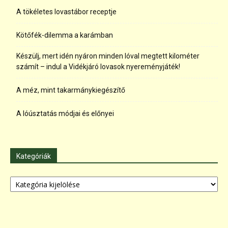
A tökéletes lovastábor receptje
Kötőfék-dilemma a karámban
Készülj, mert idén nyáron minden lóval megtett kilométer
számít – indul a Vidékjáró lovasok nyereményjáték!
A méz, mint takarmánykiegészítő
A lóúsztatás módjai és előnyei
Kategóriák
Kategóriák