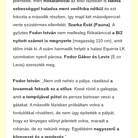
jelentette, mert
Rókatánccal
az első fázisban is
rakéta
sebességgel haladva ment verőhiba nélkül
és ezt
fokozta a második részben, így majd két másodperccel
verte ezüstérmes ellenfelét,
Szarka Évát (Fauna)
. A
győztes
Fodor István
nem mellesleg Rókatánccal
a B/2
nyitott számot is megnyerte
(magasság 110 cm), amit
időre írták ki. A szám harmadik helyét a halasi Equirria LK
szombaton nyerő párosa,
Fodor Gábor és Levis
(E.co
Levis) szerezték meg.
Fodor István
: „Nem volt nehéz a pálya, ráadásul
a
lovamnak fekszik ez a stílus
. Kissé rövid a galoppja,
amit
a tempójával pótol
és persze biztosan veszi a
gátakat. A második fázisban próbáltam volna a
fordulókkal rövidíteni, de nem úgy építették a pályát,
hogy ez lényeges előnyt jelentett volna, maradt a
rohanás, de ez nekünk megy. Egyébként
nagyszerű a
környezet és a rendezés
.”