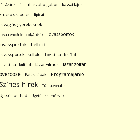
ifj. szabó gábor
ifj. lázár zoltán
kassai lajos
krucsó szabolcs
lipicai
Lovaglás gyerekeknek
lovassportok
Lovasrendőrök; polgárőrök
lovassportok - belföld
Lovassportok - külföld
Lovastusa - belföld
lázár zoltán
lázár vilmos
Lovastusa - külföld
overdose
Programajánló
Paták; lábak
Színes hírek
Túraútvonalak
Ügető - belföld
Ügető eredmények