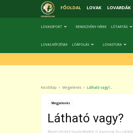
FŐOLDAL
LOVAK
LOVARDÁK
LOVASSPORT
RENDEZVÉNY HÍREK
LÓTARTÁS
LOVAS KÉPZÉSEK
LÓÁPOLÁS
LOVASTÚRA
Kezdőlap
Megjelenés
Látható vagy?...
Megjelenés
Látható vagy?
Regisztráld lovardádat a lovasok.hu olda