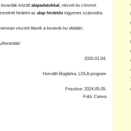
 lovardák között
alapadatokkal
, névvel és címmel.
zeretnél hirdetni az
alap hirdetés
ingyenes számodra.
arosan viszont látunk a lovasok.hu oldalán.
u/lovardak/
2020.01.04.
Horváth Boglárka, LOLA program
Frissítve: 2024.05.05.
Fotó: Canva