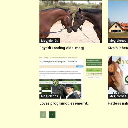
Megjelenés
Megjelenés
Egyedi Landing oldal megj...
Kiváló lehe
Megjelenés
Megjelenés
Lovas programot, eseményt...
Hirdess nálu