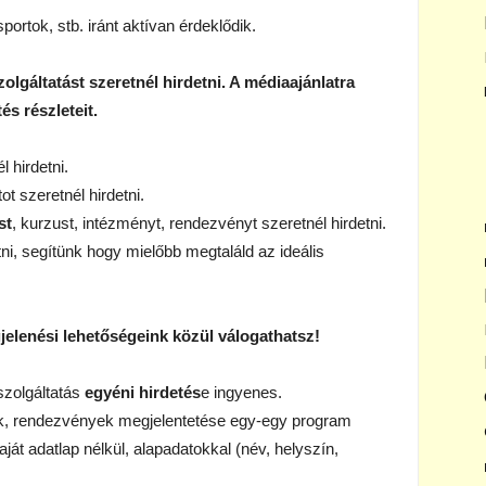
rtok, stb. iránt aktívan érdeklődik.
olgáltatást szeretnél hirdetni. A médiaajánlatra
és részleteit.
l hirdetni.
tot szeretnél hirdetni.
st
, kurzust, intézményt, rendezvényt szeretnél hirdetni.
tni, segítünk hogy mielőbb megtaláld az ideális
lenési lehetőségeink közül válogathatsz!
szolgáltatás
egyéni hirdetés
e ingyenes.
, rendezvények megjelentetése egy-egy program
át adatlap nélkül, alapadatokkal (név, helyszín,