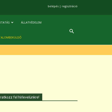
belépés
|
regisztráció
KTATÁS
ÁLLATVÉDELEM
TALOMBEKÜLDŐ
Iratkozz fel hírlevelünkre!