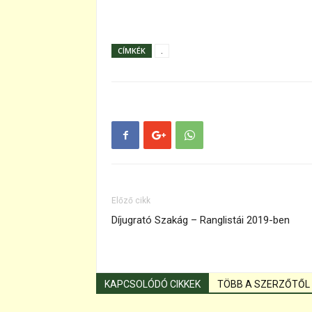
CÍMKÉK
.
Előző cikk
Díjugrató Szakág – Ranglistái 2019-ben
KAPCSOLÓDÓ CIKKEK
TÖBB A SZERZŐTŐL