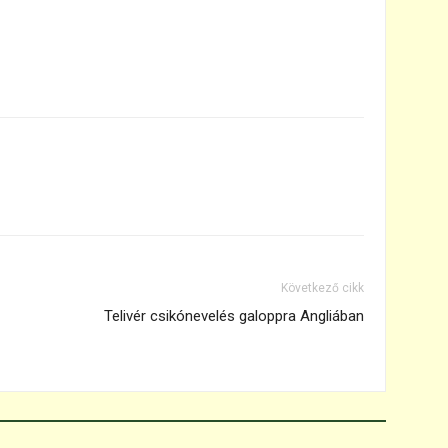
Következő cikk
Telivér csikónevelés galoppra Angliában