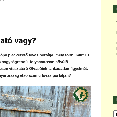
ató vagy?
pa piacvezető lovas portálja, mely több, mint 10
es nagyságrendű, folyamatosan bővülő
sen visszatérő Olvasóink lankadatlan figyelmét.
yarország első számú lovas portálján?
Ka