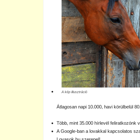
A kép illusztráció
Átlagosan napi 10.000, havi körülbelül 80
Több, mint 35.000 hírlevél feliratkozónk 
A Google-ban a lovakkal kapcsolatos szava
Lovasok.hu szerepel!