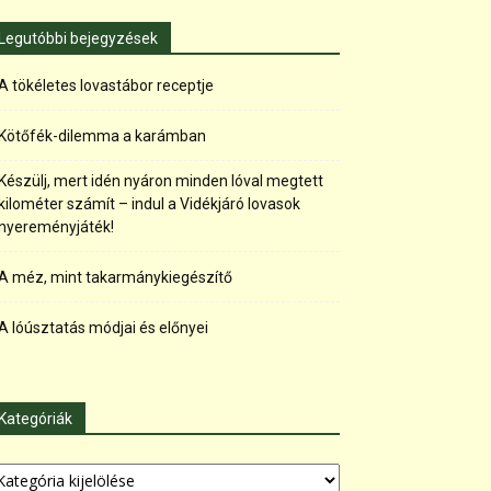
Legutóbbi bejegyzések
A tökéletes lovastábor receptje
Kötőfék-dilemma a karámban
Készülj, mert idén nyáron minden lóval megtett
kilométer számít – indul a Vidékjáró lovasok
nyereményjáték!
A méz, mint takarmánykiegészítő
A lóúsztatás módjai és előnyei
Kategóriák
tegóriák