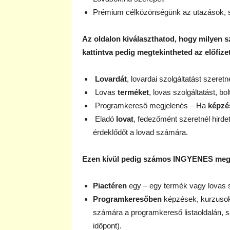
Prémium célközönségünk az utazások, spo
Az oldalon kiválaszthatod, hogy milyen sz
kattintva pedig megtekintheted az előfizet
Lovardát
, lovardai szolgáltatást szeretné
Lovas
terméket
, lovas szolgáltatást, bol
Programkereső megjelenés – Ha
képzé
Eladó
lovat
, fedezőmént szeretnél hirde
érdeklődőt a lovad számára.
Ezen kívül pedig számos INGYENES megje
Piactéren
egy – egy termék vagy lovas 
Programkeresőben
képzések, kurzusok
számára a programkereső listaoldalán, saj
időpont).