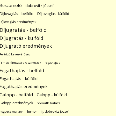
Beszámoló
dobrovitz józsef
Díjlovaglás - belföld
Díjlovaglás- külföld
Díjlovaglás eredmények
Díjugratás - belföld
Díjugratás - külföld
Díjugrató eredmények
Fertőző kevésvérűség
Filmek; filmsztárok; színészek
fogathajtás
Fogathajtás - belföld
Fogathajtás - külföld
Fogathajtás eredmények
Galopp - belföld
Galopp - külföld
Galopp eredmények
horváth balázs
humor
ifj. dobrovitz józsef
hugyecz mariann