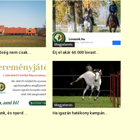
Megjelenés
tőség nem csak...
Érj el akár 60.000 lovast...
Megjelenés
nk, és nyerd ...
Ha igazán hatékony kampán...