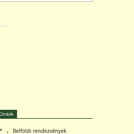
Címkék
.
Belföldi rendezvények
*