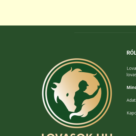
RÓ
Lova
lova
Mind
Adat
Kapc