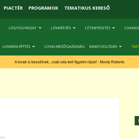
PIACTÉR
PROGRAMOK
TEMATIKUS KERESŐ
LÓGYÓGYÁSZAT
LÓKIKÉPZÉS
LÓTENYÉSZTÉS
LOVASO
LOVARDA ÉPÍTÉS
LOVAS MEZŐGAZDASÁG
KIKAPCSOLÓDÁS
TAR
A lovak is beszélnek...csak oda kell figyelni rájuk! - Monty Roberts
lán