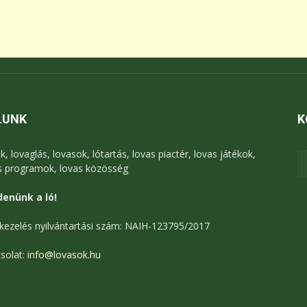
LUNK
K
k, lovaglás, lovasok, lótartás, lovas piactér, lovas játékok,
s programok, lovas közösség
enünk a ló!
kezelés nyilvántartási szám: NAIH-123795/2017
solat:
info@lovasok.hu