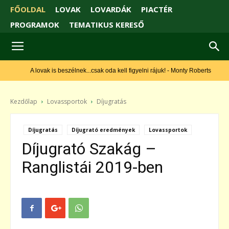
FŐOLDAL
LOVAK
LOVARDÁK
PIACTÉR
PROGRAMOK
TEMATIKUS KERESŐ
A lovak is beszélnek...csak oda kell figyelni rájuk! - Monty Roberts
Kezdőlap
Lovassportok
Díjugratás
Díjugratás
Díjugrató eredmények
Lovassportok
Díjugrató Szakág –
Ranglistái 2019-ben