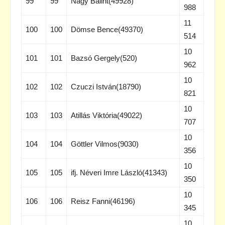
99
99
Nagy Bálint(49928)
988
11
100
100
Dömse Bence(49370)
514
10
101
101
Bazsó Gergely(520)
962
10
102
102
Czuczi István(18790)
821
10
103
103
Atillás Viktória(49022)
707
10
104
104
Göttler Vilmos(9030)
356
10
105
105
ifj. Néveri Imre László(41343)
350
10
106
106
Reisz Fanni(46196)
345
10