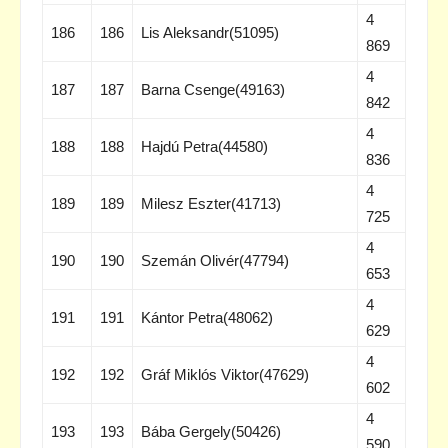
4
186
186
Lis Aleksandr(51095)
869
4
187
187
Barna Csenge(49163)
842
4
188
188
Hajdú Petra(44580)
836
4
189
189
Milesz Eszter(41713)
725
4
190
190
Szemán Olivér(47794)
653
4
191
191
Kántor Petra(48062)
629
4
192
192
Gráf Miklós Viktor(47629)
602
4
193
193
Bába Gergely(50426)
590