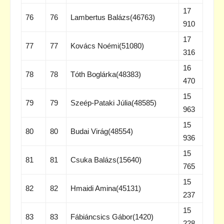
17
76
76
Lambertus Balázs(46763)
910
17
77
77
Kovács Noémi(51080)
316
16
78
78
Tóth Boglárka(48383)
470
15
79
79
Szeép-Pataki Júlia(48585)
963
15
80
80
Budai Virág(48554)
936
15
81
81
Csuka Balázs(15640)
765
15
82
82
Hmaidi Amina(45131)
237
15
83
83
Fábiáncsics Gábor(1420)
228