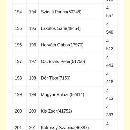
4
194
194
Szigeti Panna(50249)
557
4
195
195
Lakatos Sára(48454)
548
4
196
196
Horváth Gábor(17970)
512
4
197
197
Osztovits Péter(51796)
443
4
198
198
Dér Tibor(7150)
416
4
199
199
Magyar Balázs(52914)
413
4
200
200
Kis Zsolt(41752)
383
4
201
201
Kákossy Szabina(46887)