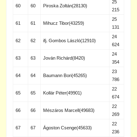
25
60
60
Piroska Zoltán(28130)
215
25
61
61
Mihucz Tibor(43259)
131
24
62
62
ifj. Gombos László(12910)
624
24
63
63
Jován Richárd(8420)
354
23
64
64
Baumann Bori(45265)
786
22
65
65
Kollár Péter(49901)
674
22
66
66
Mészáros Marcell(49683)
269
22
67
67
Ágoston Csenge(45633)
236