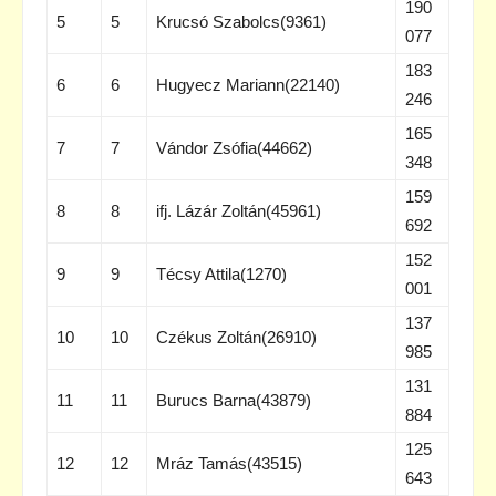
190
5
5
Krucsó Szabolcs(9361)
077
183
6
6
Hugyecz Mariann(22140)
246
165
7
7
Vándor Zsófia(44662)
348
159
8
8
ifj. Lázár Zoltán(45961)
692
152
9
9
Técsy Attila(1270)
001
137
10
10
Czékus Zoltán(26910)
985
131
11
11
Burucs Barna(43879)
884
125
12
12
Mráz Tamás(43515)
643