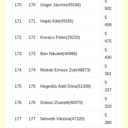
5
170
170
Unger Jázmin(49186)
502
5
171
171
Hajdú Kitti(49165)
499
5
172
172
Kovács Péter(29220)
475
5
173
173
Bán Nikolett(40986)
430
5
174
174
Molnár Emese Zoé(48873)
361
5
175
175
Hegedűs Adél Dóra(51308)
337
5
176
176
Dobozi Zsanett(46975)
310
5
177
177
Németh Viktória(47320)
260