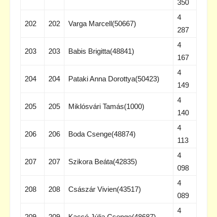
350
4
202
202
Varga Marcell(50667)
287
4
203
203
Babis Brigitta(48841)
167
4
204
204
Pataki Anna Dorottya(50423)
149
4
205
205
Miklósvári Tamás(1000)
140
4
206
206
Boda Csenge(48874)
113
4
207
207
Szikora Beáta(42835)
098
4
208
208
Császár Vivien(43517)
089
4
209
209
Kacsó Júlia Csenge(48687)