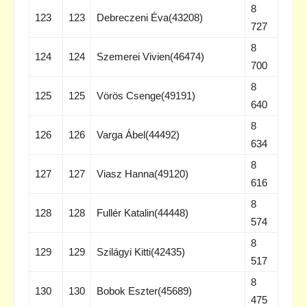
8
123
123
Debreczeni Éva(43208)
727
8
124
124
Szemerei Vivien(46474)
700
8
125
125
Vörös Csenge(49191)
640
8
126
126
Varga Ábel(44492)
634
8
127
127
Viasz Hanna(49120)
616
8
128
128
Fullér Katalin(44448)
574
8
129
129
Szilágyi Kitti(42435)
517
8
130
130
Bobok Eszter(45689)
475