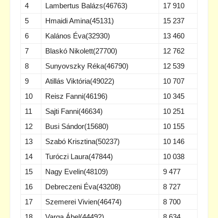
4
Lambertus Balázs(46763)
17 910
5
Hmaidi Amina(45131)
15 237
6
Kalános Éva(32930)
13 460
7
Blaskó Nikolett(27700)
12 762
8
Sunyovszky Réka(46790)
12 539
9
Atillás Viktória(49022)
10 707
10
Reisz Fanni(46196)
10 345
11
Sajti Fanni(46634)
10 251
12
Busi Sándor(15680)
10 155
13
Szabó Krisztina(50237)
10 146
14
Turóczi Laura(47844)
10 038
15
Nagy Evelin(48109)
9 477
16
Debreczeni Éva(43208)
8 727
17
Szemerei Vivien(46474)
8 700
18
Varga Ábel(44492)
8 634