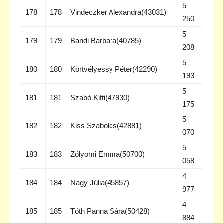
5
178
178
Vindeczker Alexandra(43031)
250
5
179
179
Bandi Barbara(40785)
208
5
180
180
Körtvélyessy Péter(42290)
193
5
181
181
Szabó Kitti(47930)
175
5
182
182
Kiss Szabolcs(42881)
070
5
183
183
Zólyomi Emma(50700)
058
4
184
184
Nagy Júlia(45857)
977
4
185
185
Tóth Panna Sára(50428)
884