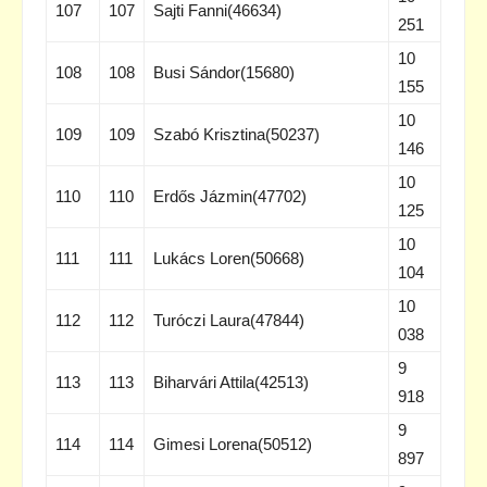
107
107
Sajti Fanni(46634)
251
10
108
108
Busi Sándor(15680)
155
10
109
109
Szabó Krisztina(50237)
146
10
110
110
Erdős Jázmin(47702)
125
10
111
111
Lukács Loren(50668)
104
10
112
112
Turóczi Laura(47844)
038
9
113
113
Biharvári Attila(42513)
918
9
114
114
Gimesi Lorena(50512)
897