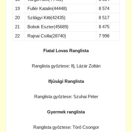
19
Fullér Katalin(44448)
8 574
20
Szilágyi Kitti(42435)
8 517
21
Bobok Eszter(45689)
8 475
22
Rajnai Csilla(28740)
7 998
Fiatal Lovas Ranglista
Ranglista győztese: Ifj, Lázár Zoltán
Ifjúsági Ranglista
Ranglista győztese: Szuhai Péter
Gyermek ranglista
Ranglista győztese: Törő Csongor