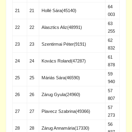
64
21
21
Hollé Sára(45140)
003
63
22
22
Alasztics Aliz(48991)
255
62
23
23
Szentirmai Péter(9191)
832
61
24
24
Kovács Roland(47287)
878
59
25
25
Máriás Sára(46590)
940
57
26
26
Zárug Gyula(24960)
807
57
27
27
Plavecz Szabrina(49366)
273
56
28
28
Zárug Annamária(17330)
937