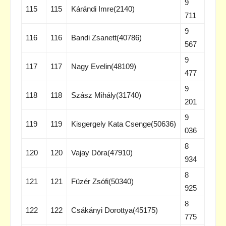
9
115
115
Kárándi Imre(2140)
711
9
116
116
Bandi Zsanett(40786)
567
9
117
117
Nagy Evelin(48109)
477
9
118
118
Szász Mihály(31740)
201
9
119
119
Kisgergely Kata Csenge(50636)
036
8
120
120
Vajay Dóra(47910)
934
8
121
121
Füzér Zsófi(50340)
925
8
122
122
Csákányi Dorottya(45175)
775