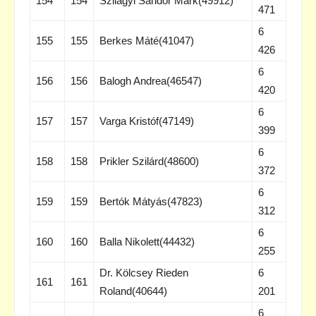
154
154
Szilágyi Sándor Márk(49912)
471
6
155
155
Berkes Máté(41047)
426
6
156
156
Balogh Andrea(46547)
420
6
157
157
Varga Kristóf(47149)
399
6
158
158
Prikler Szilárd(48600)
372
6
159
159
Bertók Mátyás(47823)
312
6
160
160
Balla Nikolett(44432)
255
Dr. Kölcsey Rieden
6
161
161
Roland(40644)
201
6