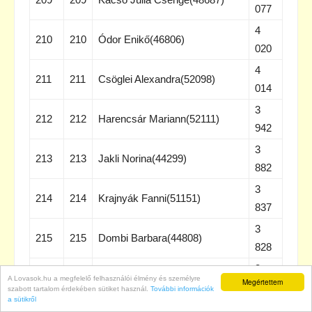
077
4
210
210
Ódor Enikő(46806)
020
4
211
211
Csöglei Alexandra(52098)
014
3
212
212
Harencsár Mariann(52111)
942
3
213
213
Jakli Norina(44299)
882
3
214
214
Krajnyák Fanni(51151)
837
3
215
215
Dombi Barbara(44808)
828
3
216
216
Tibol Balázs(50429)
A Lovasok.hu a megfelelő felhasználói élmény és személyre
Megértettem
759
szabott tartalom érdekében sütiket használ.
További információk
a sütikről
3