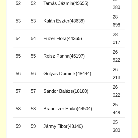
52
52
Tamás Jázmin(49695)
289
28
53
53
Kalán Eszter(48639)
698
28
54
54
Füzér Flóra(44365)
017
26
55
55
Reisz Panna(46197)
922
26
56
56
Gulyás Dominik(48444)
213
26
57
57
Sándor Balázs(18180)
022
25
58
58
Braunitzer Enikő(44504)
449
25
59
59
Jármy Tibor(48140)
389