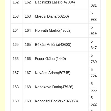
162
162
Babinszki László(47004)
081
5
163
163
Marosi Diána(50250)
988
5
164
164
Horváth Márkó(48052)
919
5
165
165
Békási Antónia(48689)
847
5
166
166
Fodor Gábor(1440)
760
5
167
167
Kovács Ádám(50745)
724
5
168
168
Kazakova Daria(47926)
655
5
169
169
Konecsni Boglárka(46068)
622