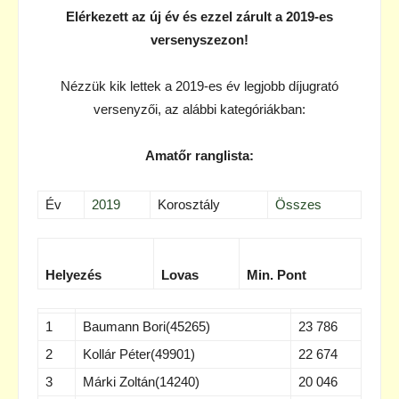
Elérkezett az új év és ezzel zárult a 2019-es
versenyszezon!
Nézzük kik lettek a 2019-es év legjobb díjugrató
versenyzői, az alábbi kategóriákban:
Amatőr ranglista:
Év
2019
Korosztály
Összes
Helyezés
Lovas
Min. Pont
1
Baumann Bori(45265)
23 786
2
Kollár Péter(49901)
22 674
3
Márki Zoltán(14240)
20 046