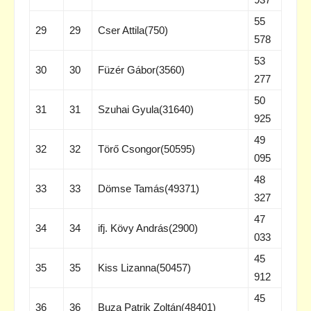
55
29
29
Cser Attila(750)
578
53
30
30
Füzér Gábor(3560)
277
50
31
31
Szuhai Gyula(31640)
925
49
32
32
Törő Csongor(50595)
095
48
33
33
Dömse Tamás(49371)
327
47
34
34
ifj. Kövy András(2900)
033
45
35
35
Kiss Lizanna(50457)
912
45
36
36
Buza Patrik Zoltán(48401)