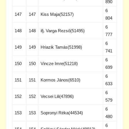
890
6
147
147
Kiss Maja(52157)
804
6
148
148
ifj. Varga Rezső(51495)
777
6
149
149
Hriazik Tamás(51998)
741
6
150
150
Vincze Imre(51218)
699
6
151
151
Kormos János(6510)
633
6
152
152
Vecsei Lili(47896)
579
6
153
153
Sopronyi Réka(44534)
480
6