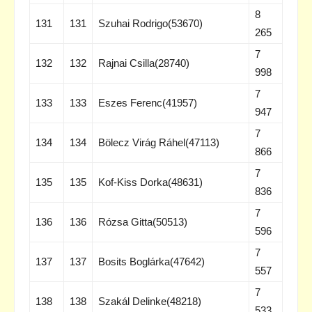
8
131
131
Szuhai Rodrigo(53670)
265
7
132
132
Rajnai Csilla(28740)
998
7
133
133
Eszes Ferenc(41957)
947
7
134
134
Bölecz Virág Ráhel(47113)
866
7
135
135
Kof-Kiss Dorka(48631)
836
7
136
136
Rózsa Gitta(50513)
596
7
137
137
Bosits Boglárka(47642)
557
7
138
138
Szakál Delinke(48218)
533