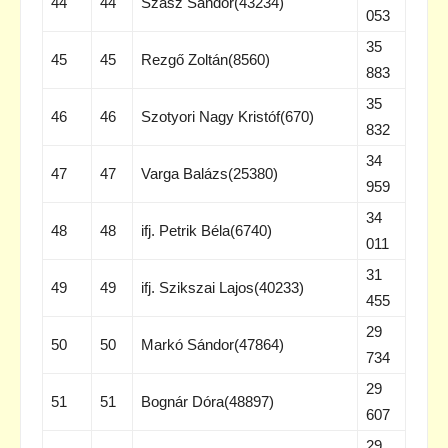
44
44
Szász Sándor(43234)
053
35
45
45
Rezgő Zoltán(8560)
883
35
46
46
Szotyori Nagy Kristóf(670)
832
34
47
47
Varga Balázs(25380)
959
34
48
48
ifj. Petrik Béla(6740)
011
31
49
49
ifj. Szikszai Lajos(40233)
455
29
50
50
Markó Sándor(47864)
734
29
51
51
Bognár Dóra(48897)
607
29