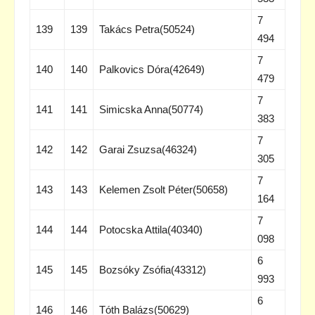
7
139
139
Takács Petra(50524)
494
7
140
140
Palkovics Dóra(42649)
479
7
141
141
Simicska Anna(50774)
383
7
142
142
Garai Zsuzsa(46324)
305
7
143
143
Kelemen Zsolt Péter(50658)
164
7
144
144
Potocska Attila(40340)
098
6
145
145
Bozsóky Zsófia(43312)
993
6
146
146
Tóth Balázs(50629)