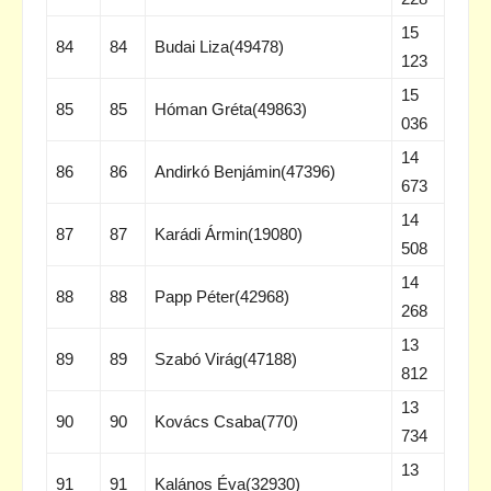
15
84
84
Budai Liza(49478)
123
15
85
85
Hóman Gréta(49863)
036
14
86
86
Andirkó Benjámin(47396)
673
14
87
87
Karádi Ármin(19080)
508
14
88
88
Papp Péter(42968)
268
13
89
89
Szabó Virág(47188)
812
13
90
90
Kovács Csaba(770)
734
13
91
91
Kalános Éva(32930)