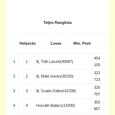
Teljes Ranglista
Helyezés
Lovas
Min. Pont
454
1
1
ifj. Tóth László(40087)
105
323
2
2
ifj. Máté István(36150)
723
320
3
3
ifj. Szabó Gábor(42338)
707
303
4
4
Horváth Balázs(14200)
857