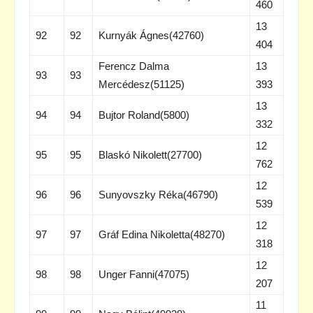
460
13
92
92
Kurnyák Ágnes(42760)
404
Ferencz Dalma
13
93
93
Mercédesz(51125)
393
13
94
94
Bujtor Roland(5800)
332
12
95
95
Blaskó Nikolett(27700)
762
12
96
96
Sunyovszky Réka(46790)
539
12
97
97
Gráf Edina Nikoletta(48270)
318
12
98
98
Unger Fanni(47075)
207
11