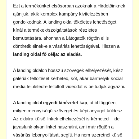
Ezt a termékünket elsősorban azoknak a Hirdetőinknek
ajánljuk, akik komplex kampány kivitelezésben
gondolkodnak. A landing oldal tökéletes lehetőséget
kínál a termékek/szolgáltatások részletes
bemutatására, ahonnan a Látogatók rögtön el is
dönthetik élnek-e a vásárlás lehetőségével. Hiszen
a
landing oldal fő célja: az eladás
.
A landing oldalon hosszú szövegek elhelyezését, kész
galériák feltöltését kérheted, sőt, akár bármelyik social
média felületedre feltöltött videódat is be tudjuk ágyazni.
A landing oldal
egyedi kinézetet kap
, attól függően,
milyen mennyiségű szöveget és képi anyagot küldesz.
Az oldalra külső linkek elhelyezését is kérheted – ide
javaslunk olyan linket használni, ami már rögtön a
vásárlás lebonyolítását segíti. Ha nem szeretnél külső