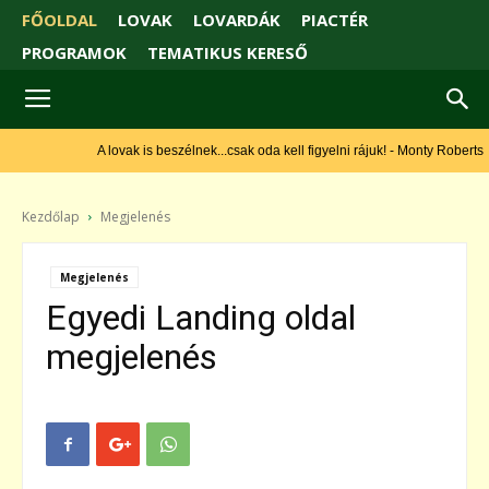
FŐOLDAL
LOVAK
LOVARDÁK
PIACTÉR
PROGRAMOK
TEMATIKUS KERESŐ
A lovak is beszélnek...csak oda kell figyelni rájuk! - Monty Roberts
Kezdőlap
Megjelenés
Megjelenés
Egyedi Landing oldal
megjelenés