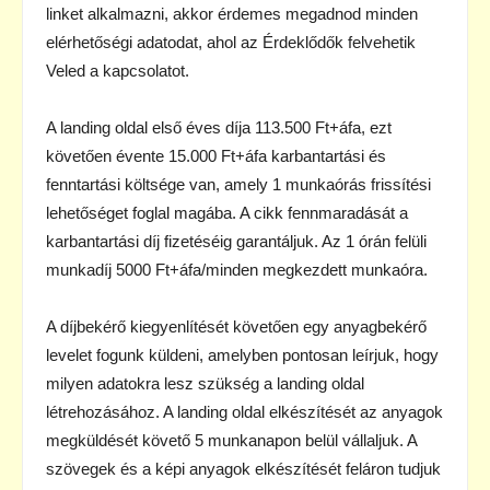
linket alkalmazni, akkor érdemes megadnod minden
elérhetőségi adatodat, ahol az Érdeklődők felvehetik
Veled a kapcsolatot.
A landing oldal első éves díja 113.500 Ft+áfa, ezt
követően évente 15.000 Ft+áfa karbantartási és
fenntartási költsége van, amely 1 munkaórás frissítési
lehetőséget foglal magába. A cikk fennmaradását a
karbantartási díj fizetéséig garantáljuk. Az 1 órán felüli
munkadíj 5000 Ft+áfa/minden megkezdett munkaóra.
A díjbekérő kiegyenlítését követően egy anyagbekérő
levelet fogunk küldeni, amelyben pontosan leírjuk, hogy
milyen adatokra lesz szükség a landing oldal
létrehozásához. A landing oldal elkészítését az anyagok
megküldését követő 5 munkanapon belül vállaljuk. A
szövegek és a képi anyagok elkészítését feláron tudjuk