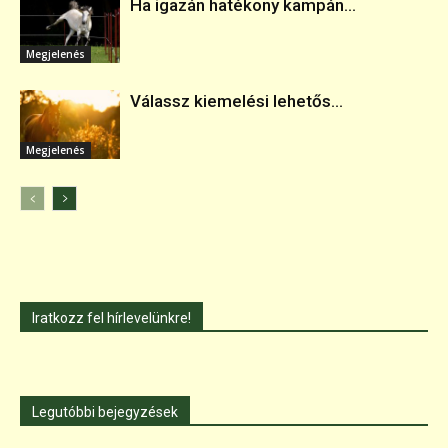
Ha igazán hatékony kampán...
Megjelenés
Válassz kiemelési lehetős...
Megjelenés
Iratkozz fel hírlevelünkre!
Legutóbbi bejegyzések