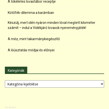
A tökéletes lovastábor receptje
Kötőfék-dilemma a karámban
Készülj, mert idén nyáron minden lóval megtett kilométer
számít – indul a Vidékjáró lovasok nyereményjáték!
A méz, mint takarmánykiegészítő
A lóúsztatás módjai és előnyei
Kategóriák
Kategóriák