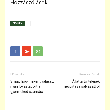
Hozzászólások
CÍMKÉK
.
Előző cikk
Következő cikk
8 tipp, hogy miként válassz
Állattartó telepek
nyári lovastábort a
megújítása pályázatból
gyermeked számára