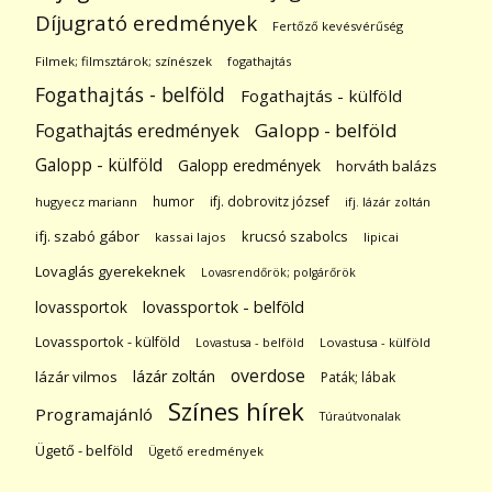
Díjugrató eredmények
Fertőző kevésvérűség
Filmek; filmsztárok; színészek
fogathajtás
Fogathajtás - belföld
Fogathajtás - külföld
Galopp - belföld
Fogathajtás eredmények
Galopp - külföld
Galopp eredmények
horváth balázs
humor
ifj. dobrovitz józsef
hugyecz mariann
ifj. lázár zoltán
ifj. szabó gábor
krucsó szabolcs
kassai lajos
lipicai
Lovaglás gyerekeknek
Lovasrendőrök; polgárőrök
lovassportok
lovassportok - belföld
Lovassportok - külföld
Lovastusa - belföld
Lovastusa - külföld
overdose
lázár zoltán
lázár vilmos
Paták; lábak
Színes hírek
Programajánló
Túraútvonalak
Ügető - belföld
Ügető eredmények