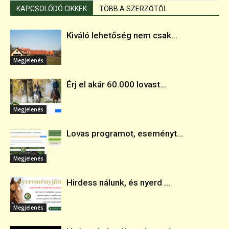
KAPCSOLÓDÓ CIKKEK
TÖBB A SZERZŐTŐL
Kiváló lehetőség nem csak...
Megjelenés
Érj el akár 60.000 lovast...
Megjelenés
Lovas programot, eseményt...
Megjelenés
Hirdess nálunk, és nyerd ...
Megjelenés