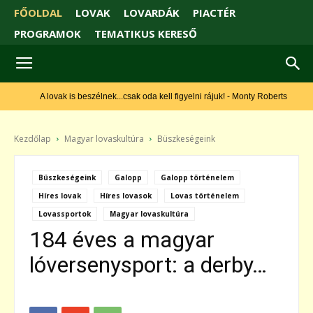
FŐOLDAL
LOVAK
LOVARDÁK
PIACTÉR
PROGRAMOK
TEMATIKUS KERESŐ
A lovak is beszélnek...csak oda kell figyelni rájuk! - Monty Roberts
Kezdőlap
Magyar lovaskultúra
Büszkeségeink
Büszkeségeink
Galopp
Galopp történelem
Híres lovak
Híres lovasok
Lovas történelem
Lovassportok
Magyar lovaskultúra
184 éves a magyar
lóversenysport: a derby…