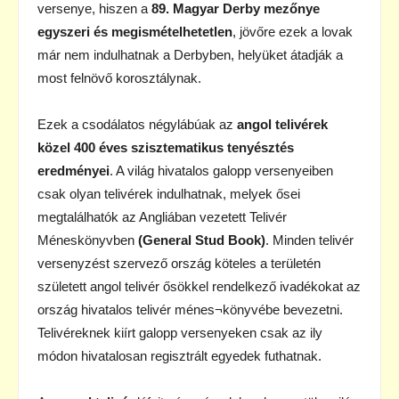
versenye, hiszen a
89. Magyar Derby
mezőnye
egyszeri és megismételhetetlen
, jövőre ezek a lovak
már nem indulhatnak a Derbyben, helyüket átadják a
most felnövő korosztálynak.
Ezek a csodálatos négylábúak az
angol telivérek
közel 400 éves szisztematikus tenyésztés
eredményei
. A világ hivatalos galopp versenyeiben
csak olyan telivérek indulhatnak, melyek ősei
megtalálhatók az Angliában vezetett Telivér
Méneskönyvben
(General Stud Book)
. Minden telivér
versenyzést szervező ország köteles a területén
született angol telivér ősökkel rendelkező ivadékokat az
ország hivatalos telivér ménes¬könyvébe bevezetni.
Telivéreknek kiírt galopp versenyeken csak az ily
módon hivatalosan regisztrált egyedek futhatnak.