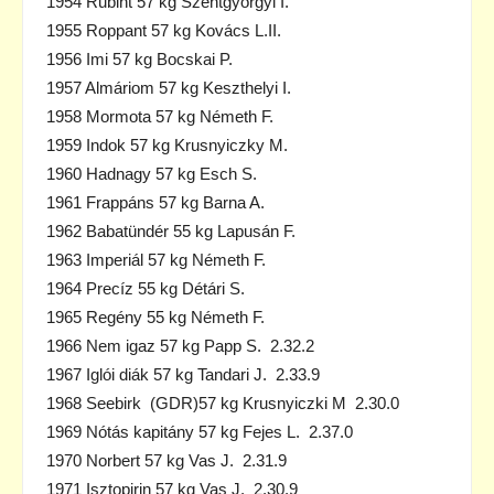
1954 Rubint 57 kg Szentgyörgyi I.
1955 Roppant 57 kg Kovács L.II.
1956 Imi 57 kg Bocskai P.
1957 Almáriom 57 kg Keszthelyi I.
1958 Mormota 57 kg Németh F.
1959 Indok 57 kg Krusnyiczky M.
1960 Hadnagy 57 kg Esch S.
1961 Frappáns 57 kg Barna A.
1962 Babatündér 55 kg Lapusán F.
1963 Imperiál 57 kg Németh F.
1964 Precíz 55 kg Détári S.
1965 Regény 55 kg Németh F.
1966 Nem igaz 57 kg Papp S. 2.32.2
1967 Iglói diák 57 kg Tandari J. 2.33.9
1968 Seebirk (GDR)57 kg Krusnyiczki M 2.30.0
1969 Nótás kapitány 57 kg Fejes L. 2.37.0
1970 Norbert 57 kg Vas J. 2.31.9
1971 Isztopirin 57 kg Vas J. 2.30.9