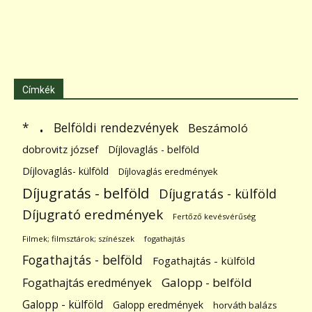
Címkék
.
Belföldi rendezvények
*
Beszámoló
dobrovitz józsef
Díjlovaglás - belföld
Díjlovaglás- külföld
Díjlovaglás eredmények
Díjugratás - belföld
Díjugratás - külföld
Díjugrató eredmények
Fertőző kevésvérűség
Filmek; filmsztárok; színészek
fogathajtás
Fogathajtás - belföld
Fogathajtás - külföld
Galopp - belföld
Fogathajtás eredmények
Galopp - külföld
Galopp eredmények
horváth balázs