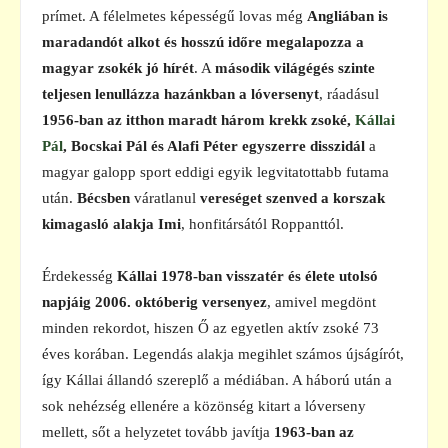
prímet. A félelmetes képességű lovas még
Angliában is
maradandót alkot és hosszú időre megalapozza a
magyar zsokék jó hírét
. A
második világégés szinte
teljesen lenullázza hazánkban a lóversenyt
, ráadásul
1956-ban az itthon maradt három krekk zsoké,
Kállai
Pál
, Bocskai Pál és Alafi Péter egyszerre disszidál
a
magyar galopp sport eddigi egyik legvitatottabb futama
után.
Bécsben
váratlanul
vereséget szenved a korszak
kimagasló alakja Imi
, honfitársától Roppanttól.
Érdekesség
Kállai 1978-ban visszatér és élete utolsó
napjáig 2006. októberig versenyez
, amivel megdönt
minden rekordot, hiszen Ő az egyetlen aktív zsoké 73
éves korában. Legendás alakja megihlet számos újságírót,
így Kállai állandó szereplő a médiában. A háború után a
sok nehézség ellenére a közönség kitart a lóverseny
mellett, sőt a helyzetet tovább javítja
1963-ban az