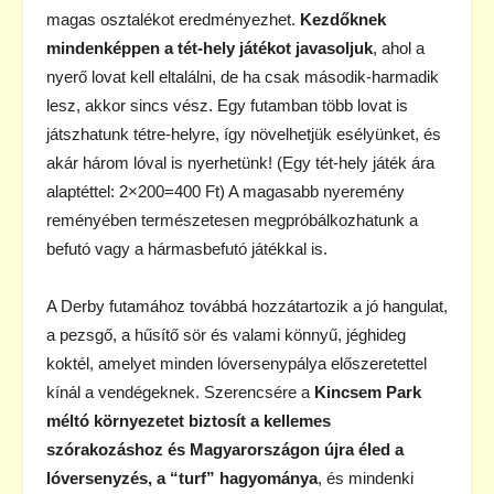
magas osztalékot eredményezhet.
Kezdőknek
mindenképpen a tét-hely játékot javasoljuk
, ahol a
nyerő lovat kell eltalálni, de ha csak második-harmadik
lesz, akkor sincs vész. Egy futamban több lovat is
játszhatunk tétre-helyre, így növelhetjük esélyünket, és
akár három lóval is nyerhetünk! (Egy tét-hely játék ára
alaptéttel: 2×200=400 Ft) A magasabb nyeremény
reményében természetesen megpróbálkozhatunk a
befutó vagy a hármasbefutó játékkal is.
A Derby futamához továbbá hozzátartozik a jó hangulat,
a pezsgő, a hűsítő sör és valami könnyű, jéghideg
koktél, amelyet minden lóversenypálya előszeretettel
kínál a vendégeknek. Szerencsére a
Kincsem Park
méltó környezetet biztosít a kellemes
szórakozáshoz és Magyarországon újra éled a
lóversenyzés, a “turf” hagyománya
, és mindenki