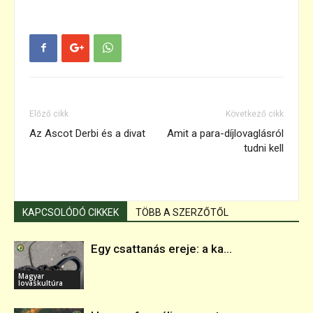
Előző cikk
Következő cikk
Az Ascot Derbi és a divat
Amit a para-díjlovaglásról
tudni kell
KAPCSOLÓDÓ CIKKEK
TÖBB A SZERZŐTŐL
Egy csattanás ereje: a ka...
Magyar
lovaskultúra