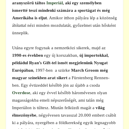
aranyszőrű táltos
Imperiál
, aki egy személyben
ismertté teszi mindenki számára a sportágat és még
Amerikába is eljut
. Amikor itthon pályára lép a közönség
áhítattal nézi minden mozdulatát, győzelmei után hősként
ünneplik.
Utána egyre fogynak a nemzetközi sikerek, majd az
1990-es években
egy új korszakban,
új importokkal,
példádul Ryan’s Gift-tel ismét megjelenünk Nyugat
Európában
, 1997-ben a szürke
March Groom még
magyar színekben arat sikert
a Fürstenberg Rennen-
ben. Egy évtizeddel később jön az újabb a csoda
Overdose
, aki egy évvel később háromévesen olyan
magasságokba emeli népszerűségét, ami talán még
Imperiálon is túltesz. Miután felküzdi magát a
világ
élmezőnyébe
, négyévesen tavasszal 20.000 embert csábít
ki a pályára, nyergében a földkerekség egyik legnagyobb