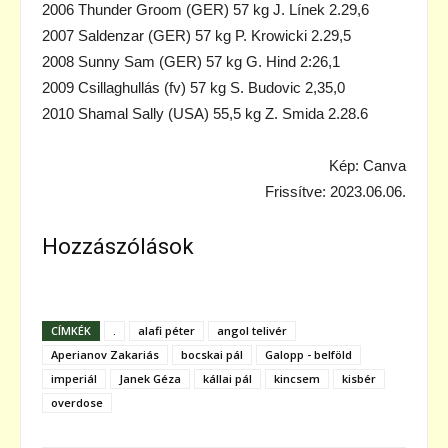
2006 Thunder Groom (GER) 57 kg J. Línek 2.29,6
2007 Saldenzar (GER) 57 kg P. Krowicki 2.29,5
2008 Sunny Sam (GER) 57 kg G. Hind 2:26,1
2009 Csillaghullás (fv) 57 kg S. Budovic 2,35,0
2010 Shamal Sally (USA) 55,5 kg Z. Smida 2.28.6
Kép: Canva
Frissítve: 2023.06.06.
Hozzászólások
CÍMKÉK
.
alafi péter
angol telivér
Aperianov Zakariás
bocskai pál
Galopp - belföld
imperiál
Janek Géza
kállai pál
kincsem
kisbér
overdose