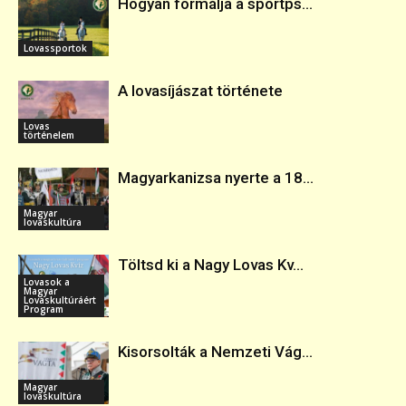
Hogyan formálja a sportps...
Lovassportok
A lovasíjászat története
Lovas
történelem
Magyarkanizsa nyerte a 18...
Magyar
lovaskultúra
Töltsd ki a Nagy Lovas Kv...
Lovasok a
Magyar
Lovaskultúráért
Program
Kisorsolták a Nemzeti Vág...
Magyar
lovaskultúra