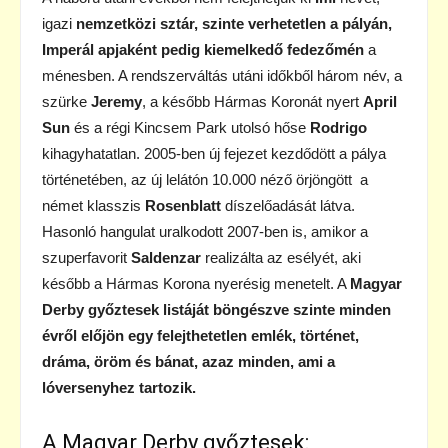
igazi
nemzetközi sztár, szinte verhetetlen a pályán,
Imperál apjaként pedig kiemelkedő fedezőmén
a
ménesben. A rendszerváltás utáni időkből három név, a
szürke
Jeremy
, a később Hármas Koronát nyert
April
Sun
és a régi Kincsem Park utolsó hőse
Rodrigo
kihagyhatatlan. 2005-ben új fejezet kezdődött a pálya
történetében, az új lelátón 10.000 néző örjöngött a
német klasszis
Rosenblatt
díszelőadását látva.
Hasonló hangulat uralkodott 2007-ben is, amikor a
szuperfavorit
Saldenzar
realizálta az esélyét, aki
később a Hármas Korona nyerésig menetelt. A
Magyar
Derby győztesek listáját böngészve szinte minden
évről előjön egy felejthetetlen emlék, történet,
dráma, öröm és bánat, azaz minden, ami a
lóversenyhez tartozik.
A Magyar Derby győztesek: