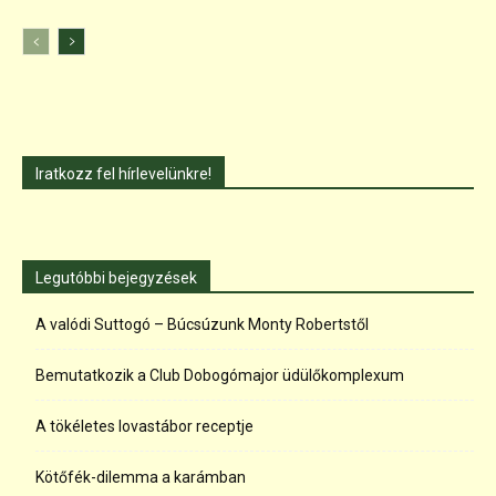
Iratkozz fel hírlevelünkre!
Legutóbbi bejegyzések
A valódi Suttogó – Búcsúzunk Monty Robertstől
Bemutatkozik a Club Dobogómajor üdülőkomplexum
A tökéletes lovastábor receptje
Kötőfék-dilemma a karámban