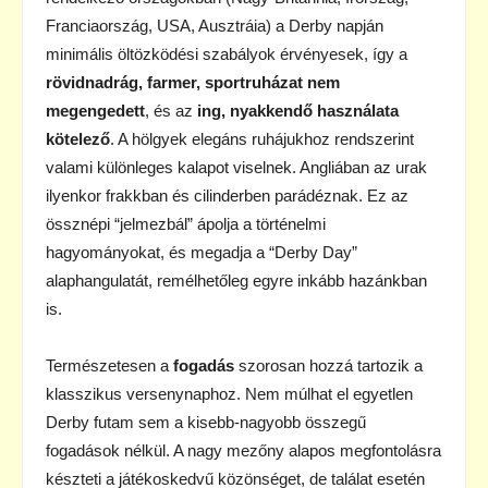
Franciaország, USA, Ausztráia) a Derby napján
minimális öltözködési szabályok érvényesek, így a
rövidnadrág, farmer, sportruházat nem
megengedett
, és az
ing, nyakkendő használata
kötelező
. A hölgyek elegáns ruhájukhoz rendszerint
valami különleges kalapot viselnek. Angliában az urak
ilyenkor frakkban és cilinderben parádéznak. Ez az
össznépi “jelmezbál” ápolja a történelmi
hagyományokat, és megadja a “Derby Day”
alaphangulatát, remélhetőleg egyre inkább hazánkban
is.
Természetesen a
fogadás
szorosan hozzá tartozik a
klasszikus versenynaphoz. Nem múlhat el egyetlen
Derby futam sem a kisebb-nagyobb összegű
fogadások nélkül. A nagy mezőny alapos megfontolásra
készteti a játékoskedvű közönséget, de találat esetén