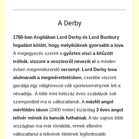
A Derby
1780-ban Angliában Lord Derby és Lord Bunbury
fogadást kötött, hogy melyiküknek gyorsabb a lova
.
A megegyezés szerint a
győztes viszi a kitűzött
trófeát, viszont a vesztesről nevezik el
a minden
évben megrendezendő
versenyt
.
Lord Derby lova
alulmaradt a megmérettetésben
, cserébe viszont
gazdája egy világhíressé vált sporteseménynek lett a
névadója. A több mint kétszáz éves szabályok sok
szempontból ma is változatlanok. A
másfél angol
mérföldes távon
(2400 méter) kizárólag
3 éves angol
telivér mének és kancák futhatnak
. A táv sajnos több
országban ma már rövidebb, ennek ellenére
változatlanul a telivérek életének legfontosabb