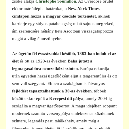
zsoké alakja
Christophe Soumillon
. Az Overdose őrület
ekkor már átlépi a határokat, a
New-York Times
címlapon hozza a magyar csodaló történetét
, akinek
karrierje egy súlyos patabetegség miatt sajnos megreked,
ám szerencsére néhány hete Ascotban visszagaloppozza
magát a világ élmezőnyébe.
Az
ügetőn fél évszázaddal később, 1883-ban indult el az
élet
és ott az 1920-as években
Baka jutott a
legmagasabbra nemzetközi szinten
. Európa rekordja
után egyetlen hazai ügetőlóként eljut a tengerentúlra és ott
sem vall szégyent. Ebben a szakágban is látványos
fejlődést tapasztalhattunk a 30-as években
, többek
között ekkor épült a
Kerepesi úti pálya
, amely 2004-ig
szolgálta a magyar ügetősportot. A maga idejében roppant
modernek számító versenypálya emlékezetes küzdelmek
színtere, legendás pesti találkahely, amely még a
filmeseket is megihlette, itt játszódik ugyanis az elmúlt