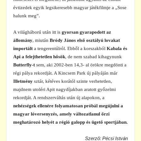
évtizedek egyik legsikeresebb magyar játékfilmje a „Sose
halunk meg”.
A világháború után itt is
gyorsan gyarapodott az
állomány
, miután
Bródy János első osztályú lovakat
importált
a tengerentúlról. Ebből a korszakból
Kabala és
Api a felejthetetlen hősök
, de nem szabad kihagynunk
Butterfly-t
sem, aki 2002-ben 14,3- al örökre megdönti a
régi pálya rekordját. A Kincsem Park új pályáján már
Illetmény
sztár, kétéves korától szinte verhetetlen,
majdnem utoléri Apit nagydíjakban aratott győzelmi
rekordját. A rendszerváltás után új alapokon, a
nehézségek ellenére folyamatosan próbál megújulni a
magyar lóversenyzés, amely változatlanul őrzi
meghatározó helyét a régió galopp és ügető sportjában.
Szerző: Pécsi István