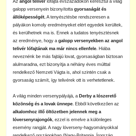
Az
angol telivér
lófajta évszázadokon keresztül a világ
galopp versenyein bizonyította
gyorsaságát és
állóképességét.
A tenyésztésbe rendszeresen a
pályákon komoly eredményeket elért egyedek kerültek,
és kerülhetnek ma is. Ennek a tudatos tenyésztésnek
az eredménye, hogy a
galopp versenyekben az angol
telivér lófajtának ma már nincs ellenfele
. Hiába
neveznénk be más fajtájú lovat, gyorsaságban biztosan
alulmaradna, ezt bizonyítja a néhány éves múlttal
rendelkező Nemzeti Vágta is, ahol szintén csak a
gyorsaság számít, így telivérek ott is verhetetlenek.
A világ minden versenypályájá, a
Derby a lószerető
közönség és a lovak ünnepe
. Ebből következően az
alkalomhoz illő öltözetben jelennek meg a
lóversenyrajongók
, ezzel is emelve a különleges
esemény rangját. A nagy lóverseny-hagyományokkal
rendelkező országokban (Nagy-Britannia, Írország,