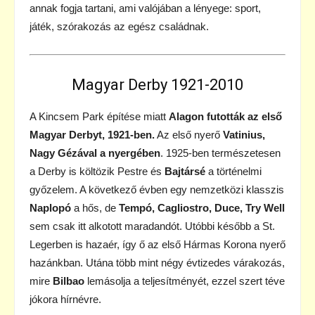
annak fogja tartani, ami valójában a lényege: sport,
játék, szórakozás az egész családnak.
Magyar Derby 1921-2010
A Kincsem Park építése miatt
Alagon futották az első
Magyar Derbyt, 1921-ben.
Az első nyerő
Vatinius,
Nagy Gézával a nyergében
. 1925-ben természetesen
a Derby is költözik Pestre és
Bajtársé
a történelmi
győzelem. A következő évben egy nemzetközi klasszis
Naplopó
a hős, de
Tempó, Cagliostro, Duce, Try Well
sem csak itt alkotott maradandót. Utóbbi később a St.
Legerben is hazaér, így ő az első Hármas Korona nyerő
hazánkban. Utána több mint négy évtizedes várakozás,
mire
Bilbao
lemásolja a teljesítményét, ezzel szert téve
jókora hírnévre.