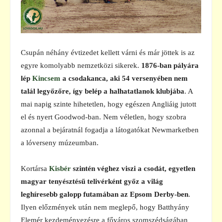
Csupán néhány évtizedet kellett várni és már jöttek is az
egyre komolyabb nemzetközi sikerek.
1876-ban pályára
lép
Kincsem
a csodakanca, aki 54 versenyében nem
talál legyőzőre, így belép a halhatatlanok klubjába
. A
mai napig szinte hihetetlen, hogy egészen Angliáig jutott
el és nyert Goodwod-ban. Nem véletlen, hogy szobra
azonnal a bejáratnál fogadja a látogatókat Newmarketben
a lóverseny múzeumban.
Kortársa
Kisbér
szintén véghez viszi a csodát, egyetlen
magyar tenyésztésű telivérként győz a világ
leghíresebb galopp futamában az Epsom Derby-ben
.
Ilyen előzmények után nem meglepő, hogy Batthyány
Elemér kezdeményezésre a főváros szomszédságában