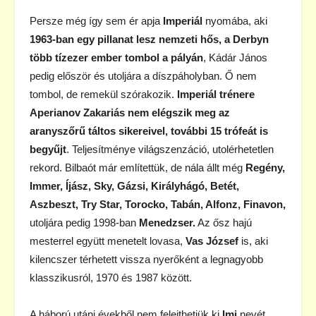
Persze még így sem ér apja
Imperiál
nyomába, aki
1963-ban egy pillanat lesz nemzeti hős, a Derbyn
több tízezer ember tombol a pályán
, Kádár János
pedig először és utoljára a díszpáholyban. Ő nem
tombol, de remekül szórakozik.
Imperiál trénere
Aperianov Zakariás nem elégszik meg az
aranyszőrű táltos sikereivel, további 15 trófeát is
begyűjt
. Teljesítménye világszenzáció, utolérhetetlen
rekord. Bilbaót már említettük, de nála állt még
Regény,
Immer, Íjász, Sky, Gázsi, Királyhágó, Betét,
Aszbeszt, Try Star, Torocko, Tabán, Alfonz, Finavon,
utoljára pedig 1998-ban
Menedzser.
Az ősz hajú
mesterrel együtt menetelt lovasa,
Vas József
is, aki
kilencszer térhetett vissza nyerőként a legnagyobb
klasszikusról, 1970 és 1987 között.
A háború utáni évekből nem felejthetjük ki
Imi
nevét,