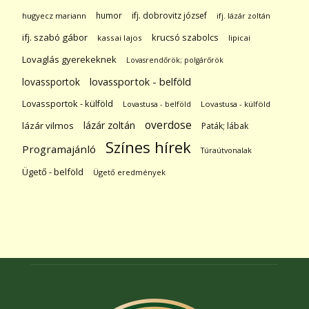
humor
ifj. dobrovitz józsef
hugyecz mariann
ifj. lázár zoltán
ifj. szabó gábor
krucsó szabolcs
kassai lajos
lipicai
Lovaglás gyerekeknek
Lovasrendőrök; polgárőrök
lovassportok
lovassportok - belföld
Lovassportok - külföld
Lovastusa - belföld
Lovastusa - külföld
overdose
lázár zoltán
lázár vilmos
Paták; lábak
Színes hírek
Programajánló
Túraútvonalak
Ügető - belföld
Ügető eredmények