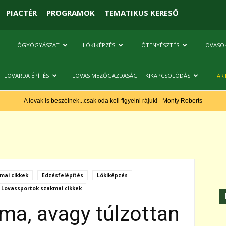
PIACTÉR
PROGRAMOK
TEMATIKUS KERESŐ
LÓGYÓGYÁSZAT
LÓKIKÉPZÉS
LÓTENYÉSZTÉS
LOVASO
LOVARDA ÉPÍTÉS
LOVAS MEZŐGAZDASÁG
KIKAPCSOLÓDÁS
TAR
A lovak is beszélnek...csak oda kell figyelni rájuk! - Monty Roberts
kmai cikkek
Edzésfelépítés
Lókiképzés
Lovassportok szakmai cikkek
éma, avagy túlzottan