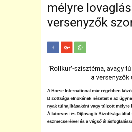
mélyre lovaglás
versenyzők szo
’Rollkur’-szisztéma, avagy tú
a versenyzők
A Horse International már régebben közölt
Bizottsága elnökének nézeteit e az úgyne
nyak túlhajlításaként vagy túlzott mélyre
Állatorvosi és Díjlovagló Bizottsága által
eszmecseréivel és a végső állásfoglalássa