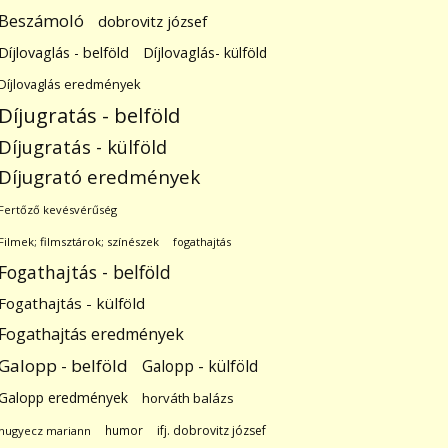
Beszámoló
dobrovitz józsef
Díjlovaglás - belföld
Díjlovaglás- külföld
Díjlovaglás eredmények
Díjugratás - belföld
Díjugratás - külföld
Díjugrató eredmények
Fertőző kevésvérűség
Filmek; filmsztárok; színészek
fogathajtás
Fogathajtás - belföld
Fogathajtás - külföld
Fogathajtás eredmények
Galopp - belföld
Galopp - külföld
Galopp eredmények
horváth balázs
humor
ifj. dobrovitz józsef
hugyecz mariann