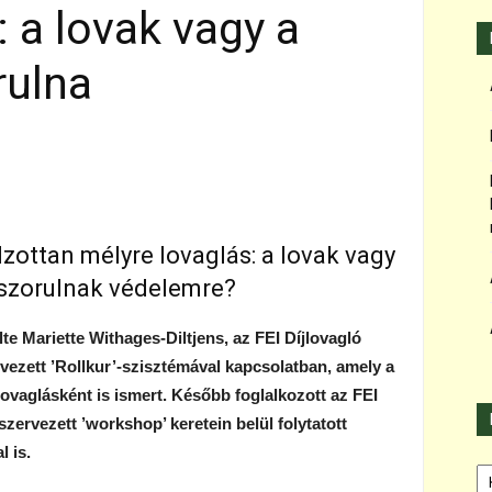
: a lovak vagy a
rulna
lzottan mélyre lovaglás: a lovak vagy
 szorulnak védelemre?
e Mariette Withages-Diltjens, az FEI Díjlovagló
vezett ’Rollkur’-szisztémával kapcsolatban, amely a
 lovaglásként is ismert. Később foglalkozott az FEI
 szervezett ’workshop’ keretein belül folytatott
l is.
Ka