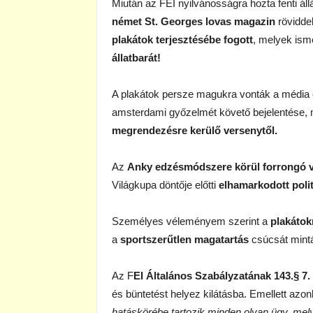
Miután az FEI nyilvánosságra hozta fenti áll
német St. Georges lovas magazin
röviddel
plakátok terjesztésébe fogott
, melyek ism
állatbarát!
A plakátok persze magukra vonták a média é
amsterdami győzelmét követő bejelentése, 
megrendezésre kerülő versenytől.
Az
Anky edzésmódszere körül forrongó v
Világkupa döntője előtti
elhamarkodott polit
Személyes véleményem szerint a
plakátokn
a
sportszerűtlen magatartás
csúcsát mint
Az F
EI Általános Szabályzatának 143.§ 7.
és büntetést helyez kilátásba. Emellett azo
hatáskörébe tartozik minden olyan ügy, mel