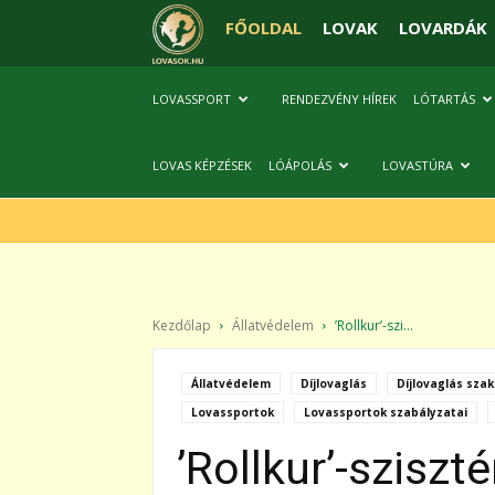
FŐOLDAL
LOVAK
LOVARDÁK
LOVASSPORT
RENDEZVÉNY HÍREK
LÓTARTÁS
LOVAS KÉPZÉSEK
LÓÁPOLÁS
LOVASTÚRA
Kezdőlap
Állatvédelem
’Rollkur’-szi...
Állatvédelem
Díjlovaglás
Díjlovaglás sza
Lovassportok
Lovassportok szabályzatai
’Rollkur’-sziszt