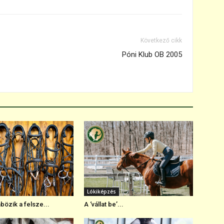
Következő cikk
Póni Klub OB 2005
Lókiképzés
bözik a felsze...
A ‘vállat be’...