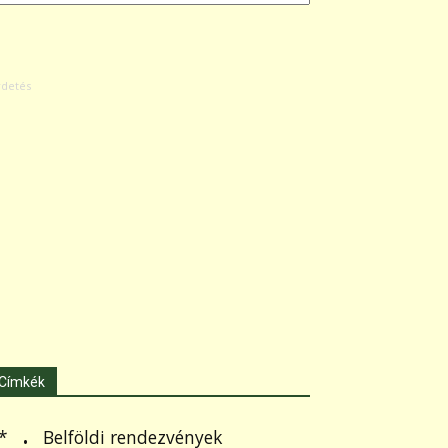
Címkék
.
Belföldi rendezvények
*