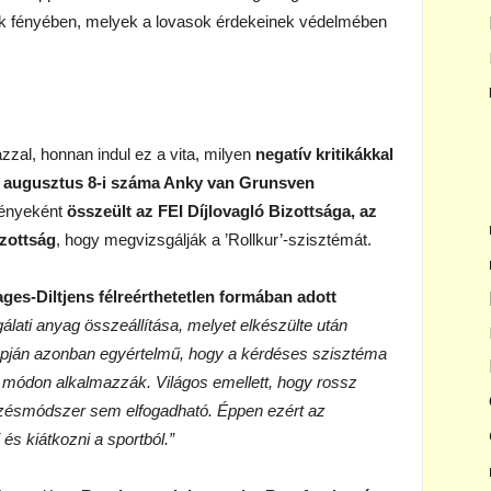
k fényében, melyek a lovasok érdekeinek védelmében
zzal, honnan indul ez a vita, milyen
negatív kritikákkal
5. augusztus 8-i száma Anky van Grunsven
ényeként
összeült az FEI Díjlovagló Bizottsága, az
izottság
, hogy megvizsgálják a ’Rollkur’-szisztémát.
ges-Diltjens félreérthetetlen formában adott
álati anyag összeállítása, melyet elkészülte után
apján azonban egyértelmű, hogy a kérdéses szisztéma
 módon alkalmazzák. Világos emellett, hogy rossz
dzésmódszer sem elfogadható. Éppen ezért az
és kiátkozni a sportból.”