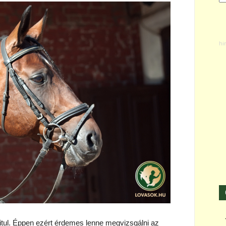
itul. Éppen ezért érdemes lenne megvizsgálni az