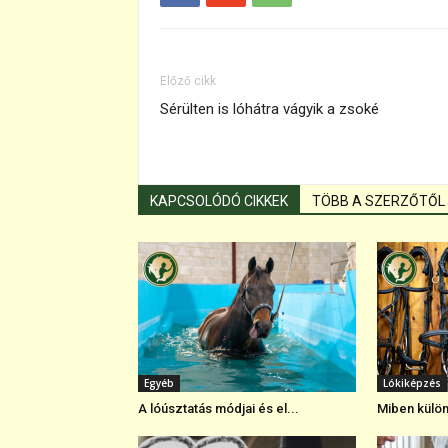
Előző cikk
Sérülten is lóhátra vágyik a zsoké
KAPCSOLÓDÓ CIKKEK
TÖBB A SZERZŐTŐL
Egyéb
Lókiképzés
A lóúsztatás módjai és el...
Miben külön