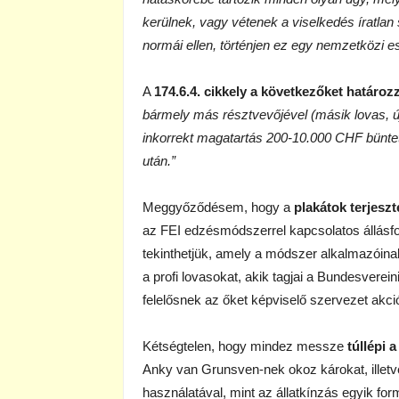
kerülnek, vagy vétenek a viselkedés íratlan
normái ellen, történjen ez egy nemzetközi 
A
174.6.4. cikkely a következőket határoz
bármely más résztvevőjével (másik lovas, új
inkorrekt magatartás 200-10.000 CHF bünte
után.”
Meggyőződésem, hogy a
plakátok terjeszt
az FEI edzésmódszerrel kapcsolatos állásf
tekinthetjük, amely a módszer alkalmazóinak 
a profi lovasokat, akik tagjai a Bundesverein
felelősnek az őket képviselő szervezet akció
Kétségtelen, hogy mindez messze
túllépi 
Anky van Grunsven-nek okoz károkat, illet
használatával, mint az állatkínzás egyik for