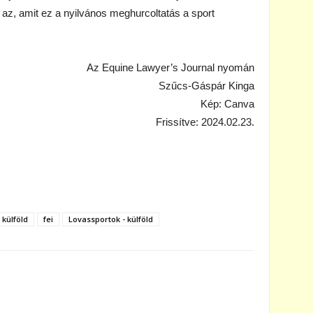
az, amit ez a nyilvános meghurcoltatás a sport
Az Equine Lawyer’s Journal nyomán
Szűcs-Gáspár Kinga
Kép: Canva
Frissítve: 2024.02.23.
 külföld
fei
Lovassportok - külföld