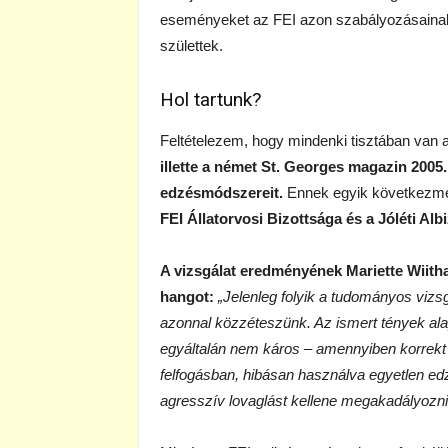
eseményeket az FEI azon szabályozásaina
születtek.
Hol tartunk?
Feltételezem, hogy mindenki tisztában van a
illette a német St. Georges magazin 200
edzésmódszereit.
Ennek egyik következm
FEI Állatorvosi Bizottsága és a Jóléti Alb
A vizsgálat eredményének Mariette Wiitha
hangot:
„Jelenleg folyik a tudományos vizsg
azonnal közzéteszünk. Az ismert tények al
egyáltalán nem káros – amennyiben korrekt
felfogásban, hibásan használva egyetlen e
agresszív lovaglást kellene megakadályozni 