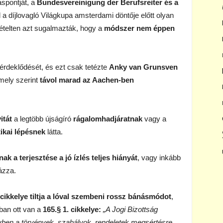
áspontját, a
Bundesvereinigung der Berufsreiter és a
 a díjlovagló Világkupa amsterdami döntője előtt olyan
ételten azt sugalmazták, hogy a
módszer nem éppen
rdeklődését, és ezt csak tetézte
Anky van Grunsven
mely szerint
távol marad az Aachen-ben
itát
a legtöbb újságíró
rágalomhadjáratnak
vagy a
ikai lépésnek
látta.
ak a terjesztése a jó ízlés teljes hiányát
, vagy inkább
ázza.
 cikkelye tiltja a lóval szembeni rossz bánásmódot
,
nban ott van a
165.§ 1. cikkelye:
„A Jogi Bizottság
yben a törvények, szabályok, rendeletek megsértésre