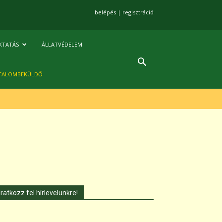
belépés
|
regisztráció
KTATÁS
ÁLLATVÉDELEM
TALOMBEKÜLDŐ
Iratkozz fel hírlevelünkre!