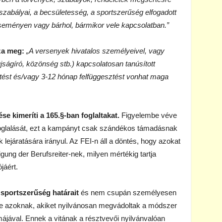
 szabályai, a becsületesség, a sportszerűség elfogadott
eseményen vagy bárhol, bármikor vele kapcsolatban.”
za meg:
„A versenyek hivatalos személyeivel, vagy
ságíró, közönség stb.) kapcsolatosan tanúsított
tést és/vagy 3-12 hónap felfüggesztést vonhat maga
ése kimeríti a 165.§-ban foglaltakat.
Figyelembe véve
oglalását, ezt a kampányt csak szándékos támadásnak
lejáratására irányul. Az FEI-n áll a döntés, hogy azokat
igung der Berufsreiter-nek, milyen mértékig tartja
jáért.
a sportszerűség határait
és nem csupán személyesen
ve azoknak, akiket nyilvánosan megvádoltak a módszer
májával. Ennek a vitának a résztvevői nyilvánvalóan