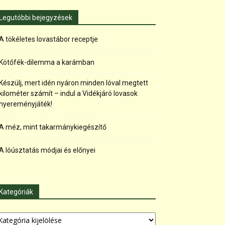
Legutóbbi bejegyzések
A tökéletes lovastábor receptje
Kötőfék-dilemma a karámban
Készülj, mert idén nyáron minden lóval megtett
kilométer számít – indul a Vidékjáró lovasok
nyereményjáték!
A méz, mint takarmánykiegészítő
A lóúsztatás módjai és előnyei
Kategóriák
tegóriák