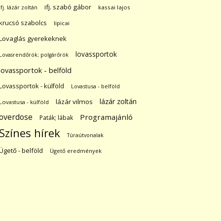
ifj. szabó gábor
ifj. lázár zoltán
kassai lajos
krucsó szabolcs
lipicai
Lovaglás gyerekeknek
lovassportok
Lovasrendőrök; polgárőrök
lovassportok - belföld
Lovassportok - külföld
Lovastusa - belföld
lázár zoltán
lázár vilmos
Lovastusa - külföld
overdose
Programajánló
Paták; lábak
Színes hírek
Túraútvonalak
Ügető - belföld
Ügető eredmények