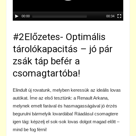
00:00
00:34
#2Előzetes- Optimális
tárolókapacitás – jó pár
zsák táp befér a
csomagtartóba!
Elindult új rovatunk, melyben keressük az ideális lovas
autókat. Íme az első tesztünk: a Renault Arkana,
melynek emelt farával és hasmagasságával jó érzés
begurulni bármelyik lovardába! Ráadásul csomagtere
igen tág: képzelj el sok-sok lovas dolgot magad előtt –
mind be fog férni!