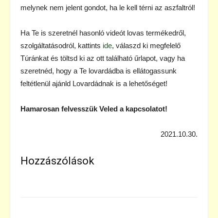
melynek nem jelent gondot, ha le kell térni az aszfaltról!
Ha Te is szeretnél hasonló videót lovas termékedről,
szolgáltatásodról, kattints
ide
, válaszd ki megfelelő
Túránkat és töltsd ki az ott található űrlapot, vagy ha
szeretnéd, hogy a Te lovardádba is ellátogassunk
feltétlenül ajánld Lovardádnak is a lehetőséget!
Hamarosan felvesszük Veled a kapcsolatot!
2021.10.30.
Hozzászólások