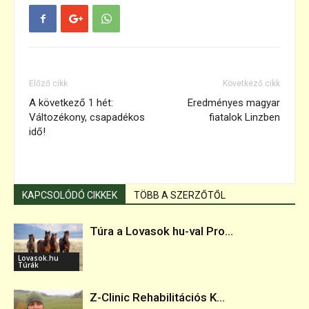
Előző cikk
Következő cikk
A következő 1 hét:
Eredményes magyar
Változékony, csapadékos
fiatalok Linzben
idő!
KAPCSOLÓDÓ CIKKEK
TÖBB A SZERZŐTŐL
Túra a Lovasok hu-val Pro...
Lovasok.hu
Túrák
Z-Clinic Rehabilitációs K...