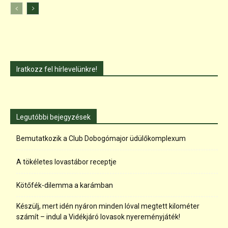
Iratkozz fel hírlevelünkre!
Legutóbbi bejegyzések
Bemutatkozik a Club Dobogómajor üdülőkomplexum
A tökéletes lovastábor receptje
Kötőfék-dilemma a karámban
Készülj, mert idén nyáron minden lóval megtett kilométer
számít – indul a Vidékjáró lovasok nyereményjáték!