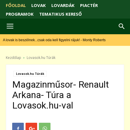
FŐOLDAL
LOVAK
LOVARDÁK
PIACTÉR
PROGRAMOK
TEMATIKUS KERESŐ
 lovak is beszélnek...csak oda kell figyelni rájuk! - Monty Roberts
Kezdőlap
Lovasok.hu Túrák
Lovasok.hu Túrák
Magazinműsor- Renault
Arkana- Túra a
Lovasok.hu-val