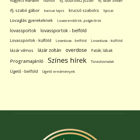
humor
ifj. dobrovitz józsef
hugyecz mariann
ifj. lázár zoltán
ifj. szabó gábor
krucsó szabolcs
kassai lajos
lipicai
Lovaglás gyerekeknek
Lovasrendőrök; polgárőrök
lovassportok
lovassportok - belföld
Lovassportok - külföld
Lovastusa - belföld
Lovastusa - külföld
overdose
lázár zoltán
lázár vilmos
Paták; lábak
Színes hírek
Programajánló
Túraútvonalak
Ügető - belföld
Ügető eredmények