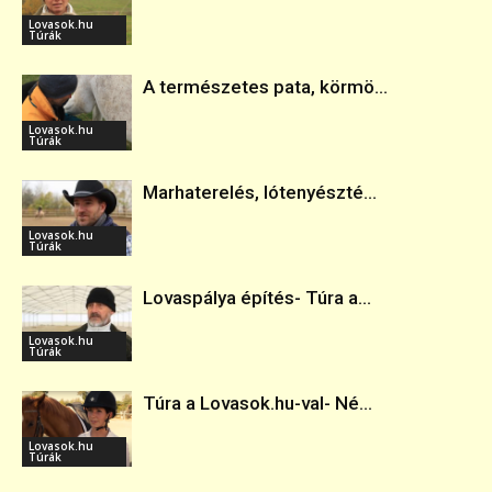
Lovasok.hu
Túrák
A természetes pata, körmö...
Lovasok.hu
Túrák
Marhaterelés, lótenyészté...
Lovasok.hu
Túrák
Lovaspálya építés- Túra a...
Lovasok.hu
Túrák
Túra a Lovasok.hu-val- Né...
Lovasok.hu
Túrák