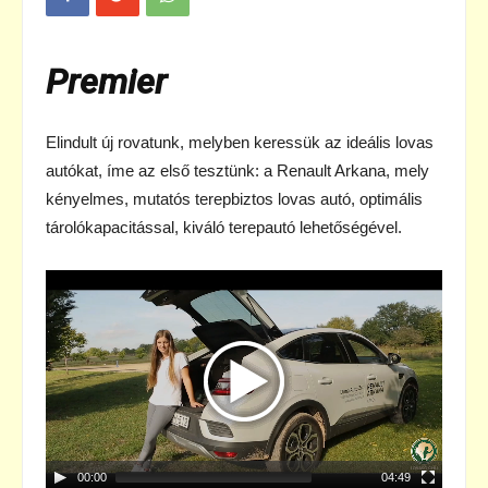
Premier
Elindult új rovatunk, melyben keressük az ideális lovas
autókat, íme az első tesztünk: a Renault Arkana, mely
kényelmes, mutatós terepbiztos lovas autó, optimális
tárolókapacitással, kiváló terepautó lehetőségével.
Videólejátszó
00:00
04:49