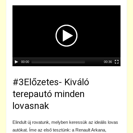
Videólejátszó
00:00
00:36
#3Előzetes- Kiváló
terepautó minden
lovasnak
Elindult új rovatunk, melyben keressük az ideális lovas
autókat. Íme az első tesztünk: a Renault Arkana,