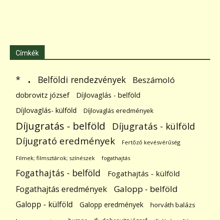
Címkék
.
Belföldi rendezvények
*
Beszámoló
dobrovitz józsef
Díjlovaglás - belföld
Díjlovaglás- külföld
Díjlovaglás eredmények
Díjugratás - belföld
Díjugratás - külföld
Díjugrató eredmények
Fertőző kevésvérűség
Filmek; filmsztárok; színészek
fogathajtás
Fogathajtás - belföld
Fogathajtás - külföld
Galopp - belföld
Fogathajtás eredmények
Galopp - külföld
Galopp eredmények
horváth balázs