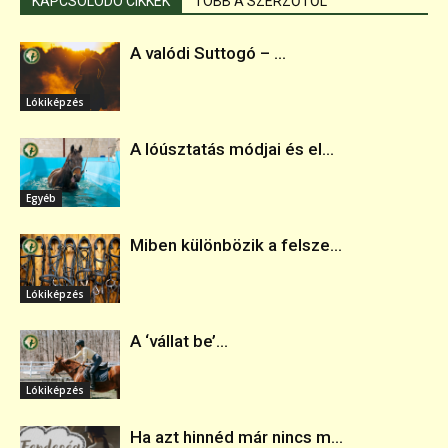
KAPCSOLÓDÓ CIKKEK
TÖBB A SZERZŐTŐL
A valódi Suttogó – ...
Lókiképzés
A lóúsztatás módjai és el...
Egyéb
Miben különbözik a felsze...
Lókiképzés
A ‘vállat be’...
Lókiképzés
Ha azt hinnéd már nincs m...