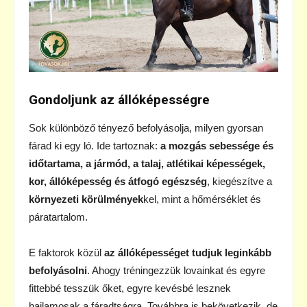
Gondoljunk az állóképességre
Sok különböző tényező befolyásolja, milyen gyorsan
fárad ki egy ló. Ide tartoznak:
a mozgás sebessége és
időtartama, a jármód, a talaj, atlétikai képességek,
kor, állóképesség és átfogó egészség
, kiegészítve a
környezeti körülmények
kel, mint a hőmérséklet és
páratartalom.
E faktorok közül
az állóképességet tudjuk leginkább
befolyásolni
. Ahogy tréningezzük lovainkat és egyre
fittebbé tesszük őket, egyre kevésbé lesznek
hajlamosak a fáradtságra. Továbbra is bekövetkezik, de