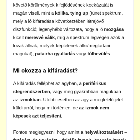
követő körülmények kifejlődésének kockázatát is
magán viseli, mint a
kólika, tying up
(tünet spektrum,
mely a ló kifáradása következtében létrejövő
diszfunkció; legenyhébb változata, hogy a ló
mozgása
kicsit
merevvé válik
, míg a spektrum legvégén azok a
lovak állnak, melyek képtelenek állni/megtartani
magukat),
patairha gyulladás
vagy
túlhevülés.
Mi okozza a kifáradást?
A kifáradás felléphet az agyban, a
periférikus
idegrendszerben
, vagy még gyakrabban magukban
az
izmokban
. Utóbbi esetben az agy a megfelelő jelet
küldi arról, hogy mi történjen, de
az izmok nem
képesek azt teljesíteni.
Fontos megjegyezni, hogy amint
a helyváltoztatásért –