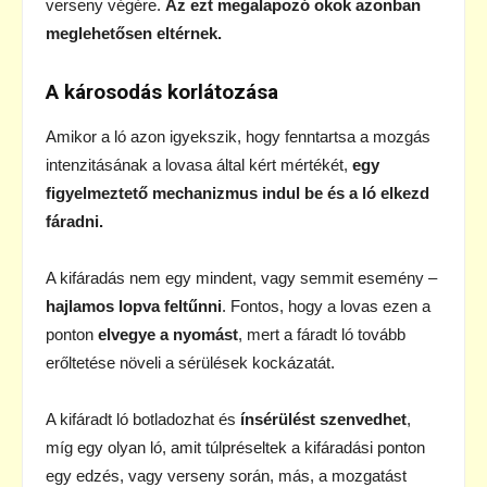
verseny végére.
Az ezt megalapozó okok azonban
meglehetősen eltérnek.
A károsodás korlátozása
Amikor a ló azon igyekszik, hogy fenntartsa a mozgás
intenzitásának a lovasa által kért mértékét,
egy
figyelmeztető mechanizmus indul be és a ló elkezd
fáradni.
A kifáradás nem egy mindent, vagy semmit esemény –
hajlamos lopva feltűnni
. Fontos, hogy a lovas ezen a
ponton
elvegye a nyomást
, mert a fáradt ló tovább
erőltetése növeli a sérülések kockázatát.
A kifáradt ló botladozhat és
ínsérülést szenvedhet
,
míg egy olyan ló, amit túlpréseltek a kifáradási ponton
egy edzés, vagy verseny során, más, a mozgatást