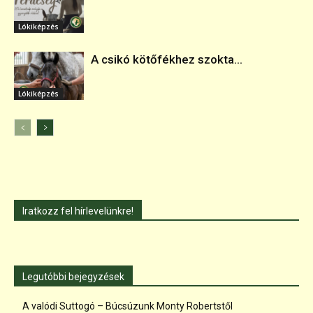
Lókiképzés
A csikó kötőfékhez szokta...
Lókiképzés
Iratkozz fel hírlevelünkre!
Legutóbbi bejegyzések
A valódi Suttogó – Búcsúzunk Monty Robertstől