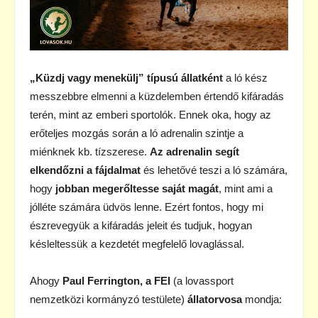
„Küzdj vagy menekülj” típusú állatként
a ló kész
messzebbre elmenni a küzdelemben értendő kifáradás
terén, mint az emberi sportolók. Ennek oka, hogy az
erőteljes mozgás során a ló adrenalin szintje a
miénknek kb. tízszerese.
Az adrenalin segít
elkendőzni a fájdalmat
és lehetővé teszi a ló számára,
hogy
jobban megerőltesse saját magát
, mint ami a
jólléte számára üdvös lenne. Ezért fontos, hogy mi
észrevegyük a kifáradás jeleit és tudjuk, hogyan
késleltessük a kezdetét megfelelő lovaglással.
Ahogy
Paul Ferrington, a FEI
(a lovassport
nemzetközi kormányzó testülete)
állatorvosa
mondja: