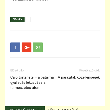
CÍMKÉK
.
Előző cikk
Következő cikk
Caio története – a patairha
A paraziták közellenségek
gyulladás leküzdése a
természetes úton