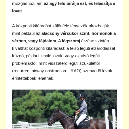
mozgáshoz, ám
az agy felülbírálja ezt, és lelassítja a
lovat
.
A központi kifáradást különféle tényezők okozhatják,
mint például az
alacsony vércukor szint, hormonok a
vérben, vagy fájdalom
. A
légszomj
érzése szintén
kiválthat központi kifáradást; a felső légúti elzáródással
küzdő, például ziháló lovak, vagy az alsó légúti
problémáktól, mint visszatérő légúti szűkülettől
(recurrent airway obstruction – RAO) szenvedő lovak
érintettebbek lehetnek.