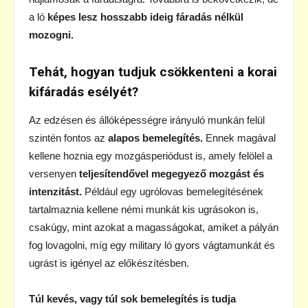
a ló
képes lesz hosszabb ideig fáradás nélkül
mozogni.
Tehát, hogyan tudjuk csökkenteni a korai
kifáradás esélyét?
Az edzésen és állóképességre irányuló munkán felül
szintén fontos az
alapos bemelegítés.
Ennek magával
kellene hoznia egy mozgásperiódust is, amely felölel a
versenyen
teljesítendővel megegyező mozgást és
intenzitást.
Például egy ugrólovas bemelegítésének
tartalmaznia kellene némi munkát kis ugrásokon is,
csakúgy, mint azokat a magasságokat, amiket a pályán
fog lovagolni, míg egy military ló gyors vágtamunkát és
ugrást is igényel az előkészítésben.
Túl kevés, vagy túl sok bemelegítés is tudja