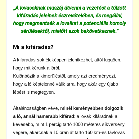
„A lovasoknak muszáj átvenni a vezetést a túlzott
kifáradás jeleinek észrevételében, és megállni,
hogy megmentsék a lovaikat a potenciális komoly
sérülésektől, mielőtt azok bekövetkeznek.”
Mi a kifáradás?
A kifáradás sokféleképpen jelentkezhet, attól függően,
hogy mit kérünk a lóról.
Különbözik a kimerüléstől, amely azt eredményezi,
hogy a ló képtelenné válik arra, hogy akár egy újabb
lépést is megtegyen.
Általánosságban véve,
minél keményebben dolgozik
a ló, annál hamarabb kifárad
: a lovak kifáradnak a
kevesebb, mint 1 percig tartó 1000 méteres síkverseny
végére, akárcsak a 10 órán át tartó 160 km-es távlovas