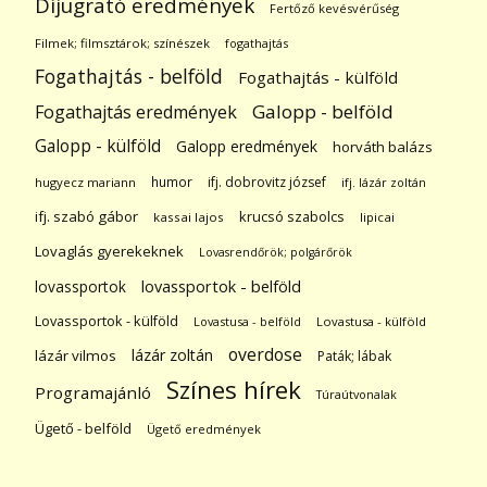
Díjugrató eredmények
Fertőző kevésvérűség
Filmek; filmsztárok; színészek
fogathajtás
Fogathajtás - belföld
Fogathajtás - külföld
Galopp - belföld
Fogathajtás eredmények
Galopp - külföld
Galopp eredmények
horváth balázs
humor
ifj. dobrovitz józsef
hugyecz mariann
ifj. lázár zoltán
ifj. szabó gábor
krucsó szabolcs
kassai lajos
lipicai
Lovaglás gyerekeknek
Lovasrendőrök; polgárőrök
lovassportok
lovassportok - belföld
Lovassportok - külföld
Lovastusa - belföld
Lovastusa - külföld
overdose
lázár zoltán
lázár vilmos
Paták; lábak
Színes hírek
Programajánló
Túraútvonalak
Ügető - belföld
Ügető eredmények