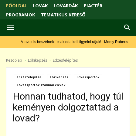
FŐOLDAL
LOVAK
LOVARDÁK
PIACTÉR
PROGRAMOK
TEMATIKUS KERESŐ
A lovak is beszélnek...csak oda kell figyelni rájuk! - Monty Roberts
Kezdőlap
Lókiképzés
Edzésfelépítés
Edzésfelépítés
Lókiképzés
Lovassportok
Lovassportok szakmai cikkek
Honnan tudhatod, hogy túl
keményen dolgoztattad a
lovad?