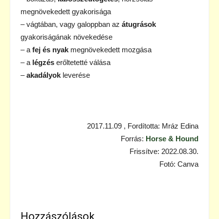
megnövekedett gyakorisága
– vágtában, vagy galoppban az
átugrások
gyakoriságának növekedése
– a
fej és nyak
megnövekedett mozgása
– a
légzés
erőltetetté válása
–
akadályok
leverése
2017.11.09 , Fordította: Mráz Edina
Forrás:
Horse & Hound
Frissítve: 2022.08.30.
Fotó: Canva
Hozzászólások