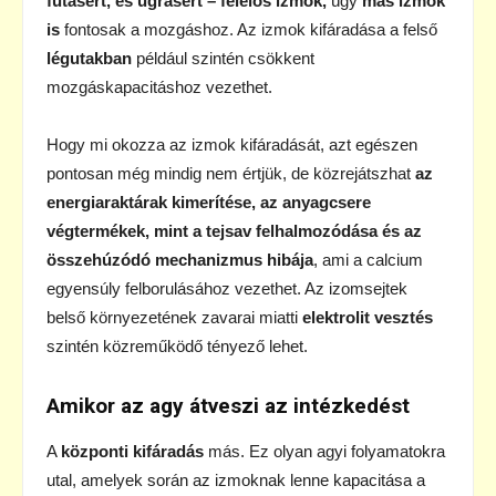
futásért, és ugrásért – felelős izmok,
úgy
más izmok
is
fontosak a mozgáshoz. Az izmok kifáradása a felső
légutakban
például szintén csökkent
mozgáskapacitáshoz vezethet.
Hogy mi okozza az izmok kifáradását, azt egészen
pontosan még mindig nem értjük, de közrejátszhat
az
energiaraktárak kimerítése, az anyagcsere
végtermékek, mint a tejsav felhalmozódása és az
összehúzódó mechanizmus hibája
, ami a calcium
egyensúly felborulásához vezethet. Az izomsejtek
belső környezetének zavarai miatti
elektrolit vesztés
szintén közreműködő tényező lehet.
Amikor az agy átveszi az intézkedést
A
központi kifáradás
más. Ez olyan agyi folyamatokra
utal, amelyek során az izmoknak lenne kapacitása a