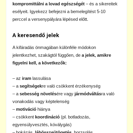
kompromittálni a lovad egészségét
– és a sikereitek
esélyeit. Igyekezz befejezni a bemelegítést 5-10
perccel a versenypályára lépésed előtt.
A keresendő jelek
A kifáradás önmagában különféle módokon
jelentkezhet, szakágtól függően, de
a jelek, amikre
figyelni kell, a következők:
– az
iram
lassulása
– a
segítségek
re való csökkent érzékenység
– a
sebesség növelés
ére vagy
jármódváltás
ra való
vonakodás vagy képtelenség
–
motiváció
hiánya
– csökkent
koordináció
(pl. botladozás,
egyensúlyvesztés, kóválygás)
– bokázás,
lábösszeütögetés
, horzsolás