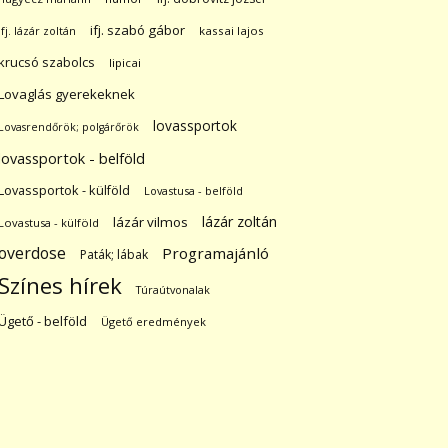
ifj. szabó gábor
ifj. lázár zoltán
kassai lajos
krucsó szabolcs
lipicai
Lovaglás gyerekeknek
lovassportok
Lovasrendőrök; polgárőrök
lovassportok - belföld
Lovassportok - külföld
Lovastusa - belföld
lázár zoltán
lázár vilmos
Lovastusa - külföld
overdose
Programajánló
Paták; lábak
Színes hírek
Túraútvonalak
Ügető - belföld
Ügető eredmények