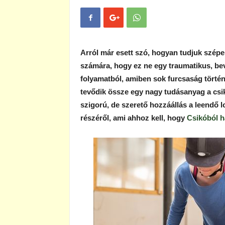
Arról már esett szó, hogyan tudjuk szépen
számára, hogy ez ne egy traumatikus, b
folyamatból, amiben sok furcsaság történ
tevődik össze egy nagy tudásanyag a csik
szigorú, de szerető hozzáállás a leendő l
részéről, ami ahhoz kell, hogy
Csikóból h