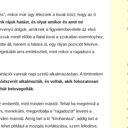
és”, mikor már úgy létezünk a lovak közt, hogy az ő
k rájuk hatást, és olyat amikor és amit mi
érvényű dolgok, amiknek a figyelembevétele az első
assuk minél előbb a fiatal lovat a szokatlan eseményhez,
 áll, hanem a hátára ül, egy olyan pozíciót felvéve,
leginkább arra emlékezteti, mint mikor a ragadozó a
nációi vannak napi szintű alkalmazásban. A történelem
módszerét alkalmazták, és voltak, akik fokozatosan
tehát belovagolták
.
 az embertől, mint minden mástól. Tehát ha megrémül a
lni, menekülni, megpróbálja a “ragadozót” levetni a
nden másnál. Amíg tart a ló “kirohanása”, addig tart a
z lehet például a mozgás korlátozása, szem lefedése,