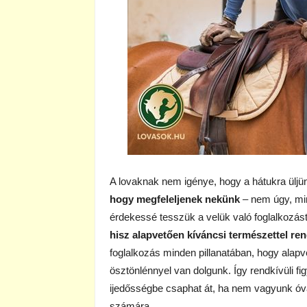
A lovaknak nem igénye, hogy a hátukra üljün
hogy megfeleljenek nekünk
– nem úgy, min
érdekessé tesszük a velük való foglalkozás
hisz alapvetően kíváncsi természettel re
foglalkozás minden pillanatában, hogy alap
ösztönlénnyel van dolgunk. Így rendkívüli 
ijedősségbe csaphat át, ha nem vagyunk óv
számára.