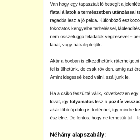
Van hogy egy tapasztalt ló besegít a jelenlé
fiatal állatok a természetben utánzással t
ragadós lesz a jó példa. Különböző eszközök
fokozatos kengyelbe terheléssel, láblendítés
nem összefüggő feladatok végzésével – péld
lábát, vagy hátraléptetjük.
Akár a boxban is elkezdhetünk ráterhelgetni 
fel is ülhetünk, de csak röviden, amíg azt é
Amint idegessé kezd válni, szálljunk le.
Ha a csikó feszültté válik, következzen egy
lovat, így
folyamatos
lesz a
pozitív vissza
akár több új dolog is történhet, így mindre 
észlelne. De fontos, hogy ne terheljük túl – f
Néhány alapszabály: