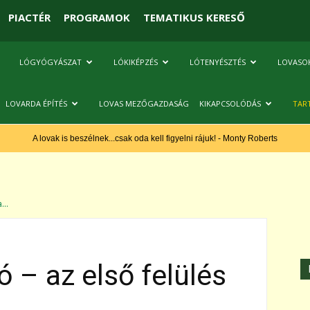
PIACTÉR
PROGRAMOK
TEMATIKUS KERESŐ
LÓGYÓGYÁSZAT
LÓKIKÉPZÉS
LÓTENYÉSZTÉS
LOVASO
LOVARDA ÉPÍTÉS
LOVAS MEZŐGAZDASÁG
KIKAPCSOLÓDÁS
TAR
A lovak is beszélnek...csak oda kell figyelni rájuk! - Monty Roberts
...
ó – az első felülés