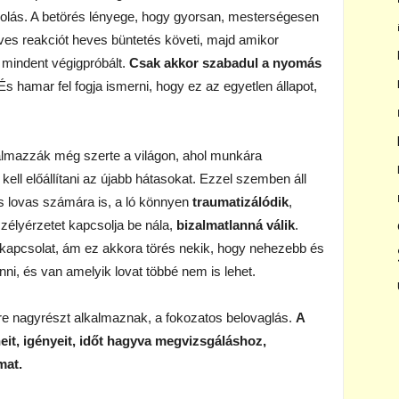
szolás. A betörés lényege, hogy gyorsan, mesterségesen
heves reakciót heves büntetés követi, majd amikor
r mindent végigpróbált.
Csak akkor szabadul a nyomás
És hamar fel fogja ismerni, hogy ez az egyetlen állapot,
almazzák még szerte a világon, ahol munkára
kell előállítani az újabb hátasokat. Ezzel szemben áll
s lovas számára is, a ló könnyen
traumatizálódik
,
zélyérzetet kapcsolja be nála,
bizalmatlanná válik
.
ó kapcsolat, ám ez akkora törés nekik, hogy nehezebb és
nni, és van amelyik lovat többé nem is lehet.
re nagyrészt alkalmaznak, a fokozatos belovaglás.
A
eit, igényeit, időt hagyva megvizsgáláshoz,
mat.