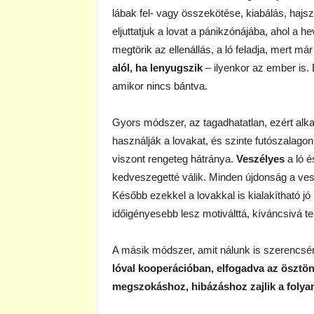
lábak fel- vagy összekötése, kiabálás, haj
eljuttatjuk a lovat a pánikzónájába, ahol a 
megtörik az ellenállás, a ló feladja, mert má
alól, ha lenyugszik
– ilyenkor az ember is. 
amikor nincs bántva.
Gyors módszer, az tagadhatatlan, ezért alk
használják a lovakat, és szinte futószalagon 
viszont rengeteg hátránya.
Veszélyes
a ló é
kedveszegetté válik. Minden újdonság a ves
Később ezekkel a lovakkal is kialakítható j
időigényesebb lesz motiválttá, kíváncsivá te
A másik módszer, amit nálunk is szerencsé
lóval kooperációban, elfogadva az ösztön
megszokáshoz, hibázáshoz zajlik a folya