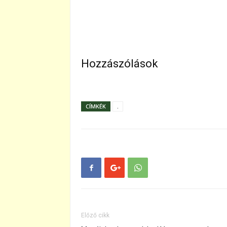
Hozzászólások
CÍMKÉK
.
Előző cikk