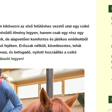
 kikövezni az első felüléshez vezető utat egy csikó
evésődő élmény legyen, hanem csak egy rész egy
ik, de alapvetően komfortos és játékos emlékekből
ó fejében. Erőszak nélküli, következetes, tehát
ovas, és befogadó, nyitott hozzáállás a csikó
átasló legyen!
Ka