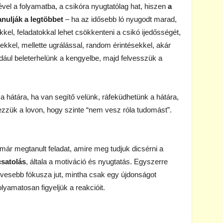
tével a folyamatba, a csikóra nyugtatólag hat, hiszen
a
anulják a legtöbbet
– ha az idősebb ló nyugodt marad,
kel, feladatokkal lehet csökkenteni a csikó ijedősségét,
ekkel, mellette ugrálással, random érintésekkel, akár
ául beleterhelünk a kengyelbe, majd felvesszük a
a hátára, ha van segítő velünk, ráfeküdhetünk a hátára,
rezzük a lovon, hogy szinte “nem vesz róla tudomást”.
 már megtanult feladat, amire meg tudjuk dicsérni a
csatolás
, általa a motiváció és nyugtatás. Egyszerre
kevesebb fókusza jut, mintha csak egy újdonságot
olyamatosan figyeljük a reakcióit.