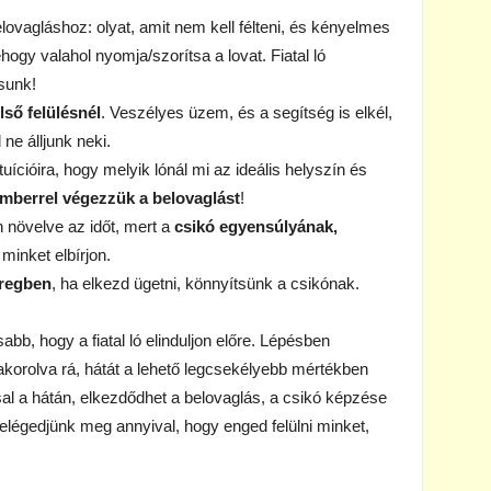
lovagláshoz: olyat, amit nem kell félteni, és kényelmes
hogy valahol nyomja/szorítsa a lovat. Fiatal ló
tsunk!
ső felülésnél
. Veszélyes üzem, és a segítség is elkél,
 ne álljunk neki.
uícióira, hogy melyik lónál mi az ideális helyszín és
emberrel végezzük a belovaglást
!
 növelve az időt, mert a
csikó egyensúlyának,
 minket elbírjon.
eregben
, ha elkezd ügetni, könnyítsünk a csikónak.
abb, hogy a fiatal ló elinduljon előre. Lépésben
akorolva rá, hátát a lehető legcsekélyebb mértékben
al a hátán, elkezdődhet a belovaglás, a csikó képzése
elégedjünk meg annyival, hogy enged felülni minket,