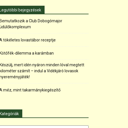
Legutóbbi bejegyzések
Bemutatkozik a Club Dobogómajor
üdülőkomplexum
A tökéletes lovastábor receptje
Kötőfék-dilemma a karámban
Készülj, mert idén nyáron minden lóval megtett
kilométer számít – indul a Vidékjáró lovasok
nyereményjáték!
A méz, mint takarmánykiegészítő
Kategóriák
tegóriák