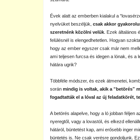
Évek alatt az emberben kialakul a “lovasérz
nyelvüket beszéljük,
csak akkor gyakorolun
szeretnénk közölni velük
. Ezek általános 
felülésnél is elengedhetetlen. Hogyan szokt
hogy az ember egyszer csak már nem mellette
ami teljesen furcsa és idegen a lónak, és a 
hátára ugrik?
Többféle módszer, és ezek átmenetei, kombi
során
mindig is voltak, akik a “betörés” 
fogadtatták el a lóval az új feladatkörét, 
A betörés alapelve, hogy a ló jobban féljen
nyeregtől, vagy a lovastól, és elkezd ellenál
hátáról, büntetést kap, ami erősebb inger mi
büntetés is. Ne csak verésre gondoljunk. E