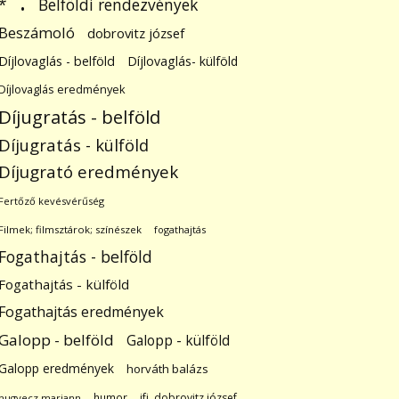
.
Belföldi rendezvények
*
Beszámoló
dobrovitz józsef
Díjlovaglás - belföld
Díjlovaglás- külföld
Díjlovaglás eredmények
Díjugratás - belföld
Díjugratás - külföld
Díjugrató eredmények
Fertőző kevésvérűség
Filmek; filmsztárok; színészek
fogathajtás
Fogathajtás - belföld
Fogathajtás - külföld
Fogathajtás eredmények
Galopp - belföld
Galopp - külföld
Galopp eredmények
horváth balázs
humor
ifj. dobrovitz józsef
hugyecz mariann