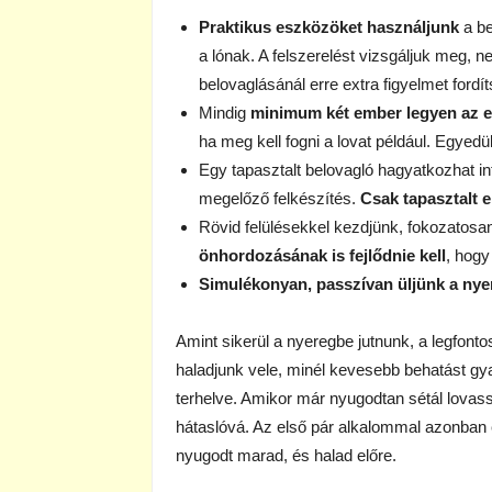
Praktikus eszközöket használjunk
a be
a lónak. A felszerelést vizsgáljuk meg, ne
belovaglásánál erre extra figyelmet fordí
Mindig
minimum két ember legyen az el
ha meg kell fogni a lovat például. Egyedül
Egy tapasztalt belovagló hagyatkozhat int
megelőző felkészítés.
Csak tapasztalt 
Rövid felülésekkel kezdjünk, fokozatosan
önhordozásának is fejlődnie kell
, hogy
Simulékonyan, passzívan üljünk a ny
Amint sikerül a nyeregbe jutnunk, a legfontos
haladjunk vele, minél kevesebb behatást gy
terhelve. Amikor már nyugodtan sétál lovass
hátaslóvá. Az első pár alkalommal azonban 
nyugodt marad, és halad előre.