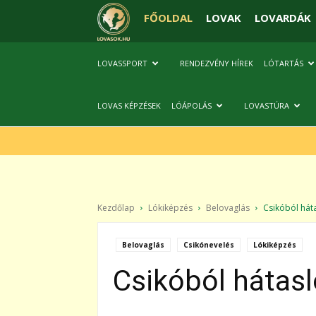
FŐOLDAL
LOVAK
LOVARDÁK
LOVASSPORT
RENDEZVÉNY HÍREK
LÓTARTÁS
LOVAS KÉPZÉSEK
LÓÁPOLÁS
LOVASTÚRA
Kezdőlap
Lókiképzés
Belovaglás
Csikóból háta
Belovaglás
Csikónevelés
Lókiképzés
Csikóból hátasl