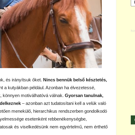
k, és irányítsuk őket.
Nincs bennük belső késztetés,
t a kutyákban például. Azonban ha élvezetessé,
t, könnyen motiválhatóvá válnak.
Gyorsan tanulnak,
ndelkeznek
– azonban azt tudatosítani kell a velük való
vetően menekülő, hierarchikus rendszerben gondolkodó
figyelmessége esetenként rebbenékenységbe,
atosak és viselkedésünk nem egyértelmű, nem érthető