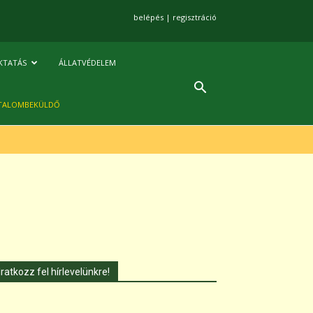
belépés
|
regisztráció
KTATÁS
ÁLLATVÉDELEM
TALOMBEKÜLDŐ
Iratkozz fel hírlevelünkre!