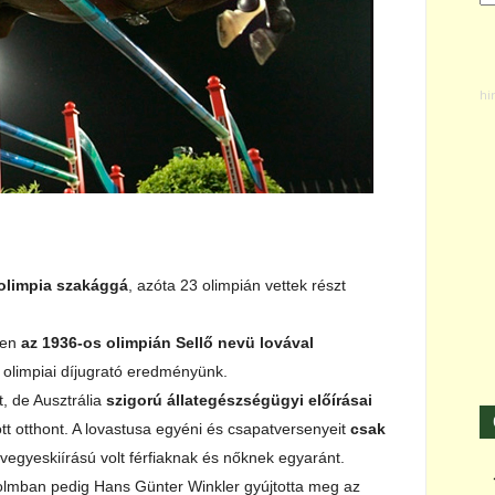
 olimpia szakággá
, azóta 23 olimpián vettek részt
ben
az 1936-os olimpián Sellő nevü lovával
 olimpiai díjugrató eredményünk.
, de Ausztrália
szigorú állategészségügyi előírásai
t otthont. A lovastusa egyéni és csapatversenyeit
csak
vegyeskiírású volt férfiaknak és nőknek egyaránt.
olmban pedig Hans Günter Winkler gyújtotta meg az