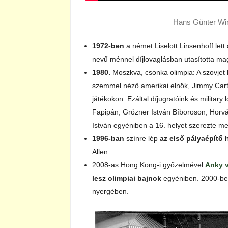
Hans Günter Win
1972-ben
a német Liselott Linsenhoff lett
nevű ménnel díjlovaglásban utasította ma
1980.
Moszkva, csonka olimpia: A szovjet
szemmel néző amerikai elnök, Jimmy Carter 
játékokon. Ezáltal díjugratóink és militar
Fapipán, Grózner István Bíboroson, Horvá
István egyéniben a 16. helyet szerezte me
1996-ban
színre lép
az első pályaépítő 
Allen.
2008-as Hong Kong-i győzelmével
Anky 
lesz olimpiai bajnok
egyéniben. 2000-b
nyergében.