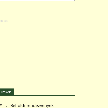
Címkék
.
Belföldi rendezvények
*