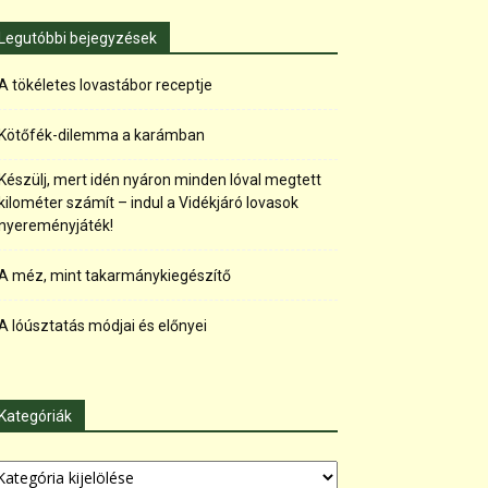
Legutóbbi bejegyzések
A tökéletes lovastábor receptje
Kötőfék-dilemma a karámban
Készülj, mert idén nyáron minden lóval megtett
kilométer számít – indul a Vidékjáró lovasok
nyereményjáték!
A méz, mint takarmánykiegészítő
A lóúsztatás módjai és előnyei
Kategóriák
tegóriák