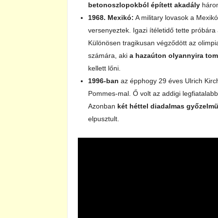
betonoszlopokból épített akadály
három 
1968. Mexikó:
A military lovasok a Mexik
versenyeztek. Igazi ítéletidő tette próbár
Különösen tragikusan végződött az olimpia
számára, aki
a hazaúton olyannyira tom
kellett lőni.
1996-ban
az épphogy 29 éves Ulrich Kirch
Pommes-mal. Ő volt az addigi legfiatalab
Azonban
két héttel diadalmas győzelm
elpusztult.