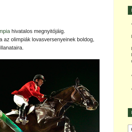
impia
hivatalos megnyitójáig.
 az olimpiák lovasversenyeinek boldog,
llanataira.
Ka