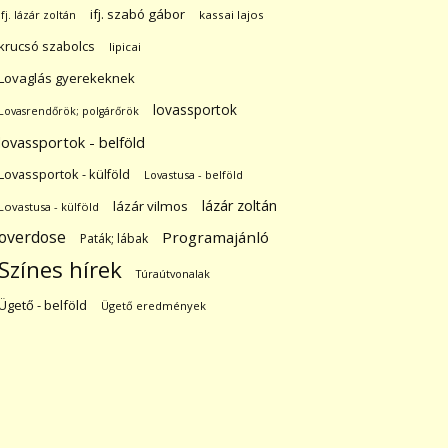
ifj. szabó gábor
ifj. lázár zoltán
kassai lajos
krucsó szabolcs
lipicai
Lovaglás gyerekeknek
lovassportok
Lovasrendőrök; polgárőrök
lovassportok - belföld
Lovassportok - külföld
Lovastusa - belföld
lázár zoltán
lázár vilmos
Lovastusa - külföld
overdose
Programajánló
Paták; lábak
Színes hírek
Túraútvonalak
Ügető - belföld
Ügető eredmények