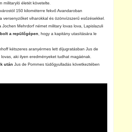
militaryló életét követelte.
óvárostól 150 kilométerre fekvő Avandaroban
a a versenyzőket viharokkal és özönvízszerű esőzésekkel.
 Jochen Mehrdorf német military lovas lova, Lapislazuli
bolt a repülőgépen
, hogy a kapitány utasítására le
hoff kétszeres aranyérmes lett díjugratásban Jus de
b lovas, aki ilyen eredményeket tudhat magáénak.
ük után
Jus de Pommes tüdőgyulladás következtében