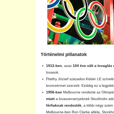
Történelmi pillanatok
1912-ben
, azaz
104 éve vált a lovaglás
lovasok.
Platthy József százados Kisbér LE színei
bromzérmet szerzett. Ezidáig ez a legjobb
1956-ban
Melbourne rendezte az Olimpiát
miatt
a lovasversenyeknek Stockholm adot
férfiaknak rendezték
, a többi négy szám 
Melbourne-ben Ron Clarke atléta, Stockh