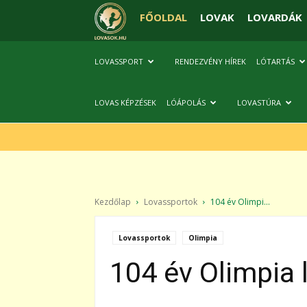
FŐOLDAL
LOVAK
LOVARDÁK
LOVASSPORT
RENDEZVÉNY HÍREK
LÓTARTÁS
LOVAS KÉPZÉSEK
LÓÁPOLÁS
LOVASTÚRA
Kezdőlap
Lovassportok
104 év Olimpi...
Lovassportok
Olimpia
104 év Olimpia 