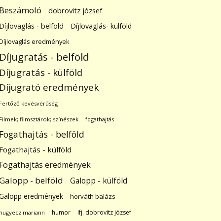
Beszámoló
dobrovitz józsef
Díjlovaglás - belföld
Díjlovaglás- külföld
Díjlovaglás eredmények
Díjugratás - belföld
Díjugratás - külföld
Díjugrató eredmények
Fertőző kevésvérűség
Filmek; filmsztárok; színészek
fogathajtás
Fogathajtás - belföld
Fogathajtás - külföld
Fogathajtás eredmények
Galopp - belföld
Galopp - külföld
Galopp eredmények
horváth balázs
humor
ifj. dobrovitz józsef
hugyecz mariann