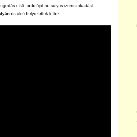
jugratás első fordulójában súlyos izomszakadást
ályán
és első helyezettek lettek.