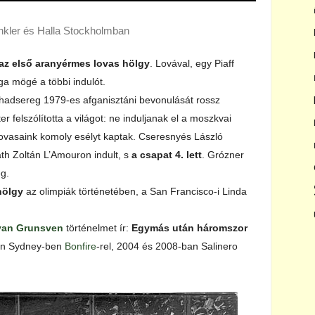
kler és Halla Stockholmban
az első aranyérmes lovas hölgy
. Lovával, egy Piaff
ga mögé a többi indulót.
 hadsereg 1979-es afganisztáni bevonulását rossz
felszólította a világot: ne induljanak el a moszkvai
y lovasaink komoly esélyt kaptak. Cseresnyés László
th Zoltán L’Amouron indult, s
a csapat 4. lett
. Grózner
g.
hölgy
az olimpiák történetében, a San Francisco-i Linda
van Grunsven
történelmet ír:
Egymás után háromszor
en Sydney-ben
Bonfire
-rel, 2004 és 2008-ban Salinero