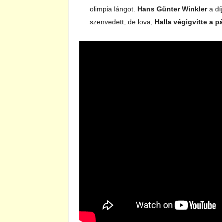
olimpia lángot.
Hans Günter Winkler
a dí
szenvedett, de lova,
Halla végigvitte a p