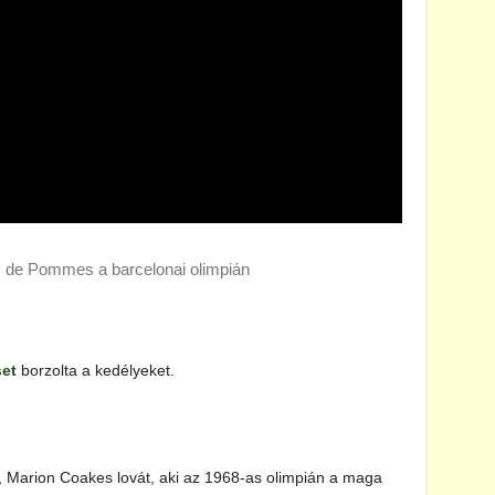
us de Pommes a barcelonai olimpián
set
borzolta a kedélyeket.
t, Marion Coakes lovát, aki az 1968-as olimpián a maga