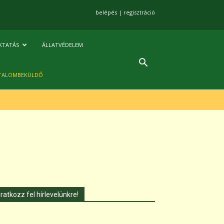
belépés
|
regisztráció
KTATÁS
ÁLLATVÉDELEM
TALOMBEKÜLDŐ
Iratkozz fel hírlevelünkre!