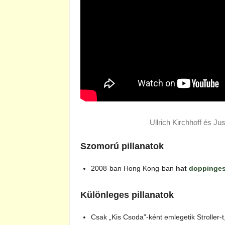
Ullrich Kirchhoff és J
Szomorú pillanatok
2008-ban Hong Kong-ban
hat
doppinge
Különleges pillanatok
Csak „Kis Csoda”-ként emlegetik Stroller-