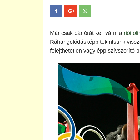
Már csak pár órát kell várni a
riói ol
Ráhangolódásképp tekintsünk vissza
felejthetetlen vagy épp szívszorító pi