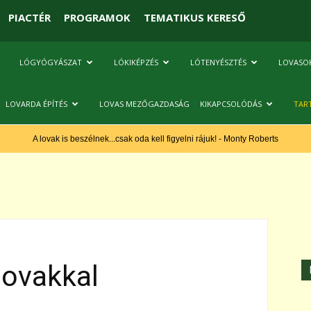
PIACTÉR
PROGRAMOK
TEMATIKUS KERESŐ
LÓGYÓGYÁSZAT
LÓKIKÉPZÉS
LÓTENYÉSZTÉS
LOVASO
LOVARDA ÉPÍTÉS
LOVAS MEZŐGAZDASÁG
KIKAPCSOLÓDÁS
TAR
A lovak is beszélnek...csak oda kell figyelni rájuk! - Monty Roberts
lovakkal