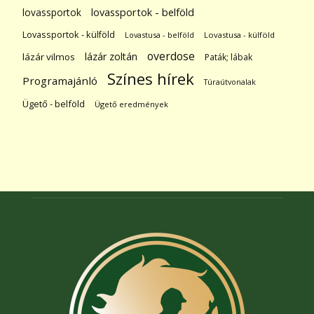
lovassportok
lovassportok - belföld
Lovassportok - külföld
Lovastusa - belföld
Lovastusa - külföld
overdose
lázár zoltán
lázár vilmos
Paták; lábak
Színes hírek
Programajánló
Túraútvonalak
Ügető - belföld
Ügető eredmények