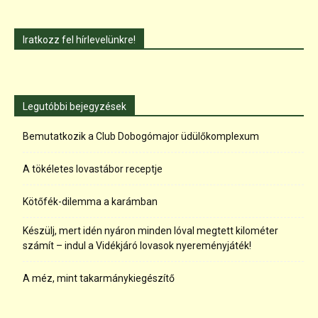
Iratkozz fel hírlevelünkre!
Legutóbbi bejegyzések
Bemutatkozik a Club Dobogómajor üdülőkomplexum
A tökéletes lovastábor receptje
Kötőfék-dilemma a karámban
Készülj, mert idén nyáron minden lóval megtett kilométer
számít – indul a Vidékjáró lovasok nyereményjáték!
A méz, mint takarmánykiegészítő