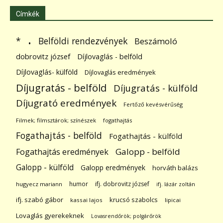
Címkék
.
Belföldi rendezvények
*
Beszámoló
dobrovitz józsef
Díjlovaglás - belföld
Díjlovaglás- külföld
Díjlovaglás eredmények
Díjugratás - belföld
Díjugratás - külföld
Díjugrató eredmények
Fertőző kevésvérűség
Filmek; filmsztárok; színészek
fogathajtás
Fogathajtás - belföld
Fogathajtás - külföld
Galopp - belföld
Fogathajtás eredmények
Galopp - külföld
Galopp eredmények
horváth balázs
humor
ifj. dobrovitz józsef
hugyecz mariann
ifj. lázár zoltán
ifj. szabó gábor
krucsó szabolcs
kassai lajos
lipicai
Lovaglás gyerekeknek
Lovasrendőrök; polgárőrök