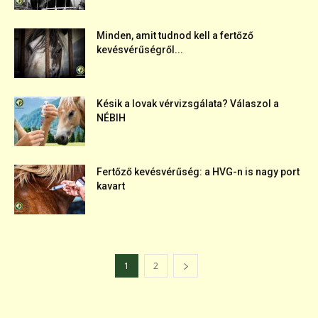
Minden, amit tudnod kell a fertőző
kevésvérűségről...
Késik a lovak vérvizsgálata? Válaszol a
NÉBIH
Fertőző kevésvérűség: a HVG-n is nagy port
kavart
1
2