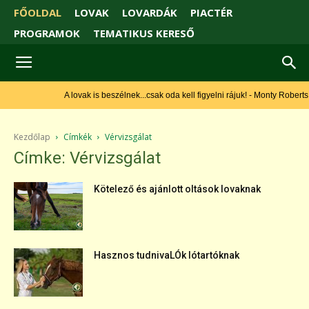
FŐOLDAL
LOVAK
LOVARDÁK
PIACTÉR
PROGRAMOK
TEMATIKUS KERESŐ
A lovak is beszélnek...csak oda kell figyelni rájuk! - Monty Roberts
Kezdőlap
Címkék
Vérvizsgálat
Címke: Vérvizsgálat
Kötelező és ajánlott oltások lovaknak
Hasznos tudnivaLÓk lótartóknak