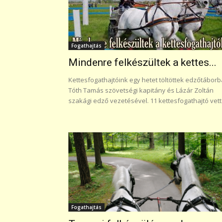
Fogathajtás
Mindenre felkészültek a kettes...
Kettesfogathajtóink egy hetet töltöttek edzőtábor
Tóth Tamás szövetségi kapitány és Lázár Zoltán
szakági edző vezetésével. 11 kettesfogathajtó vett.
Fogathajtás