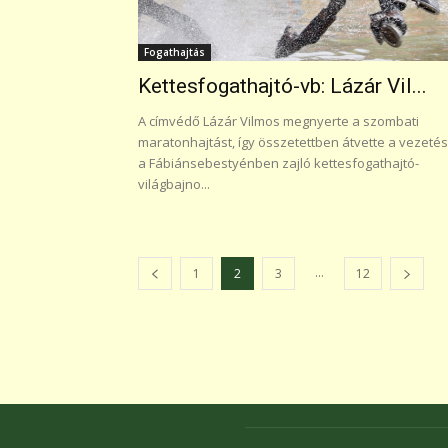
Fogathajtás
Kettesfogathajtó-vb: Lázár Vil...
A címvédő Lázár Vilmos megnyerte a szombati
maratonhajtást, így összetettben átvette a vezetés
a Fábiánsebestyénben zajló kettesfogathajtó-
világbajno...
...
1
2
3
12