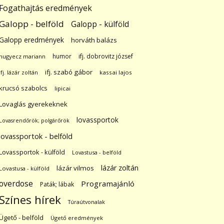
Fogathajtás eredmények
Galopp - belföld
Galopp - külföld
Galopp eredmények
horváth balázs
humor
ifj. dobrovitz józsef
hugyecz mariann
ifj. szabó gábor
ifj. lázár zoltán
kassai lajos
krucsó szabolcs
lipicai
Lovaglás gyerekeknek
lovassportok
Lovasrendőrök; polgárőrök
lovassportok - belföld
Lovassportok - külföld
Lovastusa - belföld
lázár zoltán
lázár vilmos
Lovastusa - külföld
overdose
Programajánló
Paták; lábak
Színes hírek
Túraútvonalak
Ügető - belföld
Ügető eredmények