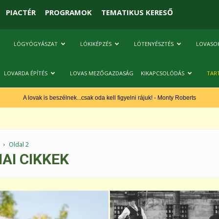
PIACTÉR
PROGRAMOK
TEMATIKUS KERESŐ
LÓGYÓGYÁSZAT
LÓKIKÉPZÉS
LÓTENYÉSZTÉS
LOVASO
LOVARDA ÉPÍTÉS
LOVAS MEZŐGAZDASÁG
KIKAPCSOLÓDÁS
TAR
A lovak is beszélnek...csak oda kell figyelni rájuk! - Monty Roberts
Oldal 2
AI CIKKEK