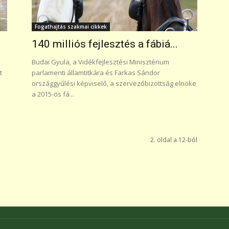
Fogathajtás szakmai cikkek
140 milliós fejlesztés a fábiá...
Budai Gyula, a Vidékfejlesztési Minisztérium
t
parlamenti államtitkára és Farkas Sándor
országgyűlési képviselő, a szervezőbizottság elnöke
a 2015-ös fá...
2. oldal a 12-ból