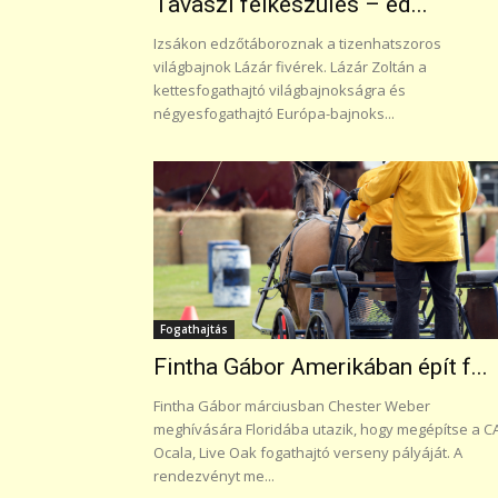
Tavaszi felkészülés – ed...
Izsákon edzőtáboroznak a tizenhatszoros
világbajnok Lázár fivérek. Lázár Zoltán a
kettesfogathajtó világbajnokságra és
négyesfogathajtó Európa-bajnoks...
Fogathajtás
Fintha Gábor Amerikában épít f...
Fintha Gábor márciusban Chester Weber
meghívására Floridába utazik, hogy megépítse a CA
Ocala, Live Oak fogathajtó verseny pályáját. A
rendezvényt me...