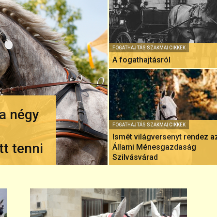
FOGATHAJTÁS SZAKMAI CIKKEK
A fogathajtásról
 a négy
FOGATHAJTÁS SZAKMAI CIKKEK
Ismét világversenyt rendez a
tt tenni
Állami Ménesgazdaság
Szilvásvárad