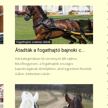
Fogathajtás szakmai cikkek
Átadták a fogathajtó bajnoki c...
k
Hat kategóriában 63 versenyző állt rajthoz
Mezőhegyesen, a fogathajtók országos
bajnokságának döntőjében, ahol egyesben Rondzik
Gábor, kettesben Lázár...