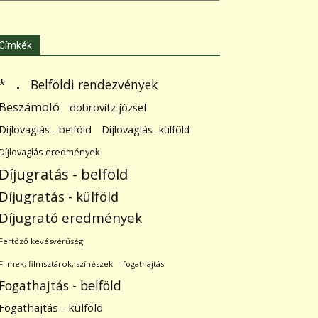
Címkék
.
Belföldi rendezvények
*
Beszámoló
dobrovitz józsef
Díjlovaglás - belföld
Díjlovaglás- külföld
Díjlovaglás eredmények
Díjugratás - belföld
Díjugratás - külföld
Díjugrató eredmények
Fertőző kevésvérűség
Filmek; filmsztárok; színészek
fogathajtás
Fogathajtás - belföld
Fogathajtás - külföld