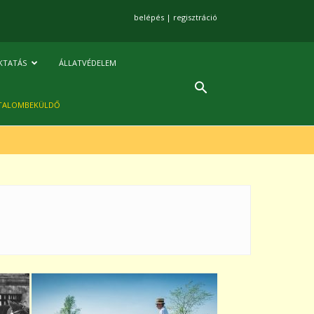
belépés
|
regisztráció
KTATÁS
ÁLLATVÉDELEM
TALOMBEKÜLDŐ