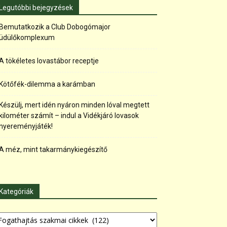
Legutóbbi bejegyzések
Bemutatkozik a Club Dobogómajor
üdülőkomplexum
A tökéletes lovastábor receptje
Kötőfék-dilemma a karámban
Készülj, mert idén nyáron minden lóval megtett
kilométer számít – indul a Vidékjáró lovasok
nyereményjáték!
A méz, mint takarmánykiegészítő
Kategóriák
tegóriák