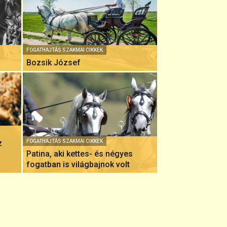
FOGATHAJTÁS SZAKMAI CIKKEK
Bozsik József
z
FOGATHAJTÁS SZAKMAI CIKKEK
Patina, aki kettes- és négyes
fogatban is világbajnok volt