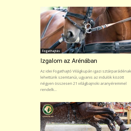
Fogathajtás
Izgalom az Arénában
Az idei Fogathajtó Világkupán igazi sztárparádéna
lehettünk szemtanúi, ugyanis az indulók között
négyen összesen 21 világbajnoki aranyéremmel
rendelk...