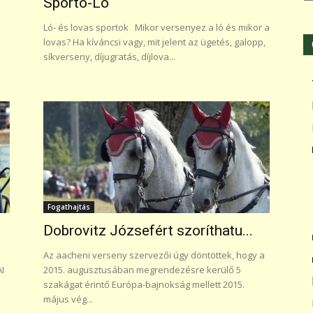
Sporto-Ló
Ló- és lovas sportok Mikor versenyez a ló és mikor a
lovas? Ha kíváncsi vagy, mit jelent az ügetés, galopp,
síkverseny, díjugratás, díjlova...
Fogathajtás
Dobrovitz Józsefért szoríthatu...
Az aacheni verseny szervezői úgy döntöttek, hogy a
I
2015. augusztusában megrendezésre kerülő 5
szakágat érintő Európa-bajnokság mellett 2015.
május vég...