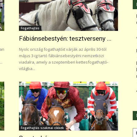
Fogathajtás
Fábiánsebestyén: tesztverseny ...
ban
Nyolc ország fogathajtóit várják az április 30-tól
május 3-ig tartó fábiánsebestyéni nemzetközi
..
viadalra, amely a szeptemberi kettesfogathajtó-
világba...
Ka
Fogathajtás szakmai cikkek