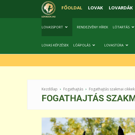
FŐOLDAL
LOVAK
LOVARDÁK
LOVASSPORT
RENDEZVÉNY HÍREK
LÓTARTÁS
LOVAS KÉPZÉSEK
LÓÁPOLÁS
LOVASTÚRA
Kezdőlap
Fogathajtás
Fogathajtás szakmai cikkek
FOGATHAJTÁS SZAKM