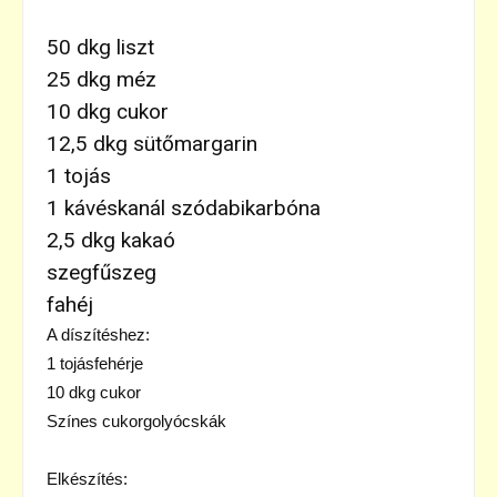
50 dkg liszt
25 dkg méz
10 dkg cukor
12,5 dkg sütőmargarin
1 tojás
1 kávéskanál szódabikarbóna
2,5 dkg kakaó
szegfűszeg
fahéj
A díszítéshez:
1 tojásfehérje
10 dkg cukor
Színes cukorgolyócskák
Elkészítés: