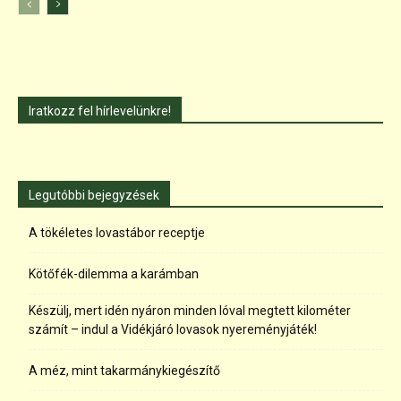
Iratkozz fel hírlevelünkre!
Legutóbbi bejegyzések
A tökéletes lovastábor receptje
Kötőfék-dilemma a karámban
Készülj, mert idén nyáron minden lóval megtett kilométer
számít – indul a Vidékjáró lovasok nyereményjáték!
A méz, mint takarmánykiegészítő