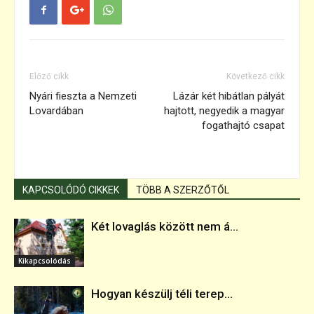
Előző cikk
Következő cikk
Nyári fieszta a Nemzeti
Lázár két hibátlan pályát
Lovardában
hajtott, negyedik a magyar
fogathajtó csapat
KAPCSOLÓDÓ CIKKEK
TÖBB A SZERZŐTŐL
Két lovaglás között nem á...
Kikapcsolódás
Hogyan készülj téli terep...