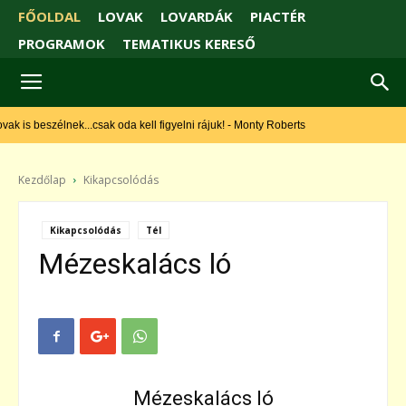
FŐOLDAL
LOVAK
LOVARDÁK
PIACTÉR
PROGRAMOK
TEMATIKUS KERESŐ
k is beszélnek...csak oda kell figyelni rájuk! - Monty Roberts
Kezdőlap
Kikapcsolódás
Kikapcsolódás
Tél
Mézeskalács ló
Mézeskalács ló