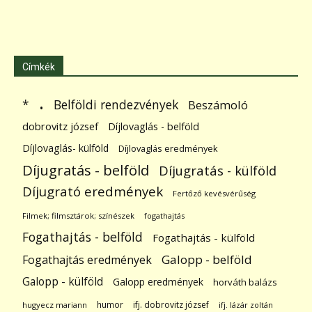
Címkék
.
Belföldi rendezvények
*
Beszámoló
dobrovitz józsef
Díjlovaglás - belföld
Díjlovaglás- külföld
Díjlovaglás eredmények
Díjugratás - belföld
Díjugratás - külföld
Díjugrató eredmények
Fertőző kevésvérűség
Filmek; filmsztárok; színészek
fogathajtás
Fogathajtás - belföld
Fogathajtás - külföld
Galopp - belföld
Fogathajtás eredmények
Galopp - külföld
Galopp eredmények
horváth balázs
humor
ifj. dobrovitz józsef
hugyecz mariann
ifj. lázár zoltán