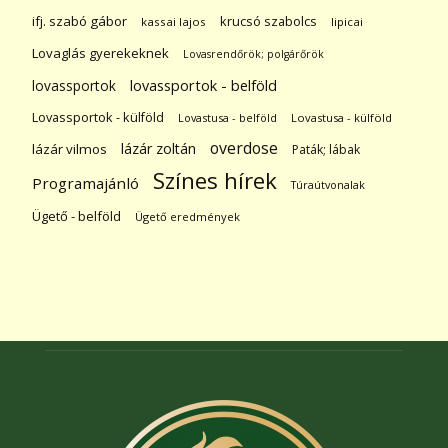
ifj. szabó gábor
krucsó szabolcs
kassai lajos
lipicai
Lovaglás gyerekeknek
Lovasrendőrök; polgárőrök
lovassportok
lovassportok - belföld
Lovassportok - külföld
Lovastusa - belföld
Lovastusa - külföld
overdose
lázár zoltán
lázár vilmos
Paták; lábak
Színes hírek
Programajánló
Túraútvonalak
Ügető - belföld
Ügető eredmények