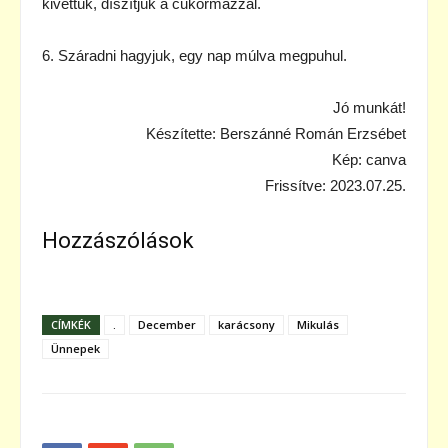
kivettük, díszítjük a cukormázzal.
6. Száradni hagyjuk, egy nap múlva megpuhul.
Jó munkát!
Készítette: Berszánné Román Erzsébet
Kép: canva
Frissítve: 2023.07.25.
Hozzászólások
CÍMKÉK
.
December
karácsony
Mikulás
Ünnepek