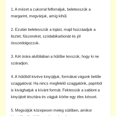
1. A mézet a cukorral felforraljuk, beletesszük a
margarint, megvárjuk, amíg kihűl.
2. Ezután beletesszük a tojást, majd hozzáadjuk a
lisztet, fűszereket, szódabikarbonát és jól
összedolgozzuk.
3. Két órára alufóliában a hűtőbe tesszük, hogy ki ne
száradjon.
4. A hűtőből kivéve kinyújtjuk, formákat vágunk belőle
szaggatóval. Ha nincs megfelelő szaggatónk, papírból
is kivághatjuk a kívánt formát. Fektessük a sablont a
kinyújtott tésztára és vágjuk körbe egy éles késsel.
5. Megsütjük közepesen meleg sütőben, amikor