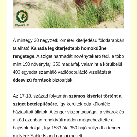
A mintegy 30 négyzetkilométer kiterjedésű földdarabkán
található
Kanada legkiterjedtebb homokdűne
rengetege
. A sziget harmadát növénytakaró fedi, a több
mint 190 növényfaj, 350 madárfaj, valamint a körülbelül
400 egyedet számláló vadlópopuláció vízellátását
édesvizű források
biztosítják.
Az 17-18. század folyamán
számos kísérlet történt a
sziget betelepítésére
, így kerültek oda különféle
háziasított állatok. A tenger viszontagságai, a viharok és
a köd azonban rendkívüli módon megnehezítette a
hajósok dolgát, így 1583 óta 350 hajó süllyedt a tenger
mélyére Sable Island partjai mellett.