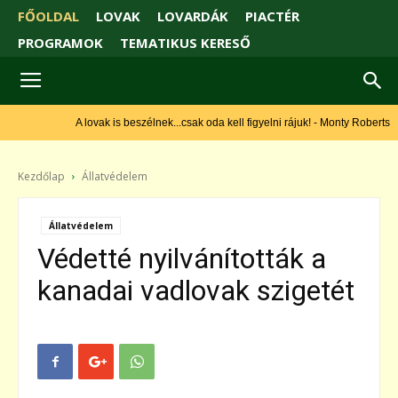
FŐOLDAL
LOVAK
LOVARDÁK
PIACTÉR
PROGRAMOK
TEMATIKUS KERESŐ
A lovak is beszélnek...csak oda kell figyelni rájuk! - Monty Roberts
Kezdőlap
Állatvédelem
Állatvédelem
Védetté nyilvánították a
kanadai vadlovak szigetét