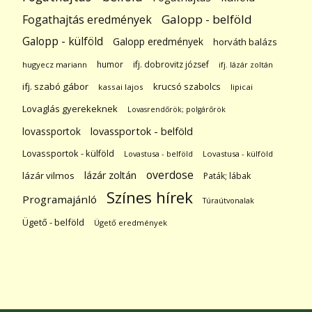
Galopp - belföld
Fogathajtás eredmények
Galopp - külföld
Galopp eredmények
horváth balázs
humor
ifj. dobrovitz józsef
hugyecz mariann
ifj. lázár zoltán
ifj. szabó gábor
krucsó szabolcs
kassai lajos
lipicai
Lovaglás gyerekeknek
Lovasrendőrök; polgárőrök
lovassportok
lovassportok - belföld
Lovassportok - külföld
Lovastusa - belföld
Lovastusa - külföld
overdose
lázár zoltán
lázár vilmos
Paták; lábak
Színes hírek
Programajánló
Túraútvonalak
Ügető - belföld
Ügető eredmények