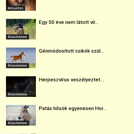
Aktualitás
Egy 50 éve nem látott vír...
Állatvédelem
Génmódosított csikók szül...
Állatvédelem
Herpeszvírus veszélyeztet...
Állatvédelem
Patás hősök egyenesen Hor...
Állatvédelem