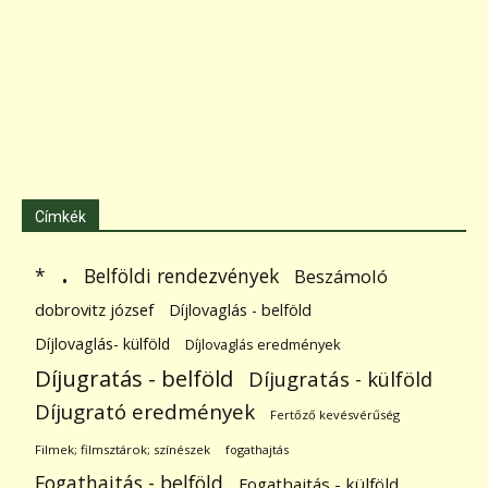
Címkék
.
Belföldi rendezvények
*
Beszámoló
dobrovitz józsef
Díjlovaglás - belföld
Díjlovaglás- külföld
Díjlovaglás eredmények
Díjugratás - belföld
Díjugratás - külföld
Díjugrató eredmények
Fertőző kevésvérűség
Filmek; filmsztárok; színészek
fogathajtás
Fogathajtás - belföld
Fogathajtás - külföld