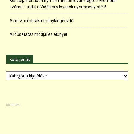
Készülj, mert idén nyáron minden lóval megtett kilométer
számít – indul a Vidékjáró lovasok nyereményjáték!
A méz, mint takarmánykiegészítő
A lóúsztatás módjai és előnyei
Kategóriák
Kategóriák