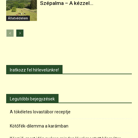
Szépalma – A kézzel...
Állatvédelem
Iratkozz fel hírlevelünkre!
Legutóbbi bejegyzések
A tökéletes lovastábor receptje
Kötőfék-dilemma a karámban