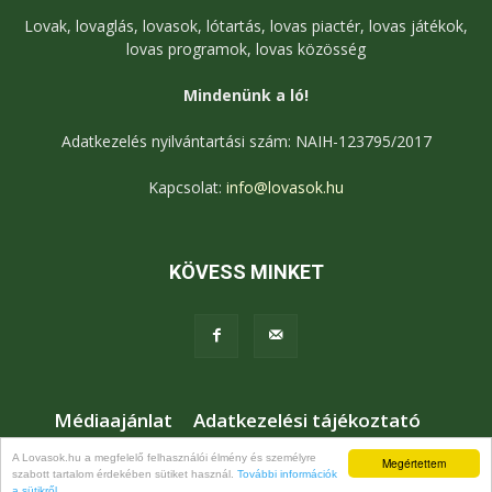
Lovak, lovaglás, lovasok, lótartás, lovas piactér, lovas játékok,
lovas programok, lovas közösség
Mindenünk a ló!
Adatkezelés nyilvántartási szám: NAIH-123795/2017
Kapcsolat:
info@lovasok.hu
KÖVESS MINKET
Médiaajánlat
Adatkezelési tájékoztató
Jogi nyilatkozat
Karrier
Kapcsolat
A Lovasok.hu a megfelelő felhasználói élmény és személyre
Megértettem
szabott tartalom érdekében sütiket használ.
További információk
© Lovasok.hu
a sütikről