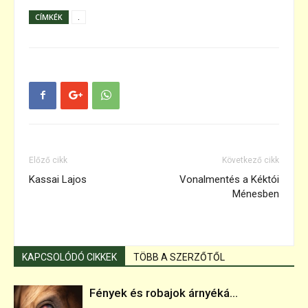
CÍMKÉK
.
Előző cikk
Következő cikk
Kassai Lajos
Vonalmentés a Kéktói
Ménesben
KAPCSOLÓDÓ CIKKEK
TÖBB A SZERZŐTŐL
Fények és robajok árnyéká...